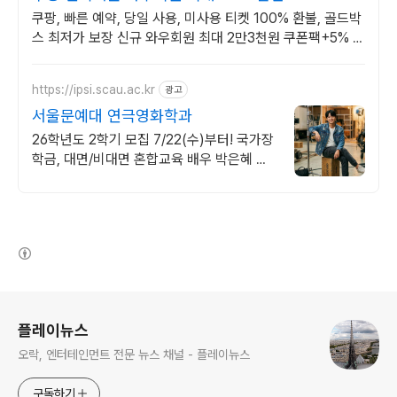
쿠팡, 빠른 예약, 당일 사용, 미사용 티켓 100% 환불, 골드박
스 최저가 보장 신규 와우회원 최대 2만3천원 쿠폰팩+5% 추
가적립 혜택! 여행도 이제 쿠팡에서!
https://ipsi.scau.ac.kr
광고
서울문예대 연극영화학과
26학년도 2학기 모집 7/22(수)부터! 국가장
학금, 대면/비대면 혼합교육 배우 박은혜 원
픽 인서울 4년제 연극영화학과, 다양한 장학
혜택
(새창열림)
로그 정보
플레이뉴스
오락, 엔터테인먼트 전문 뉴스 채널 - 플레이뉴스
구독하기