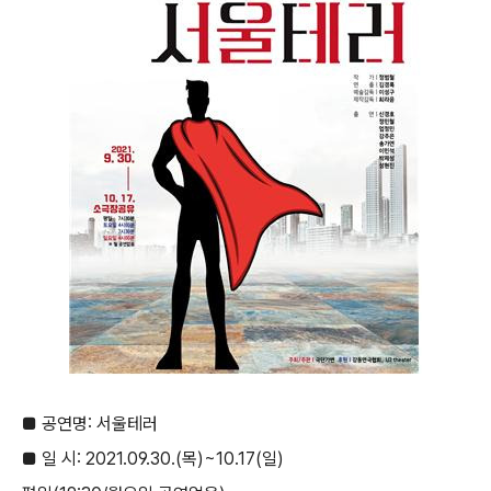
■
공연명
:
서울테러
■
일 시
: 2021.09.30.(
목
)~10.17(
일
)