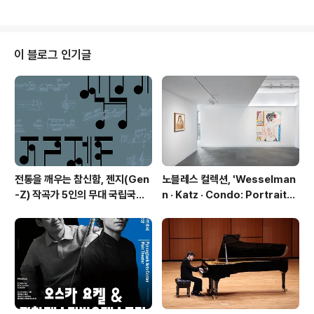
지금의 우리. 우리는 이것을 보고 우리의 사회. 현대라고 부
른다. 연극 무제 2021은 현대라는 사회의 그 수많은 혼돈
속에서 행복의 본질에 대해 이야기를 나눈다. 오는 9월 23
일부터 26일까지 대학로 드림시어터 소극장에서 현대를
이 블로그 인기글
살아가는 사람들의 진정한 행복에 대한 이야기를 담은 '무
제 2021'을 창작집단 극단 '불'이 무대에 올린다. 우리는
하루의 24시간 중에서 얼마나 많은 시간을 웃고 있을까? “
문제없이 살아온 가장 행복한 1인을 뽑습니다. ” 당신은 지
원할 수..
전통을 깨우는 참신함, 젠지(Gen
노블레스 컬렉션, 'Wesselman
-Z) 작곡가 5인의 무대 국립국악
n · Katz · Condo: Portraits i
관현악단 '2026 작곡가 프로젝
n American Painting'전 개최
트'