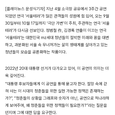
[플레이뉴스 문성식기자] 지난
4
월 소극장 공유에서
3
주간 공연
되었던 연극
'
서울테러
'
가 많은 관객들의 성원에 힘 입어
,
오는
9
월
30
일부터
10
월
17
일까지
‘
극단 가변
’
이 주최
,
주관하는 연극 '서울
테러'
가 다시금 선보인다
.
정범철
作
,
김경록 연출이 이끄는 연극
'
서울테러
'
는 대한민국
mz
세대 청년들의 절박한 미래와 꿈을 대변
하고
,
과분화된 서울 속 무너져가는 삶의 생태계를 살아가고 있는
청년들의 모습을 공론화하는 작품이다
.
2022
년
20
대 대통령 선거가 다가오고 있어
,
이 공연의 의미는 더
욱 깊어진다
.
“
대통령 후보자들에게 이 공연을 통해 묻고자 한다
.
절망 속에 갇
혀 사는 이 시대의 청춘들을 위한 실현 가능한 정책은 존재하는
가
?”, “
청춘들의 상황을 그래프와 숫자가 아닌
,
공연으로 적나라하
게 보여주며
,
왜 청춘들을 위한 정책들이 필요한가
?”
라는 질문을
던지며 그에 대한 답을 요구한다
.