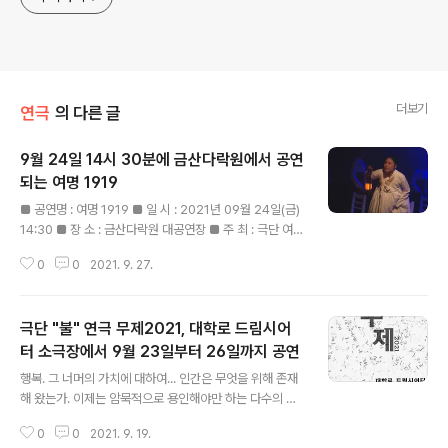
더보기
연극
의 다른 글
9월 24일 14시 30분에 금산다락원에서 공연
되는 여명 1919
글 내용
■ 공연명 : 여명 1919 ■ 일 시 : 2021년 09월 24일(금)
14:30 ■ 장 소 : 금산다락원 대공연장 ■ 주 최 : 극단 여명
1919 ■ 주 관 : 극단 여명 1919 ■ 후 원 : 문화체육관광
0
0
2021. 9. 27.
부, 한국문화예술회관연합회, 금산군 ■ 문 의 : 010-655
3-2720 2015년도 현대극 페스티벌에서 초연되어 매년
광복절을 기념하여 항일여성독립운동 추모문화제의 주제
극단 "불" 연극 무제2021, 대학로 드림시어
공연으로 올려졌던 총체극 '여명 1919'가 오는 9월 24일
금요일 14시 30분, 금산다락원 대공연장에서 막을 올린
터 소극장에서 9월 23일부터 26일까지 공연
글 내용
다. 이 작품은 ‘2021 방방곡곡 문화 공감 사업’의 선정작으
행복. 그 너머의 가치에 대하여... 인간은 무엇을 위해 존재
로 금산을 방문하여 지역주민들과 함께 소통하고 공감하려
해 왔는가. 이제는 암묵적으로 용인해야만 하는 다수의 의
한다. 본 공연은 극단 여명 1919가 주최·주관하고 문화체
견. 점차 잊혀져만 가는 어렸을 적 우리의 꿈. 이상과 현실
육관광부, 금산군이 후원한다. 대한민..
0
0
2021. 9. 19.
의 끊임 없는 질문. 그리고 그 속에서 쉬지 않고 달려가는