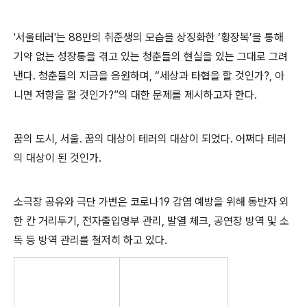
'서울테러'는
88
만의 취준생의 모습을 상징화한
‘
황장복
’
을 통해
기약 없는 성장통을 겪고 있는 청춘들의 현실을 있는 그대로 그려
낸다
.
청춘들의 지금을 응원하며
, “
세상과 타협을 할 것인가
?,
아
니면 저항을 할 것인가
?”
의 대한 문제를 제시하고자 한다
.
꿈의 도시
,
서울
.
꿈의 대상이 테러의 대상이 되었다
.
어쩌다 테러
의 대상이 된 것인가
.
소극장 공유와 극단 가변은 코로나
19
감염 예방을 위해 동반자 외
한 칸 거리두기
,
전자출입명부 관리
,
발열 체크
,
공연장 방역 및 소
독 등 방역 관리를 철저히 하고 있다
.