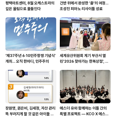
평택아트센터, 8월 오케스트라의
건반 위에서 완성한 ‘춤’의 여정…
깊은 울림으로 물들인다
조성진 피아노 리사이틀 성료
‘제37주년 6·10민주항쟁 기념식’
세계유산위원회 계기 부산서 열
개최… 오직 한마디, 민주주의
린'2026 찾아가는 한복상점', 역
대 최고 판매 성과
장원영, 권은비, 김세정, 자산 관리
에스더 유와 함께하는 이틀 간의
똑 부러지게 할 것 같은 아이돌 스
특별 프로젝트 — KCO X 에스더