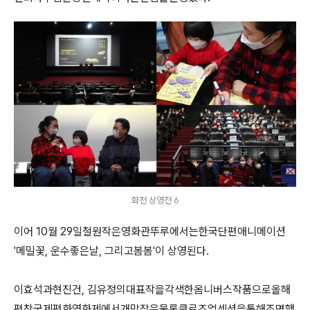
화천 상영전 6
이어
10
월
29
일철원작은영화관뚜루에서는한국단편애니메이션
'
메밀꽃
,
운수좋은날
,
그리고봄봄
'
이 상영된다
.
이효석과현진건
,
김유정의대표작을각색한옴니버스작품으로올해
평창국제평화영화제에서개막작은물론클로즈업섹션을통해조명했