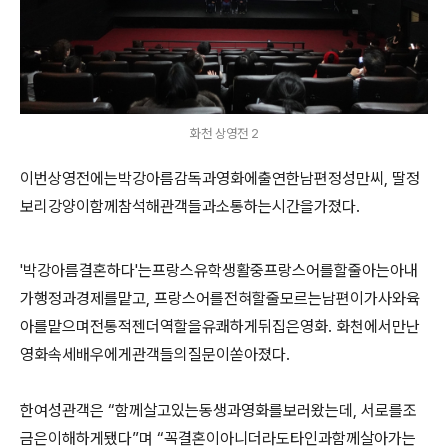
화천 상영전 2
이번상영전에는박강아름감독과영화에출연한남편정성만씨
,
딸정
보리강양이함께참석해관객들과소통하는시간을가졌다
.
'
박강아름결혼하다
'
는프랑스유학생활중프랑스어를할줄아는아내
가행정과경제를맡고
,
프랑스어를전혀할줄모르는남편이가사와육
아를맡으며전통적젠더역할을유쾌하게뒤집은영화
.
화천에서만난
영화속세배우에게관객들의질문이쏟아졌다
.
한여성관객은
“
함께살고있는동생과영화를보러왔는데
,
서로를조
금은이해하게됐다
”
며
“
꼭결혼이아니더라도타인과함께살아가는