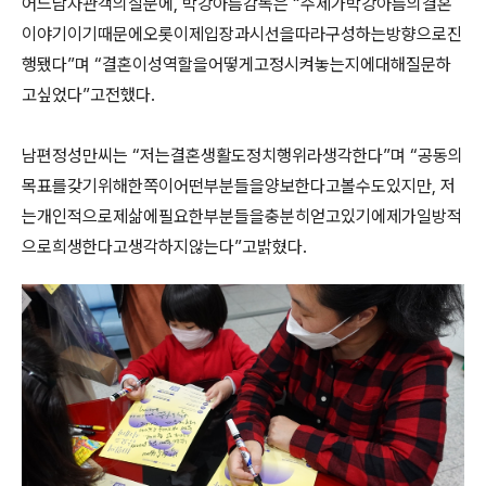
어느남자관객의질문에
,
박강아름감독은
“
주제가박강아름의결혼
이야기이기때문에오롯이제입장과시선을따라구성하는방향으로진
행됐다
”
며
“
결혼이성역할을어떻게고정시켜놓는지에대해질문하
고싶었다
”
고전했다
.
남편정성만씨는
“
저는결혼생활도정치행위라생각한다
”
며
“
공동의
목표를갖기위해한쪽이어떤부분들을양보한다고볼수도있지만
,
저
는개인적으로제삶에필요한부분들을충분히얻고있기에제가일방적
으로희생한다고생각하지않는다
”
고밝혔다
.