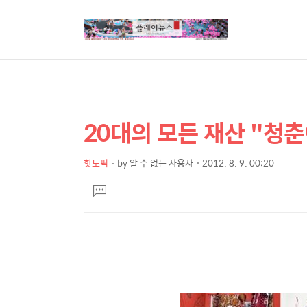
20대의 모든 재산 "청
상
본
문
세
제
핫토픽
by
알 수 없는 사용자
2012. 8. 9. 00:20
컨
본
목
텐
댓
문
글
츠
달
기