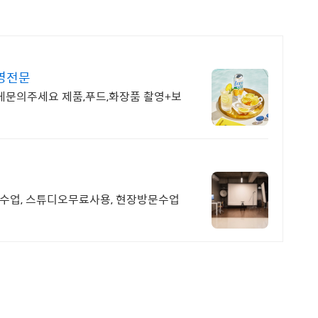
영전문
게문의주세요 제품,푸드,화장품 촬영+보
칭수업, 스튜디오무료사용, 현장방문수업