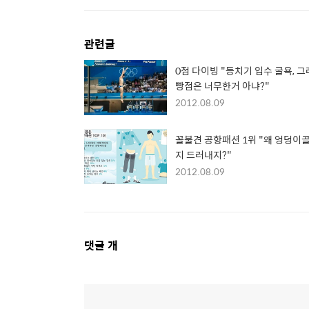
관련글
0점 다이빙 "등치기 입수 굴욕, 
빵점은 너무한거 아냐?"
2012.08.09
꼴불견 공항패션 1위 "왜 엉덩이
지 드러내지?"
2012.08.09
댓
댓글
개
글
영
역