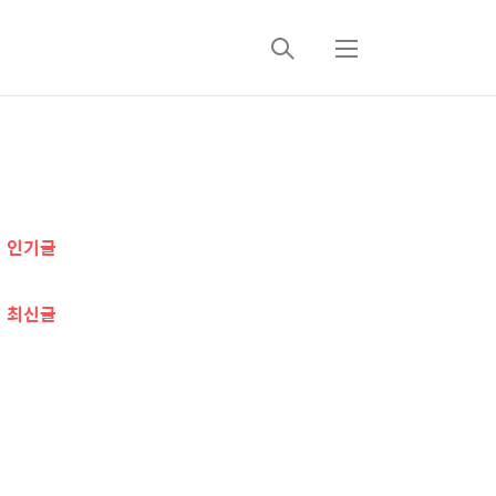
검
메
색
뉴
추
가
인기글
정
보
최신글