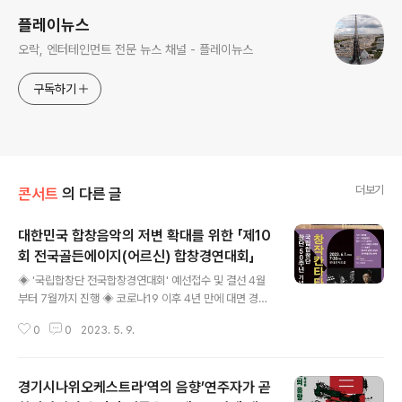
플레이뉴스
오락, 엔터테인먼트 전문 뉴스 채널 - 플레이뉴스
구독하기
더보기
콘서트
의 다른 글
대한민국 합창음악의 저변 확대를 위한 「제10
회 전국골든에이지(어르신) 합창경연대회」
글 내용
◈ '국립합창단 전국합창경연대회' 예선접수 및 결선 4월
부터 7월까지 진행 ◈ 코로나19 이후 4년 만에 대면 경연
대회 개최 ◈ 문화정서 함양 및 인재 양성을 통한 국내 합
0
0
2023. 5. 9.
창음악 발전에 기여하고자 마련한 대회 ◈ 문체부 박보균
장관 “합창음악을 통한 문화예술 향유 및 K-클래식 저변
확대 기대” 「제16회 문화체육관광부장관상 전국고교합창
경기시나위오케스트라‘역의 음향’연주자가 곧
경연대회」 「제5회 전국소년소녀합창경연대회」선보여 세대