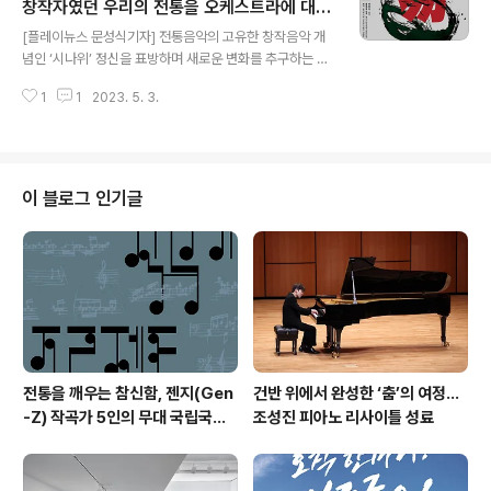
별 합창 체험 활동을 장려하는 '2023 국립합창단 전국합
창작자였던 우리의 전통을 오케스트라에 대입
글 내용
창경연대회' [플레이뉴스 문성식기자] 국립합창단(단장 겸
즉흥과 창작을 넘나드는 ‘관현악적 시나위’를
[플레이뉴스 문성식기자] 전통음악의 고유한 창작음악 개
예술감독 윤의중)은 합창 체험 활동을 통해 문화정서를 함
선보인다
념인 ‘시나위’ 정신을 표방하며 새로운 변화를 추구하는 경
양 하고 국내 합창음악의 저변을 확대를 위한 '2023 국립
기시나위오케스트라(예술감독 원일)가 5월 13일 토요일
합창단 전국합창경연대회'를 개최한다. 이번 '2023 전국
1
1
2023. 5. 3.
국립극장 해오름극장에서 '역(易)의 음향' 공연을 진행한
합창경연대회'는 ▲어르신들의 문화생..
다. 2021년 ‘이것이 국악관현악이다’라는 메시지를 내세
워 진정한 한국 음향의 오케스트라를 선보였던 '역(易)의
음향' 공연이, 2023년에는 연주자가 곧 창작자였던 우리
의 전통을 오케스트라에 대입하여 즉흥과 창작의 ‘관현악
이 블로그 인기글
적 시나위’를 최초로 선보인다. 악보를 보며 연주하는 방법
에서 벗어나 경기시나위오케스트라 단원들이 능동적인 음
악의 주체로 참여하여 악단의 정체성을 가장 분명하게 제
시하는 공연으로, 단원들 모두가 참여하여 공동 창작한 음
악들로 구성되었다. 이번 공연은 국내 최고의 즉..
전통을 깨우는 참신함, 젠지(Gen
건반 위에서 완성한 ‘춤’의 여정…
-Z) 작곡가 5인의 무대 국립국악
조성진 피아노 리사이틀 성료
관현악단 '2026 작곡가 프로젝
트'