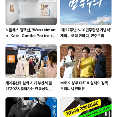
노블레스 컬렉션, 'Wesselman
‘제37주년 6·10민주항쟁 기념식’
n · Katz · Condo: Portraits i
개최… 오직 한마디, 민주주의
n American Painting'전 개최
세계유산위원회 계기 부산서 열
MIB 이성우 대표 & 살색의 감독
린'2026 찾아가는 한복상점', 역
무라니시 인터뷰
대 최고 판매 성과