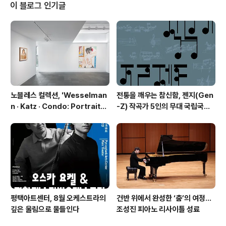
는 그림으로 2024년 7월 10일(수) ~ 7월 16일(화)까지
이 블로그 인기글
울산남구문화원 갤러리숲에서 "METaversE" 타이틀로
개인전을 진행 중에 있다. "METaversE" 3차원 가상공간
을 뜻하는 메타버스는 새로운 세계로의 환상과 현실을 넘
나들며 무한 상상력을 동원하게 만든다. 작품에서 느껴지
는 입체적 형상은 외계의 도시를 항공..
노블레스 컬렉션, 'Wesselman
전통을 깨우는 참신함, 젠지(Gen
n · Katz · Condo: Portraits i
-Z) 작곡가 5인의 무대 국립국악
n American Painting'전 개최
관현악단 '2026 작곡가 프로젝
트'
평택아트센터, 8월 오케스트라의
건반 위에서 완성한 ‘춤’의 여정…
깊은 울림으로 물들인다
조성진 피아노 리사이틀 성료