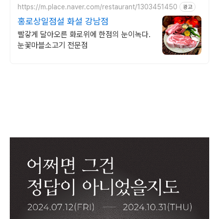
https://m.place.naver.com/restaurant/1303451450
광고
홍로상일점설 화설 강남점
빨갛게 달아오른 화로위에 한점의 눈이녹다.
눈꽃마블소고기 전문점