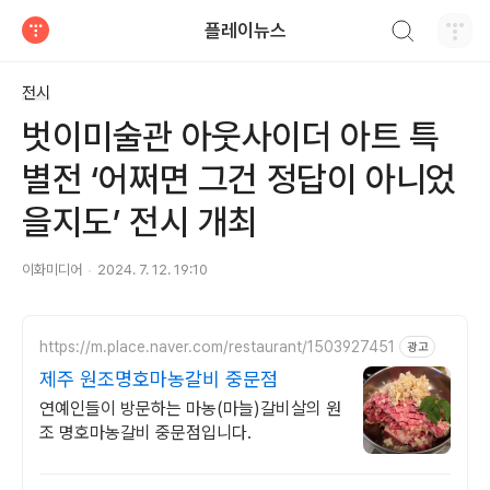
검색하기
플레이뉴스
티스토리
전시
벗이미술관 아웃사이더 아트 특
별전 ‘어쩌면 그건 정답이 아니었
을지도’ 전시 개최
이화미디어
2024. 7. 12. 19:10
https://m.place.naver.com/restaurant/1503927451
광고
제주 원조명호마농갈비 중문점
연예인들이 방문하는 마농(마늘)갈비살의 원
조 명호마농갈비 중문점입니다.