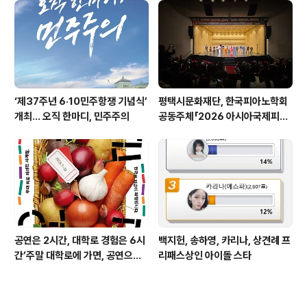
‘제37주년 6·10민주항쟁 기념식’
평택시문화재단, 한국피아노학회
개최… 오직 한마디, 민주주의
공동주체「2026 아시아국제피아
노아카데미&페스티벌(AIPAF)」
성황리 마무리
공연은 2시간, 대학로 경험은 6시
백지헌, 송하영, 카리나, 상견례 프
간’주말 대학로에 가면, 공연으로
리패스상인 아이돌 스타
가득한 서울의 밤이 펼쳐진다