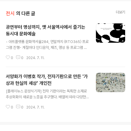
더보기
전시
의 다른 글
공연부터 명상까지, 옛 서울역사에서 즐기는
동시대 문화예술
글 내용
- 아트플랫폼 문화역서울284, 연말까지 〈RTO365〉 프로
그램 진행- 계절마다 인디음악, 재즈, 명상 등 프로그램 무
료로 참여 가능 [플레이뉴스 문성식기자] 한국공예·디자인
0
0
2024. 7. 11.
문화진흥원(원장 장동광, 이하 공진원)은 문화역서울284
RTO에서 동시대 문화를 생생하게 경험하는 프로그램 〈R
TO365〉를 연말까지 진행한다. 인디음악, 현대무용, 재즈
서양화가 이병호 작가, 전자기판으로 만든 '가
공연부터 명상, 마켓까지 다채로운 프로그램으로 시민들을
찾아갈 예정이다. ‘RTO365’는 문화역서울284의 ‘RT
상과 현실의 세상' 개인전
글 내용
O’(옛 서울역 수하물보관소 및 미군장병안내소)에서 만나
[플레이뉴스 문성식기자] 전자 기판이라는 독특한 소재로
는 동시대 문화 경험 프로젝트다. 김해리 문화기획자가 기
추상회화의 새로운 느낌을 추구했다. 배열에 따라 다양한
획을 맡았고, 새로운 문화를 만들어 가고자 하는 문화창작
형태들이 구성되고, 보여 지는 형체들이 감상하는 사람마
자들과 함께 세 개의 주제로 프로그램을 펼친다. 첫 번째 시
0
0
2024. 7. 11.
다 자유롭게 해석되는 구조로 제작되어 작품을 형성하는
즌 주제는 “지금의 물결..
오브제에 따라 느낌의 다채로움을 선사한다. 서양화가 이
병호 작가는 재료의 특성을 살려 감상자들에게 세상의 모
든 것들이 예술작품의 소재가 될 수 있는 가능성을 보여주