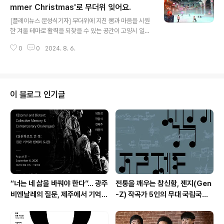
큰 호응 속에 마무리했다고 밝혔다.트윙클 성주!의 대표 콘
mmer Christmas'로 무더위 잊어요.
글 내용
텐츠인 ‘나이트 참크닉’은 행사 전부터 성주군 야간관광 전
[플레이뉴스 문성식기자] 무더위에 지친 몸과 마음을 시원
용 홍보 채널(인스타그램 @twinkle_seongju)을 통해
한 겨울 테마로 활력을 되찾을 수 있는 공간이 고양시 일산
사전 신청과 관련 문의가 폭증하는 등 특히 어린이 동반 가
소재의 '원마운트 스노우파크'에 마련되었다. '원마운트 스
족들의 행사에 대한 기대감과 수요가 돋보였다.‘나이트 참
0
0
2024. 8. 6.
노우파크'는 한여름에도 크리스마스의 매력을 만끽할 수
크닉’이 개최..
있는 'Summer Christmas 시즌'을 오는 9월 8일까지
개최하여 시민들의 즐거운 여가 문화를 보내는데 도움을
주고 있다. '원마운트 스노우파크'는 1년 365일 산타가 머
무는 북유럽 산타빌리지 콘셉트의 테마파크 콘셉트로 이곳
이 블로그 인기글
에서는 눈과 얼음으로 뒤덮인 환상적인 공간에서 스케이트
를 타는 쾌감을 느끼거나, 자전거처럼 움직이는 이색 썰매
를 즐기며 신나는 시간을 보낼 수 있다. 매일같이 하얀 눈
이 흩날리는 가운데 오색 조명이 반짝이는 얼음 위를 누비
며 여름에도 겨울의 분위기..
“너는 네 삶을 바꿔야 한다”… 광주
전통을 깨우는 참신함, 젠지(Gen
비엔날레의 질문, 제주에서 기억의
-Z) 작곡가 5인의 무대 국립국악
미학으로 다시 쓰이다. 제16회 광
관현악단 '2026 작곡가 프로젝
주비엔날레 몽골관 연계 프로그램
트'