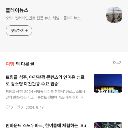
플레이뉴스
오락, 엔터테인먼트 전문 뉴스 채널 - 플레이뉴스
구독하기
더보기
여행
의 다른 글
트윙클 성주, 야간관광 콘텐츠의 연이은 성료
로 강소형 야간관광 수요 입증‘
글 내용
트윙클 성주! 2024 성밖숲 나이트 참크닉’ 성료… 소도시
만의 힐링·캠핑·피크닉 콘셉트 선보여 키즈·가족 친화 야간
콘텐츠에 대한 수요 입증… 관광을 통한 관계인구 형성으
0
0
2024. 8. 19.
로 지역 소멸 대응 기대 [플레이뉴스 문성식기자] 2024년
선정 강소형 야간관광 특화도시인 경북 성주군이 지난 15
일에서 17일까지 3일간 성밖숲 일원에서 열린 ‘트윙클 성
원마운트 스노우파크, 한여름에 체험하는 'Su
주! 2024 성밖숲 나이트 참크닉’(이하 ‘나이트 참크닉’)을