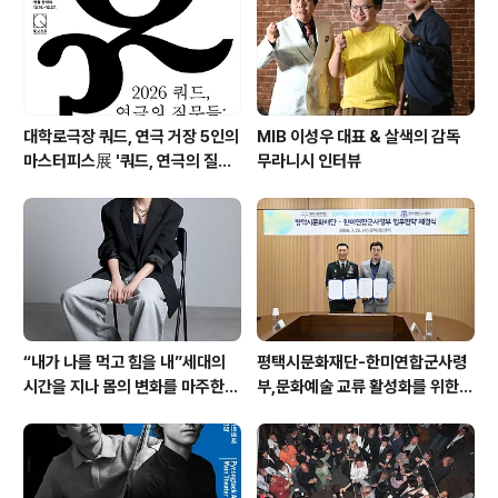
《영원하고도 먼 것: 집단 기억과 현
대의 도전》
대학로극장 쿼드, 연극 거장 5인의
MIB 이성우 대표 & 살색의 감독
마스터피스展 '쿼드, 연극의 질문
무라니시 인터뷰
들 : 진화하는 텍스트' 패키지 티켓
오픈
“내가 나를 먹고 힘을 내”세대의
평택시문화재단-한미연합군사령
시간을 지나 몸의 변화를 마주한다
부,문화예술 교류 활성화를 위한
DAC Artist 본주 신작 '갱更'
업무협약 체결