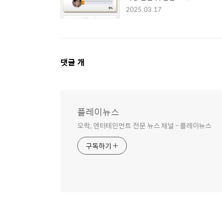
2025.03.17
댓
댓글
개
글
영
역
플레이뉴스
오락, 엔터테인먼트 전문 뉴스 채널 - 플레이뉴스
구독하기