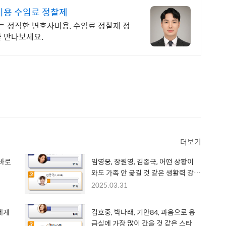
비용 수임료 정찰제
는 정직한 변호사비용, 수임료 정찰제 정
를 만나보세요.
더보기
 바로
임영웅, 장원영, 김종국, 어떤 상황이
와도 가족 안 굶길 것 같은 생활력 강해
보이는 스타
2025.03.31
에게
김호중, 박나래, 기안84, 과음으로 응
급실에 가장 많이 갔을 것 같은 스타