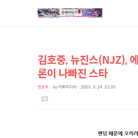
김호중, 뉴진스(NJZ),
상
본
문
세
론이 나빠진 스타
제
컨
목
텐
핫토픽
by
이화미디어
2025. 3. 24. 21:20
본
츠
댓
문
글
달
기