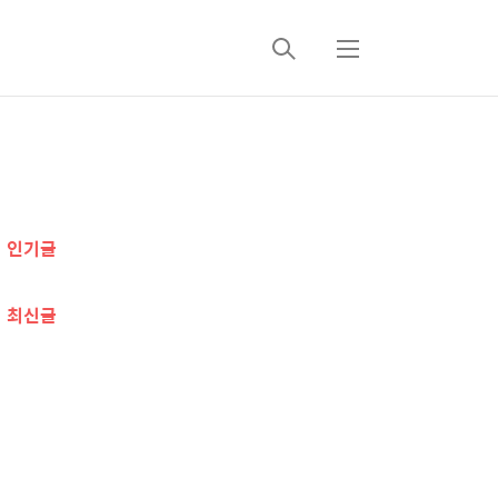
검
메
색
뉴
추
가
인기글
정
보
최신글