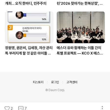
개최… 오직 한마디, 민주주의
린'2026 찾아가는 한복상점', 역
대 최고 판매 성과
장원영, 권은비, 김세정, 자산 관리
에스더 유와 함께하는 이틀 간의
똑 부러지게 할 것 같은 아이돌 스
특별 프로젝트 — KCO X 에스더
타
유 성료
의안내
티스토리
로그인
고객센터
© Daum Corp.
2
7