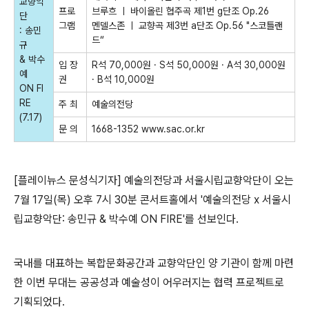
교향악
프로
브루흐 ㅣ 바이올린 협주곡 제
1
번
g
단조
Op.26
단
그램
멘델스존 ㅣ 교향곡 제
3
번
a
단조
Op.56 "
스코틀랜
:
송민
드
“
규
&
박수
입 장
R
석
70,000
원
·
S
석
50,000
원
·
A
석
30,000
원
예
권
·
B
석
10,000
원
ON FI
RE
주 최
예술의전당
(7.17)
문 의
1668-1352 www.sac.or.kr
[플레이뉴스 문성식기자]
예술의전당과 서울시립교향악단이 오는
7
월
17
일
(
목
)
오후
7
시
30
분
콘서트홀에서
'
예술의전당
x
서울시
립교향악단
:
송민규
&
박수예
ON FIRE'
를 선보인다
.
국내를 대표하는 복합문화공간과 교향악단인 양 기관이 함께 마련
한 이번 무대는 공공성과 예술성이 어우러지는 협력 프로젝트로
기획되었다
.