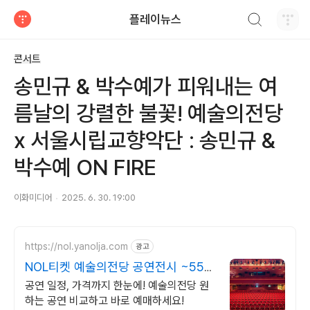
검색하기
플레이뉴스
티스토리
콘서트
송민규 & 박수예가 피워내는 여
름날의 강렬한 불꽃! 예술의전당
x 서울시립교향악단 : 송민규 &
박수예 ON FIRE
이화미디어
2025. 6. 30. 19:00
https://nol.yanolja.com
광고
NOL티켓 예술의전당 공연전시 ~55%
할인
공연 일정, 가격까지 한눈에! 예술의전당 원
하는 공연 비교하고 바로 예매하세요!