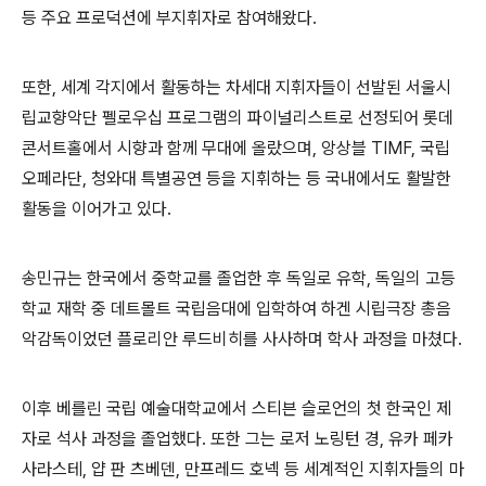
등 주요 프로덕션에 부지휘자로 참여해왔다
.
또한
,
세계 각지에서 활동하는 차세대 지휘자들이 선발된 서울시
립교향악단 펠로우십 프로그램의 파이널리스트로 선정되어 롯데
콘서트홀에서 시향과 함께 무대에 올랐으며
,
앙상블
TIMF,
국립
오페라단
,
청와대 특별공연 등을 지휘하는 등 국내에서도 활발한
활동을 이어가고 있다
.
송민규는 한국에서 중학교를 졸업한 후 독일로 유학
,
독일의 고등
학교 재학 중 데트몰트 국립음대에 입학하여 하겐 시립극장 총음
악감독이었던 플로리안 루드비히를 사사하며 학사 과정을 마쳤다
.
이후 베를린 국립 예술대학교에서 스티븐 슬로언의 첫 한국인 제
자로 석사 과정을 졸업했다
.
또한 그는 로저 노링턴 경
,
유카 페카
사라스테
,
얍 판 츠베덴
,
만프레드 호넥 등 세계적인 지휘자들의 마