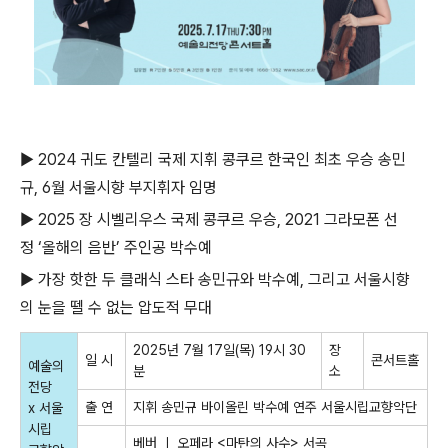
▶ 2024 귀도 칸텔리 국제 지휘 콩쿠르 한국인 최초 우승 송민
규, 6월 서울시향 부지휘자 임명
▶ 2025 장 시벨리우스 국제 콩쿠르 우승, 2021 그라모폰 선
정 ‘올해의 음반’ 주인공 박수예
▶ 가장 핫한 두 클래식 스타 송민규와 박수예, 그리고 서울시향
의 눈을 뗄 수 없는 압도적 무대
2025
년
7
월
17
일
(
목
) 19
시
30
장
일 시
콘서트홀
예술의
분
소
전당
출 연
지휘
송민규
바이올린
박수예
연주
서울시립교향악단
x
서울
시립
베버 ㅣ 오페라
<
마탄의 사수
>
서곡