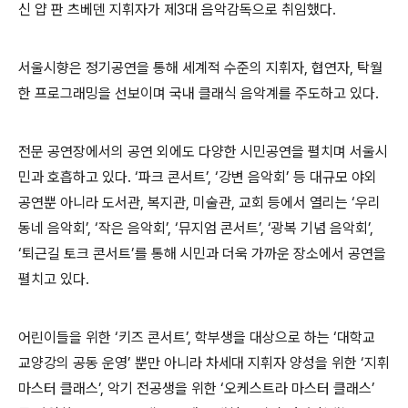
신 얍 판 츠베덴 지휘자가 제
3
대 음악감독으로 취임했다
.
서울시향은 정기공연을 통해 세계적 수준의 지휘자
,
협연자
,
탁월
한 프로그래밍을 선보이며 국내 클래식 음악계를 주도하고 있다
.
전문 공연장에서의 공연 외에도 다양한 시민공연을 펼치며 서울시
민과 호흡하고 있다
. ‘
파크 콘서트
’, ‘
강변 음악회
’
등 대규모 야외
공연뿐 아니라 도서관
,
복지관
,
미술관
,
교회 등에서 열리는
‘
우리
동네 음악회
’, ‘
작은 음악회
’, ‘
뮤지엄 콘서트
’, ‘
광복 기념 음악회
’,
‘
퇴근길 토크 콘서트
’
를 통해 시민과 더욱 가까운 장소에서 공연을
펼치고 있다
.
어린이들을 위한
‘
키즈 콘서트
’,
학부생을 대상으로 하는
‘
대학교
교양강의 공동 운영
’
뿐만 아니라 차세대 지휘자 양성을 위한
‘
지휘
마스터 클래스
’,
악기 전공생을 위한
‘
오케스트라 마스터 클래스
’