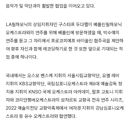
음악가 및 악단과의 활발한 협업을 이어오고 있다
.
LA
필하모닉의 상임지휘자인 구스타프 두다멜이 베를린필하모닉
오케스트라와의 연주를 위해 베를린에 방문하였을 때
,
박수예의
연주를 듣고 그 자리에서 프로코피예프 바이올린 협주곡을 제안하
여 향후 자신과 함께 레코딩하기로 한 것 또한 앞으로 기대되는 작
업 중에 하나이다
.
국내에서는 오스모 벤스케 지휘의 서울시립교향악단
,
요엘 레비
지휘의
KBS
교향악단
,
국립심포니오케스트라 제
6
대 예술감독 정
치용 지휘의
KNSO
국제 오케스트라 아카데미
,
랄프 고토니 지휘
자와 코리안챔버오케스트라의 모차르트 교향곡 전곡 연주 시리즈
,
2022
예술의전당 교향악축제에서 여자경 지휘의 강남심포니오케
스트라 등 유수 오케스트라와 협연했다
.