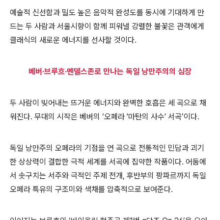
예술적 신선함과 밀도 높은 음악적 완성도를 동시에 기대하게 만
드는 두 사람과 서울시향이 함께 피워낼 강렬한 불꽃은 관객에게
클래식의 새로운 에너지를 선사할 것이다
.
베버
·
브루흐
·
멘델스존로 만나는 독일 낭만주의의 심장
두 사람이 빚어내는 뜨거운 에너지와 완벽한 호흡은 세 곡으로 채
워진다
.
무대의 시작은
베버
의
‘
오페라
'
마탄의 사수
'
서곡
’
이다
.
독일 낭만주의 오페라의 기점을 연 곡으로 전통적인 민담과 괴기
한 상상력이 결합한 극적 세계를 서곡에 집약한 작품이다
.
어둠에
서 솟구치는 서주와 극적인 주제 전개
,
후반부의 팡파르까지 독일
오페라 특유의 구조미와 색채를 압축적으로 보여준다
.