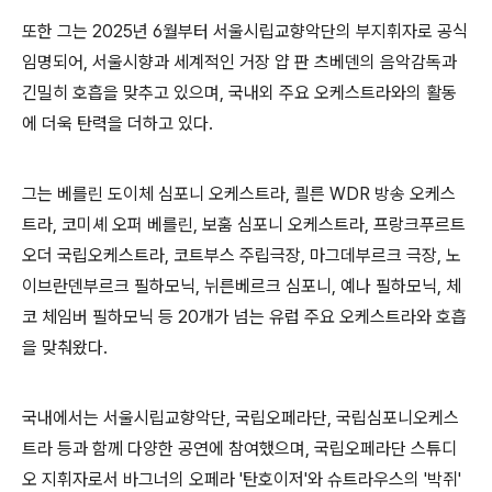
또한 그는
2025
년
6
월부터 서울시립교향악단의 부지휘자로 공식
임명되어
,
서울시향과 세계적인 거장 얍 판 츠베덴의 음악감독과
긴밀히 호흡을 맞추고 있으며
,
국내외 주요 오케스트라와의 활동
에 더욱 탄력을 더하고 있다
.
그는 베를린 도이체 심포니 오케스트라
,
쾰른
WDR
방송 오케스
트라
,
코미셰 오퍼 베를린
,
보훔 심포니 오케스트라
,
프랑크푸르트
오더 국립오케스트라
,
코트부스 주립극장
,
마그데부르크 극장
,
노
이브란덴부르크 필하모닉
,
뉘른베르크 심포니
,
예나 필하모닉
,
체
코 체임버 필하모닉 등
20
개가 넘는 유럽 주요 오케스트라와 호흡
을 맞춰왔다
.
국내에서는 서울시립교향악단
,
국립오페라단
,
국립심포니오케스
트라 등과 함께 다양한 공연에 참여했으며
,
국립오페라단 스튜디
오 지휘자로서 바그너의 오페라
'
탄호이저
'
와 슈트라우스의
'
박쥐
'