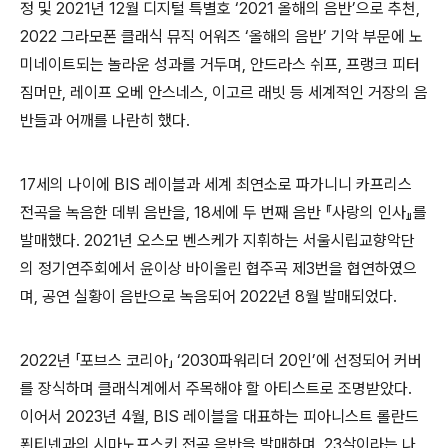
정 및
2021
년
12
월 디지털 특별호
‘2021
올해의 음반
’
으로 추천
,
2022
그라모폰 클래식 뮤직 어워즈
‘
올해의 음반
’
기악 부문에 노
미네이트되는 놀라운 성과를 거두며
,
안드라스 쉬프
,
프랭크 피터
짐머만
,
레이프 오베 안스네스
,
이고르 래빗 등 세계적인 거장의 음
반들과 어깨를 나란히 했다
.
17
세의 나이에
BIS
레이블과 세계 최연소로 파가니니 카프리스
전곡을 녹음한 데뷔 음반을
, 18
세에 두 번째 음반
『
사랑의 인사
』
를
발매했다
. 2021
년 오스모 벤스케가 지휘하는 서울시립교향악단
의 정기연주회에서 윤이상 바이올린 협주곡 제
3
번을 협연하였으
며
,
공연 실황이 음반으로 녹음되어
2022
년
8
월 발매되었다
.
2022
년
「
포브스 코리아
」
‘2030
파워리더
20
인
’
에 선정되어 커버
를 장식하며 클래식계에서 주목해야 할 아티스트로 조명받았다
.
이어서
2023
년
4
월
, BIS
레이블을 대표하는 피아니스트 롤란드
푄티넨과의 시마노프스키 전곡 음반을 발매하며
, 23
살이라는 나