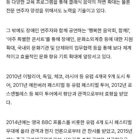
등 다양한 교육 프로그램을 통해 클래식 음악의 저변 확대는 물론
전문 연주자 양성을 위해서도 노력을 기울이고 있다
.
그 밖에도 장애인 연주자와 함께 공연하는
‘
행복한 음악회
,
함께
!’,
‘
아주 특별한 콘서트
’
를 통해 장애인
,
문화소외계층 등에 대한 지원
확대
,
국내외 문화기관 및 단체와의 업무협력 등을 통해 보다 체계
적이고 효율적인 문화 향유 기회 확대에 앞장서고 있다
.
2010
년 이탈리아
,
독일
,
체코
,
러시아 등 유럽
4
개국
9
개 도시 투
어
, 2011
년 에든버러 페스티벌 등 유럽 페스티벌 투어
, 2012
년 로
스앤젤레스 등 북미 투어에서 평단과 관객으로부터 호평을 받았
다
.
2014
년에는 영국
BBC
프롬스를 비롯한 유럽
4
개 도시 페스티벌
무대에 올라 관객과 현지 언론으로부터 큰 찬사를 받았고
, 2015
년