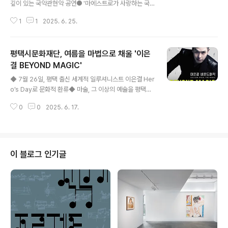
깊이 있는 국악관현악 공연● '마에스트로가 사랑하는 국
악' 시리즈 두 번째 공연, ‘Nature’ ● 가야금과 거문고 협
1
1
2025. 6. 25.
연으로 선보이는 국악기의 아름다운 매력 [플레이뉴스 문
성식기자] (재)경기아트센터(사장 김상회)의 경기시나위오
케스트라가 '마에스트로가 사랑하는 국악' 공연을 경기국
평택시문화재단, 여름을 마법으로 채울 '이은
악원 국악당에서 6월 28일(토) 오후 4시에 개최한다. 김성
진 마에스트로의 삶과 음악을 밀도 있게 담은 필름콘서트
결 BEYOND MAGIC'
글 내용
로 지난 5월 24일(토) 선보인 '마에스트로가 사랑하는 국
◆ 7월 26일, 평택 출신 세계적 일루셔니스트 이은결 Her
악 Messenger'에 이어 두 번째 공연 ‘Nature’ 라는 부
o’s Day로 문화적 환류◆ 마술, 그 이상의 예술을 평택에
제로 선보인다. 오는 6월 28일 경기국악원 국악당에서 공
서 만나다.공 연 명 2025년 이은결 BEYOND MAGIC일
연... 경기시나위오케스트라 박성아 악장, 황이레 단원의 협
0
0
2025. 6. 17.
시 2025. 7. 26.(토) 18:30장 소평택 서부문화예술회관
연 선보여 이번 공..
대공연장관 람 료전석 3만원관람연령6세 이상 (2020년
생 포함 이전 출생)주최·주관(재)평택시문화재단예 매NOL
티켓(인터파크티켓) 1544-1555문 의031-8053-351
3 (https://www.pccf.or.kr) [플레이뉴스 문성식기자]
이 블로그 인기글
(재)평택시문화재단(대표이사 이상균)은 세계적인 일루셔
니스트 이은결의 '이은결 BEYOND MAGIC' 공연을 오는
2025년 7월 26일(토), 평택 서부문화예술회관 대공연장
에서 개최한다고 밝혔다. 이번 ..