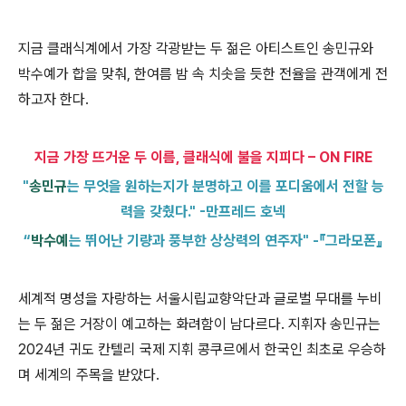
지금 클래식계에서 가장 각광받는 두 젊은 아티스트인 송민규와
박수예가 합을 맞춰
,
한여름 밤 속 치솟을 듯한 전율을 관객에게 전
하고자 한다
.
지금 가장 뜨거운 두 이름
,
클래식에 불을 지피다
–
ON FIRE
"
송민규
는 무엇을 원하는지가 분명하고 이를 포디움에서 전할 능
력을 갖췄다
." -
만프레드 호넥
“
박수예
는 뛰어난 기량과 풍부한 상상력의 연주자
" -
『
그라모폰
』
세계적 명성을 자랑하는
서울시립교향악단
과 글로벌 무대를 누비
는 두 젊은 거장이 예고하는 화려함이 남다르다
.
지휘자 송민규
는
2024
년 귀도 칸텔리 국제 지휘 콩쿠르에서 한국인 최초로 우승하
며 세계의 주목을 받았다
.