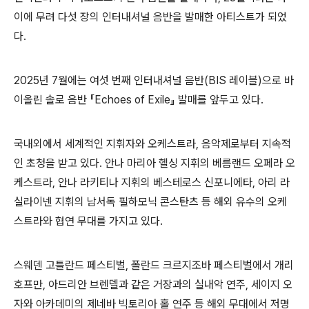
이에 무려 다섯 장의 인터내셔널 음반을 발매한 아티스트가 되었
다
.
2025
년
7
월에는 여섯 번째 인터내셔널 음반
(BIS
레이블
)
으로 바
이올린 솔로 음반
『
Echoes of Exile
』
발매를 앞두고 있다
.
국내외에서 세계적인 지휘자와 오케스트라
,
음악제로부터 지속적
인 초청을 받고 있다
.
안나 마리아 헬싱 지휘의 베름랜드 오페라 오
케스트라
,
안나 라키티나 지휘의 베스테로스 신포니에타
,
아리 라
실라이넨 지휘의 남서독 필하모닉 콘스탄츠 등 해외 유수의 오케
스트라와 협연 무대를 가지고 있다
.
스웨덴 고틀란드 페스티벌
,
폴란드 크르지조바 페스티벌에서 개리
호프만
,
아드리안 브렌델과 같은 거장과의 실내악 연주
,
세이지 오
자와 아카데미의 제네바 빅토리아 홀 연주 등 해외 무대에서 저명