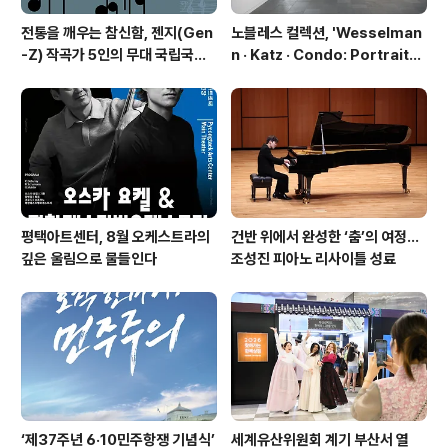
전통을 깨우는 참신함, 젠지(Gen
노블레스 컬렉션, 'Wesselman
-Z) 작곡가 5인의 무대 국립국악
n · Katz · Condo: Portraits i
관현악단 '2026 작곡가 프로젝
n American Painting'전 개최
트'
평택아트센터, 8월 오케스트라의
건반 위에서 완성한 ‘춤’의 여정…
깊은 울림으로 물들인다
조성진 피아노 리사이틀 성료
‘제37주년 6·10민주항쟁 기념식’
세계유산위원회 계기 부산서 열