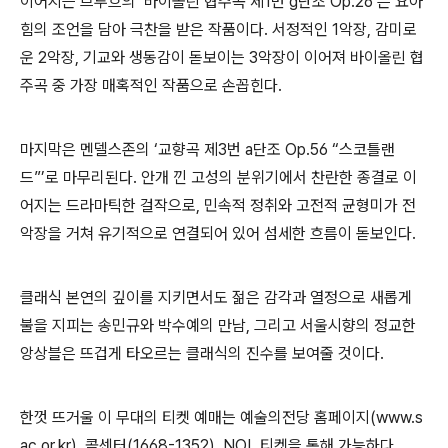
이어지는
브루흐
의
‘
바이올린 협주곡 제
1
번
g
단조
Op.26’
은 요아
힘의 조언을 담아 극찬을 받은 작품이다
.
서정적인
1
악장
,
감미로
운
2
악장
,
기교와 생동감이 돋보이는
3
악장이 이어져 바이올린 협
주곡 중 가장 매혹적인 작품으로 손꼽힌다
.
마지막은
멘델스존
의
‘
교향곡 제
3
번
a
단조
Op.56 “
스코틀랜
드
”’
로 마무리된다
.
안개 낀 고성의 분위기에서 찬란한 종결로 이
어지는 드라마틱한 걸작으로
,
민속적 정취와 고전적 균형미가 전
악장을 거쳐 유기적으로 연결되어 있어 섬세한 흐름이 돋보인다
.
클래식 본연의 깊이를 지키면서도 젊은 감각과 열정으로 새롭게
불을 지피는 송민규와 박수예의 만남
,
그리고 서울시향의 정교한
앙상블은 뜨겁게 타오르는 클래식의 진수를 보여줄 것이다
.
한껏 뜨거울 이 무대의 티켓 예매는 예술의전당 홈페이지
(www.s
ac.or.kr),
콜센터
(1668-1352), NOL
티켓을 통해 가능하다
.