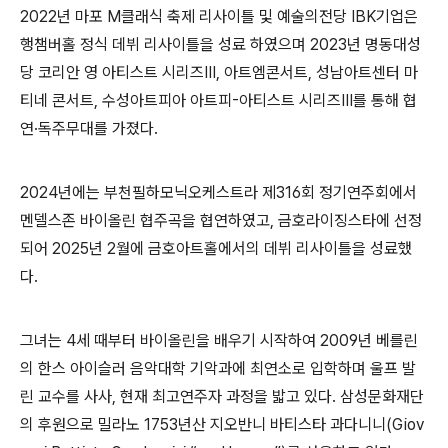
2022
년 마포
M
클래식 축제 리사이틀 및 예술의전당
IBK
기업은
행챔버홀 정식 데뷔 리사이틀을 성료 하였으며
2023
년 명동대성
당 코리안 영 아티스트 시리즈
Ⅲ
,
아트엠콘서트
,
성남아트센터 마
티네 콘서트
,
수성아트피아 아트피
-
아티스트 시리즈
Ⅲ
를 통해 협
연
·
독주무대를 가졌다
.
2024
년에는 부천필하모닉오케스트라 제
316
회 정기연주회에서
멘델스존 바이올린 협주곡을 협연하였고
,
금호라이징스타에 선정
되어
2025
년
2
월에 금호아트홀에서의 데뷔 리사이틀을 성료했
다
.
그녀는
4
세 때부터 바이올린을 배우기 시작하여
2009
년 베를린
의 한스 아이슬러 음악대학 기악과에 최연소로 입학하며 울프 발
린 교수를 사사
,
현재 최고연주자 과정을 밟고 있다
.
삼성문화재단
의 후원으로 밀라노
1753
년산 지오반니 바티스타 과다니니
(Giov