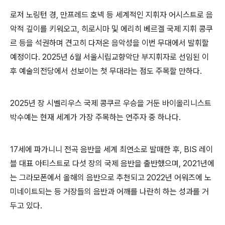
로저 노링턴 경
,
만프레드 호넥 등 세계적인 지휘자 어시스트로 음
악적 깊이를 키워오고
,
히로시마 및 에리히 베르겔 국제 지휘 콩쿠
르 등을 석권하며 견고히 다져온 음악성을 이번 무대에서 발휘할
예정이다
. 2025
년
6
월 서울시립교향악단 부지휘자로 선임된 이
후 예술의전당에서 선보이는 첫 무대라는 점도 주목할 만하다
.
2025
년 장 시벨리우스 국제 콩쿠르 우승을 거둔
바이올리니스트
박수예
는 현재 세계가 가장 주목하는 연주자 중 하나다
.
17
세에 파가니니 전곡 음반을 세계 최연소로 발매한 후
, BIS
레이
블 대표 아티스트로 다섯 장의 국제 음반을 출반했으며
, 2021
년에
는 그라모폰에서 올해의 음반으로 추천되고
2022
년 어워즈에 노
미네이트되는 등 거장들의 음반과 어깨를 나란히 하는 성과를 거
두고 있다
.