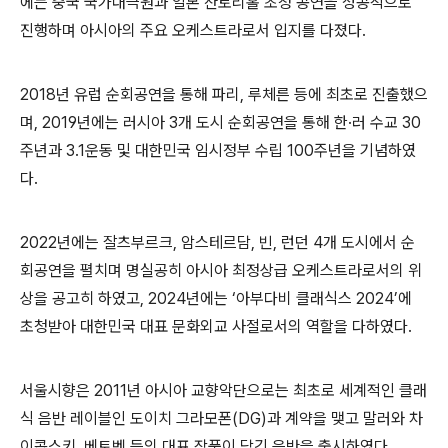
에는 중국 국가대극원과 일본 산토리홀 초청 공연을 성공적으로
진행하며 아시아의 주요 오케스트라로서 입지를 다졌다
.
2018
년 유럽 순회공연을 통해 파리
,
루체른 등에 최초로 진출했으
며
, 2019
년에는 러시아
3
개 도시 순회공연을 통해 한
·
러 수교
30
주년과
3.1
운동 및 대한민국 임시정부 수립
100
주년을 기념하였
다
.
2022
년에는 잘츠부르크
,
암스테르담
,
빈
,
런던
4
개 도시에서 순
회공연을 펼치며 명실공히 아시아 최정상급 오케스트라로서의 위
상을 공고히 하였고
, 2024
년에는
‘
아부다비 클래식스
2024’
에
초청받아 대한민국 대표 문화외교 사절로서의 역할을 다하였다
.
서울시향은
2011
년 아시아 교향악단으로는 최초로 세계적인 클래
식 음반 레이블인 도이치 그라모폰
(DG)
과 계약을 맺고 말러와 차
이콥스키
,
베토벤 등의 대표 작품이 담긴 음반을 출시하였다
.