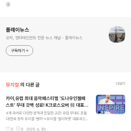
(새창열림)
로그 정보
플레이뉴스
오락, 엔터테인먼트 전문 뉴스 채널 - 플레이뉴스
구독하기
더보기
뮤지컬
의 다른 글
카이,유럽 최대 음악페스티벌 ‘도나우인젤페
스트’ 무대 갓벽 성료! K크로스오버 韓 대표주
글 내용
자다운 활약!
4개 국어로 다양한 관객과 친밀한 교감! 유럽 무대도 흔들
다!한국 창작 뮤지컬 ‘벤허’→뮤지컬 ‘엘리자벳’ 대표곡으로
현지서도 ’카이 홀릭’! [플레이뉴스 문성식기자] 뮤지컬 배
0
0
2025. 6. 30.
우 카이가 유럽 최대 규모의 음악 페스티벌인 ‘도나우인젤