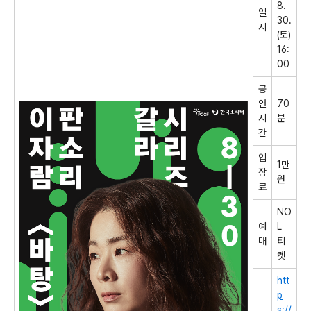
8.
일
30.
시
(
토
)
16:
00
공
연
70
시
분
간
입
1
만
장
원
료
NO
예
L
매
티
켓
htt
p
s://