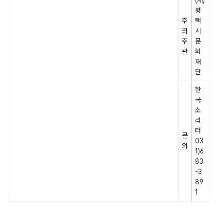
(
재
)
평
주
택
최
시
주
문
관
화
재
단
한
국
소
리
터
문
03
의
1)6
83
-3
89
1