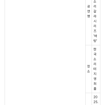
소
공
리
연
갈
명
라
시
리
즈
'바
탕'
한
국
소
리
장
터
소
지
영
희
홀
20
25.