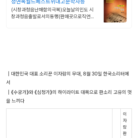
정연옥월드베스트위대고문학자등
(시창과청음난해함의극복)오늘날의인도 시
창과청음출발로서의동행(판매곳으로직연
결)
┃대한민국 대표 소리꾼 이자람의 무대, 8월 30일 한국소리터에
서
┃《수궁가》와 《심청가》의 하이라이트 대목으로 판소리 고유의 멋
을 느끼다
이
자
람
판