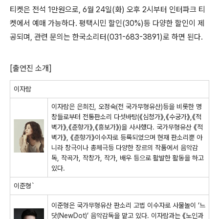
티켓은 전석
1
만원으로
, 6
월
24
일
(
화
)
오후
2
시부터 인터파크 티
켓에서 예매 가능하다
.
평택시민 할인
(30%)
등 다양한 할인이 제
공되며
,
관련 문의는 한국소리터
(031-683-3891)
로 하면 된다
.
[
출연진 소개
]
이자람
이자람은 은희진
,
오정숙
(
전 국가무형유산
)
등을 비롯한 명
창들로부터 전통판소리 다섯바탕
(
《
심청가
》
,
《
수궁가
》
,
《
적
벽가
》
,
《
춘향가
》
,
《
흥보가
》
)
을 사사했다
.
국가무형유산
《
적
벽가
》
,
《
춘향가
》
이수자로 등록되었으며 현재 판소리뿐 아
니라 창극이나 총체극
등 다양한 장르의 작품에서 음악감
독
,
작곡가
,
작창가
,
작가
,
배우 등으로 활발한 활동을 하고
있다
.
이준형
`
이준형은 국가무형유산 판소리 고법 이수자로 사물놀이
‘
느
닷
(NewDot)’
음악감독을 맡고 있다
.
이자람과는
《
노인과