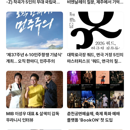
-Z) 작곡가 5인의 무대 국립국악
비엔날레의 질문, 제주에서 기억의
관현악단 '2026 작곡가 프로젝
미학으로 다시 쓰이다. 제16회 광
트'
주비엔날레 몽골관 연계 프로그램
《영원하고도 먼 것: 집단 기억과 현
대의 도전》
‘제37주년 6·10민주항쟁 기념식’
대학로극장 쿼드, 연극 거장 5인의
개최… 오직 한마디, 민주주의
마스터피스展 '쿼드, 연극의 질문
들 : 진화하는 텍스트' 패키지 티켓
오픈
MIB 이성우 대표 & 살색의 감독
춘천공연예술제, 축제 특화 예매
무라니시 인터뷰
플랫폼 'BookON' 첫 도입