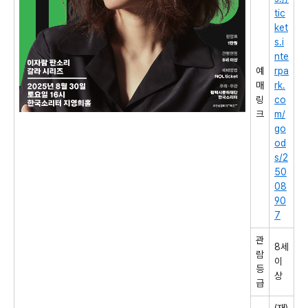
tic
ket
s.i
nte
예
rpa
매
rk.
링
co
크
m/
go
od
s/2
50
08
90
7
관
8
세
람
이
등
상
급