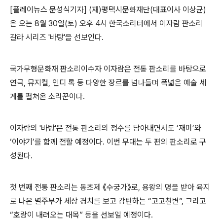
[플레이뉴스 문성식기자]
(
재
)
평택시문화재단
(
대표이사 이상균
)
은 오는
8
월
30
일
(
토
)
오후
4
시 한국소리터에서
이자람 판소리
갈라 시리즈 '바탕'
을 선보인다
.
국가무형문화재 판소리
이수자 이자람은 전통 판소리를 바탕으로
연극
,
뮤지컬
,
인디 록 등 다양한 장르를 넘나들며 폭넓은 예술 세
계를 펼쳐온 소리꾼이다
.
이자람의 '바탕'
은 전통 판소리의 정수를 담아내면서도
‘
재미
’
와
‘
이야기
’
를 함께 전할 예정이다
.
이번 무대는 두 편의 판소리로 구
성된다
.
첫 번째 전통 판소리는 동초제
《
수궁가
》
로
,
용왕의 명을 받아 육지
로 나온 별주부가 세상 경치를 보고 감탄하는
“
고고천변
”,
그리고
“
호랑이 내려오는 대목
”
등을 선보일 예정이다
.