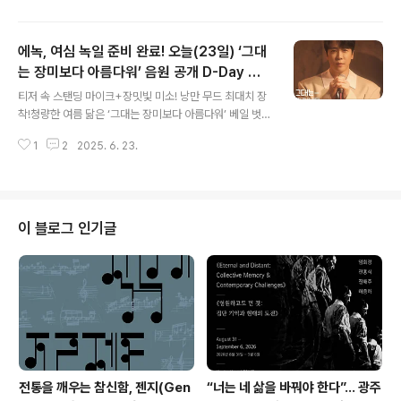
페스트(Donauinselfest)’ 무대를 성공적으로 마무리하
며 K크로스오버 대표 주자다운 존재감을 각인시켰다. 카이
에녹, 여심 녹일 준비 완료! 오늘(23일) ‘그대
는 지난 6월 21일(현지 시각) 오스트리아 빈 도나우강 인
공섬에서 열린 ‘도나우인젤페스트’ TOURISMUS BÜHN
는 장미보다 아름다워’ 음원 공개 D-Day 기
글 내용
E에 올라 단독 공연을 펼쳤다. 주오스트리아 한국문화원이
대포인트 셋!
티저 속 스탠딩 마이크+장밋빛 미소! 낭만 무드 최대치 장
주최한 한류 문화 축제 ‘Inspire Me Korea’의 메인 프로
착!청량한 여름 닮은 ‘그대는 장미보다 아름다워’ 베일 벗었
그램으로 편성된 이번 무대는 전석이 관객들로 가득 차며
다!댄스 트로트 킹→낭만의 세레나데 보컬 변신! 가수 스펙
뜨거운 호응 속에 진행됐다. 특히 카이는 한국 창작 뮤지컬
1
2
2025. 6. 23.
트럼 확장 예고! [플레이뉴스 문성식기자] 가수 겸 배우 에
‘..
녹이 낭만적인 세레나데로 여심을 녹일 준비를 완료했다.
에녹(소속 EMK엔터테인먼트, 대표 김지원)은 오늘(23일)
정오 각종 음원 사이트를 통해 디지털 싱글 ‘그대는 장미보
다 아름다워’ 음원을 공개하며 본격적인 가수 활동 신호탄
이 블로그 인기글
을 쏘아 올린다. 새 디지털 싱글 ‘그대는 장미보다 아름다
워’는 제목 그대로 짙은 감성과 감성 보컬로 사랑에 대한 진
심을 전하는 곡이다. 가슴 벅찬 설렘의 순간이 녹아든 가사
와 경쾌한 리듬 그리고 에녹 특유의 섬세한 표현력이 어우
러져 듣는 이의 감..
전통을 깨우는 참신함, 젠지(Gen
“너는 네 삶을 바꿔야 한다”… 광주