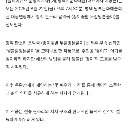
[플레이뉴스 문성식기자]
(
재
)
평택시문화재단
(
대표이사 이상균
)
은
오는
2025
년
8
월
22
일
(
금
)
오후
7
시
30
분
,
평택 남부문화
예술회
관 대공연장에서
창작 판소리 음악극
〈
종이꽃밭 두할망본풀이
〉
를
선보인다
.
창작 판소리 음악극
〈
종이꽃밭 두할망본풀이
〉
는
제주 무속 신화인
‘
생불할망본풀이
’
를 모티브
로 한 작품으로
,
주인공
‘
동이
’
가 아기를
점지하려 하지만 해산의 방법을 몰라 생불신
‘
명이
’
의 도움을 받으
며 시작된다
.
이후
옥황상제가 제안하는
‘
꽃 피우기 내기
’
를 통해 생명의 소중함
과 삶의 의미를 사유하게 하는 서사가 전개
된다
.
이 작품은 전통 판소리의 서사 구조와 현대적인 음악적 감각이 절
묘하게 어우러져 있다
.