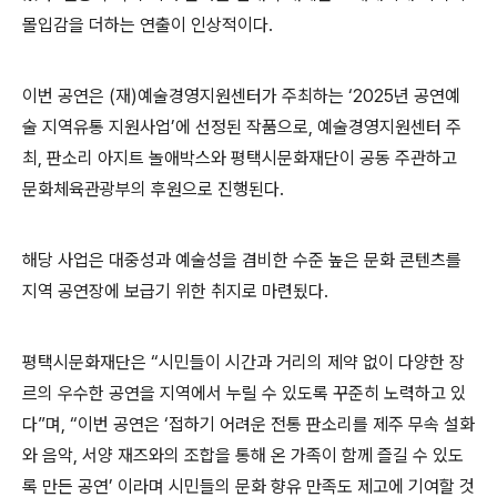
몰입감을 더하는 연출
이 인상적이다
.
이번 공연은
(
재
)
예술경영지원센터가 주최하는
‘2025
년 공연예
술 지역유통 지원사업
’
에 선정된 작품
으로
,
예술경영지원센터 주
최
,
판소리 아지트 놀애박스와 평택시문화재단이 공동 주관하고
문화체육관광부의 후원으로 진행된다
.
해당 사업은
대중성과 예술성을 겸비한 수준 높은 문화 콘텐츠를
지역 공연장에 보급기 위한 취지
로 마련됬다
.
평택시문화재단은
“
시민들이 시간과 거리의 제약 없이 다양한 장
르의 우수한 공연을 지역에서 누릴 수 있도록 꾸준히 노력하고 있
다
”
며
, “
이번 공연은
‘
접하기 어려운 전통 판소리를 제주 무속 설화
와 음악
,
서양 재즈와의 조합을 통해 온 가족이 함께 즐길 수 있도
록 만든 공연
’
이라며 시민들의 문화 향유 만족도 제고에 기여할 것