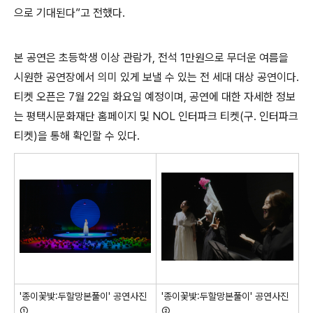
으로 기대된다
”
고 전했다
.
본 공연은
초등학생 이상 관람가
,
전석
1
만원
으로 무더운 여름을
시원한 공연장에서 의미 있게
보낼 수 있는 전 세대 대상 공연이다
.
티켓 오픈은
7
월
22
일 화요일 예정
이며
,
공연에 대한 자세한
정보
는 평택시문화재단 홈페이지 및
NOL
인터파크 티켓
(
구
.
인터파크
티켓
)
을 통해 확인할 수 있다
.
'
종이꽃밫
:
두할망본풀이
'
공연사진
'종이꽃밫:두할망본풀이' 공연사진
①
②