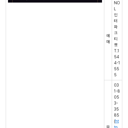
NO
L
인
터
파
크
예
티
매
켓
T.1
54
4-1
55
5
03
1-8
05
3-
35
85
(
ht
문
tp