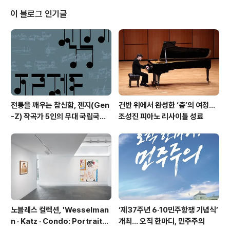
3편, 전시 1개, 강연 8회를 선보이며, 총 8천여 명의 관객
이 블로그 인기글
들과 함께 지역의 개념부터 현안들까지 다양한 관점으로
이야기하며 우리 사회가 마주한 동시대를 들여다보았다.
▲공연은 연극 '생추어리 시티', '엔들링스', 뮤지컬 '광장시
장'을 선보이며 4천 5백여 명의 관객들과 만났다. ..
전통을 깨우는 참신함, 젠지(Gen
건반 위에서 완성한 ‘춤’의 여정…
-Z) 작곡가 5인의 무대 국립국악
조성진 피아노 리사이틀 성료
관현악단 '2026 작곡가 프로젝
트'
노블레스 컬렉션, 'Wesselman
‘제37주년 6·10민주항쟁 기념식’
n · Katz · Condo: Portraits i
개최… 오직 한마디, 민주주의