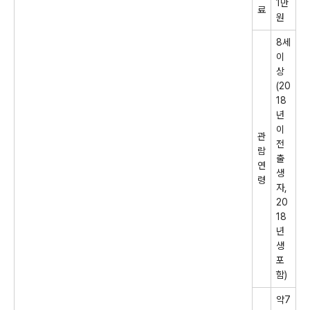
1
만
료
원
8
세
이
상
(20
18
년
이
관
전
람
출
연
생
령
자
,
20
18
년
생
포
함
)
약
7