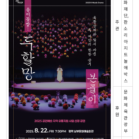
화
재
단
,
주
판
관
소
리
아
지
트
놀
애
박
스
문
화
체
후
육
원
관
광
부