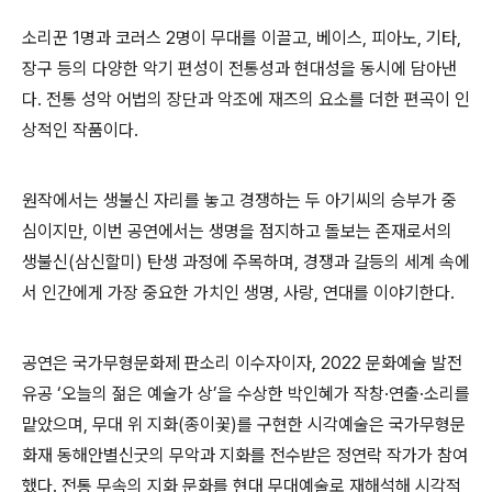
소리꾼
1
명과 코러스
2
명이 무대
를 이끌고
,
베이스
,
피아노
,
기타
,
장구 등의
다양한 악기 편성이 전통성과 현대성을 동시에
담아낸
다
.
전통 성악 어법의 장단과 악조에 재즈의 요소를 더한 편곡이 인
상적인 작품
이다
.
원작에서는 생불신 자리를 놓고 경쟁하는 두 아기씨의 승부가 중
심이지만
,
이번 공연에서는 생명을 점지하고 돌보는 존재로서의
생불신
(
삼신할미
)
탄생 과정에 주목하며
,
경쟁과 갈등의 세계 속에
서 인간에게 가장 중요한 가치인 생명
,
사랑
,
연대를 이야기
한다
.
공연은
국가무형문화제 판소리 이수자이자
, 2022
문화예술 발전
유공
‘
오늘의 젊은 예술가 상
’
을 수상한 박인혜가 작창
·
연출
·
소리
를
맡았으며
,
무대 위 지화
(
종이꽃
)
를 구현한 시각예술은
국가무형문
화재 동해안별신굿의 무악과 지화를 전수받은 정연락 작가가 참여
했다
.
전통 무속의 지화 문화를 현대 무대예술로 재해석해 시각적