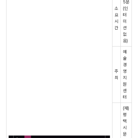
5
분
소
(
인
요
터
시
미
간
션
없
음
)
예
술
경
주
영
최
지
원
센
터
(
재
)
평
택
시
문