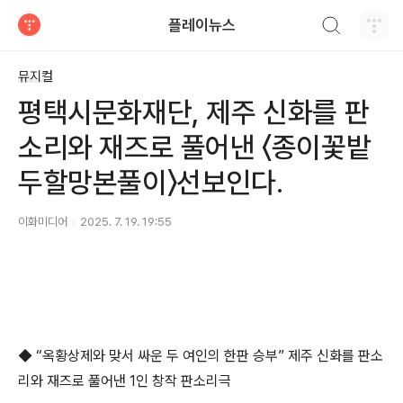
검색하기
플레이뉴스
티스토리
뮤지컬
평택시문화재단, 제주 신화를 판
소리와 재즈로 풀어낸 〈종이꽃밭
두할망본풀이〉선보인다.
이화미디어
2025. 7. 19. 19:55
◆ “옥황상제와 맞서 싸운 두 여인의 한판 승부” 제주 신화를 판소
리와 재즈로 풀어낸 1인 창작 판소리극