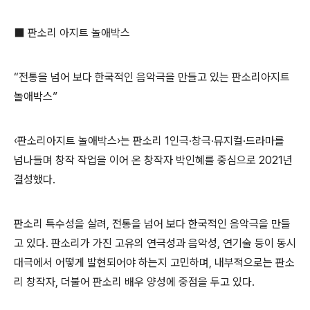
⬛
판소리 아지트 놀애박스
“
전통을 넘어 보다 한국적인 음악극을 만들고 있는 판소리아지트
놀애박스
”
‹
판소리아지트 놀애박스
›
는 판소리
1
인극
·
창극
·
뮤지컬
·
드라마를
넘나들며 창작 작업을 이어 온 창작자 박인혜를 중심으로
2021
년
결성했다
.
판소리 특수성을 살려
,
전통을 넘어 보다 한국적인 음악극을 만들
고 있다
.
판소리가 가진 고유의 연극성과 음악성
,
연기술 등이 동시
대극에서 어떻게 발현되어야 하는지 고민하며
,
내부적으로는 판소
리 창작자
,
더불어 판소리 배우 양성에 중점을 두고 있다
.