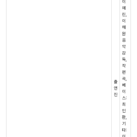
이
예
린
,
이
해
원
음
악
감
독
,
작
편
곡
,
출
베
연
이
진
스
:
최
인
환
,
기
타
:
이