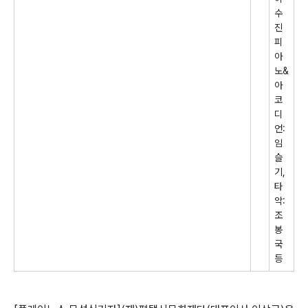
수
진
피
아
노
&
아
코
디
언
:
임
슬
기
,
타
악
:
조
봉
국
등