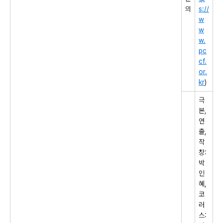
의
s://
w
w
w.
pc
cf.
or.
kr
)
극
본
,
연
출
,
작
창
:
박
인
혜
,
코
러
스
: