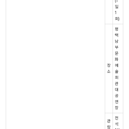
(1
일
1
회
)
평
택
남
부
문
화
장
예
소
술
회
관
대
공
연
장
전
관
석
람