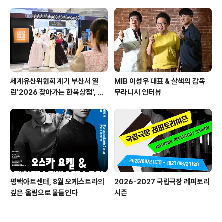
n American Painting'전 개최
세계유산위원회 계기 부산서 열
MIB 이성우 대표 & 살색의 감독
린'2026 찾아가는 한복상점', 역
무라니시 인터뷰
대 최고 판매 성과
평택아트센터, 8월 오케스트라의
2026-2027 국립극장 레퍼토리
깊은 울림으로 물들인다
시즌