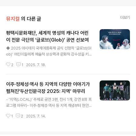
더보기
뮤지컬
의 다른 글
평택시문화재단, 세계적 명성의 캐나다 어린
이 전문 극단의 ‘글로브(Glob)’ 공연 선보여
글 내용
◆ 2025 아시테지 국제여름축제 공식 선정작 ‘글로브(Gl
ob)’ 어린이들에게 예술적 상상력과 문화적 감수성을 키워
줄 최고의 공연!◆ 마임, 서커스, 광대극, 무용, 스토리가 어
2
1
2025. 7. 18.
우러진 해외 어린이 전문 극단의 수준 높은 공연◆ 세계적
명성의 ‘레 푸투쿠르(Les Foutoukours)’극단의 고품질
비언어 다원 공연 평택에공 연 명 2025 해외 초청 어린이
이주·정체성·역사 등 지역의 다양한 이야기가
공연 '글로브(Glob)'일 시 2025. 8. 1.(금) 19:30 (60분)
장 소평택 남부문화예술회관 대공연장관 람 료전석 1만원
펼쳐진‘두산인문극장 2025: 지역’ 마무리
글 내용
관람연령 5세 이상 / 2021년 이전 출생자(2021년생 포
- ‘지역(LOCAL)’ 주제로 공연 3편, 전시 1개, 강연 8회 프
함)주 최(재)평택시문화재단주 관사단법인 국제아동청소
로그램 마무리- 이주·정체성·역사 등 지역 개념부터 현안들
년연극협회 한국본부(아시테지)예 매인터파크 1544-155
까지 다양한 주제로 담론 형성- 지난 4월 7일부터 4개월
5문 의031-8053-3511 (https:/..
1
2
2025. 7. 14.
간 총 8천여 명의 관객들이 함께 참여 [플레이뉴스 문성식
기자] 두산아트센터는 4월 7일부터 7월 12일까지 약 4개
월 간 진행한 통합 기획 프로그램 ‘두산인문극장 2025: 지
역’을 마무리했다. 올해는 ‘지역(LOCAL)’을 주제로 공연