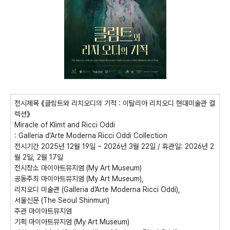
전시제목
《
클림트와 리치오디의 기적
:
이탈리아 리치오디 현대미술관 컬
렉션
》
Miracle of Klimt and Ricci Oddi
: Galleria d'Arte Moderna Ricci Oddi Collection
전시기간
2025
년
12
월
19
일
~ 2026
년
3
월
22
일
/
휴관일
: 2026
년
2
월
2
일
, 2
월
17
일
전시장소
마이아트뮤지엄
(My Art Museum)
공동주최
마이아트뮤지엄
(My Art Museum),
리치오디 미술관
(Galleria d’Arte Moderna Ricci Oddi),
서울신문
(The Seoul Shinmun)
주관
마이아트뮤지엄
기획
마이아트뮤지엄
(My Art Museum)