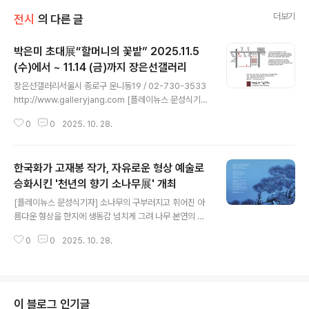
더보기
전시
의 다른 글
박은미 초대展“할머니의 꽃밭” 2025.11.5
(수)에서 ~ 11.14 (금)까지 장은선갤러리
글 내용
장은선갤러리서울시 종로구 운니동19 / 02-730-3533
http://www.galleryjang.com [플레이뉴스 문성식기
자] 60대 후반의 한국화 작가 박은미 선생은 주로 닭을 소
0
0
2025. 10. 28.
재로 장지에 채색화 작업을 하는데 강렬한 색조와 몽환적
인 분위기를 통해 자연의 모습을 닭과 함께 작품으로 그려
내는 작가이다. 작가는 자신의 색깔을 더해 자연의 모습부
한국화가 고재봉 작가, 자유로운 형상 예술로
터 사계절의 변화와 함께하는 닭을 그려낸다. 우리의 삶과
함께하는 닭의 상서로운 기운을 담아내며 미처 발견하지
승화시킨 '천년의 향기 소나무展' 개최
글 내용
못한 자연의 아름다움을 작품으로 전달하고자 한다. 작가
[플레이뉴스 문성식기자] 소나무의 구부러지고 휘어진 아
의 작품은 표현할 수 있는 한계성을 뛰어넘어 독창성을 추
름다운 형상을 한지에 생동감 넘치게 그려 나무 본연의 모
구한다. 일상에서 흔히 볼 수 있는 풍경을 다양한 구도와 색
습을 회화적 조형성으로 재해석시킨 작품으로 고재봉 작가
채, 형태로 그려내어 시각적인 자극을 주어 현장의 남다른
0
0
2025. 10. 28.
는 오는 2025년 10월 29일(수) ~ 11월 3일(월)까지 서울
생동감을 전달하고자 한다...
삼청각 취한당에서 '천년의 향기 소나무展' 타이틀로 개인
전을 진행한다. 우리 민족이 사랑하는 소나무는 사계절 변
하지 않는 모습으로 절개의 상징이 되어 전통 한국화의 주
요 소재가 되었다. 소나무를 단순히 그리는 대상이 아닌 상
이 블로그 인기글