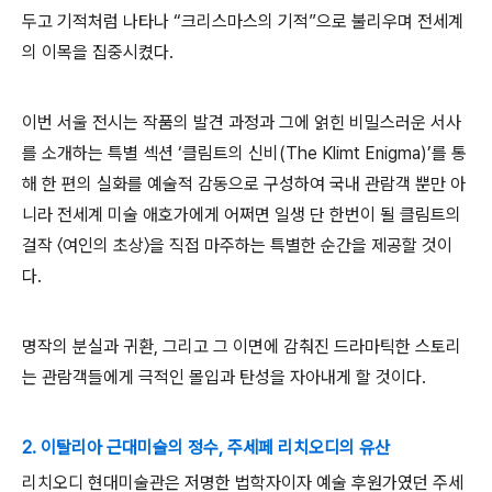
두고 기적처럼 나타나
“
크리스마스의 기적
”
으로 불리우며 전세계
의 이목을 집중시켰다
.
이번 서울 전시는 작품의 발견 과정과 그에 얽힌 비밀스러운 서사
를 소개하는 특별 섹션
‘
클림트의 신비
(The Klimt Enigma)’
를 통
해 한 편의 실화를 예술적 감동으로 구성하여 국내 관람객 뿐만 아
니라 전세계 미술 애호가에게 어쩌면 일생 단 한번이 될 클림트의
걸작 〈여인의 초상〉
을 직접 마주하는 특별한 순간을 제공할 것이
다
.
명작의 분실과 귀환
,
그리고 그 이면에 감춰진 드라마틱한 스토리
는 관람객들에게 극적인 몰입과 탄성을 자아내게 할 것이다
.
2. 이탈리아 근대미술의 정수, 주세페 리치오디의 유산
리치오디 현대미술관은 저명한 법학자이자 예술 후원가였던 주세