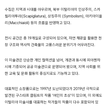
수집은 지역과 시대를 아우르며
,
북부 이탈리아의 인상주의
,
스카
필리아투라
(Scapigliatura),
상징주의
(Symbolism),
마키아이올
리
(Macchiaioli)
등의 흐름을 반영하고 있다
.
전시 공간은 총
19
개실로 구성되어 있으며
,
자연 채광을 활용한 천
장 구조와 역사적 건축물의 고풍스러운 분위기가 어우러진다
.
이 미술관은 단순한 개인 컬렉션을 넘어
,
개관과 동시에 피아첸차
시에 기증되어 공공 미술관으로 운영되어 왔으며
,
지역 사회를 위
한 교육 및 문화 활동의 중심지로도 기능하고 있다
.
대표적인 소장품으로는
1997
년 도난되었다가
2019
년 극적으로
발견된 구스타프 클림트의 작품
‘
여인의 초상
’
이 있으며
,
이 외에도
이탈리아 미술사를 대표하는 작가들의 작품이 다수 포함되어 있