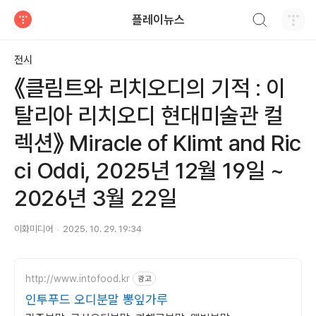
검색하기
플레이뉴스
티스토리
전시
《클림트와 리치오디의 기적 : 이
탈리아 리치오디 현대미술관 컬
렉션》 Miracle of Klimt and Ric
ci Oddi, 2025년 12월 19일 ~
2026년 3월 22일
이화미디어
2025. 10. 29. 19:34
http://www.intofood.kr
광고
인투푸드 오디분말 뽕잎가루