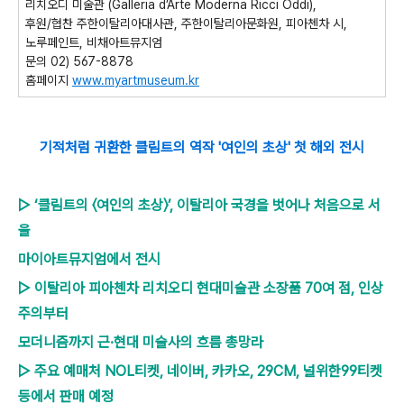
리치오디 미술관
(Galleria d’Arte Moderna Ricci Oddi),
후원
/
협찬
주한이탈리아대사관
,
주한이탈리아문화원
,
피아첸차 시
,
노루페인트
,
비채아트뮤지엄
문의
02) 567-8878
홈페이지
www.myartmuseum.kr
기적처럼 귀환한 클림트의 역작 '여인의 초상' 첫 해외 전시
▷ ‘클림트의 〈여인의 초상〉’, 이탈리아 국경을 벗어나 처음으로 서
울
마이아트뮤지엄에서 전시
▷ 이탈리아 피아첸차 리치오디 현대미술관 소장품 70여 점, 인상
주의부터
모더니즘까지 근·현대 미술사의 흐름 총망라
▷ 주요 예매처 NOL티켓, 네이버, 카카오, 29CM, 널위한99티켓
등에서 판매 예정