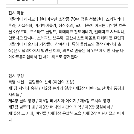
전시 작품
이탈리아 리치오디 현대미술관 소장품
70
여 점을 선보인다
.
스카필리아
투라
,
사실주의
,
마키아이올리
,
상징주의
,
모더니즘에 이르는 다양한 흐름
을 아우르며
,
구스타프 클림트
,
페데리코 잔도메네기
,
텔레마코 시뇨리니
,
안토니오 만치니
,
스테파노 브루찌
,
프란체스코 파올로 미케티 등 유럽과
이탈리아 미술사의 거장들이 참여한다
.
특히 클림트의 걸작
〈
여인의 초
상
〉
은 이탈리아에서 발견된 이후
,
외부로 반출된 적 없으며 이번 서울 마
이아트뮤지엄에서 전 세계 최초로 공개된다
.
전시 구성
특별 섹션
–
클림트의 신비
〈
여인의 초상
〉
제
1
장 자연의 숨결
/
제
2
장 농가의 일상
/
제
3
장 아펜니노 산맥의 풍경과
사람들
/
제
4
장 물의 풍경
/
제
5
장 베네치아 이야기
/
제
6
장 도시의 풍경
제
7
장 남쪽의 빛
/
제
8
장 머나먼 시간의 기억
/
제
9
장 정원에서
/
제
10
장 그 시대
,
여인들
/
제
11
장 은밀한 모습
/
제
12
장 어린시절과 어머
니