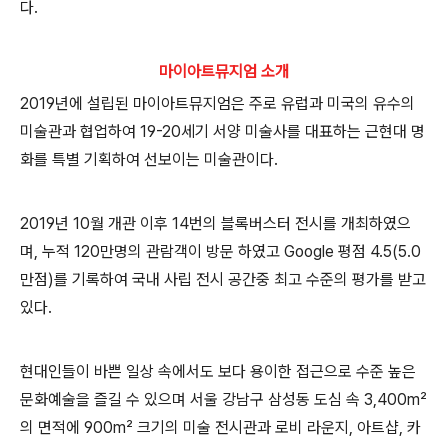
다
.
마이아트뮤지엄 소개
2019
년에 설립된 마이아트뮤지엄은 주로 유럽과 미국의 유수의
미술관과 협업하여
19-20
세기 서양 미술사를 대표하는 근현대 명
화를 특별 기획하여 선보이는 미술관이다
.
2019
년
10
월 개관 이후
14
번의 블록버스터 전시를 개최하였으
며
,
누적
120
만명의 관람객이 방문 하였고
Google
평점
4.5(5.0
만점
)
를 기록하여 국내 사립 전시 공간중 최고 수준의 평가를 받고
있다
.
현대인들이 바쁜 일상 속에서도 보다 용이한 접근으로 수준 높은
문화예술을 즐길 수 있으며 서울 강남구 삼성동 도심 속
3,400m²
의 면적에
900m²
크기의 미술 전시관과 로비 라운지
,
아트샵
,
카