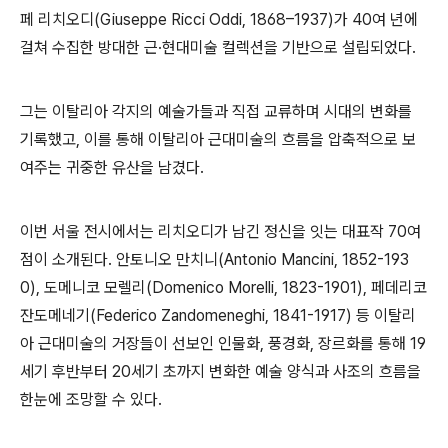
페 리치오디
(Giuseppe Ricci Oddi, 1868
–
1937)
가
40
여 년에
걸쳐 수집한 방대한 근
·
현대미술 컬렉션을 기반으로 설립되었다
.
그는 이탈리아 각지의 예술가들과 직접 교류하며 시대의 변화를
기록했고
,
이를 통해 이탈리아 근대미술의 흐름을 압축적으로 보
여주는 귀중한 유산을 남겼다
.
이번 서울 전시에서는 리치오디가 남긴 정신을 잇는 대표작
70
여
점이 소개된다
.
안토니오 만치니
(Antonio Mancini, 1852-193
0),
도메니코 모렐리
(Domenico Morelli, 1823-1901),
페데리코
잔도메네기
(Federico Zandomeneghi, 1841-1917)
등 이탈리
아 근대미술의 거장들이 선보인 인물화
,
풍경화
,
장르화를 통해
19
세기 후반부터
20
세기 초까지 변화한 예술 양식과 사조의 흐름을
한눈에 조망할 수 있다
.