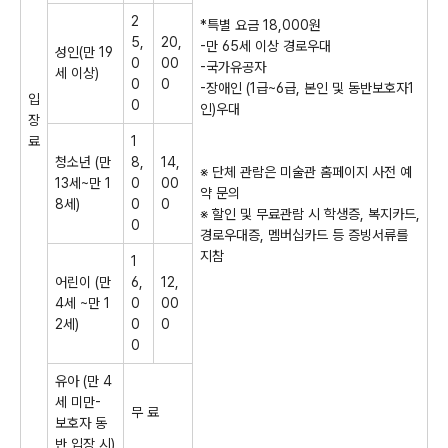
2
*
특별 요금
18,000
원
5,
20,
-
만
65
세 이상 경로우대
성인
(
만
19
0
00
-
국가유공자
세 이상
)
0
0
-
장애인
(1
급
~6
급
,
본인 및 동반보호자
1
입
0
인
)
우대
장
료
1
청소년
(
만
8,
14,
※
단체 관람은 미술관 홈페이지 사전 예
13
세
~
만
1
0
00
약 문의
8
세
)
0
0
※
할인 및 무료관람 시 학생증
,
복지카드
,
0
경로우대증
,
멤버십카드 등 증빙서류를
지참
1
어린이
(
만
6,
12,
4
세
~
만
1
0
00
2
세
)
0
0
0
유아
(
만
4
세 미만
-
무 료
보호자 동
반 입장 시
)