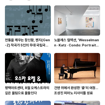
징적인 존재이자 경이로운 가치로 생각하여 살아 움직이게
만들었다. 작품 속 소나무는 단순한 풍경이 아니라 작가 자
신의 삶과 철학이 투영된 존재로 해석하여 소나무에 대한
애착이 느껴진다. 자유로운 형태와 먹의 농도를 통해 강렬
함을 표현하며, 교차되는 길고..
전통을 깨우는 참신함, 젠지(Gen
노블레스 컬렉션, 'Wesselman
-Z) 작곡가 5인의 무대 국립국악
n · Katz · Condo: Portraits i
관현악단 '2026 작곡가 프로젝
n American Painting'전 개최
트'
평택아트센터, 8월 오케스트라의
건반 위에서 완성한 ‘춤’의 여정…
깊은 울림으로 물들인다
조성진 피아노 리사이틀 성료