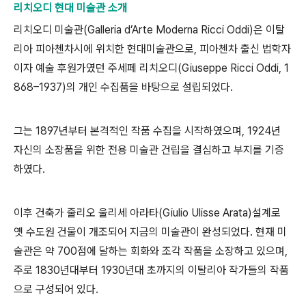
리치오디 현대 미술관 소개
리치오디 미술관
(Galleria d’Arte Moderna Ricci Oddi)
은 이탈
리아 피아첸차시에 위치한 현대미술관으로
,
피아첸차 출신 법학자
이자 예술 후원가였던 주세페 리치오디
(Giuseppe Ricci Oddi, 1
868
–
1937)
의 개인 수집품을 바탕으로 설립되었다
.
그는
1897
년부터 본격적인 작품 수집을 시작하였으며
, 1924
년
자신의 소장품을 위한 전용 미술관 건립을 결심하고 부지를 기증
하였다
.
이후 건축가 줄리오 울리세 아라타
(Giulio Ulisse Arata)
설계로
옛 수도원 건물이 개조되어 지금의 미술관이 완성되었다
.
현재 미
술관은 약
700
점에 달하는 회화와 조각 작품을 소장하고 있으며
,
주로
1830
년대부터
1930
년대 초까지의 이탈리아 작가들의 작품
으로 구성되어 있다
.