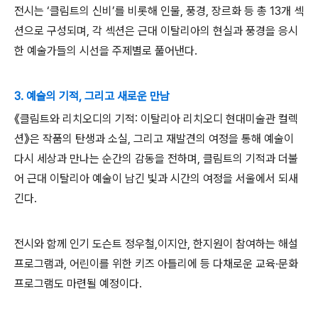
전시는
‘
클림트의 신비
’
를 비롯해 인물
,
풍경
,
장르화 등 총
13
개 섹
션으로 구성되며
,
각 섹션은 근대 이탈리아의 현실과 풍경을 응시
한 예술가들의 시선을 주제별로 풀어낸다
.
3. 예술의 기적, 그리고 새로운 만남
《
클림트와 리치오디의 기적
:
이탈리아 리치오디 현대미술관 컬렉
션
》
은 작품의 탄생과 소실
,
그리고 재발견의 여정을 통해 예술이
다시 세상과 만나는 순간의 감동을 전하며
,
클림트의 기적과 더불
어 근대 이탈리아 예술이 남긴 빛과 시간의 여정을 서울에서 되새
긴다
.
전시와 함께 인기 도슨트 정우철
,
이지안
,
한지원이 참여하는 해설
프로그램과
,
어린이를 위한 키즈 아틀리에 등 다채로운 교육
·
문화
프로그램도 마련될 예정이다
.