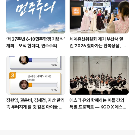
‘제37주년 6·10민주항쟁 기념식’
세계유산위원회 계기 부산서 열
개최… 오직 한마디, 민주주의
린'2026 찾아가는 한복상점', 역
대 최고 판매 성과
장원영, 권은비, 김세정, 자산 관리
에스더 유와 함께하는 이틀 간의
똑 부러지게 할 것 같은 아이돌 스
특별 프로젝트 — KCO X 에스더
타
유 성료