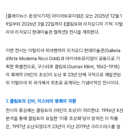
[플레이뉴스 문성식기자]
마이아트뮤지엄은 오는
2025
년
12
월
1
9
일부터
2026
년
3
월
22
일까지
《
클림트와 리치오디의 기적
:
이탈
리아 리치오디 현대미술관 컬렉션
》
전시을 개최한다
.
이번 전시는 이탈리아 피아첸차의 리치오디 현대미술관
(Galleria
d’Arte Moderna Ricci Oddi)
과 마이아트뮤지엄이 공동으로 기
획한 특별전으로
,
구스타프 클림트
(Gustav Klimt, 1862
–
1918)
의 화제작
〈
여인의 초상
〉
이 도난 후
23
년 만에 극적으로 재발견된
뒤 이탈리아 외 국가에서 최초로 공개되는 기념비적인 전시이다
.
1. 클림트의 신비, 미스터리 명화의 귀환
전시의 중심에는 클림트의
〈
여인의 초상
〉
이 자리한다
.
1996
년
X
선
분석을 통해 클림트의 유일한
‘
이중 초상화
’
임이 밝혀진 이 작품
은
,
1997
년 도난되었다가
23
년이 지난
2019
년 크리스마스를 앞