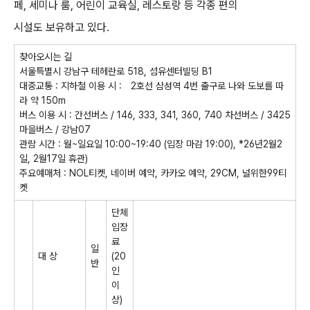
페
,
세미나 룸
,
어린이 교육실
,
레스토랑 등 각종 편의
시설도 보유하고 있다
.
찾아오시는 길
서울특별시 강남구 테헤란로
518,
섬유센터빌딩
B
1
대중교통
:
지하철 이용 시
:
2
호선 삼성역
4
번 출구로 나와 도보를 따
라 약
150m
버스 이용 시
:
간선버스
/ 146, 333, 341, 360, 740
차선버스
/ 3425
마을버스
/
강남
07
관람 시간
:
월
~
일요일
10:00~19:40 (
입장 마감
19:00), *26
년
2
월
2
일
, 2
월
17
일 휴관
)
주요예매처
:
NOL
티켓
,
네이버 예약
,
카카오 예약
, 29CM,
널위한
99
티
켓
단체
입장
료
일
대 상
(20
반
인
이
상
)