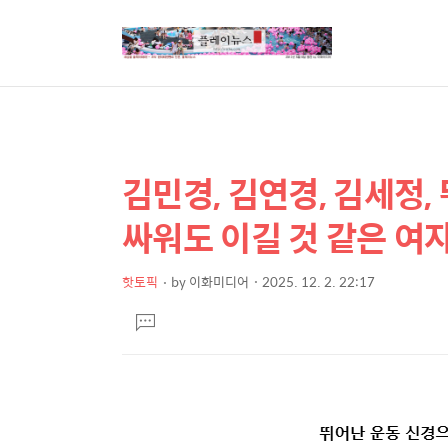
김민경, 김연경, 김세정
상
본
문
세
싸워도 이길 것 같은 여
제
컨
목
텐
핫토픽
by
이화미디어
2025. 12. 2. 22:17
본
츠
댓
문
글
달
기