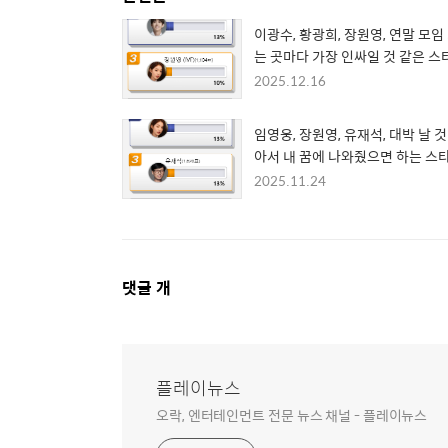
이광수, 황광희, 장원영, 연말 모임
는 곳마다 가장 인싸일 것 같은 스
2025.12.16
임영웅, 장원영, 유재석, 대박 날 것
아서 내 꿈에 나와줬으면 하는 스
2025.11.24
댓
댓글
개
글
영
역
플레이뉴스
오락, 엔터테인먼트 전문 뉴스 채널 - 플레이뉴스