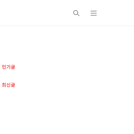
검
메
색
뉴
추
가
인기글
정
보
최신글