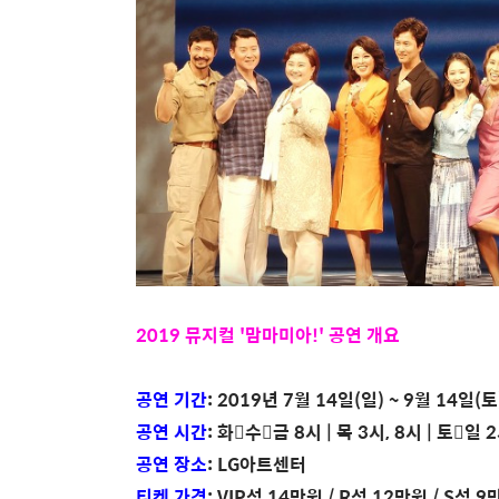
2019 뮤지컬 '맘마미아!' 공연 개요
공연 기간
: 2019년 7월 14일(일) ~ 9월 14일(토
공연 시간
: 화수금 8시 | 목 3시, 8시 | 토일
공연 장소
: LG아트센터
티켓 가격
: VIP석 14만원 / R석 12만원 / S석 9