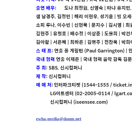
출연 배우
:
도나 최정원, 신영숙 | 타냐 홍지민,
샘 남경주, 김정민 | 해리 이현우, 성기윤 | 빌 오
소피 루나, 이수빈 | 신현묵 | 문지수 | 김시영 | 최
길현주 | 유철호 | 배수정 | 이상준 | 도율희 | 박건
김아람 | 서은혜 | 최하은 | 김명주 | 전찬욱 | 박희
스 태 프
: 연출 폴 게링턴 (Paul Garrington) 
국내 협력
연출 이재은 | 국내 협력 음악 감독 김문
주 최
: SBS, 신시컴퍼니
제 작
: 신시컴퍼니
예 매 처
:
인터파크티켓 (1544-1555 / ticket.in
LG아트센터 (02-2005-0114 / lgart.
신시컴퍼니 (iseensee.com)
ewha-media@daum.net