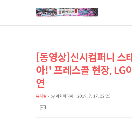
[동영상]신시컴퍼니 스태
상
본
문
세
아!' 프레스콜 현장, L
제
컨
목
연
텐
츠
뮤지컬
by
이화미디어
2019. 7. 17. 22:25
본
댓
문
글
달
기