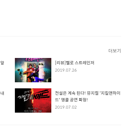
더보기
 앞
[리뷰]헬로 스트레인저
2019.07.26
 내
전설은 계속 된다! 뮤지컬 '지킬앤하이
드' 앵콜 공연 확정!
2019.07.02