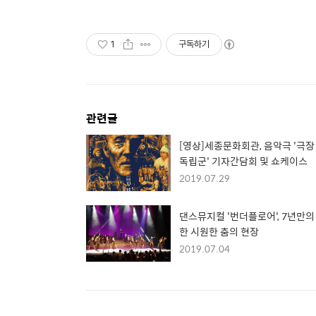
1
구독하기
관련글
[영상]세종문화회관, 음악극 '극장
독립군' 기자간담회 및 쇼케이스
2019.07.29
댄스뮤지컬 '번더플로어', 7년만의
한 시원한 춤의 현장
2019.07.04