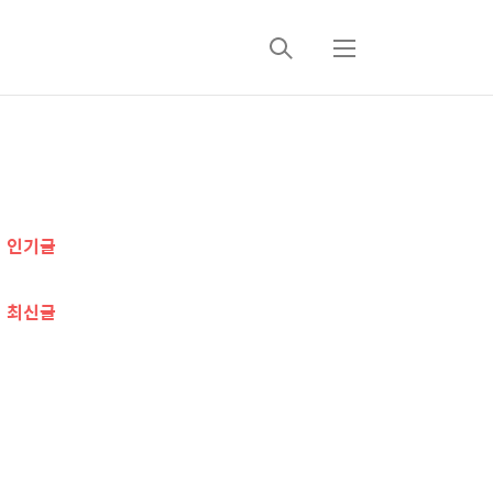
검
메
색
뉴
추
가
인기글
정
보
최신글