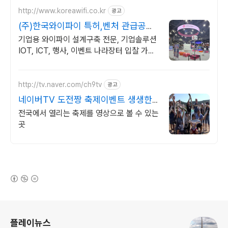
http://www.koreawifi.co.kr
광고
(주)한국와이파이 특허,벤처 관급공사,
건설공사 가능
기업용 와이파이 설계구축 전문, 기업솔루션
IOT, ICT, 행사, 이벤트 나라장터 입찰 가능
기업, 성공사업의 지름길 와이파이 프리존 구
축. 견적문의
http://tv.naver.com/ch9tv
광고
네이버TV 도전짱 축제이벤트 생생한
현장속으로 고고씽
전국에서 열리는 축제를 영상으로 볼 수 있는
곳
(새창열림)
로그 정보
플레이뉴스