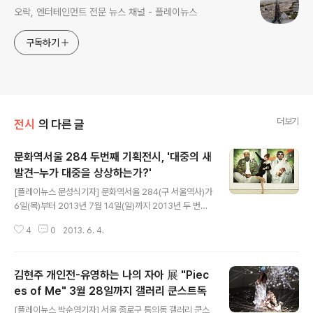
오락, 엔터테인먼트 전문 뉴스 채널 - 플레이뉴스
구독하기
더보기
전시
의 다른 글
문화역서울 284 두번째 기획전시, '대중의 새
발견–누가 대중을 상상하는가?'
글 내용
[플레이뉴스 문성식기자] 문화역서울 284(구 서울역사)가
6일(목)부터 2013년 7월 14일(일)까지 2013년 두 번째
기획프로그램 '대중의 새발견–누가 대중을 상상하는가?'전
4
0
2013. 6. 4.
(기획 김노암)을 연다. '대중의 새발견–누가 대중을 상상하
는가?'전은 문화역서울 284의 '새발견 시리즈' 두 번째 프
로그램으로서, 첫 번째 기획 프로그램인 '서브컬처 익스프
김현주 개인전-유영하는 나의 자아 展 "Piec
레스 2013 - 여가의 새발견'에 이은 것이다. 오늘날 우리
는 고도성장 과정에서 만들어진 다양한 계층과 지역문화가
es of Me" 3월 28일까지 갤러리 쿤스트독
글 내용
교차하며 만들어지는 '대중의 시대'에 살고 있다. 민족, 국
[플레이뉴스 박순영기자] 서울 종로구 통의동 갤러리 쿤스