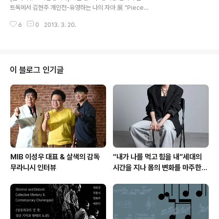
민, 대중, 시민 등 현대를 사는 사람들을 지칭하는 다양한
트독에서 김현주 개인전-유영하는 나의 자아 展 "Pieces
용어와 개념이 있지만 그 중 특히 '대중'이라는 개념은 보다
of Me"가 3월 16일부터 28일까지 전시중이다. 유영하는
많은 의미를 담고 있다. 근대 산업사회 이후 등장한 '대
6
0
2013. 3. 20.
나의 자아 展은 쿤스트 독 갤러리 전시작가 공모 당선 작가
중'이..
전이자 문화예술위원회 다원예술지원사업 공모 당선전으
로, 김현주 작가는 이번 전시를 통해 오늘의 전자세계 환경
에서 유행처럼 번지고 있는 스마트 커뮤니케이션과 네트워
크화 된 가상공간에서의 현대인의 삶과 정체성에 대한 이
이 블로그 인기글
야기를 풀어놓는다. 전시의 전반적인 형식은 전형적인 스
크린 인터랙션 기반의 미디어 아트에서 벗어나 물리적으로
조형화된 키네틱 조각과 로보틱 아트, 그리고 웨어러블 컴
퓨팅(Wearable Computing) 의상과 퍼포먼스가 만나
예술의 경계 허물기를 시도한다. ..
MIB 이성우 대표 & 살색의 감독
“내가 나를 먹고 힘을 내”세대의
무라니시 인터뷰
시간을 지나 몸의 변화를 마주한다
DAC Artist 본주 신작 '갱更'