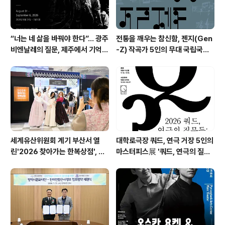
“너는 네 삶을 바꿔야 한다”… 광주
전통을 깨우는 참신함, 젠지(Gen
비엔날레의 질문, 제주에서 기억의
-Z) 작곡가 5인의 무대 국립국악
미학으로 다시 쓰이다. 제16회 광
관현악단 '2026 작곡가 프로젝
주비엔날레 몽골관 연계 프로그램
트'
《영원하고도 먼 것: 집단 기억과 현
대의 도전》
세계유산위원회 계기 부산서 열
대학로극장 쿼드, 연극 거장 5인의
린'2026 찾아가는 한복상점', 역
마스터피스展 '쿼드, 연극의 질문
대 최고 판매 성과
들 : 진화하는 텍스트' 패키지 티켓
오픈