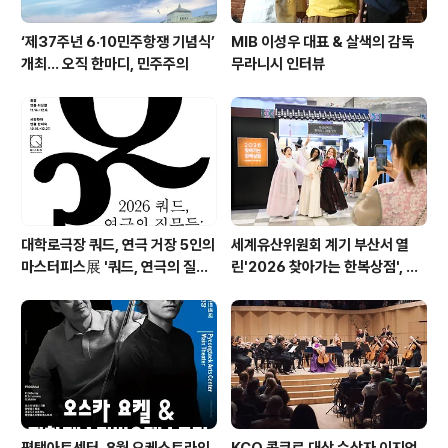
‘제37주년 6·10민주항쟁 기념식’
MIB 이성우 대표 & 살색의 감독
개최… 오직 한마디, 민주주의
무라니시 인터뷰
대학로극장 쿼드, 연극 거장 5인의
세계유산위원회 계기 부산서 열
마스터피스展 '쿼드, 연극의 질문
린'2026 찾아가는 한복상점', 역
들 : 진화하는 텍스트' 패키지 티켓
대 최고 판매 성과
오픈