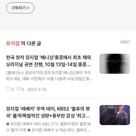
구독하기
더보기
뮤지컬
의 다른 글
한국 창작 뮤지컬 '배니싱'홍콩에서 최초 해외
오리지널 공연 진행, 10월 13일-14일 홍콩시
글 내용
청 시어터
[플레이뉴스 문성식기자] 창작 뮤지컬 '배니싱'(제작: 주식
회사 네오, 대표: 이헌재)이 10월 13일과 14일 양일간 홍
콩에서 최초로 해외 오리지널 공연을 진행한다. 주홍콩대
0
0
2023. 9. 15.
한민국총영사관(총영사 유형철)과 주홍콩한국문화원(원장
이영호)이 주최하는 제13회 한국10월문화제(Festive Ko
rea 2023)의 주요 프로그램으로 초청받은 뮤지컬 '배니
뮤지컬 ‘레베카’ 주역 테이, KBS2 ‘불후의 명
싱'은, 홍콩정부 여가문화서비스부(LCSD)의 후원으로 홍
콩의 주요 공연장인 홍콩시청 씨어터에서 공연되며, 홍콩
곡’ 출격!폭발적인 성량+풍부한 감성 ‘최고의
글 내용
정부 문화체육관광국(CSTB)이 올해 첫 런칭한 아시아플
무대’ 예고
■ 뮤지컬 ‘레베카’ 테이, KBS 2TV ‘불후의 명곡’ 출연 예
러스페스티벌(Asia+ Festival)의 주요 프로그램으로도
고 ‘활약 기대’ ■ 뮤지컬 ‘레베카’ 뉴 막심 테이, ‘불후의 명
포함되었다. 이번 초청 공연은 라이선스가 아닌 오리지널