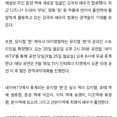
매설방 주인 춘섬 역에 새로운 얼굴인 김국희 배우가 합류했다. 최
근 디즈니+ 드라마
‘
무빙
’
, 영화
‘
잠
’
등 작품에 연이어 출연하며 활
발하게 활동하고 있는 김국희 배우의 합류는 관객들의 기대를 모
은다.
또한, 뮤지컬
’
판
’
제작사 아이엠컬처는 뮤지컬
‘
판
’
의 온라인 스트
리밍을 확정했다. 오는 25일 월요일 오후 2시 30분 공연을
‘
네이
버TV
’
를 통해 공연 당일(9월 25일 월요일) 오후 8시에 무료 중계
한다. 해당 공연은 9월 18일 11시 인터파크 티켓에서 오픈 되며 공
연 이 후 짧은 관객과의대화를 진행한다.
네이버TV에서 중계되는 뮤지컬
‘
판
’
은 달수 역의 김지철, 호태 역
에 원종환, 춘섬 역에 박은미, 이덕 역에 송영미, 이조역에 류경
환, 분이역에 임소라 그리고 산받이역에 최영석 배우가 출연한다.