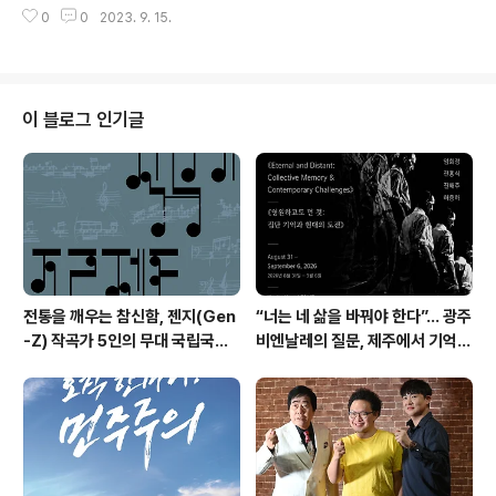
곡’으로 완벽한 무대 펼친다! [플레이뉴스 문성식기자] 뮤
공연으로 진행되는 '배니싱'의 최초 해외 전막 공연이라는
0
0
2023. 9. 15.
지컬 ‘레베카’의 뉴 막심으로 활약 중인 가수 겸 뮤지컬배우
점에서 의미가 깊으며..
테이가 KBS 2TV ‘불후의 명곡’에 출격한다. 뮤지컬 ‘레베
카’에 출연 중인 테이가 오는 16일 오후 6시 10분 방송되
는 KBS 2TV ‘불후의 명곡’에 출연해 완벽한 무대를 펼친
다. 현재 테이는 10주년 기념 공연으로 돌아온 뮤지컬 ‘레
이 블로그 인기글
베카’에서 영국 최상류 층 신사이자 부인 레베카의 의문스
러운 죽음 이후 심각한 트라우마에 시달리고 있는 ‘막심 드
윈터’ 역을 맡아 열연 중이다. ‘뉴 막심’으로 새로 합류해 특
유의 부드러우면서 힘 있는 목소리로 자신만..
전통을 깨우는 참신함, 젠지(Gen
“너는 네 삶을 바꿔야 한다”… 광주
-Z) 작곡가 5인의 무대 국립국악
비엔날레의 질문, 제주에서 기억의
관현악단 '2026 작곡가 프로젝
미학으로 다시 쓰이다. 제16회 광
트'
주비엔날레 몽골관 연계 프로그램
《영원하고도 먼 것: 집단 기억과 현
대의 도전》