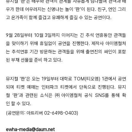
뮤지컬
‘
판
’
은 배우와 관객의 관계를 자유롭게 넘나들며 관객과 배
우가 한데 어우러지는 신명나는 놀이
‘
판
’
이 된다. 친구, 연인 그리
고 온가족이 함께 즐겁고 유쾌하게 즐길 수 있는 공연이다.
9월 28일부터 10월 3일까지 이어지는 긴 추석 연휴동안 관객들
을 맞이하기 위해 휴일없이 공연을 진행한다. 제작사 아이엠컬처
는 추석연휴 기간 방문하는 관객들을 위해 출연진의 싸인이 포함
된 부채 선물을 준비 하고 있다.
뮤지컬
‘
판
’
은
오는 1
9
일부터
대학로 TOM(티오엠) 1관에서
공연
되며
티켓 예매는
인터파크 티켓에서 단독으로
진행된다.
뮤지
컬
‘
판
’
과 관련된 소식은
㈜
아이엠컬처 공식 SNS를 통해 확
인 할 수 있다.
(공연문의: 아트리버 02-6498-0403)
ewha-media@daum.net