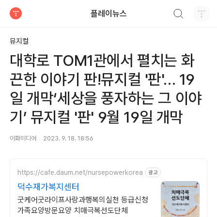
검색하기
플레이뉴스
티스토리
뮤지컬
대학로 TOM1관에서 펼치는 화
끈한 이야기 판!뮤지컬 '판'… 19
일 개막‘세상을 풍자하는 그 이야
기’ 뮤지컬 '판' 9월 19일 개막
이화미디어
2023. 9. 18. 18:56
https://cafe.daum.net/nursepowerkorea
광고
덕수재가복지센터
굿케어굿라이프사랑과행복의실천 등급신청
가족요양방문요양 치매극복선도단체