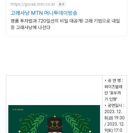
https://gorae.mtn.co.kr
광고
고래사냥 MTN 머니투데이방송
명품 투자법과 720일선의 비밀 대공개! 고래 기법으로 내일
장 고래사냥에 나선다
‣
공 연 명
:
와이즈발레
단 '호두까
기 인형'
‣
공연일시
:
2023. 12.
8(
금
) 19:30
/ 2023. 12.
9(
토
) 17:0