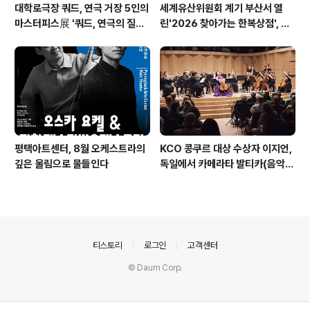
대학로극장 쿼드, 연극 거장 5인의
세계유산위원회 계기 부산서 열
마스터피스展 '쿼드, 연극의 질문
린'2026 찾아가는 한복상점', 역
들 : 진화하는 텍스트' 패키지 티켓
대 최고 판매 성과
오픈
평택아트센터, 8월 오케스트라의
KCO 콩쿠르 대상 수상자 이지언,
깊은 울림으로 물들인다
독일에서 카메라타 발티카(음악감
독 기돈 크레머)와 데뷔 무대 성료
의안내
티스토리
로그인
고객센터
© Daum Corp.