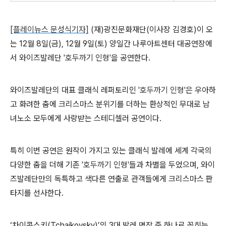
[플레이뉴스 문성식기자]
(
재
)
광진문화재단
(
이사장 김경호
)
이 오
는
12
월
8
일
(
금
), 12
월
9
일
(
토
)
양일간 나루아트센터 대공연장에
서 와이즈발레단
'호두까기 인형'
을 공연한다
.
와이즈발레단의 대표 클래식 레퍼토리인
'호두까기 인형'
은 우아하
고 화려한 춤에 크리스마스 분위기를 더하는 환상적인 무대로 남
녀노소 모두에게 사랑받는 스테디셀러 공연이다
.
특히 이번 공연은 원작이 가지고 있는 클래식 발레에 세계 각국의
다양한 춤을 더해 기존
'호두까기 인형'
들과 차별을 두었으며
,
와이
즈발레단만의 독특하고 색다른 연출로 관객들에게 크리스마스 판
타지를 선사한다
.
‘
차이콥스키
(Tchaikovsky)’
의
3
대 발레 명작 중 하나로 꼽히는