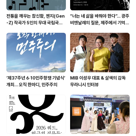
전통을 깨우는 참신함, 젠지(Gen
“너는 네 삶을 바꿔야 한다”… 광주
-Z) 작곡가 5인의 무대 국립국악
비엔날레의 질문, 제주에서 기억의
관현악단 '2026 작곡가 프로젝
미학으로 다시 쓰이다. 제16회 광
트'
주비엔날레 몽골관 연계 프로그램
《영원하고도 먼 것: 집단 기억과 현
대의 도전》
‘제37주년 6·10민주항쟁 기념식’
MIB 이성우 대표 & 살색의 감독
개최… 오직 한마디, 민주주의
무라니시 인터뷰