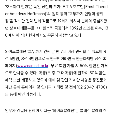
'호두까기 인형'
은 독일 낭만파 작가
‘E.T.A
호프만
(Ernst Theod
or Amadeus Hoffmann)’
의 원작 동화
‘
호두까기 인형과 생쥐
왕
’
을 각색한 전막 발레 작품으로
19
세기 러시아 발레의 중심지였
던 상트페테르부르크 마린스키 극장에서
1892
년 초연된 이후
, 13
0
여 년이 지난 현재까지도 꾸준히 사랑받고 있다
.
와이즈발레단
'호두까기 인형'
은 만
7
세 이상 관람할 수 있으며
R
석
6
만원
, S
석
4
만원으로 광진구민이라면 광진문화재단 공식 홈
페이지
(
www.naruart.or.kr
)
무료 회원 가입 시
50%
할인된 가격
으로 만나볼 수 있다
.
학생
(
초
·
중
·
고
·
대학생
)
에 한하여
50%
할인
혜택 또한 제공하고 있으며 예매 및 관련 자세한 사항은 광진문화
재단 공식 홈페이지 및 인터파크 티켓 및 전화
(02-2049-4700)
를 통해 확인 가능하다
.
안무가 김길용 단장이 이끄는
‘
와이즈발레단
’
은 클래식 발레와 창