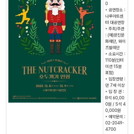
0
‣
공연장소
:
나루아트센
터 대공연장
‣
주최
/
주관
:
(
재
)
광진문
화재단
,
와이
즈발레단
‣
소요시간
:
110
분
(
인터
미션
15
분
포함
)
‣
입장연령
:
만
7
세 이상
‣
입 장 권
:
R
석
60,00
0
원
/ S
석
4
0,000
원
‣
예약문의
:
02-2049-
4700