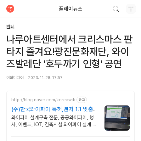
검색하기
플레이뉴스
티스토리
발레
나루아트센터에서 크리스마스 판
타지 즐겨요!광진문화재단, 와이
즈발레단 '호두까기 인형' 공연
이화미디어
2023. 11. 28. 17:57
http://blog.naver.com/koreawifi
광고
(주)한국와이파이 특허,벤처 1:1 맞춤
상담 및 견적
와이파이 설계구축 전문, 공공와이파이, 행
사, 이벤트, IOT, 건축시설 와이파이 설계 구
축 프로모션 전문회사, 팝업스토어 등 다수
레퍼런스 보유