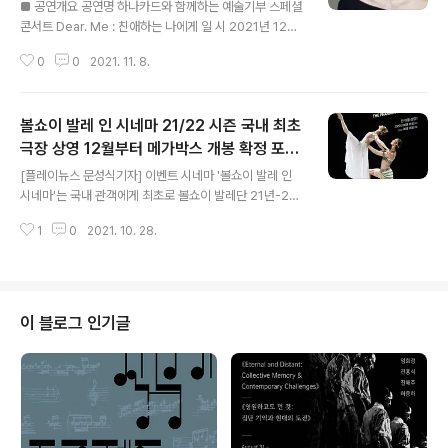
친 ‘나’에게 주는 선물 같은 이야기
■ 공연개요 공연명 하나카드와 함께하는 예술기부 스페셜
콘서트 Dear. Me : 친애하는 나에게 일 시 2021년 12월
5일(일) (총 1회) 오후 2시 소요시간 70분 (휴식 없음) 장
0
0
2021. 11. 8.
소 예술의전당 IBK챔버홀 입 장 권 R석 5만원 S석 3만원
(8세 이상 입장가) 주요스태프 예술감독 김주원 안무감독
김성훈 음악감독 박윤우 의 상 정윤민 출 연 발레리나 김주
볼쇼이 발레 인 시네마 21/22 시즌 국내 최초
원 발레리노 김현웅 발레리노 정영재 배 우 조 인 기타리스
트 박윤우 피아니스트 한상일 작품소개 및 기획의도 우리
극장 상영 12월부터 메가박스 개봉 확정 포스
글 내용
의 꿈과 인생, 사랑에 대해 이야기하는 작품으로, 시간의 흐
터 6종 대공개!
[플레이뉴스 문성식기자] 이벤트 시네마 '볼쇼이 발레 인
름에 따라 나타나는 우리의 삶과 걸어가는 인생의 성장을
시네마'는 국내 관객에게 최초로 볼쇼이 발레단 21년-22
음악, 춤, 나레이션, 조명의 변화로 표현하고 있다. 를 통해
년시즌의 가장 상징적인 5개작품을 아름다운 영상과 풍성
더 이상 꿈꾸지 않게 된 누군가가 다시 꿈을 꾸고, 삶의..
1
0
2021. 10. 28.
한 음향으로 영화관 스크린에서 경험할 수 있는 기회를 제
공할 예정이다. [원제: BOLSHOI BALLET IN CINEMA
┃수입/배급: (주)위즈온센] 공연 예술에도휩쓴 디지털화
바람 세계 최고 해외 발레 공연도 가까운 영화관에서 즐긴
다! '볼쇼이 발레 인 시네마'21/22 시즌 국내 최초 상륙 12
이 블로그 인기글
월부터 순차 개봉 소식 알리며 포스터 6종 전격 공개! 245
년 역사의 러시아 발레단 공연을 디지털 시네마로 보면 어
떤 느낌 일까. 러시아 ‘볼쇼이극장’(Bolshoi Theatre)에
서 제작하고 프랑스 ‘파테라이브’(Pathé Live)가 ..