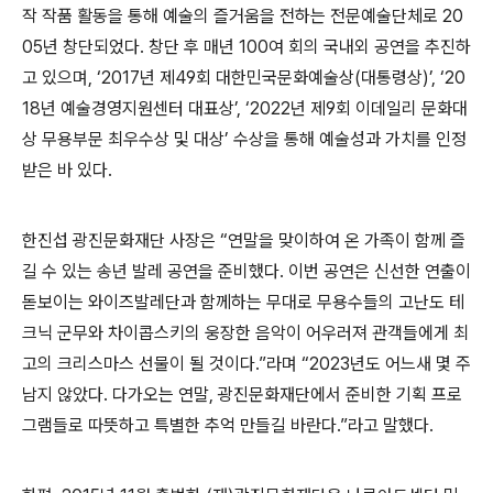
작 작품 활동을 통해 예술의 즐거움을 전하는 전문예술단체로
20
05
년 창단되었다
.
창단 후 매년
100
여 회의 국내외 공연을 추진하
고 있으며
,
‘2017
년 제
49
회 대한민국문화예술상
(
대통령상
)’, ‘20
18
년 예술경영지원센터 대표상
’, ‘2022
년 제
9
회 이데일리 문화대
상 무용부문 최우수상 및 대상
’
수상을 통해 예술성과 가치를 인정
받은 바 있다
.
한진섭 광진문화재단 사장은
“
연말을 맞이하여 온 가족이 함께 즐
길 수 있는 송년 발레 공연을 준비했다
.
이번 공연은 신선한 연출이
돋보이는 와이즈발레단과 함께하는 무대로 무용수들의 고난도 테
크닉 군무와 차이콥스키의 웅장한 음악이 어우러져 관객들에게 최
고의 크리스마스 선물이 될 것이다
.”
라며
“2023
년도 어느새 몇 주
남지 않았다
.
다가오는 연말
,
광진문화재단에서 준비한 기획 프로
그램들로 따뜻하고 특별한 추억 만들길 바란다
.”
라고 말했다
.