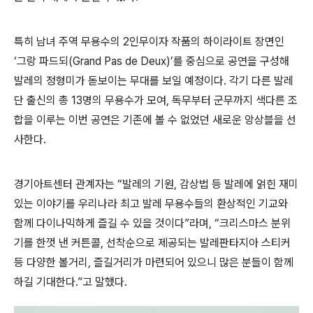
특히 남녀 주역 무용수의
2
인무이자 작품의 하이라이트 장면인
‘
그랑 파드되
(Grand Pas de Deux)’
를 중심으로 공연을 구성해
발레의 정형미가 돋보이는 무대를 보일 예정이다
.
각기 다른 발레
단 출신의 총
13
명의 무용수가 모여
,
독무부터 군무까지 색다른 조
합을 이루는 이번 공연은 기존에 볼 수 없었던 새로운 앙상블을 선
사한다
.
경기아트센터 관계자는
“
발레의 기원
,
감상법 등 발레에 얽힌 재미
있는 이야기를 우리나라 최고 발레 무용수들의 환상적인 기교와
함께 다이나믹하게 즐길 수 있을 것이다
”
라며
, “
크리스마스 분위
기를 한껏 낸 커튼콜
,
선착순으로 제공되는 발레판타지아 스티커
등 다양한 볼거리
,
즐길거리가 마련되어 있으니 많은 분들이 함께
하길 기대한다
.”
고 말했다
.