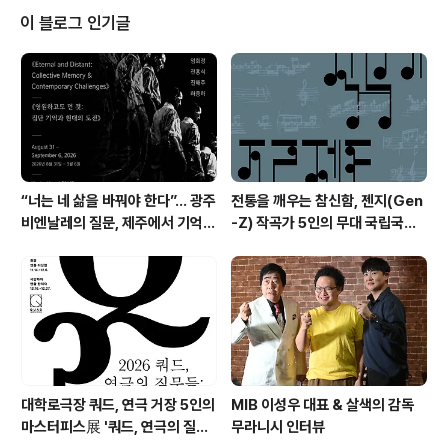
트 박윤우 피아니스트 한상일 작품소개 및 기획의도 우리
이 블로그 인기글
의 꿈과 인생, 사랑에 대해 이야기하는 작품으로, 시간의 흐
름에 따라 나타나는 우리의 삶과 걸어가는 인생의 성장을
음악, 춤, 나레이션, 조명의 변화로 표현하고 있다. 를 통해
더 이상 꿈꾸지 않게 된 누군가가 다시 꿈을 꾸고, 삶의..
“너는 네 삶을 바꿔야 한다”… 광주
전통을 깨우는 참신함, 젠지(Gen
비엔날레의 질문, 제주에서 기억의
-Z) 작곡가 5인의 무대 국립국악
미학으로 다시 쓰이다. 제16회 광
관현악단 '2026 작곡가 프로젝
주비엔날레 몽골관 연계 프로그램
트'
《영원하고도 먼 것: 집단 기억과 현
대의 도전》
대학로극장 쿼드, 연극 거장 5인의
MIB 이성우 대표 & 살색의 감독
마스터피스展 '쿼드, 연극의 질문
무라니시 인터뷰