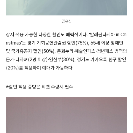
김유진
상시 적용 가능한 다양한 할인도 매력적이다
. '발레판타지아 in Ch
ristmas'
는 경기 기회공연관람권 할인
(75%), 65
세 이상
·
장애인
및 국가유공자 할인
(50%),
문화누리
·
예술인패스
·
청년패스
·
병역명
문가
·
다자녀
(2
명 이상
)·
임산부
(30%),
경기도 카카오톡 친구 할인
(20%)
를 적용하여 예매가 가능하다
.
※
할인 적용 증빙은 티켓 수령시 필수