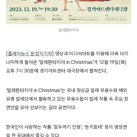
발레판타지아
[플레이뉴스 문성식기자]
영상과 미디어아트를 이용해 더욱 다이
나믹하게 돌아온 '발레판타지아 in Christmas'
가
12
월
19
일
(
화
)
오후
7
시
30
분에 경기아트센터 대극장에서 펼쳐진다
.
'발레판타지아 in Christmas'는 국내 정상급 발레 무용수와 해외
유명 발레단에서 활동하고 있는 무용수들이 발레 작품 속 주요 장
면만을 모아 선보이는 갈라 공연이다
.
한국인이 사랑하는 작품
‘
호두까기 인형
’, ‘
돈키호테
’
등의 명장면
을 한 무대에서 즐길 수 있다
.