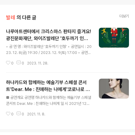
더보기
발레
의 다른 글
나루아트센터에서 크리스마스 판타지 즐겨요!
광진문화재단, 와이즈발레단 '호두까기 인형'
글 내용
공연
‣ 공 연 명 : 와이즈발레단 '호두까기 인형' ‣ 공연일시 : 20
23. 12. 8(금) 19:30 / 2023. 12. 9(토) 17:00 ‣ 공연장
소 : 나루아트센터 대공연장 ‣ 주최/주관 : (재)광진문화재
0
0
2023. 11. 28.
단, 와이즈발레단 ‣ 소요시간 : 110분(인터미션 15분 포
함) ‣ 입장연령 : 만 7세 이상 ‣ 입 장 권 : R석 60,000원 /
S석 40,000원 ‣ 예약문의 : 02-2049-4700 [플레이
하나카드와 함께하는 예술기부 스페셜 콘서
뉴스 문성식기자] (재)광진문화재단(이사장 김경호)이 오
는 12월 8일(금), 12월 9일(토) 양일간 나루아트센터 대공
트'Dear. Me : 친애하는 나에게'코로나로 지
글 내용
연장에서 와이즈발레단 '호두까기 인형'을 공연한다. 와이
친 ‘나’에게 주는 선물 같은 이야기
■ 공연개요 공연명 하나카드와 함께하는 예술기부 스페셜
즈발레단의 대표 클래식 레퍼토리인 '호두까기 인형'은 우
콘서트 Dear. Me : 친애하는 나에게 일 시 2021년 12월
아하고 화려한 춤에 크리스마스 분위기를 더하는 환상적인
5일(일) (총 1회) 오후 2시 소요시간 70분 (휴식 없음) 장
무대로 남..
0
0
2021. 11. 8.
소 예술의전당 IBK챔버홀 입 장 권 R석 5만원 S석 3만원
(8세 이상 입장가) 주요스태프 예술감독 김주원 안무감독
김성훈 음악감독 박윤우 의 상 정윤민 출 연 발레리나 김주
원 발레리노 김현웅 발레리노 정영재 배 우 조 인 기타리스