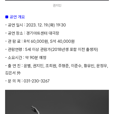
권지민
■
공연 개요
-
공연 일시
: 2023. 12. 19.(
화
) 19:30
-
공연 장소
:
경기아트센터 대극장
-
관 람 료
: R
석
60,000
원
, S
석
40,000
원
-
관람연령
: 5
세 이상 관람가
(2018
년생 포함 이전 출생자
)
-
소요시간
:
약
90
분 예정
-
출 연 진
:
윤별
,
권지민
,
조희원
,
주형준
,
이준수
,
황유빈
,
문정우
,
김은서
外
-
문 의 처
: 031-230-3267