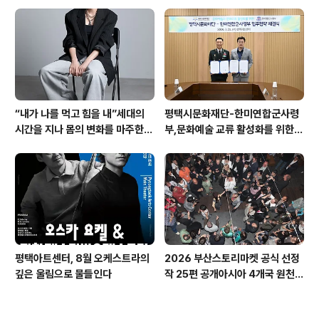
들 : 진화하는 텍스트' 패키지 티켓
오픈
“내가 나를 먹고 힘을 내”세대의
평택시문화재단-한미연합군사령
시간을 지나 몸의 변화를 마주한다
부,문화예술 교류 활성화를 위한
DAC Artist 본주 신작 '갱更'
업무협약 체결
평택아트센터, 8월 오케스트라의
2026 부산스토리마켓 공식 선정
깊은 울림으로 물들인다
작 25편 공개아시아 4개국 원천 I
P 한자리에