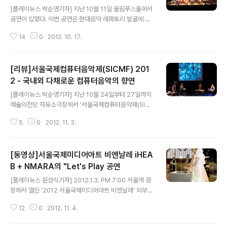
글 내용
[플레이뉴스 박순영기자] 지난 10월 11일 올림푸스홀에서
공연이 있었다. 이번 공연은 현대음악 레파토리 발굴에 앞
장서는 TIMF앙상블(예술감독 최우정)과 전자음악 공연의
14
0
2012. 10. 17.
선두주자인 한양대학교 전자음악연구소 CREAMA(Cent
er for Research of Electro-Acoustic Music & Au
dio, 소장 임종우) 주최로, '새로운 감각을 흔들어 놓을 진
[리뷰]서울국제컴퓨터음악제(SICMF) 201
동'이라는 공연의 부제처럼 국내외 작곡가들의 전자음악곡
들을 품격 있는 연주와 영상으로 듣고 볼 수 있는 값진 공연
2 - 국내외 다채로운 컴퓨터음악의 향연
글 내용
이었다. 첫 번째 작품은 Magnus Lindberg의 (1997)였
[플레이뉴스 박순영기자] 지난 10월 24일부터 27일까지
다. 물결치는 듯한 전자음향과 비브라토, 마림바, 피아노와
예술의전당 자유소극장에서 '서울국제컴퓨터음악제(SIC
신디사이저의 뒤따름이 행성을 나타내는 듯한 영상과 어울
MF : Seoul International Computer Music Festiva
리고 있었다. 클라이막스 부분의 무정형의 검고 ..
5
0
2012. 11. 3.
l) 2012'가 열렸다. 올해로 19회째인 '서울국제컴퓨터음악
제'는 한국전자음악협회(KEAMS : Korean Electro-Ac
oustic Music Society, 회장 임영미) 주최로 아시아 최
[동영상]서울국제미디어아트 비엔날레 iHEA
초로 시작된 세계적인 컴퓨터음악제로, 국내외의 다양한
컴퓨터음악 공모작과 초청작들을 한자리에서 감상할 수 있
B + NMARA의 "Let's Play 공연
글 내용
는 값진 무대로 자리매김 하여왔다. 올해는 4일 공연동안
[플레이뉴스 문성식기자] 2012.1.3. PM 7:00 서울역 광
29명의 국내외 작곡가의 작품이 연주되었고, 마지막 날은
장에서 열린 '2012 서울국제미디어아트 비엔날레' 외부전
특히 독일의 현대음악 앙상블 E-mex가 초청되어 유수한
시상영 폐막공연 iHEAB + NMARA의 "Let's Play" 공
유럽의 작품과 한국 작곡가들의 작품이 ..
12
0
2012. 11. 4.
연 동영상. 센서밴드의 인터랙티브 라이브 전자음향과 서
울스퀘어의 미디어파사드 영상, 무용퍼포먼스, 널뛰기와