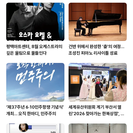
트'
평택아트센터, 8월 오케스트라의
건반 위에서 완성한 ‘춤’의 여정…
깊은 울림으로 물들인다
조성진 피아노 리사이틀 성료
‘제37주년 6·10민주항쟁 기념식’
세계유산위원회 계기 부산서 열
개최… 오직 한마디, 민주주의
린'2026 찾아가는 한복상점', 역
대 최고 판매 성과