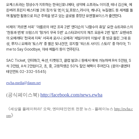
오케스트라는 정성수가 지휘하는 한국신포니에타, 성악에 소프라노 이미경, 테너 김신욱, 에
든버러 프린지 페스티벌 2회 참가 및 영,미,일,프랑스,러시아, 캐나다, 뉴질랜드 등 세계를 돌
며 활발한 활동으로 최근 주목을 받고 있는 글로벌 중창단 유엔젤보이스가 출연한다.
비제의 '카르멘 서곡' '아를르의 여인 조곡 2번' 앤더슨의 '나팔수의 휴일' 요한 슈트라우스의
'천둥과 번개' 브람스의 '헝가리 무곡 5번' 쇼스타코비치의 재즈 모음곡 2번 '왈츠' 오펜바흐
의 오페레타 '천국과 지옥' 서곡과 로시니 오페라 '세빌리아의 이발사' 중 방금 들린 그대 음
성, 푸치니 오페라 '토스카' 중 별은 빛나건만, 뮤지컬 '웨스트 사이드 스토리' 중 마리아, Ti
me to Say Goodbye, 아바 메들리 등이 연주된다.
SAC Ticket, 인터파크, 옥션, 티켓링크, 클럽 발코니 등에서 예매 가능하며 R석 5만원, S
석 3만원, A석 2만원이고, 초, 중, 고등학생은 50% 할인 혜택이 주어진다. (문의=훈엔터
테인먼트 02-332-5545)
ewha-media@daum.net
(공식페이스북)
http://facebook.com/news.ewha
《
세상을 플레이하라! 오락, 엔터테인먼트 전문 뉴스 - 플레이뉴스
http://ewha.c
》
om