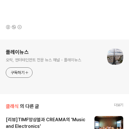
(새창열림)
로그 정보
플레이뉴스
오락, 엔터테인먼트 전문 뉴스 채널 - 플레이뉴스
구독하기
더보기
클래식
의 다른 글
[리뷰]TIMF앙상블과 CREAMA의 'Music
and Electronics'