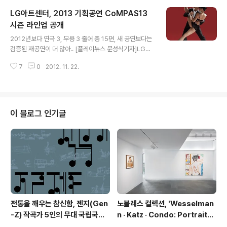
방아, 쥐불놀이, 강강술래의 관객참여가 흥미로웠던 공연
LG아트센터, 2013 기획공연 CoMPAS13
이었다. ewha-media@daum.net (공식 페이스북) fac
ebook.com/news.ewha 《세상을 플레이하라! 오락, 엔
시즌 라인업 공개
글 내용
터테인먼트 전문 뉴스 - 플레이뉴스 http://ewha.com》
2012년보다 연극 3, 무용 3 줄어 총 15편, 새 공연보다는
검증된 재공연이 더 많아.. [플레이뉴스 문성식기자]LG아
트센터(대표 윤여순)가 2013 기획공연(CoMPAS13) 시
7
0
2012. 11. 22.
즌 라인업을 공개했다. 내년 4월 10일부터 시작될 LG아트
센터의 2013 시즌 기획공연(CoMPAS13)의 첫 시작은
안톤 체홉의 4대 장막극 중 하나인 다. 러시아 연극계의 거
장 레프 도진이 이끄는 말리 극장의 4번째 내한공연. LG아
트센터의 2013 시즌 기획공연에 들어있는 나머지 세 편의
이 블로그 인기글
연극 공연은 모두 10월에 있다. 10월 1일(화)부터 3일(목)
까지는 러시아 체홉 페스티벌 극단이 영국 데클란도넬란
연출로 셰익스피어의 를, 10월 9일(수)부터 20일(일)까지
는 2011년 초연 시 전석 매진을 기록하며 화제를 ..
전통을 깨우는 참신함, 젠지(Gen
노블레스 컬렉션, 'Wesselman
-Z) 작곡가 5인의 무대 국립국악
n · Katz · Condo: Portraits i
관현악단 '2026 작곡가 프로젝
n American Painting'전 개최