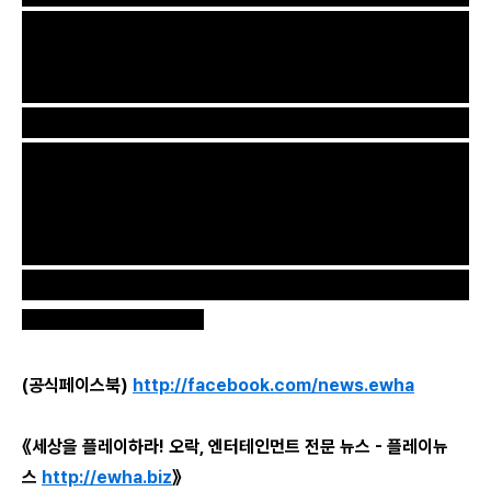
공진원 최재일 공예진흥본부장은
“
조아라 작가는 현대적인 재료
와 전통적인 짜임의 기술을 탐구한 표현과 기법의 작품을 통해 현
대인의 분주한 삶에 대한 성찰과 느림의 가치를 제안한다
.
전시를 통해 새로운 시각적 경험을 제공하고
,
일상의 소중한 가치
를 되새기는 기회가 될 것이다
.”
라고 말했다
.
전시는 무료로 관람
할 수 있으며
,
자세한 정보는 공진원 누리집
www.kcdf.or.kr
)
에서
확인할 수 있다
.
ewha-media@daum.net
(공식페이스북)
http://facebook.com/news.ewha
《세상을 플레이하라! 오락, 엔터테인먼트 전문 뉴스 - 플레이뉴
스
http://ewha.biz
》