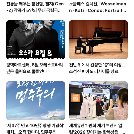
전통을 깨우는 참신함, 젠지(Gen
노블레스 컬렉션, 'Wesselman
-Z) 작곡가 5인의 무대 국립국악
n · Katz · Condo: Portraits i
관현악단 '2026 작곡가 프로젝
n American Painting'전 개최
트'
평택아트센터, 8월 오케스트라의
건반 위에서 완성한 ‘춤’의 여정…
깊은 울림으로 물들인다
조성진 피아노 리사이틀 성료
‘제37주년 6·10민주항쟁 기념식’
세계유산위원회 계기 부산서 열
개최… 오직 한마디, 민주주의
린'2026 찾아가는 한복상점', 역