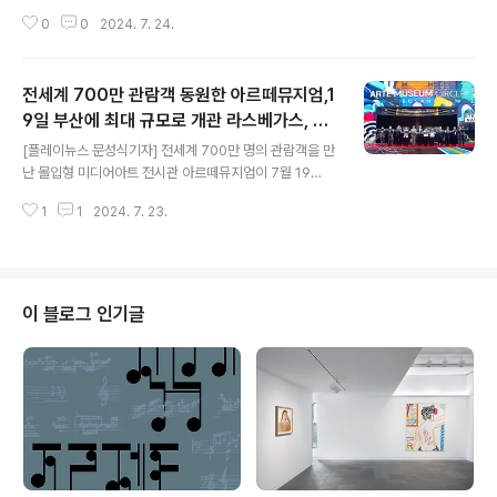
미 확장 가능성 탐색 [플레이뉴스 문성식기자] 한국공예·
0
0
2024. 7. 24.
디자인문화진흥원(원장 장동광, 이하 공진원)은 7월 17일
부터 8월 4일까지 KCDF갤러리에서 공모전시에 선정된
그룹 공(Group Gong)의 《의자 같이 쓰기-Share that
전세계 700만 관람객 동원한 아르떼뮤지엄,1
chair》 전시를 개최한다. 7인의 작가가 만든 각기 다
른 '의자' 에 이야기를 담고 예술가구(아트퍼니처) 의 다양
9일 부산에 최대 규모로 개관 라스베가스, 두
글 내용
한 가능성을 탐구하고자 기획되었다. 그룹 공(Group Go
바이 이어 부산 영도에 오픈오르세 미술관 협
[플레이뉴스 문성식기자] 전세계 700만 명의 관람객을 만
ng)은 젊은 예술가구 작가들이 모여 결성한 단체로, 이번
업 전시 포함 총 19개의 풍부한 작품으로 돌아
난 몰입형 미디어아트 전시관 아르떼뮤지엄이 7월 19
전시를 통해 단순히 '앉는 의자'의 기능을 넘어, 예술적 관
와
일 부산 영도구 해양로 247번길 29에 세계 최대 규모인 1,
점에서 대상성을 탐구해 보는 시각을 제안한다. '대화하..
1
1
2024. 7. 23.
700평 규모로 정식 개관한다. 아르떼뮤지엄은 디지털 디
자인&아트 회사 디스트릭트가 '영원한 자연(ETERNAL N
ATURE)'을 주제로 만든 몰입형 미디어아트 전시관으로
전세계 여덟 번째로 부산에 선보인다. 지난해 11월 라스베
가스와 올해 2월 두바이에 이어 국내에는 약 2년 반 만에
이 블로그 인기글
새로운 상설 전시관을 오픈 한 것이다. 아르떼뮤지엄 부산
은 산과 바다, 과거와 미래, 역사의 희로애락을 모두 가
진 영원한 꿈의 도시 부산에서 부산을 닮은 ‘순환(CIRCL
E)’을 주제로 총 19개 작품이 전시된다. 그중 기존 아르떼
뮤지엄에서 볼 수..