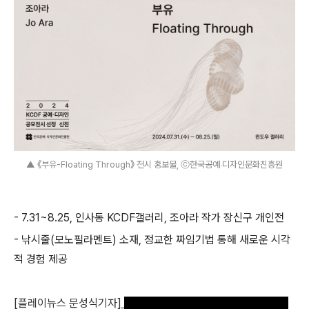
▲ 《부유-Floating Through》 전시 홍보물, ⓒ한국공예‧디자인문화진흥원
- 7.31~8.25, 인사동 KCDF갤러리, 조아라 작가 장신구 개인전
- 낚시줄(모노필라멘트) 소재, 정교한 짜임기법 통해 새로운 시각
적 경험 제공
[
플레이뉴스 문성식기자
]
한국공예
·
디자인문화진흥원
(
원장 장동