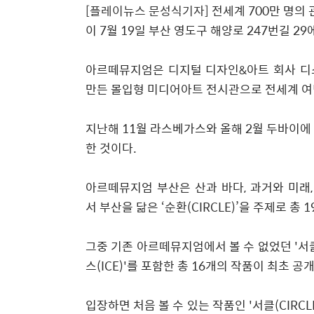
[
플레이뉴스 문성식기자
]
전세계 700만 명의
이 7월 19일 부산 영도구 해양로 247번길 29
아르떼뮤지엄은
디지털 디자인&아트 회사
디스
만든 몰입형 미디어아트 전시관으로 전세계 여
지난해 11월 라스베가스와 올해 2월 두바이에 
한 것이다.
아르떼뮤지엄 부산은 산과 바다, 과거와 미래
서 부산을 닮은 ‘순환(CIRCLE)’을 주제로 총
그중 기존 아르떼뮤지엄에서 볼 수 없었던
'
서클
스(ICE)
'
를 포함한 총 16개의 작품이 최초 공
입장하면 처음 볼 수 있는 작품인
'
서클(CIRCL