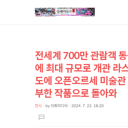
전세계 700만 관람객 
상
본
문
세
에 최대 규모로 개관 라
제
컨
목
도에 오픈오르세 미술관 
텐
츠
부한 작품으로 돌아와
전시
by
이화미디어
2024. 7. 23. 18:20
본
댓
문
글
달