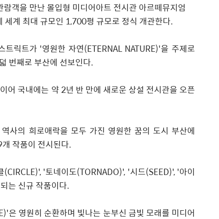
 관람객을 만난 몰입형 미디어아트 전시관 아르떼뮤지엄
에 세계 최대 규모인 1,700평 규모로 정식 개관한다.
트릭트가 '영원한 자연(ETERNAL NATURE)'을 주제로
덟 번째로 부산에 선보인다.
이어 국내에는 약 2년 반 만에 새로운 상설 전시관을 오픈
, 역사의 희로애락을 모두 가진 영원한 꿈의 도시 부산에
 19개 작품이 전시된다.
(CIRCLE
)'
,
'
토네이도(TORNADO)
'
,
'
시드(SEED)
'
,
'
아이
개되는 신규 작품이다.
E)
'
은 영원히 순환하며 빛나는 눈부신 금빛 모래를 미디어