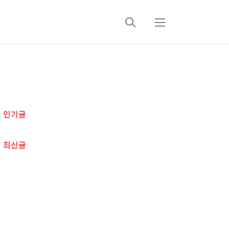
검
메
색
뉴
추
가
인기글
정
보
최신글