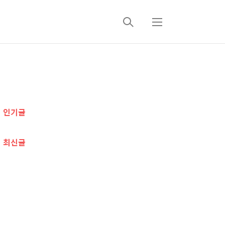
검
메
색
뉴
추
가
인기글
정
보
최신글