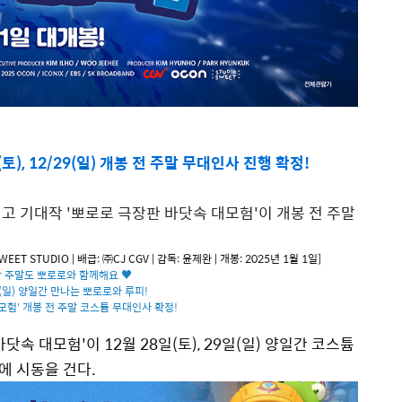
토), 12/29(일) 개봉 전 주말 무대인사 진행 확정!
최고 기대작 '뽀로로 극장판 바닷속 대모험'이 개봉 전 주말
 STUDIO | 배급: ㈜CJ CGV | 감독: 윤제완 | 개봉: 2025년 1월 1일]
막 주말도 뽀로로와 함께해요 ♥
/29(일) 양일간 만나는 뽀로로와 루피!
모험' 개봉 전 주말 코스튬 무대인사 확정!
속 대모험'이 12월 28일(토), 29일(일) 양일간 코스튬
에 시동을 건다.