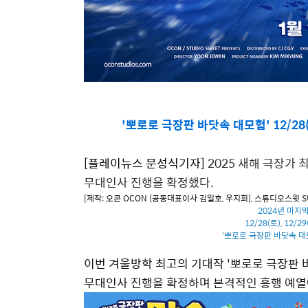
'뽀로로 극장판 바닷속 대모험' 12/28(
[
플레이뉴스 문성식기자
]
2025 새해 극장가 
무대인사 진행을 확정했다.
[제작: 오콘 OCON (공동대표이사 김일호, 우지희), 스튜디오스윗 SWEET
2024년 마지
12/28(토), 12
'뽀로로 극장판 바닷속 대
이번 겨울방학 최고의 기대작 '뽀로로 극장판 바닷
무대인사 진행을 확정하며 본격적인 흥행 예열