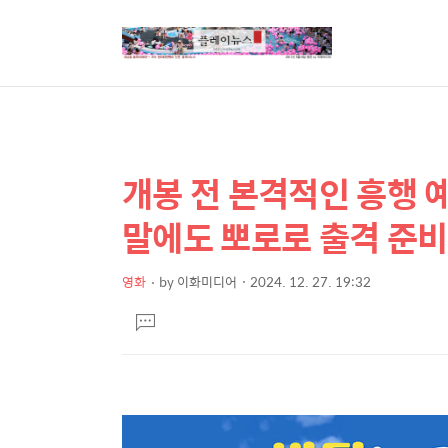
개봉 전 본격적인 흥행 예
상
본
문
세
말에도 뽀로로 출격 준비
제
컨
목
텐
영화
by
이화미디어
2024. 12. 27. 19:32
본
츠
댓
문
글
달
기