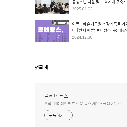
동청소년 지원 및 보호체계 구축사
차년도 진행
2025.01.02
아르코예술기록원 소장기록물 기
너 《원 테이블: 르네쌍스, Re:네쌍
공개
2024.12.30
댓
댓글
개
글
영
역
플레이뉴스
오락, 엔터테인먼트 전문 뉴스 채널 - 플레이뉴스
구독하기