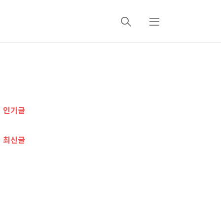
검
메
색
뉴
추
가
인기글
정
보
최신글