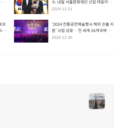
업 2
수, 내일 서울문화재단 신임 대표이사
취임
2024.12.31
획코
‘2024 전통공연예술행사 해외 진출 지
스》
원’ 사업 성료… 전 세계 26개국에 케
이-컬처 뿌리인 전통공연 진출 지원
2024.12.30