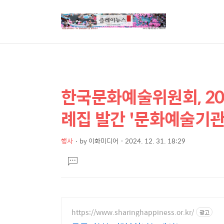
한국문화예술위원회, 20
상
본
문
세
례집 발간 '문화예술기관 
제
컨
목
텐
행사
by
이화미디어
2024. 12. 31. 18:29
본
츠
댓
문
글
달
기
https://www.sharinghappiness.or.kr/
광고