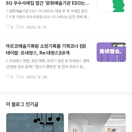
SG 우수사례집 발간 '문화예술기관 ESG는
글 내용
진행 중'
 문화예술기관 ESG 이니셔티브 제정 후 첫 사례집 발간
 9개 기관의 우수사례로 ESG 이니셔티브 실천 과제 제
시 문화예술기관의 지속 가능성 실천을 위한 길잡이 [플
0
0
2024. 12. 31.
레이뉴스 문성식기자] 한국문화예술위원회(이하, 예술위)
는 전년도 ESG워킹그룹을 통하여 제정된 「문화예술기관
ESG 이니셔티브」 기반의 문화예술기관의 ESG경영 우수
아르코예술기록원 소장기록물 기획코너 《원
사례집을 발간했다. 이번 사례집은 문화예술기관 ESG 이
니셔티브 실천과제를 중심으로 ESG워킹그룹 참여 기관의
테이블: 르네쌍스, Re:네쌍스》공개
글 내용
다양한 지속가능한 활동을 담고 있다. 이번 사례집은 「문화
 르네쌍스 현판, 음반 목록, 유성기 음반 등‘르네쌍스 컬렉
예술기관 ESG 이니셔티브」가 제정된 이후 발간된 첫 사례
션’원본 일부 공개 ‘판소리 명창전’ 등 한국 유성기 음
집으로, 문화예술기관의 ESG 경영이 다양한 방식으로 진
반 플레이리스트 선보여 [플레이뉴스 문성식기자] 한국문
행 중임을 보여준다. 이를 통해 다양한 기관들이 참고하고
0
0
2024. 12. 30.
화예술위원회(위원장 정병국, 이하 ‘예술위’) 은 12월 2일
실천할 수 있는 구체적인 방향성을 제..
부터 내년 3월 31일까지 아르코예술기록원 서초동 본원에
서 소장기록물 공개를 위한 기획코너 《원 테이블: 르네쌍
스, Re:네쌍스》를 선보인다. 두 번째로 소개하는《원 테이
블: 르네쌍스, Re:네쌍스》는 음악 애호가이자 음반 수집가
이 블로그 인기글
인 고(故)박용찬(1916~1994) 선생의 기증자료로 구축된
‘르네쌍스 컬렉션’ 중 일부를 소개하는 자리다. 기증자료와
함께 신문 기사와 잡지를 소개해 르네쌍스의 역사적 가치
와 의의를 조명한다. 이번 코너에서는 르네쌍스에서 보유
했던 음반 목록, 현판..