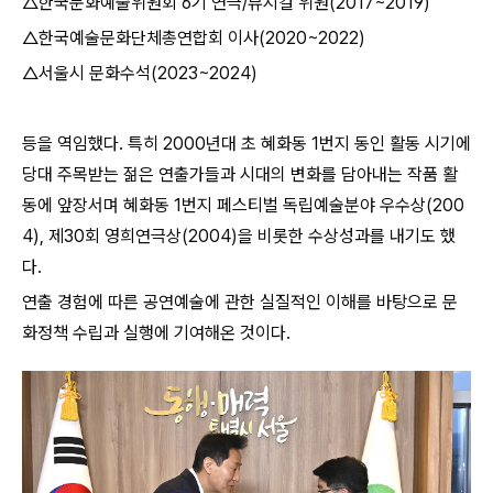
△
한국문화예술위원회
6
기 연극
/
뮤지컬 위원
(2017~2019)
△
한국예술문화단체총연합회 이사
(2020~2022)
△
서울시 문화수석
(2023~2024)
등을 역임했다
.
특히
2000
년대 초 혜화동
1
번지 동인 활동 시기에
당대 주목받는 젊은 연출가들과 시대의 변화를 담아내는 작품 활
동에 앞장서며 혜화동
1
번지 페스티벌 독립예술분야 우수상
(200
4),
제
30
회 영희연극상
(2004)
을 비롯한 수상성과를 내기도 했
다
.
연
출 경험에 따른 공연예술에 관한 실질적인 이해를 바탕으로 문
화정책 수립과 실행에 기여해온 것이다
.