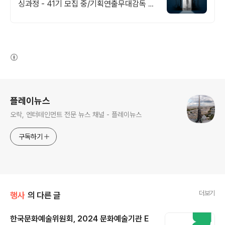
싱과정 - 41기 모집 중/기획연출무대감독 세
계가 열광하는 K-콘텐츠의 핵심이 될 제작스
태프 양성 - SPARK가 책임집니다
(새창열림)
로그 정보
플레이뉴스
오락, 엔터테인먼트 전문 뉴스 채널 - 플레이뉴스
구독하기
더보기
행사
의 다른 글
한국문화예술위원회, 2024 문화예술기관 E