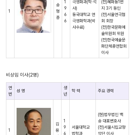
1
극영화과
(
학
·
석
(
전
)
혜화동
1
번
송
9
사
)
지
3
기 동인
1
형
6
동국대학교 연
(
전
)
서울연극협
종
6
극영화학과
(
박
회 회장
사수료
)
(
전
)
한국문화예
술위원회 위원
(
전
)
한국예술문
화단체총연합회
이사
비상임 이사
(2
명
)
연
생
성 명
학 력
주요 경력
번
년
(
현
)
법무법인 백
1
송 대표변호사
김
9
서울대학교
(
전
)
서울시립교향
1
용
6
법학과
악단 이사