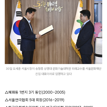
30일 오세훈 서울시장이 송형종 상명대 문화기술대학원 외래교수를 서울문화재단
신임 대표이사로 임명하고 있다
△
혜화동
1
번지
3
기 동인
(2000~2005)
△
서울연극협회
5
대 회장
(2016~2019)