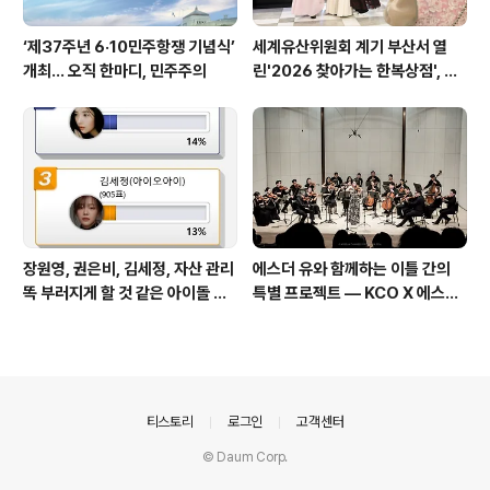
‘제37주년 6·10민주항쟁 기념식’
세계유산위원회 계기 부산서 열
개최… 오직 한마디, 민주주의
린'2026 찾아가는 한복상점', 역
대 최고 판매 성과
장원영, 권은비, 김세정, 자산 관리
에스더 유와 함께하는 이틀 간의
똑 부러지게 할 것 같은 아이돌 스
특별 프로젝트 — KCO X 에스더
타
유 성료
의안내
티스토리
로그인
고객센터
© Daum Corp.