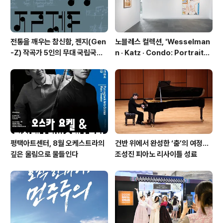
전통을 깨우는 참신함, 젠지(Gen
노블레스 컬렉션, 'Wesselman
-Z) 작곡가 5인의 무대 국립국악
n · Katz · Condo: Portraits i
관현악단 '2026 작곡가 프로젝
n American Painting'전 개최
트'
평택아트센터, 8월 오케스트라의
건반 위에서 완성한 ‘춤’의 여정…
깊은 울림으로 물들인다
조성진 피아노 리사이틀 성료