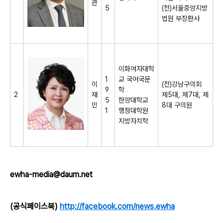
관
5
(
전
)
서울중앙지방
법원 부장판사
이화여자대학
1
교 국어국문
이
(
전
)
강남구의회
9
학
2
재
제
5
대
,
제
7
대
,
제
5
한양대학교
민
8
대 구의원
1
행정대학원
지방자치학
ewha-media@daum.net
(공식페이스북)
http://facebook.com/news.ewha