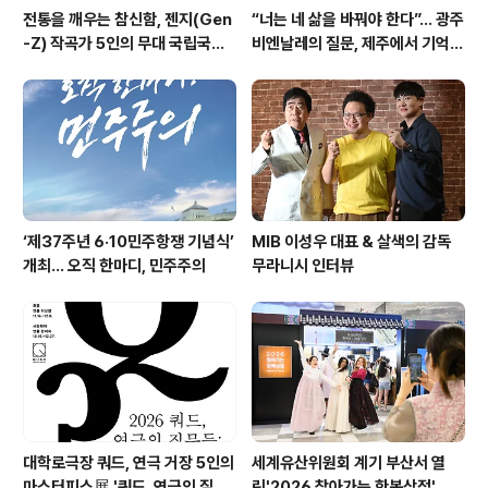
전통을 깨우는 참신함, 젠지(Gen
“너는 네 삶을 바꿔야 한다”… 광주
-Z) 작곡가 5인의 무대 국립국악
비엔날레의 질문, 제주에서 기억의
관현악단 '2026 작곡가 프로젝
미학으로 다시 쓰이다. 제16회 광
트'
주비엔날레 몽골관 연계 프로그램
《영원하고도 먼 것: 집단 기억과 현
대의 도전》
‘제37주년 6·10민주항쟁 기념식’
MIB 이성우 대표 & 살색의 감독
개최… 오직 한마디, 민주주의
무라니시 인터뷰
대학로극장 쿼드, 연극 거장 5인의
세계유산위원회 계기 부산서 열
마스터피스展 '쿼드, 연극의 질문
린'2026 찾아가는 한복상점', 역