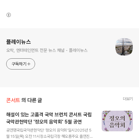
(새창열림)
로그 정보
플레이뉴스
오락, 엔터테인먼트 전문 뉴스 채널 - 플레이뉴스
구독하기
더보기
콘서트
의 다른 글
해설이 있는 고품격 국악 브런치 콘서트 국립
국악관현악단 '정오의 음악회' 5월 공연
글 내용
공연명국립국악관현악단 '정오의 음악회'일시2025년 5
월 15일(목) 오전 11시장소국립극장 해오름주요 출연진해