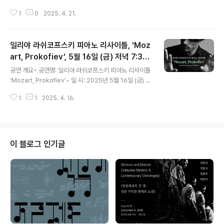
설 이금희(아나운서)지휘 최동호프로그램 정오의 시작‘프
1
0
2025. 4. 21.
론티어’작곡 양방언 정오의 협연 양금 협주곡 ‘춤의 바다’작
곡 강상구협연 최휘선 정오의 리퀘스트‘마법의 성’원곡 김
광진 정오의 스타 협연 백형훈 정오의 초이스‘감정의 집’ 1,
일리야 라쉬코프스키 피아노 리사이틀, ‘Moz
3악장작곡 최지혜관람료R석 30,000원, S석 20,000원
관람연령8세 이상소요시간70분예매국립극장 02-2280
art, Prokofiev’, 5월 16일 (금) 저녁 7:30
글 내용
-4114 www.ntok.go.kr ◈ 2009년부터 17년째 이어
예술의전당 IBK기업은행챔버홀에서
공연 개요• 공연명: 일리야 라쉬코프스키 피아노 리사이틀
온 국립국악관현악단 대표 상설 공연◈ 부드럽고 편안한
‘Mozart, Prokofiev’• 일 시: 2025년 5월 16일 (금) 1
이금희의 해설로 만나는 국악관현악◈ 뛰어난 가창력으로
9:30• 장 소: 예술의전당 IBK기업은행챔버홀• 출 연: 일
다양한 장르를 넘나드는 뮤지컬 배우 ‘백형훈’의 무대◈
1
1
2025. 4. 16.
리야 라쉬코프스키(피아노)• 프로그램: W.A. Mozart - P
‘정오의 협연’ 국립국..
iano Sonata No.8, K.310, Piano Sonata No.12, K.3
32S. Prokofiev - Piano Sonata No.6, Op.82, Pian
o Sonata No.7, Op.83• 티켓가격: R석 6만원, S석 4만
원, A석 2만원 • 예 매: 예술의전당(1668-135..
이 블로그 인기글