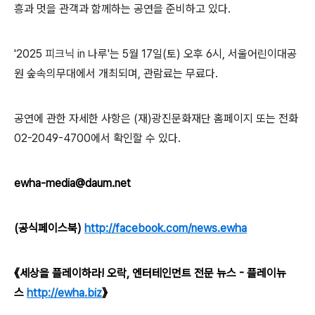
흥과 멋을 관객과 함께하는 공연을 준비하고 있다
.
'2025
피크닉
in
나루'
는
5
월
17
일
(
토
)
오후
6
시
,
서울어린이대공
원 숲속의무대에서 개최되며
,
관람료는 무료다
.
공연에 관한 자세한 사항은
(
재
)
광진문화재단 홈페이지 또는 전화
02-2049-4700
에서 확인할 수 있다
.
ewha-media@daum.net
(공식페이스북)
http://facebook.com/news.ewha
《세상을 플레이하라! 오락, 엔터테인먼트 전문 뉴스 - 플레이뉴
스
http://ewha.biz
》