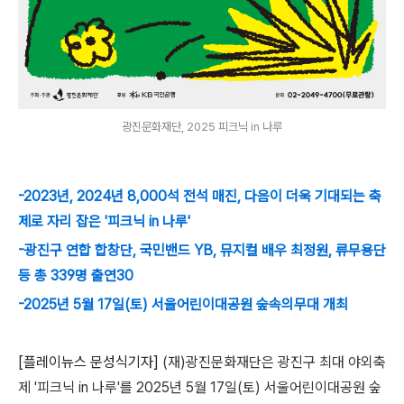
광진문화재단, 2025 피크닉 in 나루
-2023년, 2024년 8,000석 전석 매진, 다음이 더욱 기대되는 축
제로 자리 잡은 '피크닉 in 나루'
-광진구 연합 합창단, 국민밴드 YB, 뮤지컬 배우 최정원, 류무용단
등 총 339명 출연30
-2025년 5월 17일(토) 서울어린이대공원 숲속의무대 개최
[플레이뉴스 문성식기자]
(
재
)
광진문화재단은 광진구 최대 야외축
제
'
피크닉
in
나루
'
를
2025
년
5
월
17
일
(
토
)
서울어린이대공원 숲