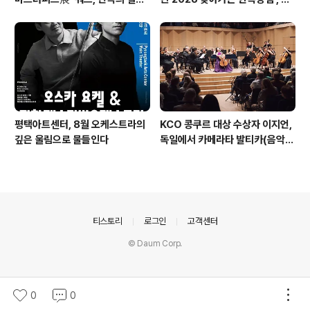
들 : 진화하는 텍스트' 패키지 티켓
대 최고 판매 성과
오픈
평택아트센터, 8월 오케스트라의
KCO 콩쿠르 대상 수상자 이지언,
깊은 울림으로 물들인다
독일에서 카메라타 발티카(음악감
독 기돈 크레머)와 데뷔 무대 성료
의안내
티스토리
로그인
고객센터
© Daum Corp.
0
0