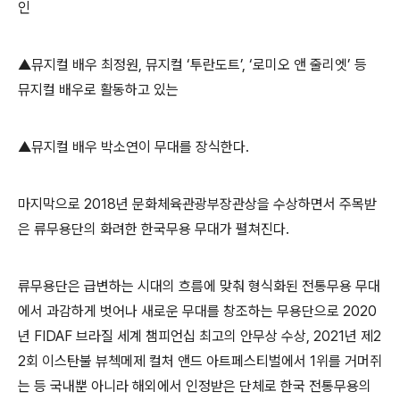
인
▲
뮤지컬 배우 최정원
,
뮤지컬
‘
투란도트
’, ‘
로미오 앤 줄리엣
’
등
뮤지컬 배우로 활동하고 있는
▲
뮤지컬 배우 박소연이 무대를 장식한다
.
마지막으로
2018
년 문화체육관광부장관상을 수상하면서 주목받
은 류무용단의 화려한 한국무용 무대가 펼쳐진다
.
류무용단은 급변하는 시대의 흐름에 맞춰 형식화된 전통무용 무대
에서 과감하게 벗어나 새로운 무대를 창조하는 무용단으로
2020
년
FIDAF
브라질 세계 챔피언십 최고의 안무상 수상
, 2021
년 제
2
2
회 이스탄불 뷰첵메제 컬처 앤드 아트페스티벌에서
1
위를 거머쥐
는 등 국내뿐 아니라 해외에서 인정받은 단체로 한국 전통무용의