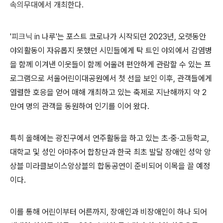
속의무대에서 개최한다
.
'
피크닉
in
나루'는 포스트 코로나가 시작되던
2023
년
,
오랫동안
야외활동이 자유롭지 못했던 시민들에게 탁 트인 야외에서 감염병
을 함께 이겨낸 이웃들이 함께 어울려 편안하게 관람할 수 있는 프
로그램으로 서울어린이대공원에서 첫 선을 보인 이후
,
관객들에게
열렬한 호응을 얻어 매해 개최하고 있는 축제로 지난해까지 약
2
만여 명의 관객을 동원하여 인기를 이어 왔다
.
특히 올해에는 광진구에서 연주활동을 하고 있는 초
·
중
·
고등학교
,
대학교 및 성인 아마추어 합창단과 한국 최초 발달 장애인 성악 앙
상블 미라클보이스앙상블의 합동공연이 준비되어 이목을 끌 예정
이다
.
이를 통해 어린이부터 어른까지
,
장애인과 비장애인이 하나 되어