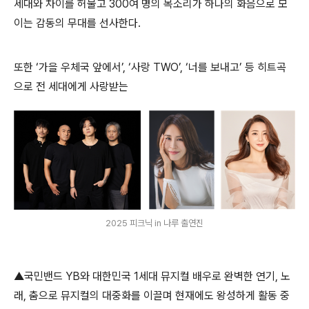
세대와 차이를 허물고
300
여 명의 목소리가 하나의 화음으로 모
이는 감동의 무대를 선사한다
.
또한
‘
가을 우체국 앞에서
’, ‘
사랑
TWO’, ‘
너를 보내고
’
등 히트곡
으로 전 세대에게 사랑받는
2025 피크닉 in 나루 출연진
▲
국민밴드
YB
와 대한민국
1
세대 뮤지컬 배우로 완벽한 연기
,
노
래
,
춤으로 뮤지컬의 대중화를 이끌며 현재에도 왕성하게 활동 중