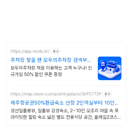
https://app.modu.kr/
광고
주차장 찾을 땐 모두의주차장 검색부터
결제까지 한번에!
모두의주차장 처음 이용하는 고객 누구나! 신
규가입 50% 할인 쿠폰 증정
https://map.naver.com/p/entry/place/36957739
광고
제주항공권50%환급숙소 선정 2인객실부터 10인객
실 구성
성산일출봉뷰, 일출뷰 감성숙소, 2~10인 오조리 마을 속 프
라이빗한 힐링 숙소 넓은 별도 전용식당 공간, 올레길2코스
바로 옆, 트레킹후 힐링에 좋은 숙소