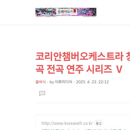
코리안챔버오케스트라 창
상
본
문
세
곡 전곡 연주 시리즈 Ⅴ
제
컨
목
텐
클래식
by
이화미디어
2025. 6. 23. 22:12
본
츠
댓
문
글
달
기
http://www.koreawifi.co.kr
광고