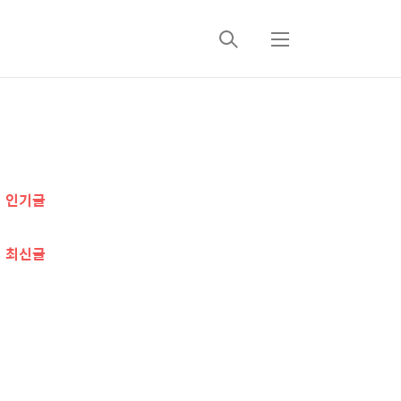
검
메
색
뉴
추
가
인기글
정
보
최신글