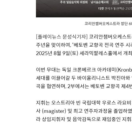
코리안챔버오케스트라 창단 60
[플레이뉴스 문성식기자]
코리안챔버오케스트라(Ko
주년을 맞이하여, ‘베토벤 교향곡 전곡 연주 
2025년 8월 9일(토) 세라믹팔레스홀에서 개
이번 무대는 독일 크론베르크 아카데미(Kronbe
세대를 이끌어갈 두 바이올리니스트 박진아와 
곡을 협연하며, 2부에서는 베토벤 교향곡 제4
지휘는 오스트리아 빈 국립대학 우로스 라요비치(U
사 (magister) 및 최고 연주자과정을 
라 상임지휘자 및 음악감독으로 재임중인 지휘