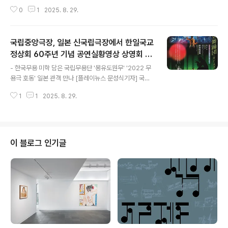
경기필, 팝스) 우수 작품 도내 지역공연장 상연- 9월 5일
0
1
2025. 8. 29.
의정부 '경기필하모닉 클래식 콘서트'을 시작으로 하반기
공연 다수- 경기도내 문화 불균형 해소와 지역 공연문화 활
성화가 목표2025년 하반기 경기도예술단 4개 단체 지역
국립중앙극장, 일본 신국립극장에서 한일국교
공연 추진 [플레이뉴스 문성식기자] 경기아트센터(사장 김
상회)는 올 하반기 ‘경기도예술단 찾아가는 공연 '예술즐겨
정상회 60주년 기념 공연실황영상 상영회 개
글 내용
찾기'’ 사업을 시행한다. '예술즐겨찾기'는 경기도극단, 경
최
- 한국무용 미학 담은 국립무용단 '몽유도원무' '2022 무
기도무용단, 경기시나위오케스트라, 경기필하모닉오케스
용극 호동' 일본 관객 만나 [플레이뉴스 문성식기자] 국립
트라, 경기팝스앙상블로 구성된 경기도예술단의 우수 공연
중앙극장(극장장 박인건, 이하 국립극장)은 8월 28일(목)
을 경기도 31개 시·군 소재 주요 공연장에서 상연하는 사업
1
1
2025. 8. 29.
일본 도쿄 신국립극장에서 국립극장 전속단체 국립무용단
이다. 2025년 하반기에..
(예술감독 겸 단장 김종덕)의 레퍼토리 '몽유도원무'와 '20
22 무용극 호동' 공연실황영상 상영회를 개최했다. 이번
상영회는 2024년 10월 국립극장이 일본 신국립극장과 맺
은 한일 문화교류 촉진을 위한 업무협약에 따른 상호 교류
이 블로그 인기글
의 일환이다. 국립극장은 지난 2월 8일 일본 신국립극장
제작 오페라 '투란도트' 실황 영상을 상영한 바 있다. 국립
무용단 '몽유도원무'(안무·연출 차진엽)는 조선시대 화가
안견의 ‘몽유도원도’를 모티브로, 고단한 현실을 지나 이상
세계에 이르는 여정..