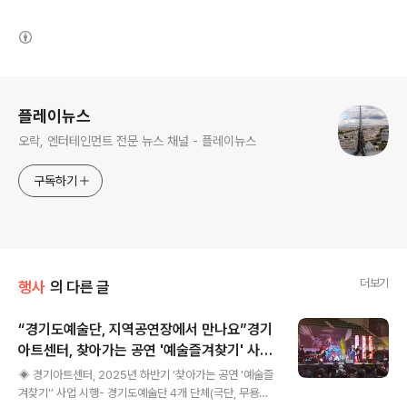
(새창열림)
로그 정보
플레이뉴스
오락, 엔터테인먼트 전문 뉴스 채널 - 플레이뉴스
구독하기
더보기
행사
의 다른 글
“경기도예술단, 지역공연장에서 만나요”경기
아트센터, 찾아가는 공연 '예술즐겨찾기' 사업
글 내용
시행
◈ 경기아트센터, 2025년 하반기 ‘찾아가는 공연 '예술즐
겨찾기'’ 사업 시행- 경기도예술단 4개 단체(극단, 무용단,