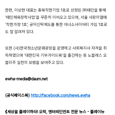
한편
,
이상현 대표는 충북착한기업
1
호로 선정된
㈜
태인을 통해
‘
태인체육장학사업
’
을 꾸준히 이어오고 있으며
,
서울 사랑의열매
‘
착한가정
1
호
’,
공익신탁제도를 통한 아너소사이어티 가입
1
호로
도 잘 알려져 있다
.
또한
(
사
)
한국청소년문화광장을 운영하고 사회복지사 자격을 취
득하였으며
‘
대한민국 기부가이드북
’
을 출간하는 등 노블레스 오
블리주 실천의 모범을 보여주고 있다
.
ewha-media@daum.net
(공식페이스북)
http://facebook.com/news.ewha
《세상을 플레이하라! 오락, 엔터테인먼트 전문 뉴스 - 플레이뉴