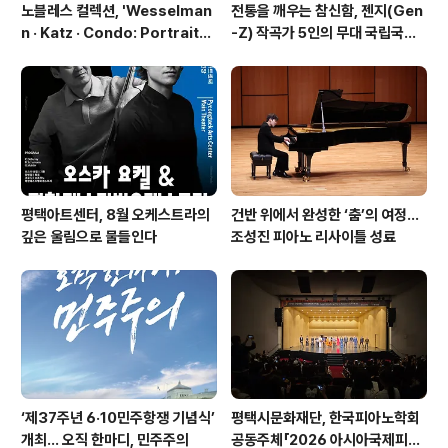
노블레스 컬렉션, 'Wesselman
전통을 깨우는 참신함, 젠지(Gen
n · Katz · Condo: Portraits i
-Z) 작곡가 5인의 무대 국립국악
n American Painting'전 개최
관현악단 '2026 작곡가 프로젝
트'
평택아트센터, 8월 오케스트라의
건반 위에서 완성한 ‘춤’의 여정…
깊은 울림으로 물들인다
조성진 피아노 리사이틀 성료
‘제37주년 6·10민주항쟁 기념식’
평택시문화재단, 한국피아노학회
개최… 오직 한마디, 민주주의
공동주체「2026 아시아국제피아