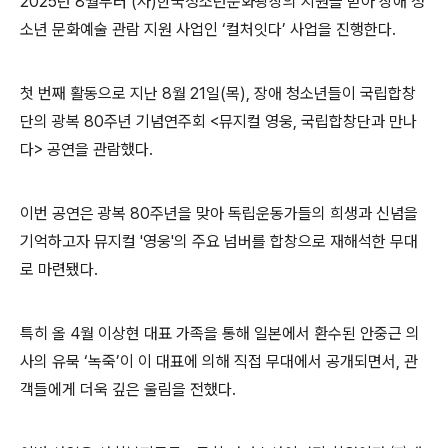
2025
년
8
월부터
(
사
)
한국청소년문화광장의 지원을 받아 장애 청
소년 문화예술 관람 지원 사업인
‘
컬처잇다
’
사업을 진행한다
.
첫 번째 활동으로 지난
8
월
21
일
(
목
),
장애 청소년들이 국립합창
단의 광복
80
주년 기념연주회
<
뮤지컬 영웅
,
국립합창단과 만나
다
>
공연을 관람했다
.
이번 공연은 광복
80
주년을 맞아 독립운동가들의 희생과 신념을
기억하고자 뮤지컬
'
영웅
'
의 주요 넘버를 합창으로 재해석한 무대
로 마련됐다
.
특히 올
4
월 이상현 대표 가족을 통해 일본에서 환수된 안중근 의
사의 유묵
‘
녹죽
’
이 이 대표에 의해 직접 무대에서 공개되면서
,
관
객들에게 더욱 깊은 울림을 전했다
.