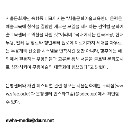
서울문화재단 송형종 대표이사는
“
서울문화예술교육센터 은평은
예술교육에 창작을 결합한 새로운 모델을 제시하는 권역별 문화예
술교육센터로 역할을 다할 것
”
이라며
“
국내에서는 한국무용
,
현대
무용
,
발레 등 장르와 청년부터 원로에 이르기까지 세대를 아우르
는 무용계의 선순환 시스템을 안착시킬 뿐만 아니라
,
향후에는 해
외에서 활동하는 무용인들과 교류를 통해 서울을 글로벌 문화도시
로 성장시키며 무용예술의 대중화에 힘쓰겠다
”
고 밝혔다
.
은평센터와 개관 페스티벌 관련 정보는 서울문화재단 누리집
(ww
w.sfac.or.kr)
과 은평센터 인스타그램
(@sdcc.ep)
에서 확인할
수 있다
.
ewha-media@daum.net