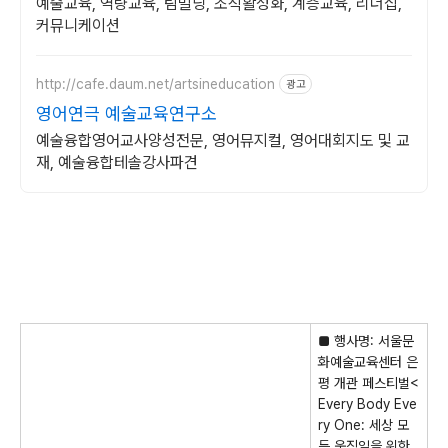
예술교육, 역량교육, 팀빌딩, 조직활성화, 계층교육, 리더십,
커뮤니케이션
http://cafe.daum.net/artsineducation
광고
영어연극 예술교육연구소
예술융합영어교사양성전문, 영어뮤지컬, 영어대회지도 및 교
재, 예술융합테솔강사파견
■
행사명
:
서울문
화예술교육센터 은
평 개관 페스티벌
<
Every Body Eve
ry One:
세상 모
든 움직임을 위한
,