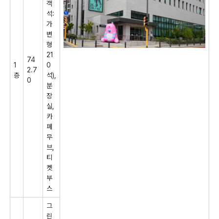
객
석
:
가
변
형
21
74
1
0
2.7
층
석
),
0
분
장
실
,
카
페
무
브
,
티
켓
부
스
그
린