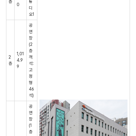
층
튜
0
디
오
1
공
연
장
(2
층
1,01
2
객
4.9
층
석
:
9
고
정
형
46
석
)
공
연
장
(1
층