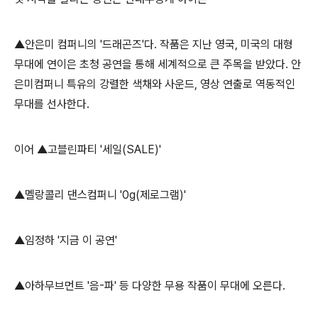
▲
안은미 컴퍼니의
'
드래곤즈
'
다
.
작품은 지난 영국
,
미국의 대형
무대에 연이은 초청 공연을 통해 세계적으로 큰 주목을 받았다
.
안
은미컴퍼니 특유의 강렬한 색채와 사운드
,
영상 연출로 역동적인
무대를 선사한다
.
이어
▲
고블린파티 '
세일
(SALE)'
▲
멜랑콜리 댄스컴퍼니
'0g(
제로그램
)'
▲
임정하
'
지금 이 공연
'
▲
아하무브먼트
'
음
-
파
'
등 다양한 무용 작품이 무대에 오른다
.