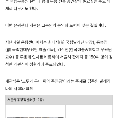
는 국립무용원 설립과 함께 무용 전용 공연장의 필요성을 주요 의
제로 다루기도 했다
.
이번 은평센터 개관은 그동안의 논의와 노력이 맺은 결실이다
.
지난
4
일 은평센터에서는 최태지
(
前
국립발레단 단장
),
홍승엽
(
前
국립현대무용단 예술감독
),
김삼진
(
한국예술종합학교 무용원
교수
)
등 무용계 인사를 비롯하여 서울시 관계자 등
150
여 명이 참
석한 개관식이 성황리에 종료되었다
.
개관식은
‘
모두가 무대 위의 주인공
’
이라는 주제로 김주원 발레리
나의 사회와 함께
서울무용창작센터
(1~2
층
)