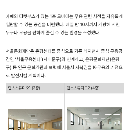
카페와 티켓부스가 있는
1
층 로비에는 무용 관련 서적을 자유롭게
열람할 수 있는 공간을 마련했다
.
매일 밤
10
시까지 개방해 시민
누구나 무용을 편하게 즐길 수 있는 환경을 조성했다
.
서울문화재단은 은평센터를 중심으로 기존 레지던시 중심 무용공
간인
‘
서울무용센터
’(
서대문구
)
와 연계하고
,
은평문화재단
(
은평
구
)
등 인근 문화기관과 협력해 서울시 서북권을
K-
무용의 거점으
로 발전시킬 계획이다
.
댄스스튜디오
1 (3
층
)
댄스스튜디오
2 (4
층
)