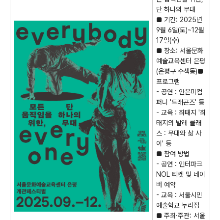
단 하나의 무대
■
기간
: 2025
년
9
월
6
일
(
토
)~12
월
17
일
(
수
)
■
장소
:
서울문화
예술교육센터 은평
(
은평구 수색동
)
■
프로그램
-
공연
:
안은미컴
퍼니
'
드래곤즈
'
등
-
교육
:
최태지
'
최
태지의 발레 클래
스
:
무대와 삶 사
이
'
등
■
참여 방법
-
공연
:
인터파크
NOL
티켓 및 네이
버 예약
-
교육
:
서울시민
예술학교 누리집
■
주최
·
주관
:
서울