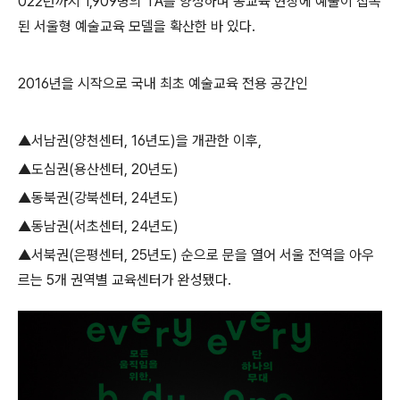
022
년까지
1,909
명의
TA
를 양성하며 공교육 현장에 예술이 접목
된 서울형 예술교육 모델을 확산한 바 있다
.
2016
년을 시작으로 국내 최초 예술교육 전용 공간인
▲
서남권
(
양천센터
, 16
년도
)
을 개관한 이후
,
▲
도심권
(
용산센터
, 20
년도
)
▲
동북권
(
강북센터
, 24
년도
)
▲
동남권
(
서초센터
, 24
년도
)
▲
서북권
(
은평센터
, 25
년도
)
순으로 문을 열어 서울 전역을 아우
르는
5
개 권역별 교육센터가 완성됐다
.