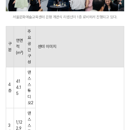
서울문화예술교육센터 은평 개관식 리셉션이 1층 로비에서 진행되고 있다.
주
요
연면
구
공
적
센터 이미지
분
간
(
㎡
)
구
성
댄
스
41
4
스
4.1
층
튜
5
디
오
2
댄
스
1,12
3
스
2.9