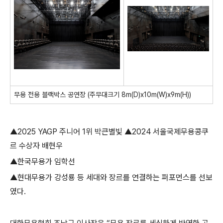
무용 전용 블랙박스 공연장
(
주무대크기
8m(D)x10m(W)x9m(H))
▲
2025 YAGP
주니어
1
위 박큰별빛
▲
2024
서울국제무용콩쿠
르 수상자 배현우
▲
한국무용가 임학선
▲
현대무용가 강성룡 등 세대와 장르를 연결하는 퍼포먼스를 선보
였다
.