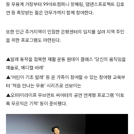
등 무용계 거장부터
99
아트컴퍼니 장혜림
,
댑댄스프로젝트 김호
연 등 촉망받는 젊은 안무가까지 함께 참여한다
.
또한 인근 주거지역이 인접한 은평센터의 입지를 살려 지역 주민
을 위한 프로그램도 마련된다
.
▲
발레 동작을 접목한 재활 운동 원데이 클래스
‘
당신의 움직임을
예술로
,
메디컬 바레
’
▲
‘
어린이 기초 발레
’
등 온 가족이 참여할 수 있는 참여형 교육부
터
‘
처음 만나는 무용
’
시리즈로 선보이는
▲
오
!
마이라이프 무브먼트 씨어터의 공연 연계형 프로그램
'
이토
록 무르익은 기적
'
등이 준비됐다
.