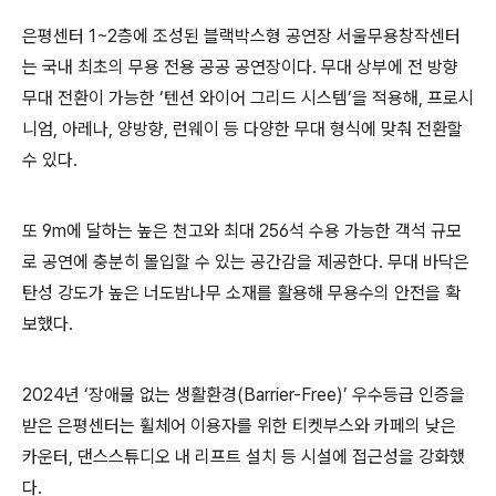
은평센터
1~2
층에 조성된 블랙박스형 공연장 서울무용창작센터
는 국내 최초의 무용 전용 공공 공연장이다
.
무대 상부에 전 방향
무대 전환이 가능한
‘
텐션 와이어 그리드 시스템
’
을 적용해
,
프로시
니엄
,
아레나
,
양방향
,
런웨이 등 다양한 무대 형식에 맞춰 전환할
수 있다
.
또
9m
에 달하는 높은 천고와 최대
256
석 수용 가능한 객석 규모
로 공연에 충분히 몰입할 수 있는 공간감을 제공한다
.
무대 바닥은
탄성 강도가 높은 너도밤나무 소재를 활용해 무용수의 안전을 확
보했다
.
2024
년
‘
장애물 없는 생활환경
(Barrier-Free)’
우수등급 인증을
받은 은평센터는 휠체어 이용자를 위한 티켓부스와 카페의 낮은
카운터
,
댄스스튜디오 내 리프트 설치 등 시설에 접근성을 강화했
다
.