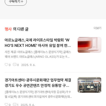
구독하기
더보기
행사
의 다른 글
아르노글래스,국제 라이프스타일 박람회 ‘W
HO’S NEXT HOME’ 아시아 유일 참여 한국
글 내용
크리스털 글래스웨어, 국제 디자인 전시 무대
사진 제공: 아르노글래스 [플레이뉴스 문성식기자] 글래스
데뷔 아시아 유일 참가 브랜드로 선정… 파리
웨어 브랜드 아르노글래스(ARNO GLASS)가 오는 9월
국제 무대서 브랜드 철학과 장인정신 조명
6일부터 8일까지 프랑스 파리 포르트 드 베르사유(Porte
0
0
2025. 9. 6.
de Versailles)에서 열리는 ‘WHO’S NEXT HOME’ 전
시에 아시아 브랜드 중 유일하게 초청됐다. 이번 전시를 통
해 아르노글래스가 국제 무대에서 브랜드 철학을 알릴 수
경기아트센터-광주시문화재단 업무협약 체결
있는 상징적인 기회가 될 전망이다. ‘WHO’S NEXT’는 유
럽을 대표하는 국제 패션 및 액세서리 트레이드 쇼로, 파리
경기도 우수 공연콘텐츠 안정적 유통망 구축
글 내용
를 기반으로 WSN 그룹이 주최하는 글로벌 행사다. 패션,
기대
[플레이뉴스 문성식기자] 경기아트센터(사장 김상회)가 9
라이프스타일, 웰니스 분야의 핵심 플레이어들이 주목하는
월 4일(목) 경기아트센터 회의실에서 광주시문화재단(대
자리로, 업계 흐름을 선도하는 대표 플랫폼으로 자리 잡았
표이사 오세영)과 우수 문화예술 콘텐츠의 안정적 유통망
다. 이 중 ‘WHO’S NEXT HOME’은 라이프스타일·인..
0
1
2025. 9. 6.