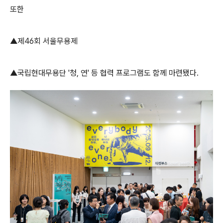
또한
▲
제
46
회 서울무용제
▲
국립현대무용단
'청
,
연'
등 협력 프로그램도 함께 마련됐다
.