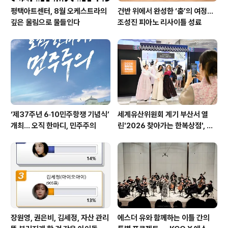
평택아트센터, 8월 오케스트라의
건반 위에서 완성한 ‘춤’의 여정…
깊은 울림으로 물들인다
조성진 피아노 리사이틀 성료
‘제37주년 6·10민주항쟁 기념식’
세계유산위원회 계기 부산서 열
개최… 오직 한마디, 민주주의
린'2026 찾아가는 한복상점', 역
대 최고 판매 성과
장원영, 권은비, 김세정, 자산 관리
에스더 유와 함께하는 이틀 간의