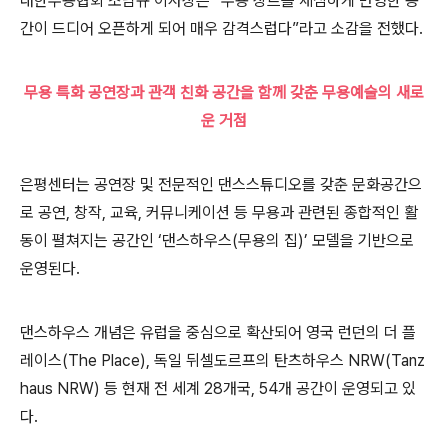
대한무용협회 조남규 이사장은
“
무용 장르를 세심하게 반영한 공
간이 드디어 오픈하게 되어 매우 감격스럽다
”
라고 소감을 전했다
.
무용 특화 공연장과 관객 친화 공간을 함께 갖춘 무용예술의 새로
운 거점
은평센터는 공연장 및 전문적인 댄스스튜디오를 갖춘 문화공간으
로 공연
,
창작
,
교육
,
커뮤니케이션 등 무용과 관련된 종합적인 활
동이 펼쳐지는 공간인
‘
댄스하우스
(
무용의 집
)’
모델을 기반으로
운영된다
.
댄스하우스 개념은 유럽을 중심으로 확산되어 영국 런던의 더 플
레이스
(The Place),
독일 뒤셀도르프의 탄츠하우스
NRW(Tanz
haus NRW)
등 현재 전 세계
28
개국
, 54
개 공간이 운영되고 있
다
.