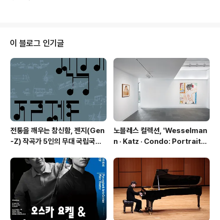
구축, 지역 공연장 경쟁력 강화를 목적으로 한 업무협약을
체결했다. 협약식은 경기아트센터 김상회 사장, 광주시문
화재단 오세영 대표이사 등 양 기관의 관계자들이 참석한
가운데 진행되었다. 협약의 주요 내용은 ▲공동 문화예술
프로그램 기획 및 교류 협력 ▲지역 문화예술 발전 및 지역
이 블로그 인기글
민 문화향유 기회 확대를 위한 상호 협력 ▲기타 상호 협력
이 필요한 사업 공동 참여 등이다. 양 기관은 상호 보유한
자원을 활용하여 문화예술 발전과 생태계 조성을 위해 협
력해 나가기로 했다. 본 협약을 통해 한중일 뮤직 페스티벌
>(가제)을 공동 기획하여, ‘어린이..
전통을 깨우는 참신함, 젠지(Gen
노블레스 컬렉션, 'Wesselman
-Z) 작곡가 5인의 무대 국립국악
n · Katz · Condo: Portraits i
관현악단 '2026 작곡가 프로젝
n American Painting'전 개최
트'