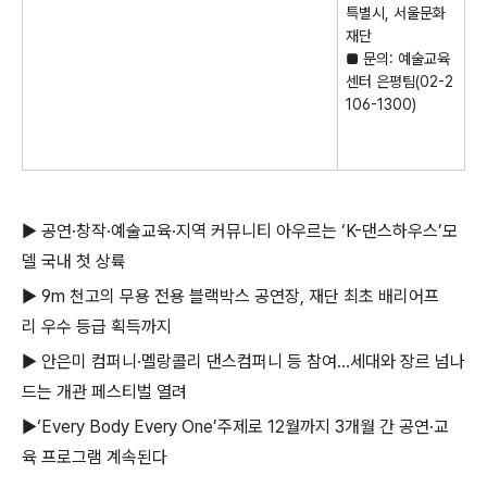
특별시
,
서울문화
재단
■
문의
:
예술교육
센터 은평팀
(02-2
106-1300)
▶ 공연·창작·예술교육·지역 커뮤니티 아우르는 ‘K-댄스하우스’모
델 국내 첫 상륙
▶ 9m 천고의 무용 전용 블랙박스 공연장, 재단 최초 배리어프
리 우수 등급 획득까지
▶ 안은미 컴퍼니·멜랑콜리 댄스컴퍼니 등 참여…세대와 장르 넘나
드는 개관 페스티벌 열려
▶‘Every Body Every One’주제로 12월까지 3개월 간 공연·교
육 프로그램 계속된다