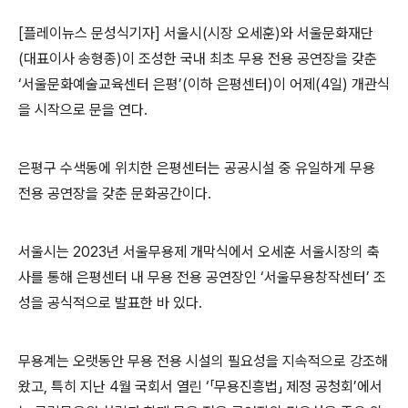
[플레이뉴스 문성식기자]
서울시
(
시장 오세훈
)
와 서울문화재단
(
대표이사 송형종
)
이 조성한 국내 최초 무용 전용 공연장을 갖춘
‘
서울문화예술교육센터 은평
’(
이하 은평센터
)
이 어제
(4
일
)
개관식
을 시작으로 문을 연다
.
은평구 수색동에 위치한 은평센터는 공공시설 중 유일하게 무용
전용 공연장을 갖춘 문화공간이다
.
서울시는
2023
년 서울무용제 개막식에서 오세훈 서울시장의 축
사를 통해 은평센터 내 무용 전용 공연장인
‘
서울무용창작센터
’
조
성을 공식적으로 발표한 바 있다
.
무용계는 오랫동안 무용 전용 시설의 필요성을 지속적으로 강조해
왔고
,
특히 지난
4
월 국회서 열린
‘
「
무용진흥법
」
제정 공청회
’
에서