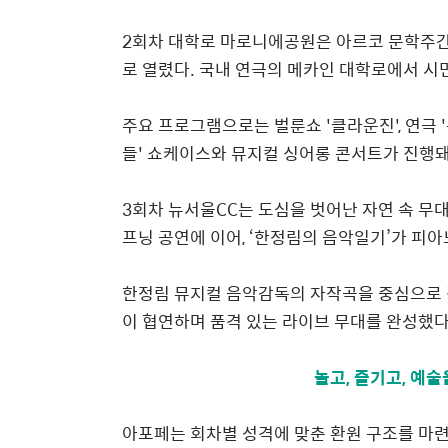
2
회차 대학로 마로니에공원
은 아르코 문학주
로 열렸다
.
국내 연극의 메카인 대학로에서 시
주요
프로그램으로는 벌룬쇼
'
클라운진
',
연극
'
들'
쇼케이스와 뮤지컬 싱어롱 콘서트가 진행돼
3
회차 뉴서울
CC
는 도심을 벗어난 자연 속 무
프닝 공연에 이어
, ‘
한정림의 음악일기
’
가
피아
한정림 뮤지컬
음악감독의 자작곡을 중심으로
이 협연하며 품격 있는 라이브 무대를 완성했
놀고, 즐기고, 예술
아포페는 회차별 성격에 맞춘 환원 구조를 마