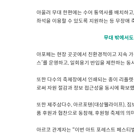
아울러 무대 한편에는 수어 통역사를 배치하고
좌석을 이용할 수 있도록 지원하는 등 무장애
무대 밖에서도
아포페는 현장 곳곳에서 친환경적이고 지속 
스
’
를 운영하고
,
일회용기 반입을 제한하는 동
또한 다수의 축제장에서 인쇄되는 종이 리플렛
로써 자원 절감과 정보 접근성을 동시에 확보
또한 제주삼다수
,
아르포텐
(
대상웰라이프
),
짐
품 후원과 협찬으로 동참해
,
후원형 축제의 의
아르코 관계자는
“
이번 아트 포레스트 페스티