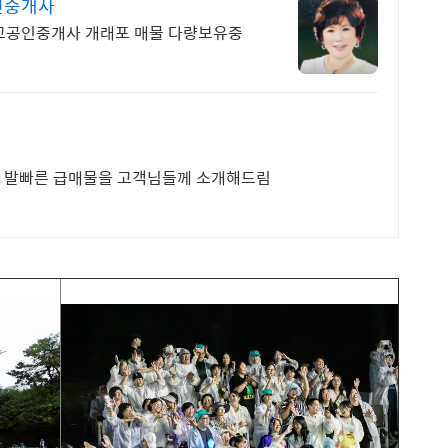
인중개사
트 전문 578.4466 강남최고공인중개사 개래포 매물 다량보유중
와 발빠른 급매물을 고객님들께 소개해드림