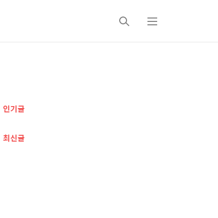
검
메
색
뉴
추
가
인기글
정
보
최신글