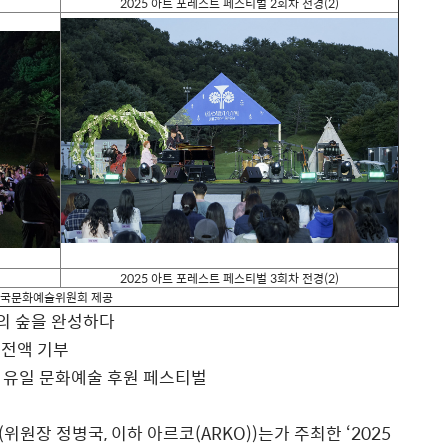
2025
아트 포레스트 페스티벌
2
회차 전경
(2)
2025
아트 포레스트 페스티벌
3
회차 전경
(2)
국문화예술위원회 제공
의 숲을 완성하다
 전액 기부
 유일 문화예술 후원 페스티벌
(
위원장 정병국
,
이하 아르코
(ARKO))
는
가 주최한
‘2025