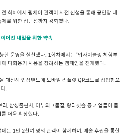
,
전 회차에서 휠체어 관객이 사전 신청을 통해 공연장 내
 축제를 위한 접근성까지 강화했다
.
 이어진 내일을 위한 약속
가능한 운영을 실천했다
. 1
회차에서는
‘
업사이클링 체험부
시에 다회용기 사용을 장려하는 캠페인을 전개했다
.
을 대신해 입장밴드에 모바일 리플렛
QR
코드를 삽입함으
했다
.
보리
,
삼성출판사
,
어부의그물질
,
왕타칫솔 등 기업들이 물
미를 더욱 확장했다
.
벌에는
1
만
2
천여 명의 관객이 함께하며
,
예술 후원을 통한