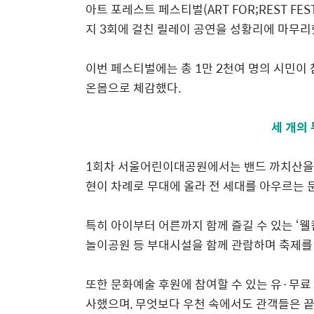
아트
포레스트 페스티벌
(ART FOR;REST FES
지
3
회에 걸친 릴레이 공연을 성황리에 마무
이번 페스티벌에는 총
1
만
2
천여 명의 시민이
온몸으로 체감했다
.
세 개의 
1
회차 서울어린이대공원
에서는 밴드 까치산을
현이 차례로 무대에 올라 전 세대를
아우르는 
특히 아이부터 어른까지
함께 즐길 수 있는
‘
웰
놀이공원 등 부대시설을 함께 관람하며 축제를
또한 문화예술 후원에 참여할 수 있는 유
·
무료
사했으며
,
무엇보다 우천 속에서도 관객들은 끝