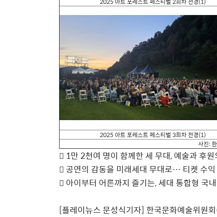
2025
아트 포레스트 페스티벌
2
회차 전경
(1)
2025
아트 포레스트 페스티벌
3
회차 전경
(1)
사진
:
한

1
만
2
천여 명이 함께한 세 무대
,
예술과 후원

공연의 감동을 미래세대 무대로
…
티켓 수익

아이부터 어른까지 즐기는
,
세대 통합형 국내
[플레이뉴스 문성식기자]
한국문화예술위원회