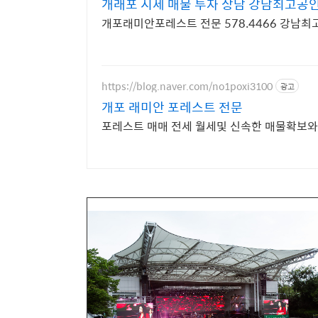
개래포 시세 매물 투자 상담 강남최고공
개포래미안포레스
https://blog.naver.com/no1poxi3100
광고
개포 래미안 포레스트 전문
포레스트 매매 전세 월세및 신속한 매물확보