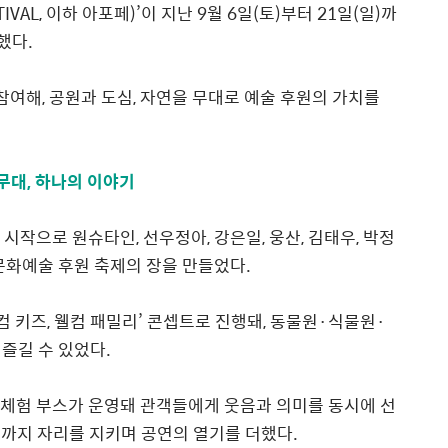
TIVAL,
이하 아포페
)’
이 지난
9
월
6
일
(
토
)
부터
21
일
(
일
)
까
리했다
.
 참여해
,
공원과 도심
,
자연을 무대로 예술 후원의 가치를
무대, 하나의 이야기
 시작으로 원슈타인
,
선우정아
,
강은일
,
웅산
,
김태우
,
박정
문화예술 후원 축제의 장을 만들었다
.
컴 키즈
,
웰컴 패밀리
’
콘셉트로 진행돼
,
동물원
·
식물원
·
 즐길 수 있었다
.
 체험 부스가 운영돼 관객들에게 웃음과 의미를 동시에 선
까지 자리를 지키며 공연의 열기를 더했다
.