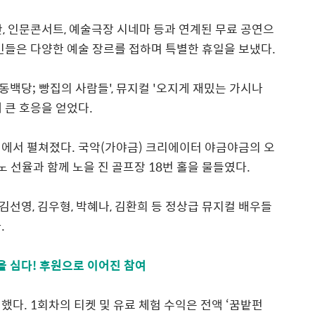
간
,
인문콘서트
,
예술극장 시네마 등과 연계된 무료 공연으
민들은 다양한 예술 장르를 접하며 특별한 휴일을 보냈다
.
동백당
;
빵집의 사람들
',
뮤지컬
'
오지게 재밌는 가시나
 큰 호응을 얻었다
.
대에서 펼쳐졌다
.
국악
(
가야금
)
크리에이터 야금야금의 오
노 선율과 함께 노을 진 골프장
18
번 홀을 물들였다
.
 김선영
,
김우형
,
박혜나
,
김환희 등 정상급
뮤지컬 배우들
다
.
을 심다! 후원으로 이어진 참여
련했다
. 1
회차의 티켓 및 유료 체험 수익은 전액
‘
꿈밭펀