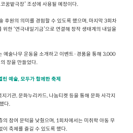
르코꿈밭극장
’
조성에 사용될 예정이다
.
술 후원의 의미를 경험할 수 있도록 했으며
,
마지막
3
회차
를 위한
‘
연극내일기금
’
으로 연결해 창작 생태계의 내일을
는 예술나무 운동을 소개하고 이벤트
·
경품을 통해
3,000
원의 장을 만들었다
.
열린 예술, 모두가 함께한 축제
복지기관
,
문화누리카드
,
나눔티켓 등을 통해 문화 사각지
했다
.
층의 참여 문턱을
낮췄으며
, 1
회차에서는 미취학 아동 무
없이 축제를 즐길 수 있도록 했다
.