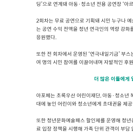
딩
’
으로 연계돼 아동
·
청소년 전용
공연장
‘
아
2
회차는 무료 공연으로 기획돼 시민 누구나 예
는 공연 수익 전액을 청년 연극인의 역량 강화
응원했다
.
또한 전 회차에서 운영된
‘
연극내일기금
’
부스
여 명의 시민 참여를 이끌어내며 자발적인 후
더 많은 이들에게 
아포페는 초록우산 어린이재단
,
아동
·
청소년 
대에 놓인 어린이와 청소년에게 초대권을
제공
또한 청년문화예술패스 할인제를 운영해 청년
료 입장 정책을 시행해 가족 단위
관객이 부담 