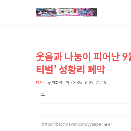
웃음과 나눔이 피어난 9월
상
본
문
세
티벌’ 성황리 폐막
제
컨
목
텐
행사
by
이화미디어
2025. 9. 29. 21:45
본
츠
댓
문
글
달
기
https://blog.naver.com/yyaapa
광고