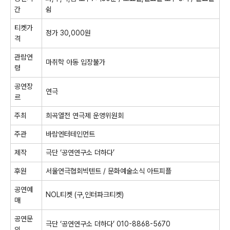
간
쉼
티켓가
정가
30,000
원
격
관람연
마취학 아동 입장불가
령
공연장
연극
르
주최
희곡열전 연극제 운영위원회
주관
바람엔터테인먼트
제작
극단
‘
공연연구소 더하다
’
후원
서울연극협회빅텐트
/
문화예술소식 아트피플
공연예
NOL
티켓
(
구
,
인터파크티켓
)
매
공연문
극단
‘
공연연구소 더하다
’ 010-8868-5670
의