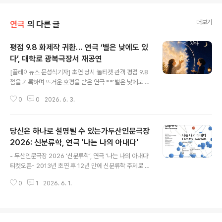
더보기
연극
의 다른 글
평점 9.8 화제작 귀환… 연극 ‘별은 낮에도 있
다’, 대학로 광복극장서 재공연
글 내용
[플레이뉴스 문성식기자] 초연 당시 놀티켓 관객 평점 9.8
점을 기록하며 뜨거운 호평을 받은 연극 **‘별은 낮에도 있
다’**가 오는 6월 4일부터 8월 2일까지 대학로 광복극장
0
0
2026. 6. 3.
에서 재공연된다. '별은 낮에도 있다’는 단기기억상실증을
앓는 여인과 그녀를 사랑하는 남자의 이야기를 그린 감성
드라메디 작품이다. 기억이 반복적으로 사라지는 상황 속
당신은 하나로 설명될 수 있는가두산인문극장
에서도 서로를 향한 마음을 놓지 않는 인물들의 선택을 통
해 사랑과 기억의 본질을 묻는다. 작품은 “사랑은 기억될
2026: 신분류학, 연극 '나는 나의 아내다'
글 내용
때만 존재하는 것이 아니라, 잊혀져도 다시 선택될 수 있
- 두산인문극장 2026 ‘신분류학’, 연극 '나는 나의 아내다'
다”는 메시지를 전하며 웃음과 눈물을 오가는 깊은 여운을
티켓오픈- 2013년 초연 후 12년 만에 신분류학 주제로 다
선사한다. 이번 공연의 가장 큰 특징은 대학로에서도 보기
시 선보여- 어떤 기준으로도 정의되지 않는 실존 인물 샤로
드문 독창적인 무대 연출이다. 대형 LED와 영상 장비 대신
0
1
2026. 6. 1.
테 폰 말스도르프 이야기- 수어통역 · 터치투어 · 한글자막
OHP(오버헤드 프로젝터)..
해설 등 접근성 사항 운영 확대- 오는 6월 24일부터 7월 1
2일까지 두산아트센터 Space111에서 진행 [플레이뉴스
문성식기자] 두산아트센터는 ‘두산인문극장 2026: 신분