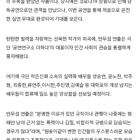
의 주목을 받았던 작품이다
.
당시에는 코로나
19
상황으로 인해 낭
독공연으로만 관객을 만났으나
,
이번 공연을 통해 처음으로 온전
한 실연 무대로 완성되어 기대를 모은다
.
탄탄한 필력을 자랑하는 선욱현 작가의 희곡에
,
반무섭 연출은 극
단
'
공연연구소 더하다
'
의 대표이자 인간 사회의 관습을 통렬하게
풍자해왔다
.
여기에 극단 작은신화 소속의 실력파 배우들 성승연
,
윤노찬
,
박주
형
,
최종헌
,
류연주
,
이시헌
,
주민영
,
김예슬 등 대학로의 개성 넘치는
배우들이 합류해 밀도 높은 앙상블을 선보일 예정이다
.
반무섭 연출은
"
분명한 이유가 있던 규칙이나 관행이 나중에는 형
태만 남아 근거 없는 폭력이나 갑질
,
비합리적 규범으로 답습되는
경우가 많다
"
라며
, "
원숭이같이 변한 인간들의 우스꽝스러운 모습