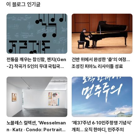
류학’ 마지막 공연 프로그램으로 연극 '나는 나의 아내다'I
이 블로그 인기글
Am My Own Wife'(작 더그 라이트/번역·드라마터그 김
기란/연출 강량원)를 오는 6월 24일부터 7월 12일까지 두
산아트센터 Space111에서 진행한다. '나는 나의 아내다'
미국 극작가 더그 라이트의 대표작으로 퓰리처상..
전통을 깨우는 참신함, 젠지(Gen
건반 위에서 완성한 ‘춤’의 여정…
-Z) 작곡가 5인의 무대 국립국악
조성진 피아노 리사이틀 성료
관현악단 '2026 작곡가 프로젝
트'
노블레스 컬렉션, 'Wesselman
‘제37주년 6·10민주항쟁 기념식’
n · Katz · Condo: Portraits i
개최… 오직 한마디, 민주주의
n American Painting'전 개최