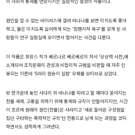
의 사회적 통제를 연상시키는 실험적인 설정의 작품이다
.
원인을 알 수 없는 바이러스에 걸려 바나나를 보면 미치도록 좋아
하고
,
물은 미치도록 싫어하게 되는
‘
침팬지적 욕구
’
를 갖게 된 사
람들이 연구 실험실에 모이면서 벌어지는 사건을 다룬다
.
이 작품은 프랑스 작가 베르나르 베르베르의 저서
「
상상력 사전
」
에
소개되어 조직문화의 관성과 비합리적 규범을 비판할 때 자주 인
용되는 이른바
‘5
마리 원숭이 실험
’
우화를 모티브로 삼았다
.
방 한가운데 놓인 사다리 위 바나나를 따려고 할 때마다 쏟아지는
찬물 세례
.
고통을 피하기 위해 통제와 규칙이 만들어지지만
,
시간
이 흐르며 원래의 원인
(
찬물
)
은 사라지고
‘
새로 들어온 구성원을
집단 구타하는 폭력적인 규칙
’
만 전통으로 남게 되는 과정을 코믹
하면서도 섬뜩하게 그려낸다
.