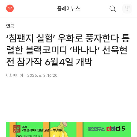
검색하기
플레이뉴스
티스토리
연극
‘침팬지 실험’ 우화로 풍자한다 통
렬한 블랙코미디 ‘바나나‘ 선욱현
전 참가작 6월4일 개박
이화미디어
2026. 6. 3. 16:20