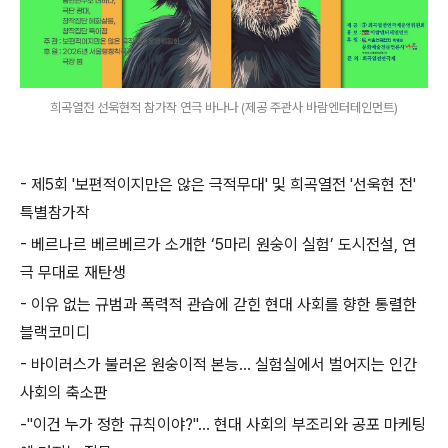
희곡열전 선욱현적 참가작 연극 바나나 (제공 주관사 바람엔터테인먼트)
-
제
5
회
'
보편적이지만은 않은 극적무대
'
및 희곡열전
'
선욱현 전
'
특별참가작
-
베르나르 베르베르가 소개한
‘5
마리 원숭이 실험
’
도시전설
,
연
극 무대로 재탄생
-
이유 없는 규범과 폭력적 관습에 갇힌 현대 사회를 향한 통렬한
블랙코미디
-
바이러스가 불러온 원숭이적 본능
…
실험실에서 벌어지는 인간
사회의 축소판
-"
이건 누가 정한 규칙이야
?"
…
현대 사회의 부조리와 공포 마케팅