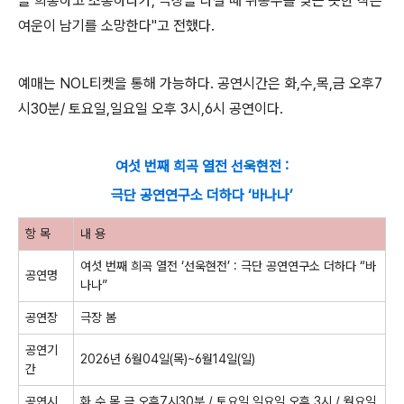
을 희롱하고 조롱하다가
,
극장을 나설 때 뒤통수를 맞는 듯한 작은
여운이 남기를 소망한다
"
고 전했다
.
예매는
NOL
티켓을 통해 가능하다
.
공연시간은 화
,
수
,
목
,
금 오후
7
시
30
분
/
토요일
,
일요일 오후
3
시
,6
시 공연이다
.
여섯 번째 희곡 열전 선욱현전 :
극단 공연연구소 더하다 ‘바나나’
항 목
내 용
여섯 번째 희곡 열전
‘
선욱현전
’ :
극단 공연연구소 더하다
“
바
공연명
나나
”
공연장
극장 봄
공연기
2026
년
6
월
04
일
(
목
)~6
월
14
일
(
일
)
간
공연시
화
,
수
,
목
,
금 오후
7
시
30
분
/
토요일
,
일요일 오후
3
시
/
월요일