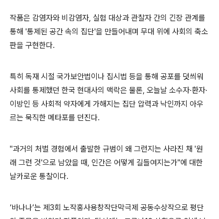
작품은 감염자와 비감염자
,
실험 대상과 관찰자 간의 긴장 관계를
통해
'
통제된 공간 속의 집단
'
을 만들어내며 무대 위에 사회의 축소
판을 구현한다
.
특히 독재 시절 국가보안법이나 집시법 등을 통해 공포를 덧씌워
사회를 통제했던 한국 현대사의 맥락은 물론
,
오늘날 소수자
·
환자
·
이방인 등 사회적 약자에게 가해지는 집단 압력과 낙인까지 아우
르는 묵직한 메타포를 던진다
.
"
과거의 처벌 경험에서 출발한 규범이 왜 그런지는 사라진 채
'
원
래 그런 것
'
으로 남았을 때
,
인간은 어떻게 길들여지는가
"
에 대한
날카로운 통찰이다
.
‘바나나‘는 제
3
회 노작홍사용창작단막극제 공동수상작으로 평단