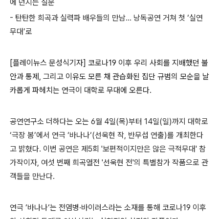
에 던지는 질문
-
탄탄한 희곡과 실력파 배우들의 만남
…
낭독공연 거쳐 첫
‘
실연
무대
’
로
[플레이뉴스 문성식기자]
코로나
19
이후 우리 사회를 지배했던 불
안과 통제
,
그리고 이유도 모른 채 관습화된 집단 규범의 모순을 날
카롭게 파헤치는 연극이 대학로 무대에 오른다
.
공연연구소 더하다는 오는
6
월
4
일
(
목
)
부터
14
일
(
일
)
까지 대학로
‘
극장 봄
’
에서 연극 ‘바나나‘
(
선욱현 작
,
반무섭 연출
)
를 개최한다
고 밝혔다
.
이번 공연은 제
5
회 '보편적이지만은 않은 극적무대'
참
가작이자
,
여섯 번째 희곡열전 '선욱현 전'
의 특별참가 작품으로 관
객들을 만난다
.
연극 ‘바나나‘
는 전염병
·
바이러스라는 소재를 통해 코로나
19
이후