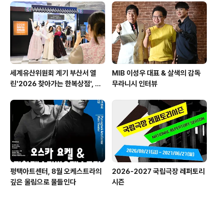
세계유산위원회 계기 부산서 열
MIB 이성우 대표 & 살색의 감독
린'2026 찾아가는 한복상점', 역
무라니시 인터뷰
대 최고 판매 성과
평택아트센터, 8월 오케스트라의
2026-2027 국립극장 레퍼토리
깊은 울림으로 물들인다
시즌