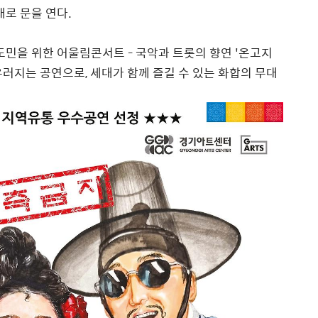
대로 문을 연다
.
도민을 위한 어울림콘서트
-
국악과 트롯의 향연
'
온고지
우러지는 공연으로
,
세대가 함께 즐길 수 있는 화합의 무대