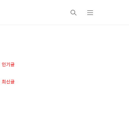
검
메
색
뉴
추
가
인기글
정
보
최신글