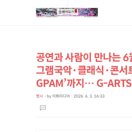
공연과 사람이 만나는 6
상
본
문
세
그램국악·클래식·콘서트
제
컨
목
GPAM’까지… G-ART
텐
츠
행사
by
이화미디어
2026. 6. 3. 16:33
본
댓
문
글
달
기