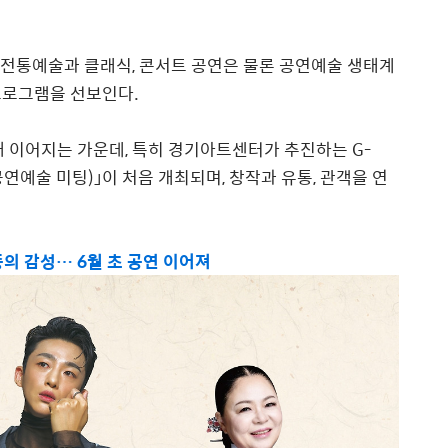
 전통예술과 클래식
,
콘서트 공연은 물론 공연예술 생태계
프로그램을 선보인다
.
내 이어지는 가운데
,
특히 경기아트센터가 추진하는
G-
공연예술 미팅
)
」
이 처음 개최되며
,
창작과 유통
,
관객을 연
의 감성… 6월 초 공연 이어져