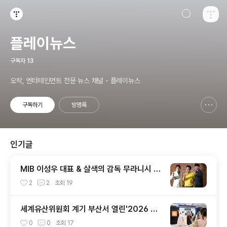
검색하기
티스토리
플레이뉴스
구독자
13
오락, 엔터테인먼트 전문 뉴스 채널 - 플레이뉴스
구독하기
방명록
신고하기 레이어
열기
인기글
MIB 이성우 대표 & 살색의 감독 무라니시 인
터뷰
2
2
조회
19
세계유산위원회 계기 부산서 열린'2026 찾
아가는 한복상점', 역대 최고 판매 성과
0
0
조회
17