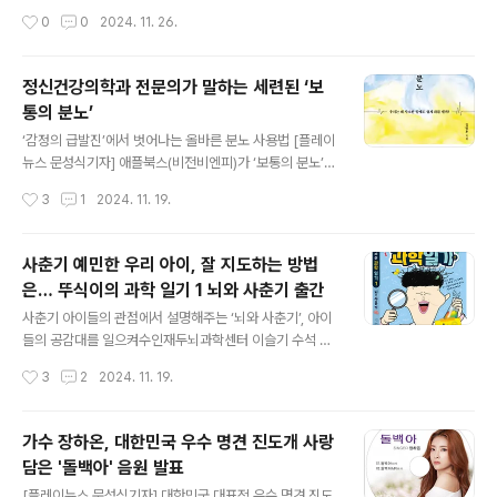
큐패스 한식조리기능사 필기 빈출문제 10회’와 ‘2025 원
력 향상 프로젝트 다뤄사회변화를 모색하는 실무자들에
작성시간
0
0
2024. 11. 26.
큐패스 양식조리기능사 필기 빈출문제 10회’로 구성한 빈
게 현장 기반 유의미한 이야기 전달 [플레이뉴스 문성식기
출문제 10회 시리즈는 조리필..
자] SK그룹의 사회공헌재단인 SK행복나눔재단(이사장 최
기원)은 효과적인 사회문제 해결을 위한 솔루션 개발 과정
정신건강의학과 전문의가 말하는 세련된 ‘보
과 인사이트를 담은 ‘세상파일 인사이트 리포트’를 새롭게
통의 분노’
발간했다고 26일 밝혔다.‘세상파일 인사이트 리포트’는 S
글 내용
K행복나눔재단의 ‘세상파일’ 프로젝트를 공유하는 리포트
‘감정의 급발진’에서 벗어나는 올바른 분노 사용법 [플레이
다. 세상파일은 더 나은 세상을 만들기 위해 사회문제를 발
뉴스 문성식기자] 애플북스(비전비엔피)가 ‘보통의 분노’를
굴하고 최적의 문제해결 솔루션을 개발하는 SK행복나눔재
펴냈다.하루에도 몇 번씩 터져 나오는 분노로 인해 인간관
작성시간
3
1
2024. 11. 19.
단의 사업으로, △장애(이동-학습-직업)△다문화△시니
계에서 고립되고 사회생활에 어려움을 겪고 있다면 분노를
어 등 다양한 영역의 프로젝트를 진행하고 있다.세상파일
표출하는 방식에 문제가 없는지 되돌아봐야 한다. 현대인
은 이번..
들의 고질병인 우울과 불안, 그 밑바탕에는 부정적 감정을
사춘기 예민한 우리 아이, 잘 지도하는 방법
억누르거나 떨쳐내야 한다는 잘못된 인식이 깔려 있다. 부
은… 뚜식이의 과학 일기 1 뇌와 사춘기 출간
정적 감정은 내면에 켜켜이 쌓여 삶의 여러 가지 문제를 만
글 내용
들어낸다. 분노도 마찬가지다. 오랜 시간 억눌러 온 분노는
사춘기 아이들의 관점에서 설명해주는 ‘뇌와 사춘기’, 아이
폭력이나 범죄 같은 통제 불가능한 ‘감정의 급발진’을 일으
들의 공감대를 일으켜수인재두뇌과학센터 이슬기 수석 소
키고 만다. 일상 속에서 우리는 수많은 분노 상황을 마주한
장 참여, 전문적인 정보 및 사춘기 고민 해결 노하우 제
작성시간
3
2
2024. 11. 19.
다. 분노는 우리 삶에 없어서는 안 될 감정이기 때문이
시 [플레이뉴스 문성식기자] 서울문화사가 ‘뚜식이의 과학
다. 영화 ‘인사이드 아웃 2’에서..
일기 1 뇌와 사춘기’를 출간했다.사춘기 시기의 아이들을
잘 지도하는 것은 어려운 일이다. 신간 ‘뚜식이의 과학 일기
가수 장하온, 대한민국 우수 명견 진도개 사랑
1 뇌와 사춘기’는 사춘기에 겪게 되는 고민과 갈등을 ‘뚜식
담은 '돌백아' 음원 발표
이’라는 인기 캐릭터를 통해 재미있게 풀어 나간다. 인지심
글 내용
리교육 전문가인 수인재두뇌과학센터 이슬기 수석소장이
[플레이뉴스 문성식기자] 대한민국 대표적 우수 명견 진도