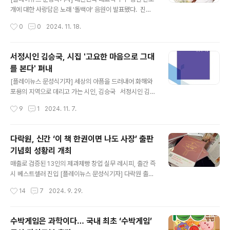
과학 콘텐츠와 감수로 참여했으며, 사춘기의 소소한 고민
개에 대한 사랑담은 노래 '돌백아' 음원이 발표됐다. 진도
에 대한 구체적인 지침, 깨알 같은 노하우를 제시한다.이슬
군청에서 30년 공직생활을 진행 중인 이종호 작사가는 지
작성시간
0
0
2024. 11. 18.
기 수석소장은 ‘뚜식이의 과학 일기 1 뇌와 사춘기’의 가장
역 홍보에 가장 효과적인 것이 노래라는 생각에 이번 '돌백
큰 특징으로 부모님의 관점이 아닌..
아'를 비롯해 ‘신비의바닷길’, ‘가사도자자꿍’ 등 고향 진도
에 대한 애정이 묻어나는 노래 작사를 하여 지역 홍보에 앞
서정시인 김승국, 시집 '고요한 마음으로 그대
장서고 있다. '돌백아'는 'TV조선 내일은 미스트롯' 출연하
를 본다' 펴내
여 가창력을 인정받은 가수 장하온이 경쾌하게 불러 호소
글 내용
력이 있으며, '돌백아'는 진도출신 작곡가 서지산, 가사도
[플레이뉴스 문성식기자] 세상의 아픔을 드러내어 화해와
자자꿍은 역시 진도 가사도 출신 안치행 작곡가의 재능기
포용의 지역으로 데리고 가는 시인, 김승국 서정시인 김승
부로 노래까지 발표하게 되었다. 돌백아 노래는 진도군을
국이 시집 '고요한 마음으로 그대를 본다' (시와시학)를 펴
작성시간
9
1
2024. 11. 7.
대표하는 문화관광자원인 진도개의 우수성을 널리 홍보하
냈다. 이번 시집은 1985년 첫 시집 '주위 둘, 스케치 셋', 1
기 위해 진도개 홍보 노래 ‘돌..
989년 두 번째 시집 '나무 닮기', 1999년 세 번째 시집 '잿
빛 거리에 민들레 피다', 2011년 네 번째 시집 '쿠시나가르
다락원, 신간 ‘이 책 한권이면 나도 사장’ 출판
의 밤', 2021년 '들꽃', 2023년 '꽃은 고요히 피어나고'에
기념회 성황리 개최
이어 여섯 번째 시집이다. 등단 40년을 맞은 시인의 더 깊
글 내용
어진 내면을 담아냈다. 김승국 시인은 전통문화콘텐츠연
매출로 검증된 13인의 제과제빵 창업 실무 레시피, 출간 즉
구원장으로 활동 중이며 전통공연예술연구소장, 무형문화
시 베스트셀러 진입 [플레이뉴스 문성식기자] 다락원 출판
재위원, 노원문화재단 이사장, 수원문화재단 대표이사, 한
사는 지난 26 일(목) 오후 5시 서울 사옥 6층에서 ‘이 책
작성시간
14
7
2024. 9. 29.
국문화예술회관연합회 상임부회장, 전통문화콘텐츠연구..
한권이면 나도 사장’의 출판기념회를 성공적으로 개최했
다. 많은 참석자들의 관심 속에 활발하게 진행된 이번 기념
회는 출간을 기념하는 다양한 행사들로 가득했다.이날 출
수박게임은 과학이다… 국내 최초 ‘수박게임’
판기념회에서는 1부 개회식을 시작으로 △감사장 수여식