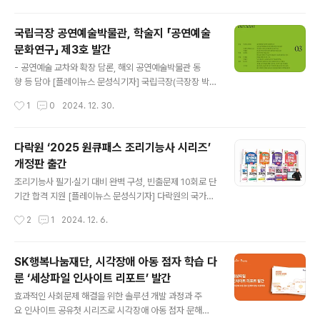
적인 일들은 눈을 뗄 수 없는 재미를..
년 아스트리드 린드그렌 추모상(ALMA) 후보이기도 한 고
정욱 저자가 주석으로 쉽게 읽는 ‘고정욱 그리스 로마 신
국립극장 공연예술박물관, 학술지 「공연예술
화’(전 10권, 애플북스(비전비엔피))를 출간했다.‘그리스
문화연구」 제3호 발간
로마 신화’는 단순한 옛날이야기가 아니라 용기와 지혜, 사
글 내용
랑과 질투, 믿음과 배신, 분노와 용서 등 인간의 다양한 감
- 공연예술 교차와 확장 담론, 해외 공연예술박물관 동
정과 인간 존재에 대해 근본적인 질문을 던지는 서양 고전
향 등 담아 [플레이뉴스 문성식기자] 국립극장(극장장 박인
의 정수다. 신화 속에 담긴 신과 영웅들의 이야기는 많은 이
건)은 12월 31일(화) 「공연예술문화연구」제3호를 발간한
작성시간
1
0
2024. 12. 30.
들의 상상력을 자극해 문학, 예술, 철학 작품의 탄생에 영향
다. 「공연예술문화연구」는 공연예술학과 박물관학 담론부
을 준 서양 문화의..
터 학제 간 융합 연구까지 아우르는 학술지다. 당대 공연예
술 관련 연구 결실과 학문적 논의를 담아내기 위해 2022
다락원 ‘2025 원큐패스 조리기능사 시리즈’
년 창간했다. 「공연예술문화연구」제3호는 ‘특집’ ‘연재’ ‘서
개정판 출간
평’ ‘평론’으로 구성된다. ▲특집에는 매년 제시된 주제를
글 내용
중심으로 투고된 논문 중 심사를 거쳐 선정된 글을 게재한
조리기능사 필기·실기 대비 완벽 구성, 빈출문제 10회로 단
다. 이번 호에는 “공연예술, 교차와 확장”을 주제로 융복합
기간 합격 지원 [플레이뉴스 문성식기자] 다락원의 국가자
공연예술 현황, AI 등 첨단 기술을 적용한 공연 사례를 다룬
격증 수험서 브랜드 원큐패스가 조리기능사 자격증 시험
작성시간
2
1
2024. 12. 6.
논문 세 편을 수록했다. ▲연재는 해외 공연예술 박물관‧
대비를 위한 ‘2025 원큐패스 조리기능사 시리즈’를 출간
도서관 등을 ..
했다고 밝혔다.원큐패스 조리기능사 수험서 시리즈는 한
식, 양식, 중식, 일식복어 등 다양한 분야의 조리기능사 시
SK행복나눔재단, 시각장애 아동 점자 학습 다
험을 준비하는 수험생들을 위해 빈출문제 10회 시리즈, 필
룬 ‘세상파일 인사이트 리포트’ 발간
기 시리즈, 실기 시리즈로 세분화해 구성했으며, 최신 출제
글 내용
경향과 NCS (국가직무능력표준)를 기반으로 설계됐다.조
효과적인 사회문제 해결을 위한 솔루션 개발 과정과 주
리기능사 필기 한식, 양식 빈출문제 10회 시리즈‘2025 원
요 인사이트 공유첫 시리즈로 시각장애 아동 점자 문해