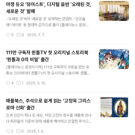
반복되는 일상, 지친 하루 속에서도 우리가 놓치지 말아야
아쟁 듀오 ‘뮤이스트', 디지털 음반 '오래된 것,
할 빛 한 조각을 글로 붙잡는다. 저자는 "이 책은 거창한 희
새로운 것' 발매
망의 메시지가 아니라, 오늘을 버티게 해주는 아주 작은 위
글 내용
로의 문장들"이라고 설명한다. 독자들은 책장을 넘길 때마
-‘오래된 것’에서 ‘새로운 것’ 모색하는 콘셉트 -‘강강술
다 마치 자신의 일기장 속에서 오래된 문장을 발견한 듯한
래’·‘아리랑’ 등 현대적 감각으로 풀이 [플레이뉴스 문성식
공감을 느낄 수 있을 것이다. 책은 하루에 한 줄씩 읽을 수
기자] 여성 아쟁 이중주단 ‘뮤이스트(Mueast)’가 디지털
작성시간
0
0
2025. 7. 7.
있는 구성으로 되어 있어 바쁜 현대인들에게 짧지만 깊은
음반 ‘오래된 것, 새로운 것(Something Old, Somethin
사유의 시..
g New)’을 내놨다. 지난 2022년 첫 음반 ‘A New Roa
d’ 발매 이후 두 번째다. 뮤이스트는 지난 2021년 여성 아
111만 구독자 퀸톨TV 첫 오리지널 스토리북
쟁 연주자 김보은과 조누리가 결성한 듀오다. Mueast는
‘퀸톨과 0의 비밀’ 출간
Music(음악)과 East(동쪽)를 조합한 단어로 ‘동방의 새로
글 내용
운 음악’이라는 의미가 담겨 있다. 그 이름에 담긴 의미에
[플레이뉴스 문성식기자] 111만 구독자의 사랑을 받는 유
충실히 하고자 뮤이스트는 결성 이후 줄곧 국악은 물론 팝,
튜브 크리에이터 퀸톨TV의 첫 오리지널 스토리북 ‘퀸톨과
록, 일렉트로닉, 재즈 등 다양한 장르의 음악을 아쟁의 선율
0의 비밀’이 출간됐다. 마인크래프트와 로블록스 속에서
작성시간
4
1
2025. 3. 10.
에..
다양한 장르의 스토리, 독창적인 상황극으로 수많은 시청
자들의 사랑을 받은 퀸톨TV는 이제 책으로 독자들과 만난
다.‘퀸톨과 0의 비밀’은 신과 마법이 공존하는 크라운 대륙,
애플북스, 주석으로 쉽게 읽는 ‘고정욱 그리스
그곳에서 펼쳐지는 퀸톨의 놀라운 모험 이야기를 담았다.
로마 신화’ 출간
탄탄한 세계관과 설정 속에 마법 학교에 다니는 용감한 소
글 내용
녀 퀸톨이 겪는 흥미진진한 스토리가 펼쳐진다. 어느 날 단
신과 인간이 하나 된 세상, 서양 고전의 정수를 새롭게 만나
짝 친구인 트미가 의문의 편지를 남기고 행방불명되고, 퀸
다 독자들의 기준에 맞춰 새롭게 해석하고 친절한 주석으
톨이 친구를 찾아 나서기로 결심하는 것으로 이야기는 시
로 설명하는 ‘고정욱 그리스 로마 신화’(전 10권) 출간 [플
작성시간
2
0
2025. 1. 6.
작된다. 퀸톨이 이웃 도시인 타임 시티에서 겪게 되는 충격
레이뉴스 문성식기자] 아동·청소년 소설의 대가며 2025