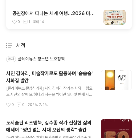
공연장에서 떠나는 세계 여행…2026 마티
네 콘서트 '그랜드 투어-무대 위 세계여행' 하
0
1
조회
14
반기 시즌 패키지 오픈
서적
분류 전체보기
주요 글 목록
플레이뉴스 청소년 보호정책
공지
시인 김하리, 미술작가로도 활동하며 '숨숨숨'
시화집 발간
글 내용
[플레이뉴스 문성식기자] 시인 김하리 작가는 시와 그림으
로 자신의 삶에 또 하나의 지문을 찍어낸 열다섯 번째 시화
집 '숨숨숨'을 발간했다. 사물과 인물을 시로 표현하고, 느
작성시간
0
0
2026. 7. 16.
낌을 색으로 옮기는 작업을 하고 있다. 시와 그림은 단순할
수록 본질에 가깝다는 의식으로 느껴지는 마음을 시로 표
현하고 그림으로 창작하였다. 억지로 꾸미지 않는 시와 그
도서출판 리즈앤북, 김수종 작가 진실한 삶의
림은 자연스러우며, 삶에서 만나는 일상의 시간을 예술적
에세이 "정년 없는 시대 오십의 생각" 출간
으로 표현하여 쉽게 공감할 수 있는 이야기들을 시화집으
글 내용
로 제작하였다. ‘숨숨숨’은 시 40편, 그림 43점으로 구성
[플레이뉴스 문성식기자] 도서출판 리즈앤북은 김수종 저