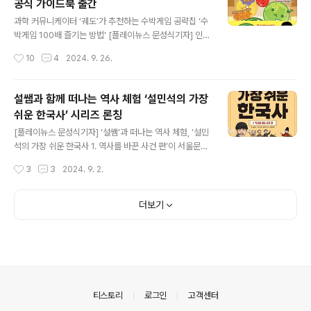
공식 가이드북 출간
△저자 및 친화적 기업 동판 수여식(카페와 베이커리 밴드)
글 내용
△네이버 밴드를 통한 카페와 베이커리 라이브 이벤트△
과학 커뮤니케이터 ‘궤도’가 추천하는 수박게임 공략집 ‘수
카페/베이커리 창업인을 위한 코칭 이벤트 논의 등을 진행
박게임 100배 즐기는 방법’ [플레이뉴스 문성식기자] 인기
했다.‘이 책 한권이면 나도 사장’ 베이커리 창업의 완벽 가
게임 ‘수박게임’의 국내 최초 100% 공식 가이드북 ‘수박게
작성시간
10
4
2024. 9. 26.
이드‘이 책 한권이면 나도 사장’은 매출로 검증된 40가지
임 100배 즐기는 방법’(서울문화사)이 출간됐다.수박게임
베이커리 레시피와 실전 창업 노하우를..
은 2021년 닌텐도 스위치 게임으로 출시됐으나 많은 유튜
버와 스트리머들이 플레이하며 인기를 얻기 시작해 iOS 버
설쌤과 함께 떠나는 역사 체험 ‘설민석의 가장
전과 안드로이드 버전까지 출시됐다. 현재는 전 세계 다운
쉬운 한국사’ 시리즈 론칭
로드 수 1000만을 돌파했으며, 2024년 상반기 한국 닌텐
글 내용
도가 발표한 게임 중 다운로드 랭킹 1위를 기록하는 등 인
[플레이뉴스 문성식기자] ‘설쌤’과 떠나는 역사 체험, ‘설민
기 게임으로 자리 잡았다.도서 ‘수박게임 100배 즐기는 방
석의 가장 쉬운 한국사 1. 역사를 바꾼 사건 편’이 서울문화
법’은 과학 커뮤니케이터 ‘궤도’의 추천사로 눈길을 끈
사에서 출간됐다.한국사를 처음 접하거나, 한국사를 어려
작성시간
3
3
2024. 9. 2.
다. 궤도는 올해 초 유명 유튜브 채널에 출연, 수박게임을
워하는 아이들에게 흥미를 느끼게 해 주고자 기획된 이 책
직접 플레이하며 ..
은, 한국사에서 중요한 12가지 사건을 선정해 만화와 스토
리가 혼합된 형식으로 풀어낸다. 설민석의 한국사 대모험
더보기
의 세 주인공인 설쌤, 평강, 온달이 그 역사적 사건의 현장
에 직접 들어가 사건의 맥락과 주요 인물들을 생생하게 소
개한다.‘설민석의 가장 쉬운 한국사 1. 역사를 바꾼 사건
편’에서는 삼국 시대의 살수 대첩이 벌어지고 있는 청천강
유역에서 고구려군의 용맹한 모습을 관찰하고, 고려 시대
무신 정권이 탄생하는 날로 가서는 어떤 인물들이 어떤 이
의안내
티스토리
로그인
고객센터
유로 그러한 일을 벌이는지, ..