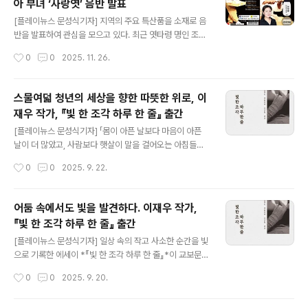
아 부녀 ‘사랑엿’ 음반 발표
질서가 어떻게 약탈 구조를 만들어왔는지, 그리고 지금 세
글 내용
계가 어떤 방식으로 ‘기축통화의 대전환’ 국면에 들어섰는
[플레이뉴스 문성식기자] 지역의 주요 특산품을 소재로 음
지를 거시적 · 역사적 · 기술적으로 분석한 ‘미래 생존 보고
반을 발표하여 관심을 모으고 있다. 최근 엿타령 명인 조오
서’라 할 수 있다. 저자는 이 책을 통해 리플과 XRP를 비롯
환·조유아 부녀가 진도특산품인 울금엿을 내용으로 만든
작성시간
0
0
2025. 11. 26.
한 블록체인 기반 국제 결제망이 기존 SWIFT 체계를 어떻
트로트 곡 ‘사랑엿’을 선보이며 음악적 재능을 펼치고 있다.
게 대체하고 있는..
엿타령은 조오환 선생의 조부(조해정), 모친(박색구), 딸(조
유아)까지 4대째 이어오고 있는 소중한 진도향토문화유산
스물여덟 청년의 세상을 향한 따뜻한 위로, 이
으로 현재 진도엿타령보존회(회장 조오환)에서 각종 공연
재우 작가, 『빛 한 조각 하루 한 줄』 출간
활동을 통해 보전·전승을 이어오고 있다. 조오환 선생은 전
글 내용
라남도무형문화재인 조도닻배노래 예능보유자이자 엿타령
[플레이뉴스 문성식기자] 「몸이 아픈 날보다 마음이 아픈
명인으로 전국적으로 이름을 날리고 있으며, 딸 조유아는
날이 더 많았고, 사람보다 햇살이 말을 걸어오는 아침들이
국립창극단 단원으로 서울에서 국악 활동을 활발하게 진행
있었습니다.그럴 때마다, 저는 사진을 찍고, 한 줄의 시를
작성시간
0
0
2025. 9. 22.
중이다. 부녀간의 의기투합으로 트로트 ‘사랑엿’을 발표해
남겼다. 말보다 눈빛이, 설명보다 침묵이, 그리고 정답보다
대한민국문화도시인 진도 홍보는 물론, 진..
공감이 더 필요하던 시간이 있다」 책장을 넘기다 보면 독자
들은 마치 자기 일기 속 오래된 문장을 다시 만난 듯한 친근
어둠 속에서도 빛을 발견하다. 이재우 작가,
함과 공감을 느낀다. 이 책은 큰 목소리로 희망을 외치지 않
『빛 한 조각 하루 한 줄』 출간
는다. 대신 조용히 곁을 지키며, 바쁜 일상에 잠시 숨 고를
글 내용
수 있는 한 줄의 문장을 건넨다. 『빛 한 조각 하루 한 줄』은
[플레이뉴스 문성식기자] 일상 속의 작고 사소한 순간을 빛
하루에 한 페이지씩, 커피 한 잔을 마시면서, 혹은 잠들기전
으로 기록한 에세이 *『빛 한 조각 하루 한 줄』*이 교보문고
지난 하루를 스케치하듯 마음을 정리하면서 곱씹을 수도
POD, 예스24, 리디북스 등 주요 온라인 서점에서 출간됐
작성시간
0
0
2025. 9. 20.
있다. 또한 비어있는 페이지에 스스로 자신만의 한 문장 혹
다. 『빛 한 조각 하루 한 줄』은 저자가 매일의 삶에서 발견
은 한 ..
한 소소한 풍경과 감정을 한 줄의 문장으로 담아낸 책이다.