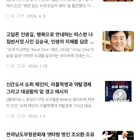
되어 있다. ‘숨.1-생명(탄생)’, ‘숨.2-관계(인연)’, ‘숨.3-영
자의 신간 “정년 없는 시대 오십의 생각”을 출간했다. 이 책
원’의 세 갈래로 나누어 살아 있는 모든 것들이 품고 있는
은 단순히 나이 듦을 기록하는 자기계발서가 아니라, 오십
작성시간
0
1
2026. 4. 9.
숨의 결을 따라간다. ‘숨숨숨’은 단순한 호흡이 아니라 살아
대 독자들이 삶의 의미와 방향을 재조명하고, 앞으로의 시
낸 시간의..
간을 보다 성숙하게 살아갈 수 있도록 안내하는 깊이 있는
에세이다. 저자는 오십을 맞이하며 느끼는 막막함, 당혹감,
고달픈 인생길, 행복으로 안내하는 따스한 나
그리고 그동안의 성취와 시간에 대한 회의를 솔직하게 드
침반서정 시인 김승국, 인생의 지혜를 담은 에
러내면서도, 남은 시간을 두려움의 대상으로 보는 것이 아
글 내용
세이『인생＆행복 내비게이션』 출간
니라 자신이 진정 원하는 삶을 선택할 기회로 바라볼 수 있
“남과 비교하는 ‘Best One’ 대산, 나다운 ”Only One’의
도록 이끈다. "정년 없는 시대 오십의 생각"은 제목에서 드
삶을 살라“각박한 시대를 살아가는 우리에게 건네는 시인
러나듯, 정해진 시간과 기준, 사회적 기대 속에서 살아왔던
의 정갈한 위로와 성찰 [플레이뉴스 문성식기자] 전통문화
작성시간
0
0
2026. 1. 29.
삶에서 벗어나, 오십 이후의 삶을 자신답게 살아가기 위한
콘텐츠연구원장이자, 시집 『들꽃』, 『고요한 마음으로 그대
시선을 제시한다. 저자는..
를 본다』를 통해 따뜻한 서정적인 언어로 지친 현대인들에
게 위로를 건네온 김승국 시인이 이번에는 거친 인생 속에
신간도서 슈퍼 체인지, 리플혁명과 약탈경제
서 행복에 이를 수 있는 방향을 제시하는 에세이집 『인생&
그리고 대공황의 덫 경고 메시지
행복 내비게이션』을 펴냈다. 이 책은 저자가 평생 몸소 겪
글 내용
은 풍파 속에서 길어 올린 깨달음의 기록이다. 틈틈이 메모
[플레이뉴스 문성식기자] 도서출판 BMK는 화이트독 저자
해 둔 사유의 편린 중, 힘겨운 인생길에서 길을 잃은 이들에
의 신간 "슈퍼 체인지: 리플혁명과 약탈경제 그리고 대공황
게 ‘행복’이라는 목적지로 향하는 바른길을 안내할 함축적
의 덫"을 통해 글로벌 금융의 어두운 생태계와 약탈적 경제
작성시간
0
0
2026. 1. 6.
인 글들을 가려 뽑아 엮었다. 또한, 이 책에는 자연에 대한
시스템의 실체를 낱낱이 파헤친다. 전 세계가 유례없는 부
동경, 사람에 대..
채 위기와 자산 버블의 끝자락에서 신음하는 지금, 기존 금
융 질서의 붕괴와 새로운 세계 시스템의 도래를 예고하는
전라남도무형문화재 엿타령 명인 조오환·조유
충격적인 전망서이다. 이 책은 지난 150년간의 금융·통화