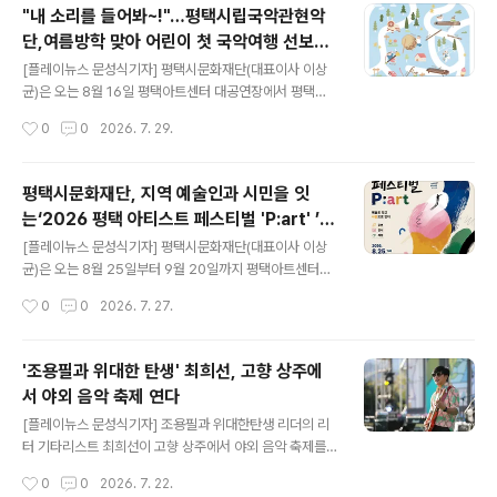
피아니스트 조성진의 리사이틀을 평택에서 만날 수 있는
"내 소리를 들어봐~!"…평택시립국악관현악
특별한 자리였다. 평택시민 선예매부터 높은 관심을 모은
단,여름방학 맞아 어린이 첫 국악여행 선보인
이번 공연은 많은 관객들의 기대 속에 진행되며 세계 정상
글 내용
다
급 연주자의 무대를 향한 시민들의 뜨거운 관심을 확인하
[플레이뉴스 문성식기자] 평택시문화재단(대표이사 이상
는 계기가 됐다. 2015년 쇼팽 국제 피아노 콩쿠르 우승 이
균)은 오는 8월 16일 평택아트센터 대공연장에서 평택시
후 국제 무대에서 가장 주목받는 피아니스트 가운데 한 명
립국악관현악단 제12회 정기연주회 '어린이와 가족이 함
작성시간
0
0
2026. 7. 29.
인 조성진은 이번 무대에서도 특유의 섬세한 해석과 정교
께하는 여름방학 국악여행'을 개최한다. 이번 공연은 평택
한 음악성으로 객석을 사로잡았다. 절제된 표현..
시립국악관현악단 창단 이후 처음 선보이는 어린이·가족
대상 정기연주회로, 스토리와 연기, 국악관현악 연주를 결
평택시문화재단, 지역 예술인과 시민을 잇
합한 참여형 공연이다. 어린이들이 우리 음악을 쉽고 재미
는‘2026 평택 아티스트 페스티벌 'P:art' ’개
있게 접하고 국악과 자연스럽게 친해질 수 있도록 기획됐
글 내용
최
다. 공연은 피리 단원 ‘대환’과 소리꾼 ‘정미’가 떠나는 신비
[플레이뉴스 문성식기자] 평택시문화재단(대표이사 이상
로운 모험을 중심으로 펼쳐진다. 여행 속에서 피리, 대금,
균)은 오는 8월 25일부터 9월 20일까지 평택아트센터와
가야금, 해금, 장구 등 다양한 국악기를 만나 각 악기의 특
관내 문화예술 거점 공간에서 ‘2026 평택 아티스트 페스
작성시간
0
0
2026. 7. 27.
징과 소리를 자연스럽게 익히고, 사자춤과 신명 나는 연희
티벌 'P:art'’(이하 P:art)을 개최한다. 지난해 처음 선보인
가 더해져 어린이와 가족 모두가 소리를 자..
P:art는 「2026 지역상생·문화동행 페스타」 지역문화 우수
사례 공모 문화 기획 부문에 선정돼 전국지역문화재단연합
'조용필과 위대한 탄생' 최희선, 고향 상주에
회 회장상을 수상하며 지역 문화예술축제로서의 경쟁력을
서 야외 음악 축제 연다
인정받았다. 올해는 평택아트센터 개관과 연계한 특별 프
글 내용
로그램을 새롭게 선보이며 공연과 전시, 시민참여 콘텐츠
[플레이뉴스 문성식기자] 조용필과 위대한탄생 리더의 리
를 한층 확대해 운영한다. ‘예술로 잇고, 사람으로 잇다’를
터 기타리스트 최희선이 고향 상주에서 야외 음악 축제를
슬로건으로 열리는 이번 축제는 공연, 전시, 체험 등 다양한
연다. 최희선 측은 오는 25일 오후 7시 30분 경북 상주시
작성시간
0
0
2026. 7. 22.
프로그램을 통해 시민들이 일상에서 문화예술을 가까이 만
북천시민공원 야외음악당에서 ‘최희선의 한여름밤 콘서