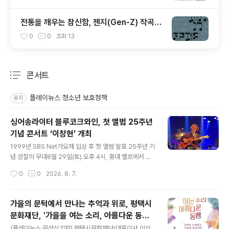
전통을 깨우는 참신함, 젠지(Gen-Z) 작곡가
5인의 무대 국립국악관현악단 '2026 작곡
0
0
조회
13
가 프로젝트'
콘서트
분류 전체보기
주요 글 목록
플레이뉴스 청소년 보호정책
공지
싱어송라이터 블루코크와인, 첫 앨범 25주년
기념 콘서트 ‘이창현’ 개최
글 내용
1999년 SBS Net가요제 입상 후 첫 앨범 발표 25주년 기
념 성찰의 무대8월 29일(토) 오후 4시, 홍대 벨르에서 개
최… 예스24 통해 예매 진행본명 ‘이창현’ 내건 진정성 있
작성시간
0
0
2026. 8. 7.
는 무대… 선착순 ‘2+1 티켓 이벤트’ 등 다채로운 구성 [플
레이뉴스 문성식기자] 싱어송라이터 블루코크와인이 첫 앨
범 발매 25주년을 맞아 오는 8월 29일(토) 오후 4시, 홍대
가을의 문턱에서 만나는 추억과 위로, 평택시
벨르에서 기념 단독 콘서트 ‘이창현’을 개최한다. 블루코크
문화재단, '가을을 여는 소리, 아름다운 동행'
와인은 1999년 SBS Net가요제에서 2위로 입상하며 본
글 내용
개최
격적인 음악 활동의 포문을 열었다. 이후 홍대 인디밴드 ‘W
[플레이뉴스 문성식기자] 평택시문화재단(대표이사 이상