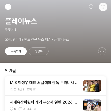
검색하기
티스토리
플레이뉴스
구독자
13
오락, 엔터테인먼트 전문 뉴스 채널 - 플레이뉴스
구독하기
방명록
신고하기 레이어
열기
인기글
MIB 이성우 대표 & 살색의 감독 무라니시 인
터뷰
2
2
조회
17
세계유산위원회 계기 부산서 열린'2026 찾
아가는 한복상점', 역대 최고 판매 성과
0
0
조회
13