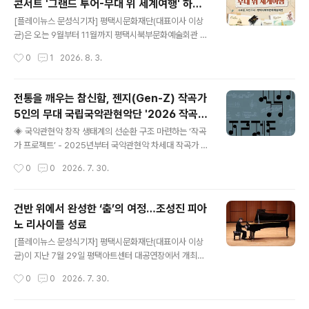
콘서트 '그랜드 투어-무대 위 세계여행' 하반
및 영상 심사와 2차 실기 심사를 통해 최종 선발한다. 접수
글 내용
기 시즌 패키지 오픈
는 2026년 8월 19일(수)부터 8월 21일(금) 오후6시까지
[플레이뉴스 문성식기자] 평택시문화재단(대표이사 이상
경기아트센터 채용 홈페이지를 통해 온라인으로 진행된다.
균)은 오는 9월부터 11월까지 평택시북부문화예술회관 소
최종 선발된 협연자는 2026 '젊은 명인 : Young Virtuos
공연장에서 ‘2026 마티네 콘서트 '그랜드 투어-무대 위
작성시간
0
1
2026. 8. 3.
o' 공연 출연과 함께 소정의 협연료와..
세계여행' 하반기 시즌을 재개한다고 밝혔다. 공연과 해설,
체험 프로그램을 통해 세계 각국의 음악과 문화를 소개하
는 이번 시즌은 8월까지 한정 판매되는 시즌 패키지를 통
전통을 깨우는 참신함, 젠지(Gen-Z) 작곡가
해 50% 할인 혜택으로 만나볼 수 있다. 마티네 콘서트는
5인의 무대 국립국악관현악단 '2026 작곡가
하루를 문화생활로 시작하고자 하는 이들을 대상으로 기획
글 내용
프로젝트'
한 60분 내외의 가벼운 클래식 콘서트이다. 올해는 여행으
◈ 국악관현악 창작 생태계의 선순환 구조 마련하는 ‘작곡
로 각국의 문화와 음악을 경험하며 견문을 높이는 유럽식
가 프로젝트’ - 2025년부터 국악관현악 차세대 작곡가 발
여행 문화 ‘그랜드 투어(Grand Tour)’를 주제로 한다. 주
굴·육성을 위한 ‘작곡가 프로젝트’ 도입 - 작품 경쟁력 향상
작성시간
0
0
2026. 7. 30.
제에 맞게 회차마다 다른 나라를 선정해, 전문 해설과 함께
을 위한 내부 중간 평가 도입, 만 25세부터 31세까지 최종
그 나라의 음악과 문화를..
5인 선정 ◈ 멘토링·워크숍·리딩세션 등 실무 중심 프로그
램 제공 - 지휘자 김성국 퍼실리테이터 참여, 2025년 상
건반 위에서 완성한 ‘춤’의 여정…조성진 피아
주작곡가 손다혜·홍민웅도 멘토 참여 ◈ 2030 작곡가들
노 리사이틀 성료
의 패기와 독창성이 돋보이는 국악관현악 신작 초연 - 한국
글 내용
설화·전통 소재부터 지하철역 풍경까지 다채로운 소재 활
[플레이뉴스 문성식기자] 평택시문화재단(대표이사 이상
용 - 5인 5색 작곡가의 개성이 드러나는 10분 내외의 국악
균)이 지난 7월 29일 평택아트센터 대공연장에서 개최한
관현악 작품 완성작 초연 공연명2026 가치 만드는 국립극
'조성진 피아노 리사이틀'을 관객들의 뜨거운 호응 속에 성
작성시간
0
0
2026. 7. 30.
장-국립국악관현악단 '2026 작곡가 프로젝트'일시2..
황리에 마무리했다고 밝혔다. 이번 공연은 평택아트센터
개관 이후 선보인 하반기 대표 클래식 공연으로, 세계적인