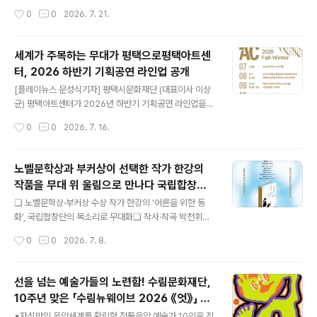
집대성하여 전체가 함께하는 축제 무대를 만들기 위해 구슬땀을 흘리고 있습니다. 이
페스티벌오케스트라 with 양성원'은 국내 대표 클래식 음
작성시간
0
0
2026. 7. 21.
화여대 3박4일 준비캠프에서 허들링하며 대한민국의 미래를 짊어질 200명의 청소
악축제인 평창대관령음악제 피날레 공연의 국내 순회 무대
년들이 여러분을 기다리고 있습니다.부디 참석하시어 격려와 응원의 마음을 전해주
다. 베를린 필하모닉 오케스트..
시면 감사하겠습니다.- 행사명 : 제9회 2026 허들링청소년합창축제- 일 시 : 202
세계가 주목하는 무대가 평택으로평택아트센
6년 7월 25일(토) 오후 3시- 장 소 : 이화여자대학교 대강당ewha-media@dau
터, 2026 하반기 기획공연 라인업 공개
m.net​(공식페이스북) http://facebook...
글 내용
[플레이뉴스 문성식기자] 평택시문화재단 (대표이사 이상
균) 평택아트센터가 2026년 하반기 기획공연 라인업을
공개했다. 세계적인 클래식 거장과 국내 대표 예술단체가
작성시간
0
0
2026. 7. 16.
함께하는 이번 시즌은 피아노, 오케스트라, 발레, 한국무용,
재즈 등 다양한 장르를 아우르며 시민들에게 수준 높은 공
연예술을 가까이에서 만날 수 있는 기회를 제공할 예정이
노벨문학상과 부커상이 선택한 작가 한강의
다. 하반기 기획공연은 ▲조성진 피아노 리사이틀(7월 29
작품을 무대 위 울림으로 만나다 국립합창단
일) ▲오스카 요켈 & 평창페스티벌오케스트라 with 양성
글 내용
광복절 기념음악회「눈물상자」
원(8월 7일) ▲정명훈 & KBS교향악단 with 김세현(8월
❑ 노벨문학상·부커상 수상 작가 한강의 ‘어른을 위한 동
26일) ▲백건우 70주년 피아노 리사이틀(9월 12일) ▲
화’, 국립합창단의 목소리로 무대화❑ 작사·작곡 박천휘가
국립발레단 지젤>(9월 18일~19일) ▲손민수 피아노 리
빚어낸 창작 합창음악극… 한강의 문장이 합창의 언어로 다
작성시간
0
0
2026. 7. 8.
사이틀(10월 25일) ▲유니버설 발레단 호두까기 인형>(1
시 태어나다❑ 감정을 억누르는 시대, ‘눈물’을 통해 다시
1월 20일~21일)..
마주하는 위로와 회복의 순간국립합창단 광복절 기념음악
회 「눈물상자」 공연 개요 ∎ 공 연 명 : 국립합창단 광복절 기
선을 넘는 예술가들의 노련함! 수림문화재단,
념음악회 「눈물상자」 ∎ 공 연 일 시 : 2026. 8. 14.(금) 19:
10주년 맞은 「수림뉴웨이브 2026 《엇》」 개
30 ∎ 공 연 장 소 : 예술의전당 콘서트홀 ∎ 지 휘 : 민인기
글 내용
최
(단장 겸 예술감독) ∎ 합 창 : 국립합창단 ∎ 제 작 진 ▸ 원
▪자신만의 음악세계를 확립한 전통음악 예술가 10인을 직