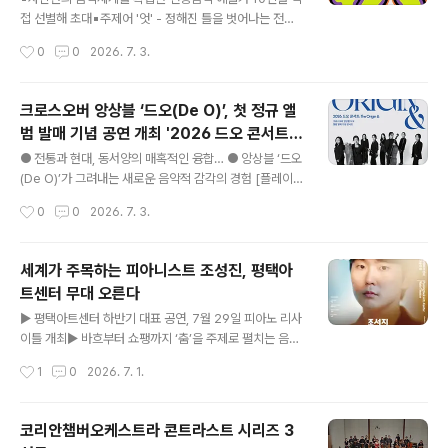
작 : 한 강 ▸ 작사·작곡 : 박천휘 ▸ 연 출 : 오경택 ▸ 편 곡 :
접 선별해 초대▪주제어 '엇' - 정해진 틀을 벗어나는 전통
공혜린 ∎ 출 연 진 ▸ 출 연 : 배우 김승대(아저씨 역) 배우
음악 본연의 즐거움▪악기와 목소리만으로 펼치는 창작 실
작성시간
0
0
2026. 7. 3.
최..
험 무대▪10년 간 동시대 전통음악계와 만들어온 수림문화
재단의 기획공연 [플레이뉴스 문성식기자] 수림문화재단
(이사장 전경희)은 오는 8월 27일부터 11월 5일까지 김희
크로스오버 앙상블 ‘드오(De O)’, 첫 정규 앨
수아트센터 SPACE1에서 한국 전통음악의 지금을 만나는
범 발매 기념 공연 개최 '2026 드오 콘서트 :
공연제 「수림뉴웨이브 2026 《엇》」을 개최한다. 2017년
글 내용
The Origin ＆' 2026년 7월 8일(수) 오후
탄생하여 올해로 10주년을 맞은 수림뉴웨이브는 자신만의
● 전통과 현대, 동서양의 매혹적인 융합… ● 앙상블 ‘드오
7시 30분, 예술의전당 인춘아트홀
음악 세계를 구축한 창작 전통음악가를 조명하는 공연제
(De O)’가 그려내는 새로운 음악적 감각의 경험 [플레이뉴
로, 매년 하나의 주제를 중심으로 동시대 우리음악의 흐름
스 문성식기자] 한국음악과 서양음악의 경계를 허물고 장
작성시간
0
0
2026. 7. 3.
을 탐색해 왔다. 올해의 주제어 ‘엇’은 전통음악에서 엇박과
르와 매체를 넘나들며 독보적인 음악적 지평을 확장해 온
엇모리처럼 익숙한 흐름을 비껴가며..
크로스오버 앙상블 ‘드오(De O)’가 첫 번째 정규 앨범 발
매를 기념하는 무대를 올린다. 이번 공연은 드오가 그간 탐
세계가 주목하는 피아니스트 조성진, 평택아
구해 온 ‘우리는 무엇과 어떻게 연결되어 있는가’라는 질문
트센터 무대 오른다
에 대한 첫 번째 음악적 응답을 담아낸 자리다. 음악과 영
글 내용
상, 전통과 현대, 동서양의 다양한 요소를 융합하여 인간과
▶ 평택아트센터 하반기 대표 공연, 7월 29일 피아노 리사
자연, 감정과 사유가 교차하는 지점을 밀도 있게 그려낸다.
이틀 개최▶ 바흐부터 쇼팽까지 ‘춤’을 주제로 펼치는 음악
특히 드뷔시의 ‘Clair de lune’를 제외한 전곡을 드오만의
여행▶ 7월 2일 평택시민 선예매 시작, 시민 문화향유 기
작성시간
1
0
2026. 7. 1.
색채로 완성된 창작곡으로 구성하여, 차세대 앙상블로서의
회 확대 [플레이뉴스 문성식기자] 평택시문화재단(대표이
음악적..
사 이상균)이 오는 7월 29일 평택아트센터 대공연장에서
세계적인 피아니스트 조성진의 피아노 리사이틀을 개최한
코리안챔버오케스트라 콘트라스트 시리즈 3
다. 이번 공연은 평택아트센터에서 진행되는 2026년 하반