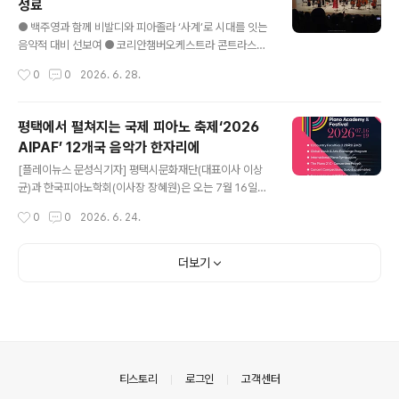
성료
기 대표 클래식 공연으로, 세계 정상급 연주자의 무대를 통
글 내용
해 시민들에게 수준 높은 클래식 공연을 가까이에서 만날
● 백주영과 함께 비발디와 피아졸라 ‘사계’로 시대를 잇는
수 있는 기회를 제공하고자 마련됐다. 세계가 사랑하는 피
음악적 대비 선보여 ● 코리안챔버오케스트라 콘트라스트
아니스트, 조성진 조성진은 2015년 쇼팽 국제 피아노 콩
시리즈 3 - KCO X 백주영 성료● 바로크와 현대를 아우
작성시간
0
0
2026. 6. 28.
쿠르 우승 이후 세계 클래식계를 대표하는 피아니스트로
르는 프로그램으로 콘트라스트 시리즈의 정체성 확장[플레
자리매김했다. 그의 공연은 예매 시작과..
이뉴스 문성식기자] 코리안챔버오케스트라(Korean Cha
mber Orchestra, 음악감독 김 민, 이하 KCO)가 지난 6
평택에서 펼쳐지는 국제 피아노 축제‘2026
월 18일 로데아트센터 콘서트홀에서 열린 '서울문화재단
AIPAF’ 12개국 음악가 한자리에
공연장상주단체육성지원 선정 프로젝트 – 코리안챔버오케
글 내용
스트라 콘트라스트 시리즈 3 – 백주영 X KCO'를 성황리
[플레이뉴스 문성식기자] 평택시문화재단(대표이사 이상
에 마무리했다. 이번 공연은 서울문화재단 공연장상주단체
균)과 한국피아노학회(이사장 장혜원)은 오는 7월 16일부
육성지원 선정 프로젝트의 일환으로 마련됐으며, '사계'를
터 19일까지 평택시남부문화예술회관, 이원문화원, 소노
작성시간
0
0
2026. 6. 24.
주제로 바로크 시대의 비발디와 20세기 작곡가 피아졸라
벨 천안에서 ‘2026 아시아 국제 피아노 아카데미 & 페스
의 대표작을 한 무대에서 선..
티벌(AIPAF)’을 공동 개최한다. AIPAF는 한국피아노학회
와 36년의 역사를 함께한 국제 심포지엄, 이원 뮤직 페스
더보기
티벌을 비롯해 마스터클래스와 학술 프로그램, Concert-
Competition, 갈라 콘서트 등 교육과 공연, 교류가 결합
된 복합형 음악 축제다. 특히 AIPAF는 2015년 세계피아
노교수협회(World Piano Teachers Association, W
PTA)로부터 ‘Diploma of Excellence(최우수 인증
서)’를 수여받으며 프로그램의 우수성과 국제적 ..
의안내
티스토리
로그인
고객센터