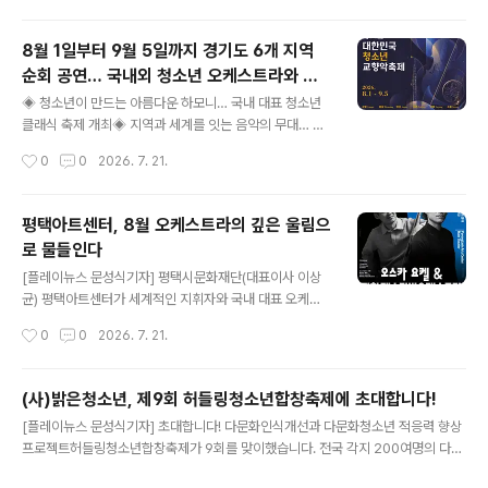
날 수 있도록 기획..
트’를 연다고 20일 밝혔다. ‘최희선의 한여름밤 콘서트’는
해마다 상주에서 3일간 열리는 ‘한여름밤의 축제’ 중 둘째
8월 1일부터 9월 5일까지 경기도 6개 지역
날 진행된다. 무료로 열리는 이 공연은 정통 밴드 음악을 들
순회 공연… 국내외 청소년 오케스트라와 장
을 수 있는 상주시의 유일한 라이브 공연이다. 올해 ‘한여름
글 내용
애인 오케스트라 함께하는 클래식 축제, 미래
밤 콘서트’에는 최희선과 함께 사랑과평화 베이스 박태진,
◈ 청소년이 만드는 아름다운 하모니… 국내 대표 청소년
음악 인재 발굴과 문화교류의 장, 청소년들이
키브라더스 출신 조주천, 손호정(키보드), 서울예대에 재학
클래식 축제 개최◈ 지역과 세계를 잇는 음악의 무대… 국
중인 학생 드러머 김동혁이 무대에 오른다. 공연의 구성이
제 문화교류로 축제 의미 더해◈ 미래 음악가들의 꿈과 도
함께 만드는 성장과 화합의 무대
작성시간
0
0
2026. 7. 21.
짜임새 있다. 기타리스트로는 이례적으로 전곡 연주곡 앨
전… 관객과 함께하는 클래식 축제 [플레이뉴스 문성식기
범을 낸 기타리스트 최..
자] (재)경기아트센터(사장 김상회)와 (사)경기도음악협회
는 오는 8월 1일부터 9월 5일까지 군포, 화성, 안산, 이천,
평택아트센터, 8월 오케스트라의 깊은 울림으
고양, 수원 경기도 6개 지역에서 '제11회 대한민국 청소년
로 물들인다
교향악축제'를 개최한다. 대한민국 청소년 교향악축제는
글 내용
청소년 오케스트라 활동을 통해 미래 클래식 인재를 발굴
[플레이뉴스 문성식기자] 평택시문화재단(대표이사 이상
하고 수준 높은 공연 경험을 제공하기 위해 2016년 시작
균) 평택아트센터가 세계적인 지휘자와 국내 대표 오케스
된 국내 대표 청소년 클래식 축제다. 지난 10년 동안 전국
트라가 함께하는 클래식 공연으로 8월을 풍성하게 채운다.
작성시간
0
0
2026. 7. 21.
의 청소년 연주자들이 참여하며 성장의 무대로 자리매김했
'오스카 요켈 & 평창페스티벌오케스트라 with 양성원'과
으며, 올해는 새로운 10년의..
'정명훈 & KBS교향악단 with 김세현'이 차례로 무대에 오
른다. 차세대 지휘자와 세계적인 거장, 국내 대표 음악제 오
(사)밝은청소년, 제9회 허들링청소년합창축제에 초대합니다!
케스트라와 창단 70주년을 맞은 KBS교향악단이 선보이
글 내용
[플레이뉴스 문성식기자] 초대합니다! 다문화인식개선과 다문화청소년 적응력 향상
는 두 무대를 통해 시민들에게 깊이 있는 클래식 무대를 선
프로젝트허들링청소년합창축제가 9회를 맞이했습니다. 전국 각지 200여명의 다문
사할 예정이다. 평창대관령음악제 피날레의 감동, 평택에
화와 비다문화청소년이 합창을 매개로지난 7개월간 팀별로 함께 갈고 닦은 기량을
서 다시 만난다 먼저 8월 7일 열리는 '오스카 요켈 & 평창