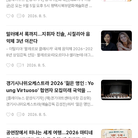
ELL’로 첫 앨범 《Good Movie》를 발표한 이래, 올해로
균)은 오는 9월 5일 오후 5시 평택시북부문화예술회관 소
음악 인생 25주년을 맞이했다. 화려한 수식어 대신 자신만
공연장에서 중·장년층과 실버세대를 위한 기획공연 ‘2026
작성시간
0
0
2026. 8. 5.
의 음악적 길을 묵묵히 걸어온 그는 이번 무대를..
감성콘서트 '가을을 여는 소리, 아름다운 동행'을 개최한다
고 밝혔다. 이번 공연은 시민들에게 수준 높은 문화예술 향
유 기회를 제공하고, 음악을 통해 세대 간 공감과 소통의 장
말러에서 록까지…지휘자 진솔, 시칠리아 음
을 마련하기 위해 기획됐다. 포크와 레트로 음악을 중심으
악제 3년 이끈다
로 오랫동안 사랑받아 온 명곡들을 라이브로 선보이며 가
글 내용
을의 시작을 알리는 무대로 관객들을 만날 예정이다. ‘가을
- 이탈리아 ‘팔레르모 클래시카’ 국제 음악제 2026~202
이 아름다운 이유는 함께하는 사람이 있기 때문이다’라는
8년 상임감독 선임- 팔레르모·타오르미나·셀리눈테·아그
메시지를 담은 이번 공연은 오랜 시간 삶의 여정을 걸어온
리젠토서 3개 프로덕션 7차례 지휘 [플레이뉴스 문성식기
작성시간
0
1
2026. 8. 5.
시민들에게 휴식과 위로를 전하는 무대로 꾸며진다. 세대
자] 지휘자 진솔이 이탈리아 시칠리아의 국제 음악제 ‘팔레
를 대표하는 음악을 통해 추억과 감동을..
르모 클래시카’를 앞으로 3년간 이끈다. 올해 무대에서는
정통 교향악부터 영화음악과 록음악까지, 다양한 음악을
경기시나위오케스트라 2026 '젊은 명인 : Yo
클래식의 어법으로 재해석하며 장르의 경계를 넘나드는 무
ung Virtuoso' 협연자 모집미래 국악을 이
대를 선보일 예정이다. 팔레르모 클래시카는 진솔을 2026
글 내용
끌 차세대 연주자 모집 … 8월19일부터 21일
년부터 2028년까지 임기의 삼임감독으로 선임했다고 밝
[플레이뉴스 문성식기자] (재)경기아트센터(사장 김상회)
까지 접수
혔다. 음악제 측은 “대규모 교향악 레퍼토리에 대한 깊은
경기시나위오케스트라(예술감독 김성진)에서 '젊은 명인 :
이해와 현대적이고 다원적인 예술 프로젝트를 결합하는 능
Young Virtuoso' 공연에 함께할 협연자를 모집한다. '젊
작성시간
0
0
2026. 8. 5.
력”을 선임 배경으로 꼽았다. 최근 3년간 이어진 객원 지휘
은 명인 : Young Virtuoso'는 젊은 연주자들에게 국악관
를 통해 진솔과 음악제가 예술적 비전과..
현악 협연 무대를 제공하는 경기시나위오케스트라의 대표
기획공연이다. 지원 자격은 1986년 1월 1일 이후 출생자
공연장에서 떠나는 세계 여행…2026 마티네
로 국악관현악 협연이 가능한 사람이며, 협연자는 1차 서류