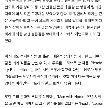
작가는 어느 날 만돌린에 실수로 물감을 떨어뜨리는데
,
서양배를
반으로 가른 형태의 동그란 만돌린 몸통에 물감 한 방울이 떨어진
자국이 마치 작은 구멍처럼 보였다고 한다
.
이 장면에서 작가는 같
은 사물이라도 그 구성 요소의 사이즈 비율을 달리할 때 확연히 다
른 인상이 만들어진다는 것을 발견한다
.
이렇게 탄생한 불균형한
비례에 의한 낯선 볼륨감은 보테로의 시그너처 기법으로 자리 잡
았다
.
이 외에도 전시에서는 보테로의 예술적 상상력을 자극한 모티브를
담은 여러 작품을 만날 수 있다
.
투우를 모티브로 한 작품
‘Picado
r y Banderillero’
는 어린 시절 투우사 학교에 다닌 보테로가 투우
기술보다는 투우사의 복장과 경기장의 깃발 색에 더욱 마음을 뺏
겼다는 비하인드 스토리를 알고 보면 더욱 흥미롭다
.
또한 그의 문화적 뿌리를 상징하는
‘Man with Horse’,
유년 시절
을 보낸 마을 이미지로 그의 향수를 불러일으키는
‘Fiesta Nacion