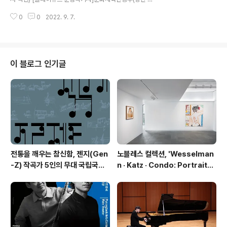
아름다움을 알리고 힐링 공간을 제공할 예정이다. 새로운
보균)와 한국공예·디자인문화진흥원(원장 김태훈, 이하 공
타입의 문화 예술 공간으로 재창조 될 ‘2022 서초문화원
0
0
2022. 9. 7.
진원)은 9월 8일부터 12일까지 프랑스 파리에서 열리는
아트페어 '야외..
유럽 최대 인테리어 박람회인 ‘메종&오브제(MAISON&O
BJET PARIS)’에 한국공예관을 설치․운영한다. 동 공예관
에는 한국의 우수공예품으로 지정된 대표작가 6팀(명)의
작품이 전시된다. 주요 출품작을 살펴보면 ▲김경찬 작가
이 블로그 인기글
는 제주 화산회토 특유의 붉은 색감을 강조하여 전통 제주
옹기를 재해석한 옹기를, ▲김윤진 작가는 전통 칠보 기법
과 산업적인 에나멜 기법을 접목하여 제작한 테이블웨어
를, ▲박수이 작가는 전통 옻칠공예 제작기법인 협저칠기
법을 응용한 디저트 식기를, ▲양성오..
전통을 깨우는 참신함, 젠지(Gen
노블레스 컬렉션, 'Wesselman
-Z) 작곡가 5인의 무대 국립국악
n · Katz · Condo: Portraits i
관현악단 '2026 작곡가 프로젝
n American Painting'전 개최
트'