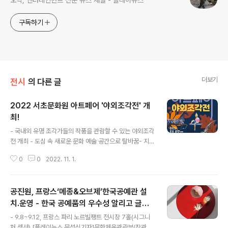
오락, 엔터테인먼트 전문 뉴스 채널 - 플레이뉴스
구독하기
더보기
전시
의 다른 글
2022 서초문화원 아트페어 '야외조각전' 개
최!
글 내용
- 국내외 유명 조각가들의 작품을 관람할 수 있는 야외조각
전 개최 - 도심 속 새로운 문화 예술 공간으로 탈바꿈- 지친
일상 속 힐링의 시간이 될 ‘2022 서초문화원 아트페어’
0
0
2022. 11. 1.
[플레이뉴스 문성식기자] 서초문화원(원장 박기현)은 오는
11월 07일(월)부터 11월 22일(화)까지 서초문화예술회관
문화예술마당~양재음악산책길에서 ‘2022 서초문화원 아
공진원, 프랑스‘메종&오브제’한국공예관 설
트페어 '야외조각전'’을 개최한다. 지난 8월, 전례가 없는
폭우로 인해 양재천이 큰 수해를 입어 중단되었던 ‘2022
치․운영 - 한국 공예품의 우수성 알리고 글로
글 내용
서초문화원 아트페어 ’이 재정비를 마치고 개최된다. 일상
벌 유통망 구축 나서
- 9.8~9.12, 프랑스 파리 노르빌팽트 전시장 7홀(시그니
공간과 예술작품이 함께 공존하는 공간을 조성해 예술의
처 섹션) [플레이뉴스 문성식기자]문화체육관광부(장관 박