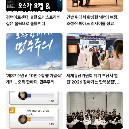
평택아트센터, 8월 오케스트라의
건반 위에서 완성한 ‘춤’의 여정…
깊은 울림으로 물들인다
조성진 피아노 리사이틀 성료
‘제37주년 6·10민주항쟁 기념식’
세계유산위원회 계기 부산서 열
개최… 오직 한마디, 민주주의
린'2026 찾아가는 한복상점', 역
대 최고 판매 성과