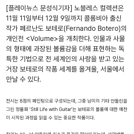
[플레이뉴스 문성식기자] 노블레스 컬렉션은
11
월
11
일부터
12
월
9
일까지 콜롬비아 출신
작가 페르난도 보테로
(Fernando Botero)
의
개인전
<Volume>
을 개최한다
.
인물과 사물
의 형태에 과장된 볼륨감을 더해 표현하는 독
특한 기법으로 전 세계인의 사랑을 받고 있는
거장 보테로의 작품 세계를 올겨울
,
서울에서
만날 수 있다
.
전시는
8
점의 페인팅으로 구성되는데
,
그중 남미의 기타 만돌린을
그린 정물화
‘Still Life with Guitar’
는 보테로의 볼륨에 대한 예찬
이 시작된 과정을 읽을 수 있는 중요한 작품이다
.