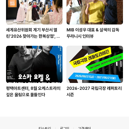
세계유산위원회 계기 부산서 열
MIB 이성우 대표 & 살색의 감독
린'2026 찾아가는 한복상점', 역
무라니시 인터뷰
대 최고 판매 성과
평택아트센터, 8월 오케스트라의
2026-2027 국립극장 레퍼토리
깊은 울림으로 물들인다
시즌
의안내
티스토리
로그인
고객센터