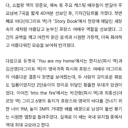
다, 쇼블랑 역의 양준모, 에녹 등 주요 캐스팅 배우들이 번갈아 주
요넘버 7곡을 짧게 40여분 선보인 후, 기자간담회를 가졌다. 첫번
째로 바다(마그리트 역)가 ’Story Book'에서 천장에 매달린 새장
속의 새처럼 아름답고 눈부신 프랑스 여배우 역할을 선보였다. 그
간의 공백을 깨고 여전히 맑은 음색과 시원한 가창력, 더욱 화려하
고 아름다워진 모습을 보여줘 반가웠다.
다음으로 듀엣곡 ‘You are my home'에서는 한지상(퍼시 역)과
김선영(마그리트 역)이 영국귀족 퍼시와 프랑스 여배우 마그리트
의 아름다운 결혼식 장면을 보여줬는데, 두 사람의 감미로운 화음
도 일품이었지만 2만송이의 장미로 뒤덮인 황홀한 무대가 압권이
었다. 이어진 'Into the fire'에서는 박건형(퍼시 역)과 최종선(아
르망 역) 그리고 6명의 동지가 프랑스와 영국의 바다를 건너기 위
한 너비 9M, 높이 3M의 거대한 배를 배경으로 남성미 물씬 풍기
는 시원한 열창을 들려주었다. 실제로 이 배는 국내 뮤지컬 중에서
역대 최대 규모라고 한다.