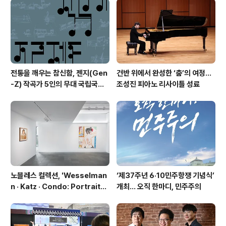
오픈런으로 공연중인 '뮤직쇼웨딩'도 좌석기부를 하고 있
다. 나눔 문화의 확산과 저소득계층 및 한 부모가족, 다문화
가정 등 문화소외계층을 대상으로..
전통을 깨우는 참신함, 젠지(Gen
건반 위에서 완성한 ‘춤’의 여정…
-Z) 작곡가 5인의 무대 국립국악
조성진 피아노 리사이틀 성료
관현악단 '2026 작곡가 프로젝
트'
노블레스 컬렉션, 'Wesselman
‘제37주년 6·10민주항쟁 기념식’
n · Katz · Condo: Portraits i
개최… 오직 한마디, 민주주의
n American Painting'전 개최