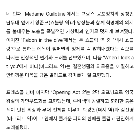
네 번째 ‘Madame Guillotine'에서는 프랑스 공포정치의 상징인
단두대 앞에서 양준모(쇼블랑 역)가 앙상블과 함께 혁명에의 의지
를 불태우는 모습을 폭발적인 가창력과 연기로 멋지게 보여줬다.
이어진 ‘Falcon in the dive'에서는 두 쇼블랑 역 중 ’섹시 쇼블
랑‘으로 통하는 에녹이 핌퍼넬의 정체를 꼭 밝혀내겠다는 각오를
다지는 인상적인 연기와 노래를 선보였으며, 다음 'When I look a
t you'에서 바다(마그리트 역)는 결혼생활의 외로움을 애절하고
안타까운 마음을 담은 발라드로 감미롭게 잘 표현했다.
프레스콜 넘버 마지막 ‘Opening Act 2'는 2막 오프닝으로 영국
왕실의 가면무도회를 표현했는데, 루비색의 강렬하고 화려한 붉은
색이 멋진 의상과 무대 전체를 이루며 박광현(퍼시 역)과 김선영
(마그리트 역)이 그 안에서 즐거운 파티의 한때를 즐겁고 편안하게
노래불렀다.