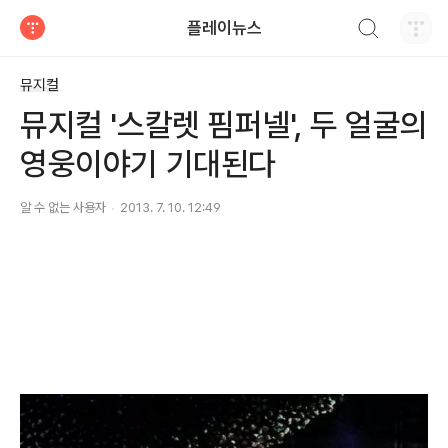
검색하기
플레이뉴스
티스토리
뮤지컬
뮤지컬 '스칼렛 핌퍼넬', 두 얼굴의
영웅이야기 기대된다
알 수 없는 사용자
2013. 7. 10. 12:49