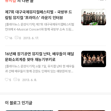
뮤지컬
의 다른 글
제7회 대구국제뮤지컬페스티벌 - 국방부 드
림팀 뮤지컬 '프라미스' 라운지 인터뷰
글 내용
[플레이뉴스 문성식기자] 제7회 대구국제뮤지컬페스티벌
전야제 K-Musical Concert와 함께 국방부 소속 드림팀
의 뮤지컬 '프라미스(The Promise)'가 돌아왔다. 1월 초
16
0
2013. 6. 17.
국립극장 해오름극장에서의 첫공연, 2월 앙코르 공연과 3
월 대구 공연에 이어 3개월이 채 지나지 않아 다시 대구 시
민들과 만나게 된 것. 지난 15일(토) 오후 대구국제뮤지컬
16년째 장기공연 뮤지컬 난타, 배우들이 매달
페스티벌 전야제 K-Musical Concert를 2시간 남진 앞
둔 시각, 대구 코오롱야외음악당 내빈실에서 뮤지컬 프라
문화소외계층 찾아 재능기부키로
글 내용
미스 팀의 라운드 인터뷰가 진행되었다. 참석자는 정윤학
[플레이뉴스 문성식기자] 6월 7일, 뮤지컬 난타 현 배우들
병장(초신성 윤학), 정태우 예비역, 이현 일병, 주형태 일병
과 선배 배우들이 함께 강원도 인제에 있는 애향원에 방문
(지현우), 김무열 일병, 박정수 일병(슈퍼주니어 이특), 배
하여 장애우들을 위한 재능 기부 및 난타 이벤트공연을 함
승길 상병, 김호영 일병 이렇게 총 8명. 이들은 이틀 전..
5
0
2013. 6. 8.
께 진행했다. 16년동안 장기공연을 하며 국내외로 꾸준히
사랑을 받고 있는 '난타'는 관객들에게 보답하고자 난타배
우들이 매달 직접 재능기부를 하기로한 것. '난타'는 현재까
지 총 관객 850여만명을 넘어선 가운데, 명동과 홍대, 충
정로 난타전용극장 서울 3곳과 제주도 난타전용극장, 태국
이 블로그 인기글
방콕 난타전용극장까지 총 5곳에서 공연 중이다. 한편, '난
타'제작사 ㈜PMC프러덕션이 정동 경향아트힐 1층에서