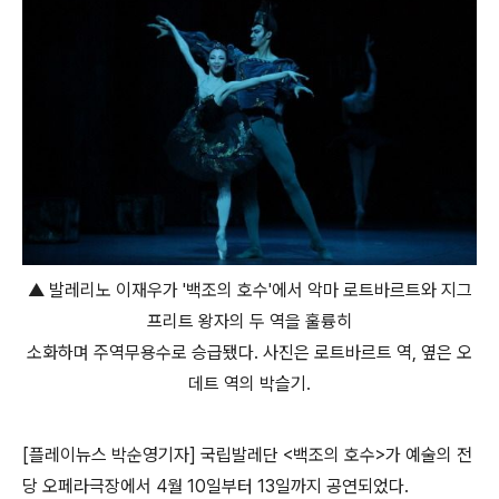
▲ 발레리노 이재우가 '백조의 호수'에서 악마 로트바르트와 지그
프리트 왕자의 두 역을 훌륭히
소화하며 주역무용수로 승급됐다. 사진은 로트바르트 역, 옆은 오
데트 역의 박슬기.
[플레이뉴스 박순영기자]
국립발레단 <백조의 호수>가 예술의 전
당 오페라극장에서 4월 10일부터 13일까지 공연되었다.