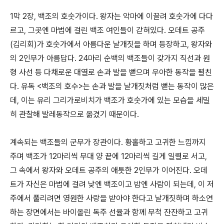
1막 2장, 백조의 호숫가이다. 왕자는 악마에 이끌려 호숫가에 다다
르고, 그곳엔 마법에 걸린 백조 여인들이 갇혀있다. 오데트 공주
(김리회)가 호숫가에서 아름다운 날개짓을 하며 등장하고, 왕자와
의 2인무가 아름답다. 24마리 순백의 백조들이 갖가지 직선과 원
형 사선 등 다채로운 대열로 손과 발을 뻗으며 우아한 동작을 펼친
다. 유독 <백조의 호수>는 손과 발을 날개짓처럼 뻗는 동작이 많은
데, 이는 유리 그리가로비치가 백조가 호숫가에 있는 모습을 세밀
히 관찰해 발레동작으로 옮겼기 때문이다.
계속되는 백조들의 군무가 장관이다. 황홀하고 고귀한 느낌까지
주며 백조가 12마리씩 무대 양 끝에 12마리씩 길게 일렬로 서고,
그 속에서 왕자와 오데트 공주의 애틋한 2인무가 이어진다. 오데
트가 자신은 마법에 걸려 낮엔 백조이고 밤엔 사람이 되는데, 이 저
주에서 풀리려면 영원한 사랑을 받아야 한다고 날개짓하며 하소연
하는 장면에서는 바이올린 독주 선율과 함께 무척 잔잔하고 고귀