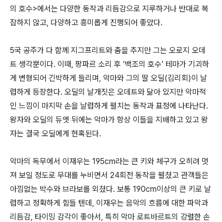
의 호수>에서는 다양한 동작과 리듬감으로 지루하거나 반대로 복
잡하지 않고, 다양하고 흥미롭게 진행되어 좋았다.
5국 공주가 다 함께 지그프리트와 춤을 추지만 그는 오로지 오데
트 생각뿐이다. 이때, 팡파르 소리 후 ‘백조의 호수’ 테마가 기괴하
게 변형되어 긴박하게 들리며, 악마와 그의 딸 오딜(김리회)이 날
렵하게 등장한다. 오딜의 날개짓은 오데트와 닮아 있지만 악마적
인 느낌이 마지막 손을 날렵하게 펼치는 동작과 표정에 나타난다.
왕자와 오딜의 듀엣 뒤에는 악마가 항상 이들을 지배하고 있고 왕
자는 결국 오딜에게 현혹된다.
악마의 독무에서 이재우는 195cm라는 큰 키와 체구가 오히려 멋
져 보일 정도로 무대를 누비면서 24회전 동작을 펼쳤고 관객들은
아낌없는 박수와 브라보를 외쳤다. 보통 190cm이상의 큰 키로 날
렵하고 정확하게 힘들 텐데, 이재우는 음악의 흐름에 대한 파악과
리듬감, 타이밍 감각이 좋아서, 특히 악마 로트바르트의 강렬한 손