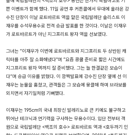
올해 국립발레단의 <백조의 호수> 공연은 한가지 특별하고도 기
쁜 이벤트가 함께 했다. 11일 공연 후 커튼콜에서 무대에 올라온 강
수진 단장이 이날 로트바르트 역을 맡은 국립발레단 솔리스트 이
재우를 수석무용수로 전격 승급 발표를 한 것이다. 이날은 이재우
가 로트바르트가 아닌 지그프리트 왕자 역을 선보였다.
그녀는 “이재우가 이번에 로트바르트와 지그프리트 두 상반된 캐
릭터를 아주 잘 소화해냈다"며 ”요즘 콩쿨 준비로 짧은 시간에도
지그프리트 왕자 역까지 잘 준비했다. 그는 늘 한결같은 모습이
다“며 승급 이유를 밝혔다. 이 깜짝발표에 강수진 단장 옆에 선 이
재우는 눈물을 훔쳤고, 관객들은 그 모습에 뭉클해 하며 브라보를
외치면서 자기일처럼 기뻐했다.
이재우는 195cm의 국내 최장신 발레리노로 큰 키에도 불구하고
뛰어난 테크닉과 연기력을 구사하는 무용수이다. 입단 전부터 객
원으로 국립발레단 <백조의 호수> 로트바르트 역과 <호두까기 인