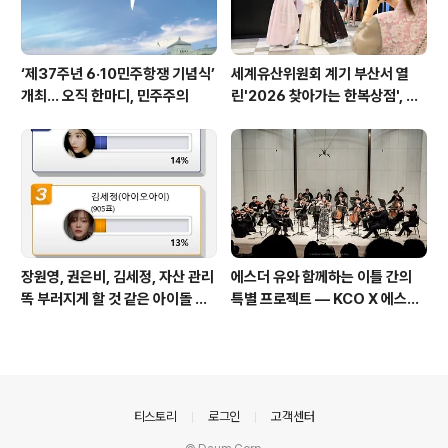
‘제37주년 6·10민주항쟁 기념식’
세계유산위원회 계기 부산서 열
개최… 오직 한마디, 민주주의
린'2026 찾아가는 한복상점', 역
대 최고 판매 성과
장원영, 권은비, 김세정, 자산 관리
에스더 유와 함께하는 이틀 간의
똑 부러지게 할 것 같은 아이돌 스
특별 프로젝트 — KCO X 에스더
타
유 성료
의안내
티스토리
로그인
고객센터