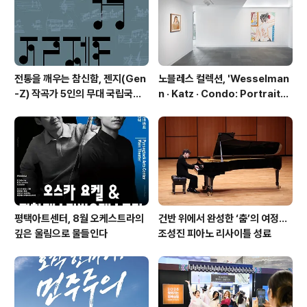
같은 캐릭터의 다른 색깔을 느낄 수 있었다.3월 12일 프레
스리허설에서 본 이번 는 전반..
전통을 깨우는 참신함, 젠지(Gen
노블레스 컬렉션, 'Wesselman
-Z) 작곡가 5인의 무대 국립국악
n · Katz · Condo: Portraits i
관현악단 '2026 작곡가 프로젝
n American Painting'전 개최
트'
평택아트센터, 8월 오케스트라의
건반 위에서 완성한 ‘춤’의 여정…
깊은 울림으로 물들인다
조성진 피아노 리사이틀 성료