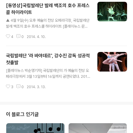
[동영상]국립발레단 발레 백조의 호수 프레스
콜 하이라이트
글 내용
▲ 4월 9일(수) 오후 예술의 전당 오페라극장, 국립발레단
발레 백조의 호수 프레스콜 하이라이트 [플레이뉴스 문성
식기자] 국립발레단(예술감독 강수진)은 차이콥스키(Tch
4
0
2014. 4. 10.
aikovsky, Pyotr Ilich) 대표작이자 한국인들이 가장 사
랑하는 발레, 아울러 '지젤''라 바야데르'와 함께 발레블랑
대명사로 꼽히는 '백조의 호수'를 4월 10일(목)부터 13일
국립발레단 '라 바야데르', 강수진 감독 성공적
(일)까지 예술의 전당 오페라극장 무대에 올린다. 천재적인
악마 로트바르트와 지크프리트 왕자가 치열한 대결 구도를
첫출발
글 내용
보이는 유리 그리가로비치 버전 국립발레단 백조의 호수는
[플레이뉴스 박순영기자] 국립발레단의 가 예술의 전당 오
다른 버전과 달리 1막과 2막에 추가된 '악마와 왕자의 남성
페라극장에서 3월 13일부터 16일까지 공연되었다. 2014
2인무', 광대의 36회전, 궁정의 왈츠 군무 등이 특색이다.
년 올해 국립발레단 제7대 예술감독으로 강수진이 부임한
본래 백조의 호수는 비극과 해피엔딩이라는 두가지 다른
3
0
2014. 3. 13.
이래 첫 작품으로 를 올리게 되었다. 2013년 국립발레단
결말..
이 유리 그리가로비치의 볼쇼이 버전과 다르게 국립만의
특성을 살려 야심차게 준비했던 신작이었으며, 공연의 흥
행과 더불어 입소문으로 다시 보고 싶은 공연으로 손꼽혔
던 이유이다. 이번 는 4일동안 5회 공연으로, 니키아에 김
이 블로그 인기글
지영, 김리회, 박슬기, 이은원, 솔로르에 이동훈, 정영재, 이
영철, 김기완, 감자티에 이은원, 신승원, 박슬기로, 작년보
다도 더욱 다양한 주역 무용수의 캐스팅으로 매 공연마다