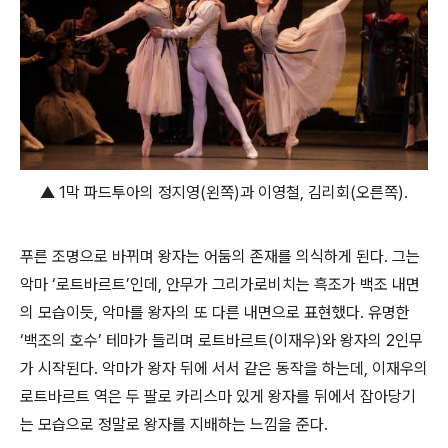
▲ 1막 파드투아의 정지영(왼쪽)과 이영철, 김리회(오른쪽).
푸른 조명으로 바뀌며 왕자는 어둠의 존재를 의식하게 된다. 그는
악마 ‘로트바르트’인데, 안무가 그리가로비치는 흑조가 백조 내면
의 모습이듯, 악마를 왕자의 또 다른 내면으로 표현했다. 유명한
‘백조의 호수’ 테마가 들리며 로트바르트(이재우)와 왕자의 2인무
가 시작된다. 악마가 왕자 뒤에 서서 같은 동작을 하는데, 이재우의
로트바르트 역은 두 팔로 카리스마 있게 왕자를 뒤에서 잡아당기
는 모습으로 정말로 왕자를 지배하는 느낌을 준다.