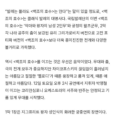
“발레는 몰라도 <백조의 호수>는 안다”는 말이 있을 정도로, <백
조의 호수>는 클래식 발레의 대명사다. 국립발레단의 이번 <백조
의 호수>는 ‘악마와 왕자의 남성 2인무’와 궁정의 왈츠군무, 2막
각 나라 공주의 춤이 보강된 유리 그리가로비치 버전으로 고전 프
티파 버전의 <백조의 호수>보다 더욱 흥미진진한 전개와 다양한
볼거리로 가득했다.
역시 <백조의 호수>를 이끄는 것은 우선은 음악이었다. 무대와 춤,
극의 전개 모두가 중요하지만 차이코프스키의 끊임없이 흘러넘치
는 아름답고 절절한 ‘멜로디’가 때론 웅장하고 품격 있게, 때론 애
절하고 아름답다. 12일 토요일 오후 2시 공연에서 지휘자 박영철
이 이끄는 코리안심포니 오케스트라의 서주와 반주는 안정되고 기
품 있게 무대를 시작했다.
1막 1장은 지그프리트 왕자 성인식의 화려한 궁중연회 장면이다.