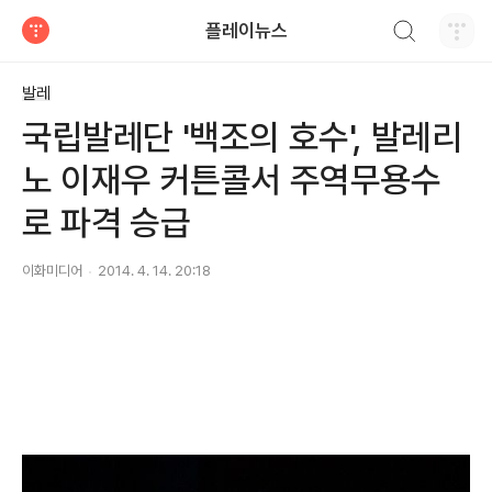
검색하기
플레이뉴스
티스토리
발레
국립발레단 '백조의 호수', 발레리
노 이재우 커튼콜서 주역무용수
로 파격 승급
이화미디어
2014. 4. 14. 20:18