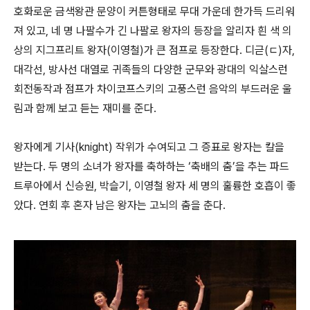
호화로운 금색왕관 문양이 커튼형태로 무대 가운데 한가득 드리워
져 있고, 네 명 나팔수가 긴 나팔로 왕자의 등장을 알리자 흰 색 의
상의 지그프리트 왕자(이영철)가 큰 점프로 등장한다. 디귿(ㄷ)자,
대각선, 방사선 대열로 귀족들의 다양한 군무와 광대의 익살스런
회전동작과 점프가 차이코프스키의 고풍스런 음악의 부드러운 울
림과 함께 보고 듣는 재미를 준다.
왕자에게 기사(knight) 작위가 수여되고 그 증표로 왕자는 칼을
받는다. 두 명의 소녀가 왕자를 축하하는 ‘축배의 춤’을 추는 파드
트루아에서 신승원, 박슬기, 이영철 왕자 세 명의 훌륭한 호흡이 좋
았다. 연회 후 혼자 남은 왕자는 고뇌의 춤을 춘다.