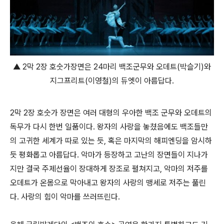
▲ 2막 2장 호숫가장면은 24마리 백조군무와 오데트(박슬기)와
지그프리트(이영철)의 듀엣이 아름답다.
2막 2장 호숫가 장면은 여러 대형의 우아한 백조 군무와 오데트의
독무가 다시 한번 일품이다. 왕자의 사랑을 놓쳤음에도 백조들만
의 고귀한 세계가 따로 있는 듯, 혹은 마지막의 해피엔딩을 암시하
듯 평화롭고 아름답다. 악마가 등장하고 고난의 장면들이 지나가
지만 결국 주제선율이 장대하게 장조로 펼쳐지고, 악마의 저주를
오데트가 온몸으로 막아내고 왕자의 사랑의 맹세로 저주는 풀린
다. 사랑의 힘이 악마를 쓰러뜨린다.