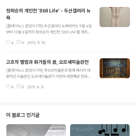
정희승의 개인전 'Still Life' - 두산갤러리 뉴
욕
글 내용
[플레이뉴스 문성식기자] 두산갤러리 뉴욕에서는 9월 6일
부터 10월 6일까지 정희승의 개인전 'Still Life'를 개최한
다. 이번 전시에는 최근 작업한 사진 9점이 선보일 예정이
6
0
2012. 9. 10.
다. 정희승은 그동안 Persona 시리즈, Reading 시리즈
등을 통하여 감정을 연기하는 배우들의 표정을 정지된 순
간으로 보여주며 인물을 내적, 외적으로 탐구한 작업을 진
고흐의 별밤과 화가들의 꿈, 오르세미술관전
행하여 왔는데 이번전시에서는 그 작업들의 연장선상으로
글 내용
사물이 외부조건과 관계되어 만들어지는 상태를 표현한 'S
[플레이뉴스 문성식기자] 루브르박물관과 함께 파리의 대
till Life' 연작을 보여준다. 'Still'은 사전적인 의미로서의
표적인 미술관인 오르세미술관이 이번에 세번째로 한국을
'정지성'을 탈피하고 '지속성'을 향해 나아가려는 의지를 담
찾아왔다. 지난 6월 4일 토요일부터 예술의 전당 한가람미
고 있다. 작가는 연출된 사물이나 신체의 일부를 자연광에
6
0
2011. 6. 5.
술관 3층에서 오르세미술관전 '고흐의 별밤과 화가들의
서 촬영하여 표면 아래에서 느껴지는 대상의 잠재적인 상
꿈' 전이 전시되고 있는 것이다. 이번 전시회의 가장 첫번째
황 또..
의미는 무엇보다도 고흐의 대표적 작품중 하나인 '별이 빛
나는 밤에'가 한국에서는 최초로 공개된다는 것, 게다가 카
바넬의 '비너스의 탄생',세잔의 '카드놀이하는 사람들', 르누
이 블로그 인기글
아르의 '소년과 고양이' 밀레의 '봄' 등 좀처럼 해외로 반출
이 쉽게 이루어지지 않던 주요작품들이 오르세미술관 인상
주의 전시실 공사 진행과 맞물려 이루어져 무려 134점(회