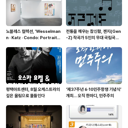
화 73, 데생 24, 사진37)이나 한국을 찾은, 최대규모의 전
시라는 점 등을 꼽을 수..
노블레스 컬렉션, 'Wesselman
전통을 깨우는 참신함, 젠지(Gen
n · Katz · Condo: Portraits i
-Z) 작곡가 5인의 무대 국립국악
n American Painting'전 개최
관현악단 '2026 작곡가 프로젝
트'
평택아트센터, 8월 오케스트라의
‘제37주년 6·10민주항쟁 기념식’
깊은 울림으로 물들인다
개최… 오직 한마디, 민주주의