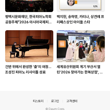
평택시문화재단, 한국피아노학회
백지헌, 송하영, 카리나, 상견례 프
공동주체「2026 아시아국제피아
리패스상인 아이돌 스타
노아카데미&페스티벌(AIPAF)」
성황리 마무리
건반 위에서 완성한 ‘춤’의 여정…
세계유산위원회 계기 부산서 열
조성진 피아노 리사이틀 성료
린'2026 찾아가는 한복상점', 역
대 최고 판매 성과
의안내
티스토리
로그인
고객센터
© Daum Corp.