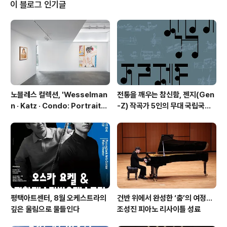
연이 다시 한 번 의기투합해 만든 무대다. 세 사람은 오랜
이 블로그 인기글
시간 우정을 이어오며 각자의 자리에서 성장했고, 2025년
'죽으러 왔습니다'를 통해 배우, 음악감독, 연출가로 다시
만나 진정성 있는 협업을 이뤄냈다. 특히 배우 홍경민은 2
0년 전과 마찬가지로 이번에도 주연을 맡아 무대를 이끌었
다. 다양한 무대 ..
노블레스 컬렉션, 'Wesselman
전통을 깨우는 참신함, 젠지(Gen
n · Katz · Condo: Portraits i
-Z) 작곡가 5인의 무대 국립국악
n American Painting'전 개최
관현악단 '2026 작곡가 프로젝
트'
평택아트센터, 8월 오케스트라의
건반 위에서 완성한 ‘춤’의 여정…
깊은 울림으로 물들인다
조성진 피아노 리사이틀 성료