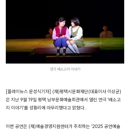
연극 배소고지 이야기
[플레이뉴스 문성식기자]
(
재
)
평택시문화재단
(
대표이사 이상균
)
은 지난
9
월
19
일 평택 남부문화예술회관에서 열린 연극 '배소고
지 이야기'
를 성황리에 마무리했다고 밝혔다
.
이번 공연은
(
재
)
예술경영지원센터가 주최하는
‘2025
공연예술