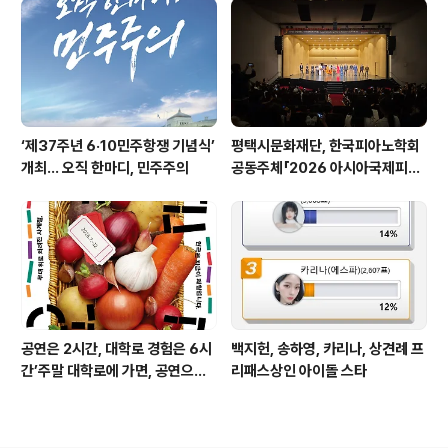
‘제37주년 6·10민주항쟁 기념식’
평택시문화재단, 한국피아노학회
개최… 오직 한마디, 민주주의
공동주체「2026 아시아국제피아
노아카데미&페스티벌(AIPAF)」
성황리 마무리
공연은 2시간, 대학로 경험은 6시
백지헌, 송하영, 카리나, 상견례 프
간’주말 대학로에 가면, 공연으로
리패스상인 아이돌 스타
가득한 서울의 밤이 펼쳐진다