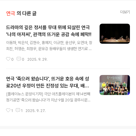
더보기
연극
의 다른 글
드라마의 깊은 정서를 무대 위에 되살린 연극
'나의 아저씨', 관객의 뜨거운 공감 속에 폐막!!
글 내용
이동하, 박은석, 김현수, 홍예지, 이규한, 윤선우, 오연아, 장
희진, 허영손, 최정우, 문유강 등배우들의 생생한 연기로 무
대만의 정서를 되살리다. - 관객들의 뜨거운 호응 속, 연극
0
0
2025. 9. 29.
'나의 아저씨' 폐막! - 드라마에 이어 연극으로도 호평! 무대
위의 긴 여운, 연극 '나의 아저씨' 폐막!- 드라마에서 무대
로, 서사의 울림을 이은 연극 '나의 아저씨', 깊은 여운 속 성
연극 '죽으러 왔습니다', 뜨거운 호응 속에 성
황리 폐막!- 무대의 밀도와 정서로 드라마의 여운을 확장시
킨 연극 '나의 아저씨', LG아트센터 서울에서 성황리에 막
료20년 우정이 만든 진정성 있는 무대, 배우
글 내용
내리다!- 무대 위에서 되살아난 위로와 연대의 서사, 한 달
홍경민의 깊은 연기로 관객의 공감 이끌어
[플레이뉴스 문성식기자] 극단 아츠플레이본의 제14번째
간의 뜨거운 공감! 연극 '나의 아저씨' 막 내리다. [플레이뉴
정기공연 '죽으러 왔습니다'가 지난 9월 20일 광주시문화
스 문성식기자] 지난 8월 LG아트센터 서울, U+스테이지
예술의전당 맹사성홀에서 성황리에 막을 내렸다. 이번 공
에서 막을 올린 연극 '나의 아저..
1
1
2025. 9. 27.
연은 2025 광주시문화재단 GAJA 선정작으로, 관객들의
뜨거운 반응 속에 의미 있는 무대를 선보이며 깊은 울림을
남겼다. 이번 작품은 20여 년 전 한 공연에서 각각 주연배
우, 밴드 마스터, 조연출로 함께했던 홍경민, 서민영, 박지