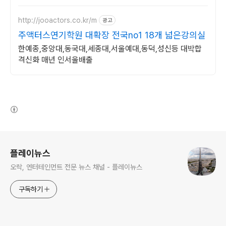
혜택
http://jooactors.co.kr/m
광고
주액터스연기학원 대확장 전국no1 18개 넓은강의실
한예종,중앙대,동국대,세종대,서울예대,동덕,성신등 대박합
격신화 매년 인서울배출
(새창열림)
로그 정보
플레이뉴스
오락, 엔터테인먼트 전문 뉴스 채널 - 플레이뉴스
구독하기