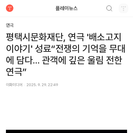
검색하기
플레이뉴스
티스토리
연극
평택시문화재단, 연극 '배소고지
이야기' 성료“전쟁의 기억을 무대
에 담다... 관객에 깊은 울림 전한
연극”
이화미디어
2025. 9. 29. 22:49