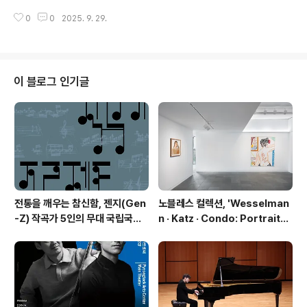
이후에는 남한의 미군정과 북한 정권 모두에서 활동하며
연극 '배소고지 이야기'를 성황리에 마무리했다고 밝혔다.
이념과 신념, 생존 사이의 갈등을 겪은 복합적 인물이다. 연
0
0
2025. 9. 29.
이번 공연은 (재)예술경영지원센터가 주최하는 ‘2025 공
극 '아들에게'는 1953..
연예술 지역 유통 지원사업’에 선정된 작품으로, 시민들에
게 수준 높은 공연예술 관람 기회를 제공하고, 지역 내 문화
예술 향유 기반을 확대하고자 기획되었다. 연극 '배소고지
이야기'는 전쟁이라는 무거운 주제를 섬세한 감정의 진폭
이 블로그 인기글
으로 풀어낸 작품으로, 관객들에게 깊은 울림과 예술의 치
유력을 전달했다는 평을 받았다. 평택시문화재단 관계자는
“이번 공연은 시민들에게 예술이 줄 수 있는 감동과 회복의
힘을 전해준 뜻깊은 무대였다”라며 “앞으로도 수준 높은
공연예술 유치를 통해 시민들과 함께..
전통을 깨우는 참신함, 젠지(Gen
노블레스 컬렉션, 'Wesselman
-Z) 작곡가 5인의 무대 국립국악
n · Katz · Condo: Portraits i
관현악단 '2026 작곡가 프로젝
n American Painting'전 개최
트'