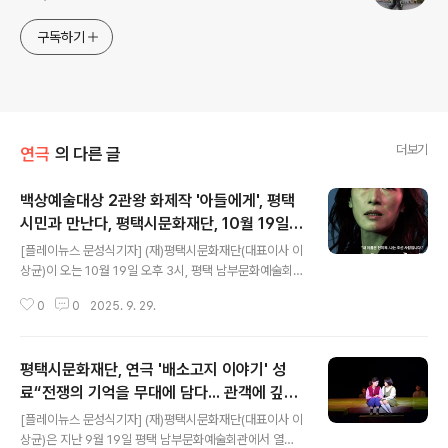
구독하기
더보기
연극
의 다른 글
백상예술대상 2관왕 화제작 '아들에게', 평택
시민과 만난다, 평택시문화재단, 10월 19일
글 내용
평택 남부문화예술회고한에서 공연 개최
[플레이뉴스 문성식기자] (재)평택시문화재단(대표이사 이
상균)이 오는 10월 19일 오후 3시, 평택 남부문화예술회관
대공연장에서 제60회 백상예술대상 연극상과 연기상을 동
0
0
2025. 9. 29.
시에 수상한 화제작, 연극 '아들에게(미옥 앨리스 현)'을 선
보인다. 이번 공연은 일제강점기부터 분단시대까지 격동의
근현대사를 관통하며 치열하게 살아간 실존 인물 현미옥
평택시문화재단, 연극 '배소고지 이야기' 성
(앨리스 현, 1903~1953)의 삶을 무대 위에 생생히 재현
한다. 독립운동가 현순 목사의 장녀로 하와이에서 태어난
료“전쟁의 기억을 무대에 담다... 관객에 깊은
글 내용
그녀는 중국과 일본에서 유학하며 지식을 쌓고, 1920년대
울림 전한 연극”
[플레이뉴스 문성식기자] (재)평택시문화재단(대표이사 이
부터는 독립운동과 사회주의 운동에 적극 참여했다. 해방
상균)은 지난 9월 19일 평택 남부문화예술회관에서 열린