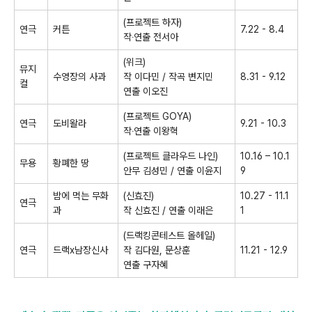
(
프로젝트 하자
)
연극
커튼
7.22 - 8.4
작
‧
연출 전서아
(
위크
)
뮤지
수영장의 사과
작 이다민
/
작곡 변지민
8.31 - 9.12
컬
연출 이오진
(
프로젝트
GOYA)
연극
도비왈라
9.21 - 10.3
작
‧
연출 이왕혁
(
프로젝트 클라우드 나인
)
10.16
–
10.1
무용
황폐한 땅
안무 김성민
/
연출 이윤지
9
밤에 먹는 무화
(
신효진
)
10.27 - 11.1
연극
과
작 신효진
/
연출 이래은
1
(
드랙킹콘테스트 올헤일
)
연극
드랙
x
남장신사
작 김다원
,
문상훈
11.21 - 12.9
연출 구자혜