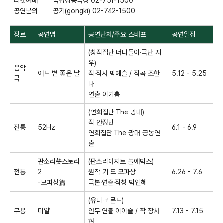
티켓예매
국립정동극장
02-751-1500
공연문의
공기
(gongki) 02-742-1500
장르
공연명
공연단체
/
주요 스태프
공연일정
(
창작집단 너나들이
‧
극단 지
우
)
음악
어느 볕 좋은 날
작
‧
작사
박예슬
/
작곡 조한
5.12 - 5.25
극
나
연출 이기쁨
(
연희집단
The
광대
)
작 안정민
전통
52Hz
6.1 - 6.9
연희집단
The
광대 공동연
출
판소리쑛스토리
(
판소리아지트 놀애박스
)
전통
2
원작 기 드 모파상
6.26 - 7.6
-
모파상
篇
극본
‧
연출
‧
작창 박인혜
(
유니크 몬드
)
무용
미얄
안무
‧
연출 이이슬
/
작 장서
7.13 - 7.15
현