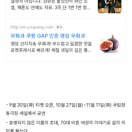
로 프라이빗한 파티
결정사 아닙니다. 검증된 돌싱만의 와인 소
셜, 재혼도 연애도 자유. 3주,단 1번 1번 참여
로, 10명 이상의 검증된 이성을 만나보세요.
걱정NO 전원돌싱만 참여
http://m.coupang.com
광고
무화과 쿠팡 GAP 인증 영암 무화과
영암 산지직송 무화과! 부드럽고 달콤한 맛을
로켓프레시로 빠르게! 제철 과일의 깊은 풍
미! 요거트 토핑, 디저트로도 즐겨요.
- 9
월
30
일
(
화
)
티켓 오픈
, 10
월
27
일
(
월
)~11
월
11
일
(
화
)
국립정
동극장 세실에서 공연
- 호명되지 않은 이름의 초대
, 70
대 비혼 여성의 이야기로 삶의 의
미를 묻는다
.