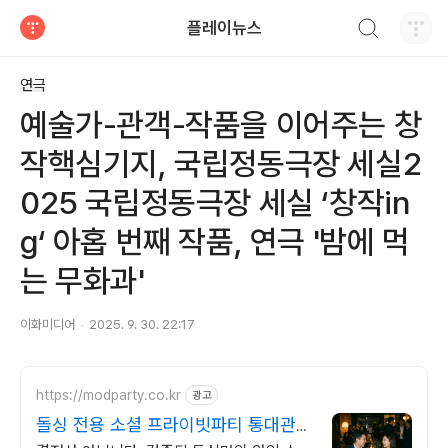
검색하기
플레이뉴스
티스토리
연극
예술가-관객-작품을 이어주는 창
작핵심기지, 국립정동극장 세실2
025 국립정동극장 세실 ‘창작in
g‘ 아홉 번째 작품, 연극 '밤에 먹
는 무화과'
이화미디어
2025. 9. 30. 22:17
https://modparty.co.kr
광고
돌싱 전용 소셜 프라이빗파티 통대관으