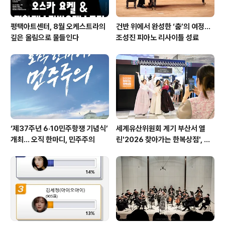
평택아트센터, 8월 오케스트라의
건반 위에서 완성한 ‘춤’의 여정…
깊은 울림으로 물들인다
조성진 피아노 리사이틀 성료
‘제37주년 6·10민주항쟁 기념식’
세계유산위원회 계기 부산서 열
개최… 오직 한마디, 민주주의
린'2026 찾아가는 한복상점', 역
대 최고 판매 성과