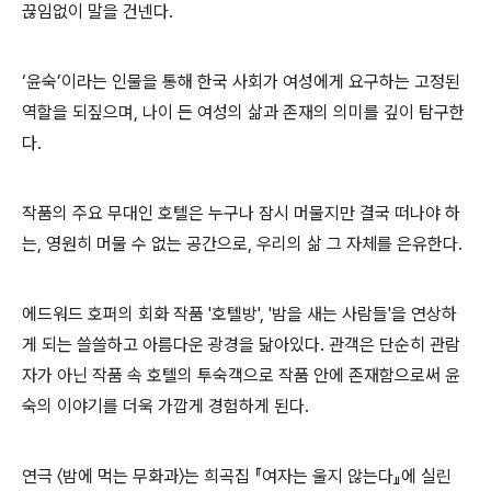
끊임없이 말을 건넨다
.
‘
윤숙
’
이라는 인물을 통해 한국 사회가 여성에게 요구하는 고정된
역할을 되짚으며
,
나이 든 여성의 삶과 존재의 의미를 깊이 탐구한
다
.
작품의 주요 무대인 호텔은 누구나 잠시 머물지만 결국 떠나야 하
는
,
영원히 머물 수 없는 공간으로
,
우리의 삶 그 자체를 은유한다
.
에드워드 호퍼의 회화 작품
'
호텔방
', '
밤을 새는 사람들
'
을 연상하
게 되는 쓸쓸하고 아름다운 광경을 닮아있다
.
관객은 단순히 관람
자가 아닌 작품 속 호텔의 투숙객으로 작품 안에 존재함으로써 윤
숙의 이야기를 더욱 가깝게 경험하게 된다
.
연극
〈
밤에 먹는 무화과
〉
는 희곡집
『
여자는 울지 않는다
』
에 실린