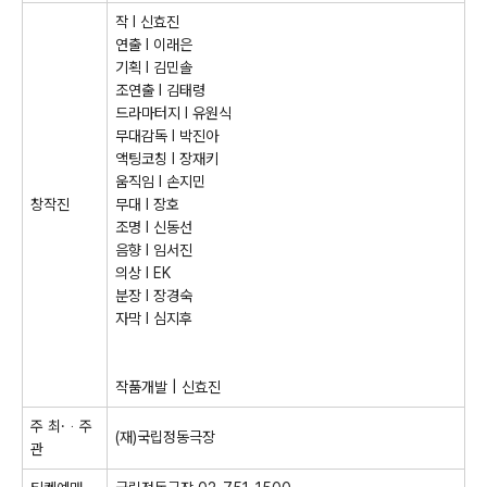
작
l
신효진
연출
l
이래은
기획
l
김민솔
조연출
l
김태령
드라마터지
l
유원식
무대감독
l
박진아
액팅코칭
l
장재키
움직임
l
손지민
창작진
무대
l
장호
조명
l
신동선
음향
l
임서진
의상
l EK
분장
l
장경숙
자막
l
심지후
작품개발
|
신효진
주 최
·
ᆞ주
(
재
)
국립정동극장
관