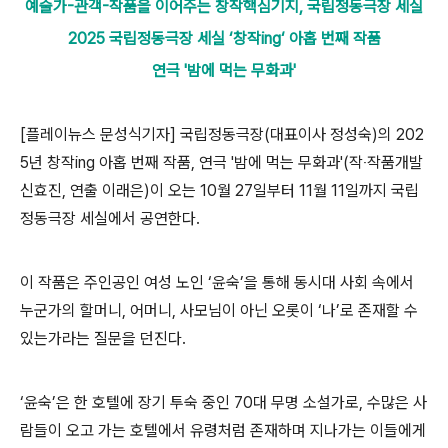
예술가-관객-작품을 이어주는 창작핵심기지, 국립정동극장 세실
2025 국립정동극장 세실 ‘창작ing‘ 아홉 번째 작품
연극 '밤에 먹는 무화과'
[플레이뉴스 문성식기자]
국립정동극장
(
대표이사 정성숙
)
의
202
5
년 창작
ing
아홉 번째 작품
,
연극 '밤에 먹는 무화과'
(
작
‧
작품개발
신효진
,
연출 이래은
)
이 오는
10
월
27
일부터
11
월
11
일까지 국립
정동극장 세실에서 공연한다
.
이 작품은 주인공인 여성 노인
‘
윤숙
’
을 통해 동시대 사회 속에서
누군가의 할머니
,
어머니
,
사모님이 아닌 오롯이
‘
나
’
로 존재할 수
있는가라는 질문을 던진다
.
‘
윤숙
’
은 한 호텔에 장기 투숙 중인
70
대 무명 소설가로
,
수많은 사
람들이 오고 가는 호텔에서 유령처럼 존재하며 지나가는 이들에게