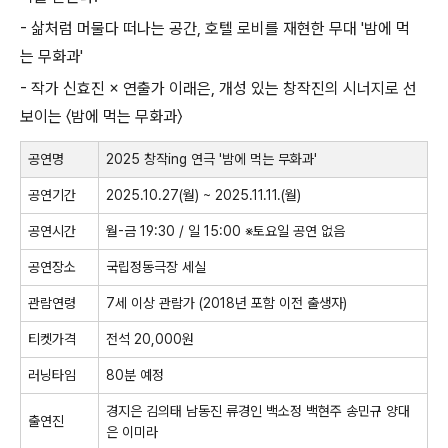
- 삶처럼 머물다 떠나는 공간
,
호텔 로비를 재현한 무대 '밤에 먹
는 무화과'
- 작가 신효진
×
연출가 이래은
,
개성 있는 창작진의 시너지로 선
보이는
〈
밤에 먹는 무화과
〉
공연명
2025
창작
ing
연극 '밤에 먹는 무화과'
공연기간
2025.10.27(
월
) ~ 2025.11.11.(
월
)
공연시간
월
-
금
19:30 /
일
15:00
※
토요일 공연 없음
공연장소
국립정동극장 세실
관람연령
7
세 이상 관람가
(2018
년 포함 이전 출생자
)
티켓가격
전석
20,000
원
러닝타임
80
분 예정
경지은 김의태 남동진 류경인 백소정 백현주 송민규 양대
출연진
은 이미라