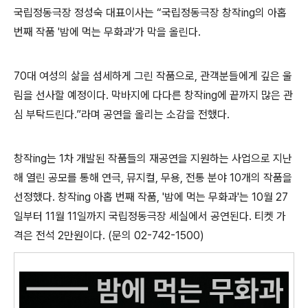
국립정동극장 정성숙 대표이사는
“
국립정동극장 창작
ing
의 아홉
번째 작품 '밤에 먹는 무화과'
가 막을 올린다
.
70
대 여성의 삶을 섬세하게 그린 작품으로
,
관객분들에게 깊은 울
림을 선사할 예정이다
.
막바지에 다다른 창작
ing
에 끝까지 많은 관
심 부탁드린다
.”
라며 공연을 올리는 소감을 전했다
.
창작
ing
는
1
차 개발된 작품들의 재공연을 지원하는 사업으로 지난
해 열린 공모를 통해 연극
,
뮤지컬
,
무용
,
전통 분야
10
개의 작품을
선정했다
.
창작
ing
아홉 번째 작품
, '밤에 먹는 무화과'
는
10
월
27
일부터
11
월
11
일까지 국립정동극장 세실에서 공연된다
.
티켓 가
격은 전석
2
만원이다
. (
문의
02-742-1500)