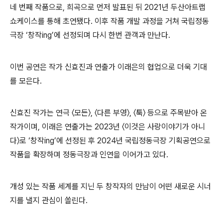
네 번째 작품으로
,
희곡으로 먼저 발표된 뒤
2021
년 두산아트랩
쇼케이스를 통해 초연됐다
.
이후 작품 개발 과정을 거쳐 국립정동
극장
‘
창작
ing’
에 선정되며 다시 한번 관객과 만난다
.
이번 공연은 작가 신효진과 연출가 이래은의 협업으로 더욱 기대
를 모은다
.
신효진 작가는 연극
〈
모든
〉
,
〈
다른 부영
〉
,
〈
툭
〉
등으로 주목받아 온
작가이며
,
이래은 연출가는
2023
년
〈
이것은 사랑이야기가 아니
다
〉
로
‘
창작
ing’
에 선정된 후
2024
년 국립정동극장 기획공연으로
작품을 확장하며 정동극장과 인연을 이어가고 있다
.
개성 있는 작품 세계를 지닌 두 창작자의 만남이 어떤 새로운 시너
지를 낼지 관심이 쏠린다
.