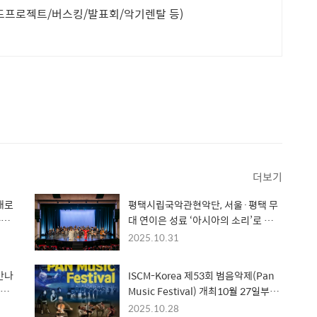
드프로젝트/버스킹/발표회/악기렌탈 등)
더보기
대로
평택시립국악관현악단, 서울·평택 무
가곡
대 연이은 성료 ‘아시아의 소리’로 전한
자 초
국악의 새로운 울림
2025.10.31
만나
ISCM-Korea 제53회 범음악제(Pan
Music Festival) 개최10월 27일부터
11월 1일까지 플랫폼엘, 일신홀, 예술
2025.10.28