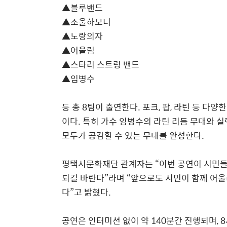
▲
블루밴드
▲
소울하모니
▲
노랑의자
▲
어울림
▲
스타리 스트링 밴드
▲
임병수
등 총
8
팀이 출연한다
.
포크
,
팝
,
라틴 등 다양한
이다
.
특히 가수 임병수의 라틴 리듬 무대와 
모두가 공감할 수 있는 무대를 완성한다
.
평택시문화재단 관계자는
“
이번 공연이 시민들
되길 바란다
”
라며
“
앞으로도 시민이 함께 어울
다
”
고 밝혔다
.
공연은 인터미션 없이 약
140
분간 진행되며
, 8