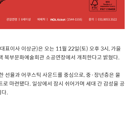
대표이사 이상균
)
은 오는
11
월
22
일
(
토
)
오후
3
시
,
가을
택 북부문화예술회관 소공연장에서 개최한다고 밝혔다
.
뜻한 선율과 어쿠스틱 사운드를 중심으로
,
중
·
장년층은 물
서트로 마련됐다
.
일상에서 잠시 쉬어가며 세대 간 감성을 공
이다
.