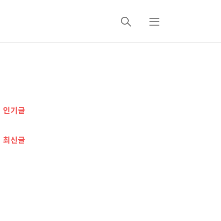
검
메
색
뉴
추
가
인기글
정
보
최신글