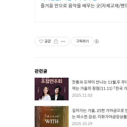
즐거움 만으로 음악을 배우는 곳(자체교재/밴
공감
구독하기
관련글
전통과 도약이 만나는 11월,두 무
여는 가을의 정점(11.11) 「한국 
의 모든 것」& (11.14) 「신진지휘
2025.11.03
청연주회」
깊어가는 가을, 25현 가야금으로 
는 따스한 감성, 이화가야금앙상블
‘WITH’의 'Fall in Love WITH'
2025.10.29