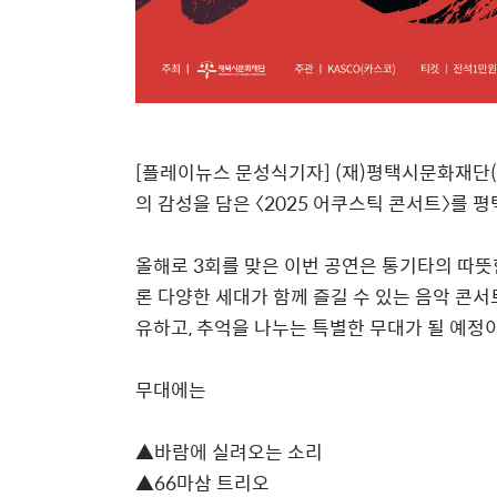
[플레이뉴스 문성식기자]
(
재
)
평택시문화재단
(
의 감성을 담은
〈
2025
어쿠스틱 콘서트
〉
를 평
올해로
3
회를 맞은 이번 공연은 통기타의 따
론 다양한 세대가 함께 즐길 수 있는 음악 콘
유하고
,
추억을 나누는 특별한 무대가 될 예정
무대에는
▲
바람에 실려오는 소리
▲
66
마삼 트리오