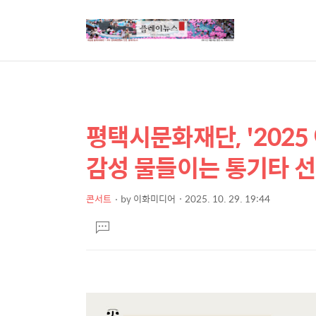
평택시문화재단, '2025
상
본
문
세
감성 물들이는 통기타 
제
컨
목
텐
콘서트
by
이화미디어
2025. 10. 29. 19:44
본
츠
댓
문
글
달
기