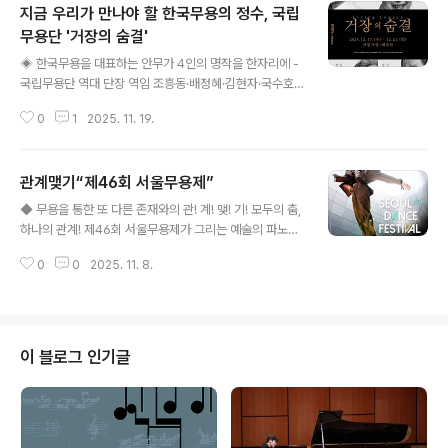
지금 우리가 만나야 할 한국무용의 정수, 국립
무용단 '거장의 숨결'
글 내용
◈ 한국무용을 대표하는 안무가 4인의 명작을 한자리에 -
국립무용단 역대 단장 역임 조흥동·배정혜·김현자·국수호
안무작 더블빌로 선보여 ◈ 국립무용단이 재구성한 한국무
0
1
2025. 11. 19.
용의 정수 - 배정혜 ‘Soul, 해바라기’ 2006년 초연, 한국
창작춤의 세계화를 선도한 작품 - 국수호 ‘티벳의 하늘’ 전
통춤에 철학적 사유를 결합한 한국무용의 새로운 방향성
관계맺기“제46회 서울무용제”
제시 - 김현자 ‘매화를 바라보다’ 무용수의 움직임과 호흡
글 내용
만으로 전통의 품격 담아내 - 조흥동 ‘바람의 시간’ 한국 남
◆ 무용을 통한 또 다른 존재와의 관! 계! 맺! 기! 모두의 춤,
성춤의 정수를 보여주는 신작, 정구호 연출·시노그라피 참
하나의 관계! 제46회 서울무용제가 그리는 예술의 파노라
여 ◈ 한국무용의 확장을 위한 다양한 부대행사 개최 - 오
마!◆ 한국 신무용의 거장 송범 춤의 시작을 되짚다! - 송범
픈리허설 개최: 국립무용단 전 단원 출연, 작품에 대한 관객
0
0
2025. 11. 8.
탄생 100주년 헌정무대◆ 라이징스타 기무간이 떴다! 제4
이해도 높여 ..
6회 서울무용제 홍보대사 워크숍!◆ 서울을 빛낼 안무가들
의 전쟁! 올해의 춤 작가상 수상자 4인은 누구?행사명 제4
6회 서울무용제일 시 11월 21일~12월 7일장 소아르코예
술극장 대극장 / 서울무용창작센터서울예술인지원센터 렉
이 블로그 인기글
처룸(아고라)인스타그램_릴스관 람연 령만 7세(초등학생)
이상주 최사단법인 대한무용협회주 관서울무용제 조직위
원회후 원서울특별시, 서울문화재단협 력서울어텀페스타
예 매및 문의 (사)대한무용협회 02-744-8066(2812, 0