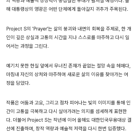
의 역량과 예술적 상상력이 총집결된 무대가 펼쳐질 예정이다
.
올
해 대통령상의 영광은 어떤 단체에게 돌아갈지 귀추가 주목된다
.
Project S
의 'Prayer'
는 삶의 붕괴와 내면의 회복을 주제로
,
한 개
인이 깊은 상실과 고통의 시간을 지나 스스로를 마주하고 다시 일
어서는 과정을 그린다
.
예기치 못한 현실 앞에서 무너진 존재가 끝없는 절망 속을 헤매다
,
마침내 자신의 상처와 마주하며 새로운 삶의 이유를 찾아가는 여
정을 담았다
.
작품은 어둠과 고요
,
그리고 점차 피어나는 빛의 이미지를 통해 인
간이 고통을 극복하고 다시 살아가려는 의지를 섬세하게 표현한
다
.
더불어
Project S
는 작년에 이어 올해도 대한민국무용대상 결
선에 진출하며
,
창작 역량과 예술적 저력을 다시 한번 입증했다
.