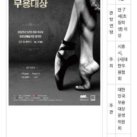
만
7
관
세
(
초
람
등학
연
생
)
이
령
상
시흥
시
,
주
(
사
)
대
최
한무
용협
회
대한
민국
무용
주
대상
관
운영
위원
회