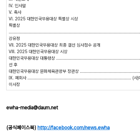
Ⅳ
.
인사말
Ⅴ
.
축사
Ⅵ
. 2025
대한민국무용대상 특별상 시상
특별상
.........................................................................................................
강유정
Ⅶ
. 2025
대한민국무용대상 최종 결선 심사점수 공개
Ⅷ
. 2025
대한민국무용대상 시상
대한민국무용
대상 대통령상
...................................................................
선 후
대한민국무용대상 문화체육관광부 장관상
...............................................
Ⅸ
.
폐회사
.............................................................
......................
(
사
)
이사장
ewha-media@daum.net
(공식페이스북)
http://facebook.com/news.ewha