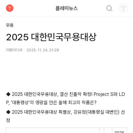
검색하기
플레이뉴스
티스토리
무용
2025 대한민국무용대상
이화미디어
2025. 11. 24. 21:28
◆
2025
대한민국무용대상
,
결선 진출작 확정
! Project S
와
LD
P, ‘
대통령상
’
의 영광을 안은 올해 최고의 작품은
?
◆
2025
대한민국무용대상 특별상
,
강유정
(
대통령실 대변인
)
선
정