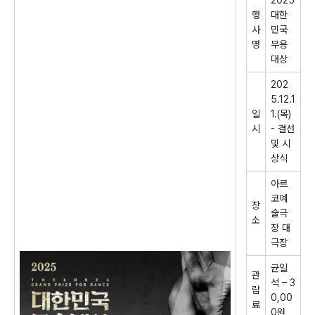
2025
행
대한
사
민국
명
무용
대상
202
5.12.1
일
1.(
목
)
시
-
결선
및 시
상식
아르
코예
장
술극
소
장 대
극장
균일
관
석
–
3
람
0,00
료
0
원