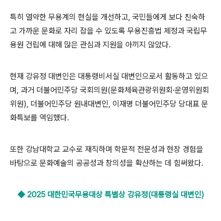
특히 열약한 무용계의 현실을 개선하고
,
국민들에게 보다 친숙하
고 가까운 문화로 자리 잡을 수 있도록 무용진흥법 제정과 국립무
용원 건립에 대해 많은 관심과 지원을 아끼지 않았다
.
현재 강유정 대변인은 대통령비서실 대변인으로서 활동하고 있으
며
,
과거 더불어민주당 국회의원
(
문화체육관광위원회
·
운영위원회
위원
),
더불어민주당 원내대변인
,
이재명 더불어민주당 당대표 문
화특보를 역임했다
.
또한 강남대학교 교수로 재직하며 학문적 전문성과 현장 경험을
바탕으로 문화예술의 공공성과 창의성을 확산하는 데 힘써왔다
.
◆ 2025 대한민국무용대상 특별상 강유정(대통령실 대변인)