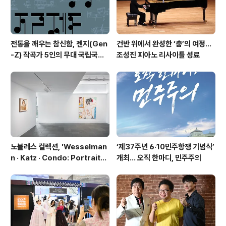
038) 아르코·..
전통을 깨우는 참신함, 젠지(Gen
건반 위에서 완성한 ‘춤’의 여정…
-Z) 작곡가 5인의 무대 국립국악
조성진 피아노 리사이틀 성료
관현악단 '2026 작곡가 프로젝
트'
노블레스 컬렉션, 'Wesselman
‘제37주년 6·10민주항쟁 기념식’
n · Katz · Condo: Portraits i
개최… 오직 한마디, 민주주의
n American Painting'전 개최