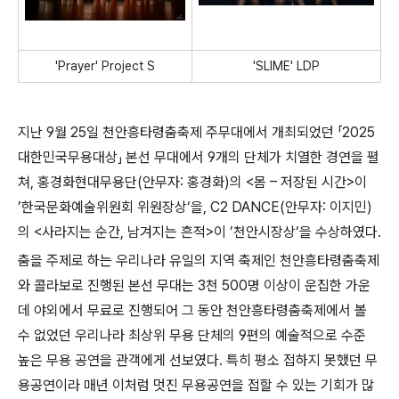
'Prayer' Project S
'SLIME' LDP
지난
9
월
25
일 천안흥타령춤축제 주무대에서 개최되었던
「
2025
대한민국무용대상
」
본선 무대에서
9
개의 단체가 치열한 경연을 펼
쳐
,
홍경화현대무용단
(
안무자
:
홍경화
)
의
<
몸
–
저장된 시간
>
이
’
한국문화예술위원회 위원장상
‘
을
, C2 DANCE(
안무자
:
이지민
)
의
<
사라지는 순간
,
남겨지는 흔적
>
이
’
천안시장상
‘
을 수상하였다
.
춤을 주제로 하는 우리나라 유일의 지역 축제인 천안흥타령춤축제
와 콜라보로 진행된 본선 무대는
3
천
500
명 이상이 운집한 가운
데 야외에서 무료로 진행되어 그 동안 천안흥타령춤축제에서 볼
수 없었던 우리나라 최상위 무용 단체의
9
편의 예술적으로 수준
높은 무용 공연을 관객에게 선보였다
.
특히 평소 접하지 못했던 무
용공연이라 매년 이처럼 멋진 무용공연을 접할 수 있는 기회가 많