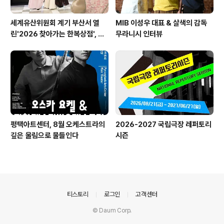
세계유산위원회 계기 부산서 열
MIB 이성우 대표 & 살색의 감독
린'2026 찾아가는 한복상점', 역
무라니시 인터뷰
대 최고 판매 성과
평택아트센터, 8월 오케스트라의
2026-2027 국립극장 레퍼토리
깊은 울림으로 물들인다
시즌
의안내
티스토리
로그인
고객센터
© Daum Corp.