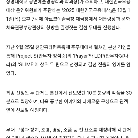
상명대학교 공연예술경영학과 학과장
)
가 주최하고
,
대한민국무용
대상 운영위원회가 주관하는
「
2025
대한민국무용대상
」
은
12
월
1
1
일
(
목
)
오후
7
시에 아르코예술극장 대극장에서 대통령상과 문화
체육관광부장관상의 향방을 결정짓는 결선 무대를 진행한다
.
지난
9
월
25
일 천안흥타령춤축제 주무대에서 펼쳐진 본선 경연을
통해
Project S(
안무자
:
정석순
)
의
'Prayer'
와
LDP(
안무자
:
윤나
라
)
의
'SLIME'
이 상위 두 팀으로 선정되며 결선 진출의 영예를 안
았다
.
최종 선정된 두 단체는 본선에서 선보였던
10
분 분량의 작품을
30
분으로 확장하여
,
더욱 풍부한 이야기와 다채로운 구성으로 관객
앞에 선보일 예정이다
.
무대 구성과 장치
,
조명
,
영상
,
소품 등 전 요소를 재정비해 각 단체