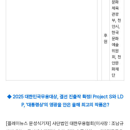
문화
체육
관광
부
,
천
안시
,
한국
후
문화
원
예술
위원
회
,
천
안문
화재
단
◆
2025
대한민국무용대상
,
결선 진출작 확정! Project S
와
LD
P, '대통령상'의 영광을 안은 올해 최고의 작품은?
[플레이뉴스 문성식기자]
사단법인 대한무용협회
(
이사장
:
조남규