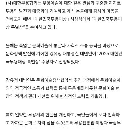
(
사
)
대한무용협회는 무용예술에 대한 깊은 관심과 꾸준한 지지로
무용의 발전과 대중화에 기여하고 계신 분들에게 감사의 마음을
전하고자 매년
｢
대한민국무용대상
｣
시상식에서
”
대한민국무용대
상 특별상
“
을 수여하고 있다
.
올해는 폭넓은 문화예술적 통찰과 사회적 소통 능력을 바탕으로
문화정책 발전에 기여한 강유정 대통령실 대변인이
’2025
대한민
국무용대상 특별상
‘
수상자로 선정되었다
.
강유정 대변인은 문화예술정책협약식 추진 과정에서 문화예술계
와의 적극적인 소통과 협력을 통해 무용계를 비롯한 문화예술 현
장의 정책과 환경 개선을 위해 헌신적인 노력을 기울였다
.
특히 열약한 무용계의 현실을 개선하고
,
국민들에게 보다 친숙하
고 가까운 문화로 자리 잡을 수 있도록 무용진흥법 제정과 국립무