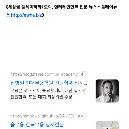
《세상을 플레이하라! 오락, 엔터테인먼트 전문 뉴스 - 플레이뉴
스
http://ewha.biz
》
https://blog.naver.com/jbc_academy
광고
진병철 현대무용학원 전원합격 입시전
문 진병철 원장직접지도
무용은 첫 시작이 중요합니다. 매년 입시생
전원합격. 모든 대회 최상위권 수상
https://amookiei.github.io/DANCE/
광고
숨무용 한국무용 입시전문