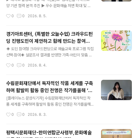
문화예술 콘텐츠 교류 ▲공연장 운영 노하우 및 문화예술
양 기관 협력 본격 추진 ▶ 우수 문화예술 저변 확대 및 활
정책 정보 공유 ▲문화관광 콘텐츠 공동 발굴 및 공모사업
성화를 위한 자원협력과 정보공유 네트워크 구축▶ 예술인
작성시간
0
0
2026. 8. 5.
협력 ▲시립예술단과 지역 예술인 교류 및 전문인력 역량
지원 및 서울시민 예술 향유 기회 확대를 위한 프로그램 교
강화 ▲공동 홍보 및 상생협력 사업..
류도 마련 [플레이뉴스 문성식기자] 서울문화재단(대표이
사 송형종)과 NC문화재단(이사장 박명진)이 어제(4일) 서
경기아트센터, 〈특별한 오늘수업〉 크라우드펀
울문화재단 대학로센터에서 서울의 문화예술 활성화 및 예
딩 진행도민이 제안하고 함께 만드는 참여형
술인 창작지원을 위한 업무협약(MOU)을 체결했다. 이번
글 내용
예술교육 추진
협약은 서울문화재단과 NC문화재단이 보유한 전문성과
◈ 도민 참여형 크라우드펀딩으로 예술교육 프로그램 직접
자원을 유기적으로 결합해, 예술인 창작 및 작품 발표 무대
선택·참여◈ 설문조사 결과를 반영한 가족·어린이 맞춤 특
를 확장하고 시민들에게 한층 수준 높은 문화예술 향유 기
별 프로그램 운영◈ 유튜브 아들TV의 최민준 소장 토크콘
작성시간
0
0
2026. 8. 4.
회를 제공하고자 마련됐다. 양 기관은 이번 업무협약을 통
서트, 어린이 뮤지컬 체험 특강 등 리워드 제공◈ 프로그램
해 ▲대학로 활성화를 위한 ‘대-..
별 8월 18일·31일까지 펀딩…8월·9월 특별 프로그램 개최
[플레이뉴스 문성식기자] 경기아트센터(사장 김상회)는 도
수림문화재단에서 독자적인 작품 세계를 구축
민이 직접 선택하고 함께 만드는 참여형 예술교육 프로젝
하며 활발히 활동 중인 전명은 작가를올해 ‘수
트 〈특별한 오늘수업〉의 크라우드펀딩을 경기문화크라우드
글 내용
림미술상’ 최종 수상자로 선정
펀딩 플랫폼 ‘컬처모아’를 통해 진행한다. 〈특별한 오늘수
[플레이뉴스 문성식기자] 수림문화재단에서 독자적인 작
업〉은 경기아트센터 예술아카데미 브랜드 ‘오늘수업 ART
품 세계를 구축하며 활발히 활동 중인 전명은 작가를올해
S’의 특별 프로그램이다. 단순한 강좌 모집을 넘어 도민의
‘수림미술상’ 최종 수상자로 선정 했다.ewha-media@d
작성시간
0
0
2026. 8. 3.
의견을 반영해 프로그램을 기획하고, 크라우드펀딩을 통해
aum.net​(공식페이스북) http://facebook.com/news.
참여자를 모집하는 새로운 방식의 예술..
ewha​《세상을 플레이하라! 오락, 엔터테인먼트 전문 뉴스
- 플레이뉴스 http://ewha.biz》
평택시문화재단-한미연합군사령부,문화예술