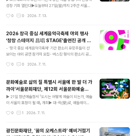
확대하고, 새로운 비즈니스 기회를 발굴할 수 있도록 기획
성장 기회 열린다▶오늘부터 27일(월)까지 2주간 서울문
됐다. ‘오늘전통창업’은 전통문화 분야 창업기업의 사업화
화예술지원시스템(SCAS) 통해 온라인 접수▶선정기업
작성시간
0
0
2026. 7. 13.
와 시장 진출을 지원하는 문체부와 공진원의 창업 육성사
사업화 자금 3천만 원과 Pre-액셀러레이팅 지원 및 총 1
업으로, 창업기업의 성장 단계에..
천5백만 원 규모 추가 시상 ▶지난 3년간 재단 '예술플러
스창업 인큐베이팅 과정' 이수자는 지원 시 심사 가점 부여
2026 창극 중심 세계음악극축제 야외 행사
[플레이뉴스 문성식기자] 서울문화재단(대표이사 송형종)
‘창창 스테이지 昌唱 STAGE’출연진 공개 모
과 포르쉐코리아(대표이사 마티아스 부세)는 예술 분야 초
글 내용
집
기 청년 창업기업의 자생력을 높이고 본격적인 시장 진입
- '창극 중심 세계음악극축제' 기간 판소리 유망주들이 선
을 지원하는 2026년 예술플러스창업 '포르쉐 프런티어 스
보이는 야외 공연 참가자 모집- 버스킹 형식의 판소리 공연
타트업' 공모를 오늘(13일)부터 27일(월) 18시까지 진행
을 통해 대중과 친근하게 소통하는 축제 무대 마련사 업 명
작성시간
0
0
2026. 7. 11.
한다. 올해로 3년 차를 맞이하는 이 사업은 포르쉐코리아
창극 중심 세계음악극축제‘창창 스테이지 昌唱 STAG
의 후원금을 바탕으로 창작 지원 위주..
E’공고 기간 2026.7.8.(수) ~ 7.24.(금)접수 기간 2026.
7.8.(수) ~ 7.24.(금) 17:00까지 / 17일간지원 자격 만 16
문화예술로 삶의 질 특별시 서울에 한 발 더 가
세 이상 만 34세 이하의 판소리 전공자 만 34세 이하 국악
까이’서울문화재단, 제12회 서울문화예술포
타악 전공자주최 문화체육관광부주관 국립극장, (재)국립
글 내용
럼 개최
극장진흥재단접수 방법 이메일(chlsnkim@korea.kr)
▶ 21일 청년예술청서 「도시는 어떻게 예술이 되는가, 예술
접수 ※ 방문접수 및 우편접수 불가 작성 및 제출 방법 창창
이 서울의 표정이 될 때」 개최▶ 대-락(樂)로, 애들레이드
昌唱 STAGE> 지원서 제출요령 준수 ※ 국립극장 홈페이
프린지(Adelaide Fringe) 사례로 도시와 예술의 공생 방
작성시간
0
1
2026. 7. 11.
지 www.ntok.go.kr 공지..
향 모색▶ 문화예술로 시민의 삶의 질과 도시 매력 높이는
서울형 문화생태계 논의의 장 열려… [플레이뉴스 문성식
기자] 서울문화재단(대표이사 송형종)은 오는 21일(화) 오
광진문화재단, '꿈의 오케스트라' 예비거점기
후 2시 청년예술청 그레이홀에서 제12회 서울문화예술포