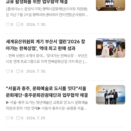
교류 활성화를 위한 업무협약 체결
글 내용
[플레이뉴스 문성식기자] 평택시문화재단(이사장 최원용)
은 지난 7월 29일 평택아트센터에서 한미연합군사령부
(부사령관 김성민)와 문화예술 교류 활성화 및 상호 협력체
작성시간
0
0
2026. 7. 30.
계 구축을 위한 업무협약(MOU)을 체결했다. 평택아트센
터 대회의실에서 진행된 이번 협약은 양 기관의 협력을 바
탕으로 유엔사·연합사·주한미군 장병과 군무원, 군 가족의
세계유산위원회 계기 부산서 열린'2026 찾
문화예술 향유 기회를 확대하고, 지역사회와 군이 함께 소
아가는 한복상점', 역대 최고 판매 성과
통하는 문화적 교류 기반을 다지기 위해 마련됐다.협약에
글 내용
따라 양 기관은 ▲장병·군무원 및 군 가족의 문화예술 향유
- 한복 브랜드 8개사 참여... ‘찾아가는 한복상점’ - 부산진
기획 확대 ▲문화예술 프로그램 연계 협력 ▲문화예술 분
시장 연계 프로그램으로 지역 한복문화산업 가치 확산 [플
야 상호 교류 및 협력 ▲기타 공동 발전을 위한 협력사업
레이뉴스 문성식기자] 문화체육관광부(장관 최휘영, 이하
작성시간
0
0
2026. 7. 30.
추진 등 다양한 분야에서 긴밀히 협력해 나갈 예정이다. 최
문체부)가 주최하고 한국공예·디자인문화진흥원(원장 김경
원용 평택시문화재단 이사장은 “국가와 지..
배, 이하 공진원)이 주관한 한복 반짝매장 ≪2026 찾아가
는 한복상점≫이 7월 16일(목)부터 22일(수)까지 7일간
“서울과 충주, 문화예술로 도시를 잇다”서울
부산광역시 신세계백화점 센텀시티점(해운대구 센텀남대
문화재단-충주문화관광재단과 업무협약 체결
로 35)에서 개최돼 역대 ‘찾아가는 한복상점’ 가운데 가장
글 내용
높은 판매 성과를 기록하며 성황리에 종료됐다. 이번 행사
▶ 서울-충주 오가는 청년예술인 교류로 양 도시 문화예술
는 제48차 유네스코 세계유산위원회를 계기로, 부산을 찾
자원과 창작 기반 연계▶ 이동석 충주시장-송형종 서울문
은 국내외 대표단과 방문객에게 한복의 아름다움과 우리
화재단 대표 차담…도시 간 지속가능한 문화예술 협력 논의
작성시간
0
0
2026. 7. 29.
문화의 매력을 알리기 위해 마련됐다. 이번 한복 반짝매장
▶ 양 도시 예술가·기획자 교류 프로그램으로 실행 중심 순
에는 부산 지역 한복 브랜드를..
환형 협력체게 만든다붙임1-1. 서울문화재단-충주문화관