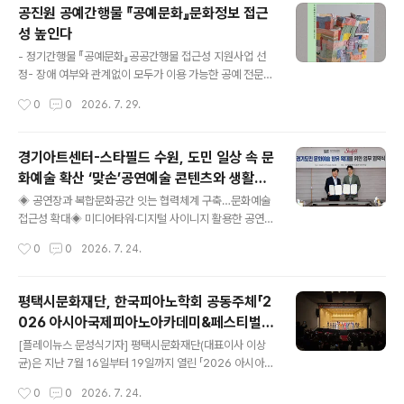
광재단 업무협약식 현장사진* 좌부터 백인욱(충주문화관
공진원 공예간행물 『공예문화』문화정보 접근
광재단 이사장), 송형종(서울문화재단 대표이사), 이동석
성 높인다
(충주시장) 붙임1-2. 서울문화재단-충주문화관광재단 업
글 내용
무협약식 현장사진 [플레이뉴스 문성식기자] 서울문화재
- 정기간행물 『공예문화』공공간행물 접근성 지원사업 선
단(대표이사 송형종)과 충주문화관광재단(이사장 백인욱)
정- 장애 여부와 관계없이 모두가 이용 가능한 공예 전문
이 서울과 충주의 문화예술 자원과 예술인을 연결하고, 양
콘텐츠, 누리집 통해 제공 [플레이뉴스 문성식기자] 한국공
작성시간
0
0
2026. 7. 29.
도시를 오가는 문화예술 교류를 본격적으로 추진한다. 양
예·디자인문화진흥원(이하 공진원, 원장 김경배)은 누구나
기관은 지난 28일(화) 충주체험관광센터에서 문화예술 ..
공예문화 관련 전문 정보와 콘텐츠를 보다 편리하게 이용
할 수 있도록 기관 정기간행물인 『공예문화』를 접근성 전
경기아트센터-스타필드 수원, 도민 일상 속 문
자출판물(PDF/UA) 형태로 제작하여 제공한다고 밝혔다.
화예술 확산 ‘맞손’공연예술 콘텐츠와 생활밀
접근성 전자출판물(PDF/UA)은 장애인, 비장애인, 저시력
글 내용
착형 문화공간 연결…지역사회 협력 확대
자, 고령자 등 다양한 이용자가 함께 활용할 수 있도록 국제
◈ 공연장과 복합문화공간 잇는 협력체계 구축…문화예술
표준에 따라 제작된 전자문서 형식이다. 스크린 리더(NVD
접근성 확대◈ 미디어타워·디지털 사이니지 활용한 공연·
A 등 화면 정보를 음성으로 읽어주는 접근성 지원 프로그
기관 홍보 협력◈ 별마당 도서관 등 스타필드 수원 공간 연
작성시간
0
0
2026. 7. 24.
램)를 활용하면 문서의 텍스트뿐 아니라 이미지의 대체텍
계 문화예술 프로그램 추진◈ 지역사회 활성화·사회공헌
스트와 표의 구조 등도 음성으로 ..
위한 공동사업 발굴 [플레이뉴스 문성식기자] 경기아트센
터(사장 김상회)와 스타필드 수원(점장 원영선)이 도민의
평택시문화재단, 한국피아노학회 공동주체「2
문화예술 향유 기회를 넓히고 지역사회에 활력을 더하기
026 아시아국제피아노아카데미&페스티벌
위해 손을 맞잡았다. 양 기관은 7월 24일(금) 경기아트센
글 내용
(AIPAF)」 성황리 마무리
터 회의실에서 ‘문화예술 향유 기회 확대와 지역사회 활성
[플레이뉴스 문성식기자] 평택시문화재단(대표이사 이상
화를 위한 업무협약’을 체결했다. 협약식에는 김상회 경기
균)은 지난 7월 16일부터 19일까지 열린 「2026 아시아
아트센터 사장과 원영선 스타필드 수원 점장을 비롯한 양
국제 피아노 아카데미 & 페스티벌(AIPAF)」(이하 페스티
작성시간
0
0
2026. 7. 24.
기관 관계자들이 참석했다. 이번 협약은 경기아트센터의
벌)를 관객들의 큰 호응 속에 성공적으로 마무리했다고 밝