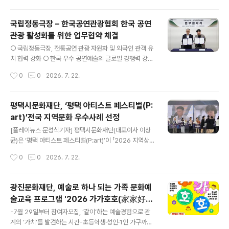
공연예술 콘텐츠와 스타필드 수원이 보유한 공간·홍보..
혔다. 한국피아노학회와 평택시문화재단이 공동 주최한 국
제 음악 행사로, 아시아를 비롯한 12개국의 피아노 교수진
국립정동극장 – 한국공연관광협회 한국 공연
과 차세대 음악인들이 한자리에 모여 공연과 교육, 학술 교
관광 활성화를 위한 업무협약 체결
류를 함께하는 국제 문화예술 교류의 장으로 마련됐다. 특
글 내용
히 교수연주회는 전석 무료로 운영돼 시민들이 세계적 수
○ 국립정동극장, 전통공연 관광 자원화 및 외국인 관객 유
준의 클래식 공연을 가까이에서 만나는 뜻깊은 시간을 제
치 협력 강화 ○ 한국 우수 공연예술의 글로벌 경쟁력 강화
공했다. 이번 페스티벌은 천안과 평택 두 도시에서 진행됐
및 K-공연관광 활성화 협력 ○ 하반기부터 외국어 자막 지
작성시간
0
0
2026. 7. 22.
다. 소노벨 천안에서 세계 각국에서 초청된 교수진이 참가
원 스마트 글라스 도입… K-콘텐츠 접근성 높여업무협약
자들과 함께 마스터클래스와 국제 심포지엄..
(MOU) 체결식 사진(좌) 국립정동극장 서승만 대표이사
(우) 한국공연관광협회 윤민식 회장 [플레이뉴스 문성식기
평택시문화재단, ‘평택 아티스트 페스티벌(P:
자] 국립정동극장(대표이사 서승만)은 지난 7월 21일 대회
art)’전국 지역문화 우수사례 선정
의실에서 한국공연관광협회(회장 윤민식)와 한국 공연관광
글 내용
활성화 및 외국인 관객 서비스 확대를 위한 업무협약(MO
[플레이뉴스 문성식기자] 평택시문화재단(대표이사 이상
U)을 체결했다. 이날 협약식에는 양 기관 주요 관계자들이
균)은 ‘평택 아티스트 페스티벌(P:art)’이 「2026 지역상생
참석하여 우수 공연예술의 글로벌 경쟁력을 강화하고, K-
·문화동행 페스타」 지역문화 우수사례 공모 문화기획 부문
작성시간
0
0
2026. 7. 22.
공연관광 활성화에 기여하기 위한 협력 체계 구축 방안을
에 우수사례로 선정돼 전국지역문화재단연합회 회장상을
논의했다. 이번 협약은 K-컬..
수상했다고 밝혔다. 「2026 지역상생·문화동행 페스타」(이
하 페스타)는 전국 지역문화재단의 우수사례를 발굴·공유
광진문화재단, 예술로 하나 되는 가족 문화예
하고, 지역 간 문화정책 교류와 상생 협력을 넓히기 위해 마
술교육 프로그램 '2026 가가호호(家家好
련된 행사로, 지난 7월 9일부터 11일까지 강원특별자치도
글 내용
好)' 참여자 모집
속초시 엑스포광장 일원에서 개최됐다. 이번 페스타에서
-7월 29일부터 참여자모집, ‘같이’하는 예술경험으로 관
평택시문화재단은 지역 예술인(단체)와 시민이 함께 만들
계의 ‘가치’를 발견하는 시간-초등학생·성인·1인 가구까