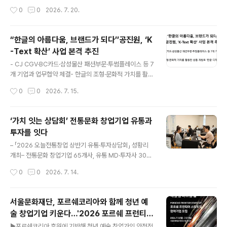
어가는 참여형 문화예술축제 ‘평택 아티스트 페스티벌(P:a
지...전 세대 가족 모두를 위한 문화예술교육 프로그램 ‣ 모
작성시간
0
0
2026. 7. 20.
rt)’의 기획과 운영 성과를 소개했다. ‘평택 아티스트 페스
집대상 : 광진구 생활권 전 세대 가족 ‣ 모집기간 : 2026.
티벌(P:art)’은 지역 예..
7. 29.(수) ~ 정원 마감 시까지 ‣ 교육기간 : 2026. 6. ~ 1
1.(프로그램별 상이) ‣ 교육장소 : 광진생활문화센터, 광진
“한글의 아름다움, 브랜드가 되다’’공진원, ‘K
구가족센터 외 3곳 ‣ 교 육 비 : 무료 ‣ 교육내용 : 가족이
-Text 확산’ 사업 본격 추진
‘같이’하는 예술경험을 통해 서로의 ‘가치’를 발견하는 문화
글 내용
예술교육 프로그램 ‣ 교육문의 : 02-2049-4750 [플레
- CJ CGV·BC카드·삼성물산 패션부문·투썸플레이스 등 7
이뉴스 문성식기자] (재)광진문화재단(이사장 김경호)이
개 기업과 업무협약 체결- 한글의 조형·문화적 가치를 활용
오는 7월 29일(수)부터 광진구 생활권 전 세대를 대상으로
한 상품 개발로 ‘한글 디자인 산업화’ 추진[플레이뉴스 문
작성시간
0
0
2026. 7. 15.
문화예술교육 지원사업 「가가호..
성식기자] 문화체육관광부(장관 최휘영)와 한국공예·디자
인문화진흥원(원장 김경배, 이하 공진원)은 ‘글로벌 대중
브랜드 K-Text 확산’ 사업의 일환으로 CJ CGV, BC카드,
‘가치 잇는 상담회’ 전통문화 창업기업 유통과
삼성물산 패션부문, 투썸플레이스, 푸마코리아, 락앤락, 온
투자를 잇다
브릭스 등 국내외 대표 기업 7개사와 업무협약(MOU)을
글 내용
체결하고, 한글디자인 기반 상품 개발 협업을 본격 추진한
– 「2026 오늘전통창업 상반기 유통·투자상담회」 성황리
다. 글로벌 일상 속 확장되는 ‘한글디자인’ ‘글로벌 대중 브
개최– 전통문화 창업기업 65개사, 유통 MD·투자사 30여
랜드 K-Text 확산’ 사업은 한글을 단순 문자 체계를 넘어
명 참여– 문체부·공진원, 창업기업 성장과 시장 진출 지원
작성시간
0
0
2026. 7. 14.
시각문화 자산이자 디자인 콘텐츠로 확장하기 위해 올해
지속 확대[플레이뉴스 문성식기자] 문화체육관광부(장관
처음 추진하..
최휘영, 이하 문체부)와 한국공예·디자인문화진흥원(원장
김경배, 이하 공진원)은 지난 7월 9일(목) 인사동 아라아트
서울문화재단, 포르쉐코리아와 함께 청년 예
센터에서 「2026 오늘전통창업 상반기 유통·투자상담회-
술 창업기업 키운다…'2026 포르쉐 프런티어
가치 잇는 상담회」를 개최했다. 이번 상담회는 전통문화 창
글 내용
스타트업' 공모 개시
업기업이 유통시장과 투자자를 직접 만나 사업화 가능성을
▶포르쉐코리아 후원에 기반해 청년 예술 창업가의 안정적