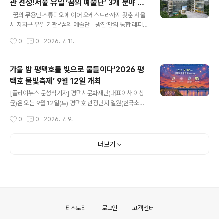
관 선정!서울 유일 ‘꿈의 예술단’ 3개 분야 운
럼 「도시는 어떻게 예술이 되는가–예술이 서울의 표정이 될
글 내용
영 기반 확보
때」를 개최한다. 올해로 12회를 맞는 서울문화예술포럼은
-꿈의 무용단·스튜디오에 이어 오케스트라까지 갖춘 서울
문화예술 정책의 주요 이슈를 공유하고 다양한 현장의 의
시 자치구 유일 기관-‘꿈의 예술단 - 광진’만의 통합 레퍼토
견을 모으는 재단의 대표 정책 포럼이다. 서울은 한강과 지
리 구축 및 최대 6년간 국비 지원 기대 [플레이뉴스 문성식
작성시간
0
0
2026. 7. 11.
천, 역사문화 공간, 공원과 골목 등 오랜 시간 축적된 기억
기자] 재단법인 광진문화재단(이사장 김경호)이 문화체육
과 현재가 공존하..
관광부가 주최하고 한국문화예술교육진흥원이 주관하는
‘2026 꿈의 오케스트라 예비거점기관 공모사업’에 최종
가을 밤 평택호를 빛으로 물들이다‘2026 평
선정됐다. 광진문화재단은 이번 선정으로 '꿈의 오케스트
택호 물빛축제’ 9월 12일 개최
라' 예비거점운영을 위한 사업비 1천 4백만원을 확보했으
글 내용
며, 기존 꿈의 무용단과 꿈의 스튜디오에 이어 꿈의 오케스
[플레이뉴스 문성식기자] 평택시문화재단(대표이사 이상
트라까지 서울시 자치구 최초로 ‘꿈의 예술단’ 3개 사업의
균)은 오는 9월 12일(토) 평택호 관광단지 일원(한국소리
운영 기반을 갖추게 됐다. 재단은 '꿈의 오케스트라' 예비거
터, 모래톱공원)에서 ‘2026 평택호 물빛축제’를 개최한다
작성시간
0
0
2026. 7. 9.
점기관 운영 기간 동안 음악감독 선발은 물론 지역 특성을
고 밝혔다. 평택호 물빛축제는 아름다운 수변 경관과 문화
반영한 교육과정 개발, 전문가 자문회..
예술 콘텐츠가 어우러지는 평택시의 대표 문화예술축제다.
올해 축제는 공연, 체험, 전시, 먹거리 등 다양한 프로그램
더보기
을 마련해 시민과 관광객이 낮부터 밤까지 하루 종일 즐길
수 있는 체류형 축제로 운영된다. 축제의 하이라이트는 평
택호의 밤하늘을 화려하게 수놓을 불꽃이다. 가을밤 수변
풍경과 어우러진 대규모 불꽃 연출은 축제의 대미를 장식
하며, 방문객들에게 잊지 못할 감동과 특별한 추억을 선사
할 예정이다. 지역 문화예술 활성화를 위한 프로그램도 풍
의안내
티스토리
로그인
고객센터
성하게 마련된다. 평택 지역 예술인들이 ..