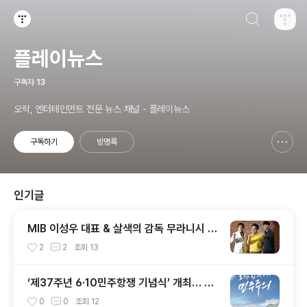
검색하기
티스토리
플레이뉴스
구독자
13
오락, 엔터테인먼트 전문 뉴스 채널 - 플레이뉴스
구독하기
방명록
신고하기 레이어
열기
인기글
MIB 이성우 대표 & 살색의 감독 무라니시 인
터뷰
2
2
조회
13
‘제37주년 6·10민주항쟁 기념식’ 개최… 오
직 한마디, 민주주의
0
0
조회
12