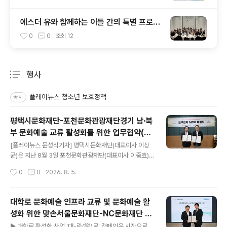
에스더 유와 함께하는 이틀 간의 특별 프로젝
트 — KCO X 에스더 유 성료
0
0
조회
12
행사
분류 전체보기
주요 글 목록
플레이뉴스 청소년 보호정책
공지
평택시문화재단-포천문화관광재단경기 남·북
부 문화예술 교류 활성화를 위한 업무협약(M
글 내용
OU) 체결
[플레이뉴스 문성식기자] 평택시문화재단(대표이사 이상
균)은 지난 8월 3일 포천문화관광재단(대표이사 이중효)
과 경기 남·북부 권역 간 문화예술 교류 활성화 및 상호 협
작성시간
0
0
2026. 8. 5.
력체계 구축을 위한 업무협약(MOU)를 체결했다. 이번 협
약은 양 기관이 보유한 역량과 공공 공연장 운영 경험을 공
유하고, 공연·전시·문화관광·시립예술단·축제 등 다양한 분
대학로 문화예술 인프라 교류 및 문화예술 활
야에서 협력을 확대해 시민들의 문화향유 기회를 확대하고
성화 위한 맞손서울문화재단-NC문화재단 업
지속 가능한 문화예술 교류 기반을 마련하기 위해 추진됐
글 내용
무협약 체결
다. 협약에 따라 양 기관은 ▲공연·전시 공동 기획 및 우수
▶ 대학로 활성화 사업 '대-락(樂)로' 캠페인을 시작으로