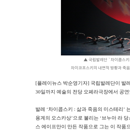
▲ 국립발레단 `차이콥스키:
차이코프스키의 내면적 방황과 죽음을
[플레이뉴스 박순영기자] 국립발레단이 발레 
30일까지 예술의 전당 오페라극장에서 공연
발레 ‘차이콥스키 : 삶과 죽음의 미스테리’ 
용계의 오스카상’으로 불리는 ‘브누아 라 당스'(B
스 에이프만이 만든 작품으로 그는 이 작