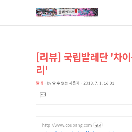
[리뷰] 국립발레단 '차이
상
본
문
세
리'
제
컨
목
텐
발레
by
알 수 없는 사용자
2013. 7. 1. 16:31
본
츠
댓
문
글
달
기
http://www.coupang.com
광고