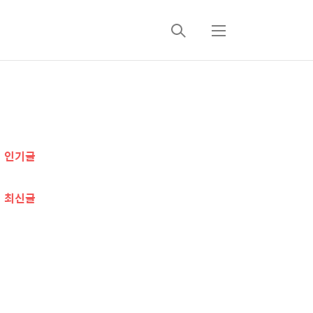
검
메
색
뉴
추
가
인기글
정
보
최신글