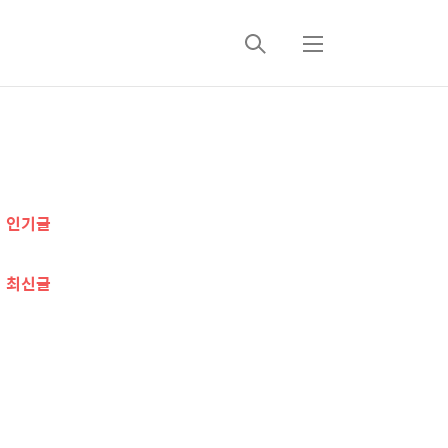
검
메
색
뉴
추
가
인기글
정
보
최신글