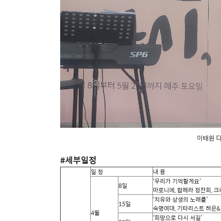
이태원 다
#세부일정
일 정
내 용
‘우리가 기억할게요’
8일
마로니에, 팝페라 정찬희, 
‘치유와 상생의 노래를’
15일
숙명여대, 기타리스트 하은&
4월
‘희망으로 다시 서길’