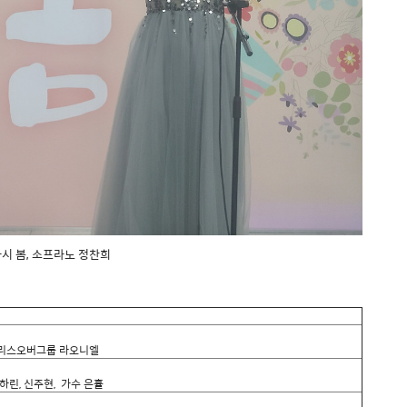
시 봄, 소프라노 정찬희
크리스오버그룹 라오니엘
하린, 신주현, 가수 은휼