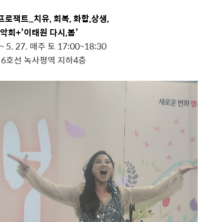
로잭트_치유, 회복, 화합,상생,
악회+
’
이태원 다시,봄
’
 ~ 5. 27. 매주 토 17:00~18:30
철 6호선 녹사평역 지하4층