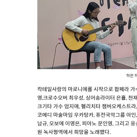
하은 
칵테일사랑의 마로니에를 시작으로 팝페라 가수
영,크로수오버 최우성, 싱어송라이터 은휼,
천재
크기타 가수 엄지애
,
펠리치타 챔버오케스트라
코메디 마술마임 우카탕카, 퓨전국악그룹 아인,
남규, 오보에 이영은, 피아노 문인영,
그리고
용
원 녹사평역에서 희망을 노래했다.