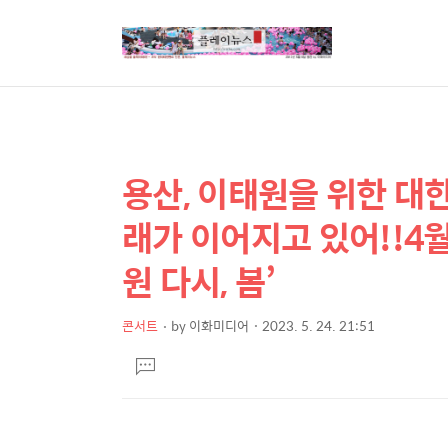
용산, 이태원을 위한 대
상
본
문
세
래가 이어지고 있어!!4월
제
컨
목
원 다시, 봄’
텐
츠
콘서트
by
이화미디어
2023. 5. 24. 21:51
본
댓
문
글
달
기