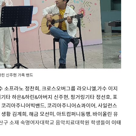
하린 신주현 가족 밴드
 소프라노 정찬희, 크로스오버그룹 라오니엘,가수 이지
기타 하은&하린&아버지 신주현, 핑거링기타 정선호, 포
, 코리아주니어빅밴드, 코리아주니어쇼콰이어
,
사일런스
 생황 김계희, 해금 모선미
,
아트컴퍼니동행, 바이올린 유
산구 소재 숙명여자대학교 음악치료대학원 학생들
이 이태