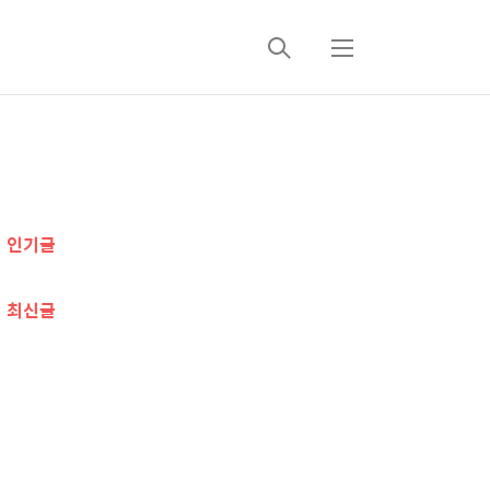
검
메
색
뉴
추
가
인기글
정
보
최신글