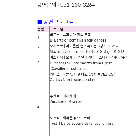
공연문의
: 031-230-3264
■
공연 프로그램
순번
프로그램
바르톡
|
루마니아 민속 무곡
1
B. Bartók : Romanian folk dances
모차르트
|
바이올린 협주곡
3
번
G
장조
K. 216
2
Mozart : violin concerto No.3, G Major K. 216
마스카니
|
오페라
'
카발레리아 루스티카나
'
中
간주곡
3
P. Mascagni : Intermezzo from Opera
<Cavalleria rusticana>
커티스
|
나를 잊지 말아요
(
영화 물망초
OST)
Curtis : Non ti scordar di me
주케로
|
미제레레
Zucchero : Miserere
4
토스티
|
새벽은 빛으로부터
Tosti | L’alba separa dalla luce lombra