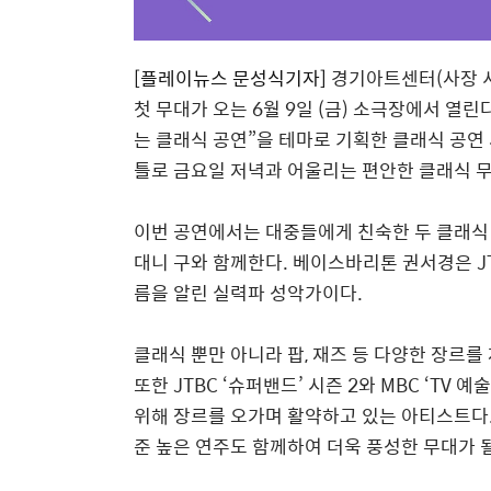
[플레이뉴스
문성식기자]
경기아트센터
(
사장 
첫 무대가 오는
6
월
9
일
(
금
)
소극장에서 열린
는 클래식 공연
”
을 테마로 기획한 클래식 공연
틀로 금요일 저녁과 어울리는 편안한 클래식 
이번 공연에서는 대중들에게 친숙한 두 클래
대니 구와 함께한다
.
베이스바리톤 권서경은
J
름을 알린 실력파 성악가이다
.
클래식 뿐만 아니라 팝
,
재즈 등 다양한 장르를
또한
JTBC ‘
슈퍼밴드
’
시즌
2
와
MBC ‘TV
예술
위해 장르를 오가며 활약하고 있는 아티스트다
준 높은 연주도 함께하여 더욱 풍성한 무대가 