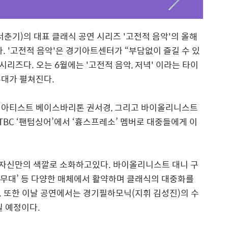
서춘기
)
의 대표 클래식 공연 시리즈 '고전적 음악'
의 올해
다
. '
고전적 음악
'
은 경기아트센터가
“
부담없이 즐길 수 있
 시리즈다
.
오는
6
월에는
'
고전적 음악
,
저녁
'
이라는 타이
무대가 펼쳐진다
.
식 아티스트 베이스바리톤 권서경
,
그리고 바이올리니스트
TBC ‘
팬텀싱어
’
에서
‘
흉스프레소
’
멤버로 대중들에게 이
 자신만의 색깔로 소화하고있다
.
바이올리니스트 대니 구
무대
’
등 다양한 매체에서 활약하며 클래식의 대중화를
.
또한 이날 공연에서는 경기필하모닉
(
지휘 김성진
)
의 수
될 예정이다
.