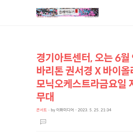
경기아트센터, 오는 6월 
상
본
문
세
바리톤 권서경 X 바이올
제
컨
목
모닉오케스트라금요일 저
텐
츠
무대
콘서트
by
이화미디어
2023. 5. 25. 21:34
본
댓
문
글
달