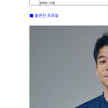
윤학준
|
마중
■
출연진 프로필