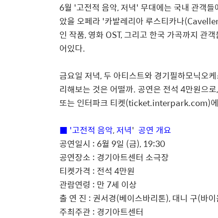
6
월 '고전적 음악
,
저녁'
무대에는 국내 관객들
았을 오페라
'카발레리아 루스티카나
(Cavelle
인 작품
,
영화
OST,
그리고 한국 가곡까지 관객
어있다
.
금요일 저녁
,
두 아티스트와 경기필하모닉오케
리해보는 것은 어떨까
.
공연은 전석
4
만원으로
또는 인터파크 티켓
(ticket.interpark.com)
에
■ '고전적 음악
,
저녁
'
공연 개요
공연일시
: 6
월
9
일
(
금
), 19:30
공연장소
:
경기아트센터 소극장
티켓가격
:
전석
4
만원
관람연령
:
만
7
세 이상
출 연 진
:
권서경
(
베이스바리톤
),
대니 구
(
바이
주최주관
:
경기아트센터