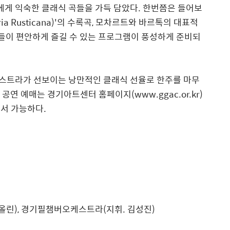
에게 익숙한 클래식 곡들을 가득 담았다
.
한번쯤은 들어보
ria Rusticana)'
의 수록곡
,
모차르트와 바르톡의 대표적
들이 편안하게 즐길 수 있는 프로그램이 풍성하게 준비되
스트라가 선보이는 낭만적인 클래식 선율로 한주를 마무
,
공연 예매는 경기아트센터 홈페이지
(www.ggac.or.kr)
서 가능하다
.
올린
),
경기필챔버오케스트라
(
지휘
.
김성진
)