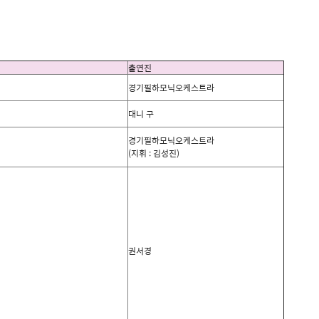
출연진
경기필하모닉오케스트라
대니 구
경기필하모닉오케스트라
(
지휘
:
김성진
)
권서경