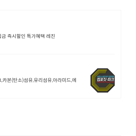
립금 즉시할인 특가혜택 레진
그,카본(탄소)섬유,유리섬유,아라미드,에