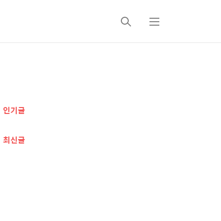
검
메
색
뉴
추
가
인기글
정
보
최신글