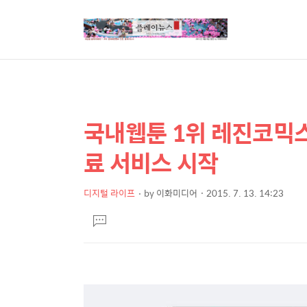
국내웹툰 1위 레진코믹스
상
본
문
세
료 서비스 시작
제
컨
목
텐
디지털 라이프
by
이화미디어
2015. 7. 13. 14:23
본
츠
댓
문
글
달
기