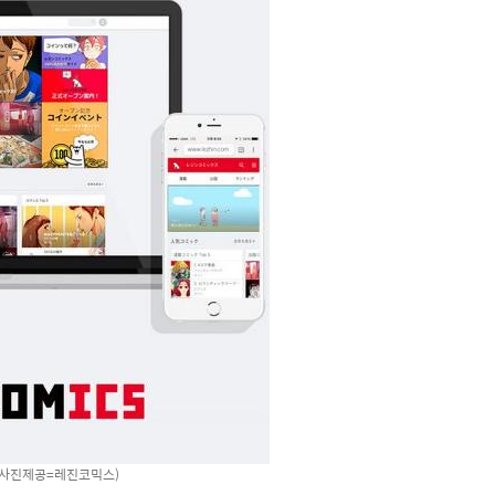
(사진제공=레진코믹스)