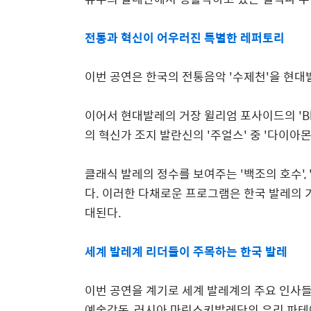
전통과 혁신이 어우러진 특별한 레퍼토리
이번 공연은 한국의 전통음악
'
수제천
'
을 현대
이어서 현대발레의 거장 윌리엄 포사이드의
'B
의 혁신가 조지 발란신의
'
주얼스
'
중
'
다이아몬
클래식 발레의 정수를 보여주는
'
백조의 호수
', 
다
.
이러한 다채로운 프로그램은 한국 발레의 
대된다
.
세계 발레계 리더들이 주목하는 한국 발레
이번 공연을 계기로 세계 발레계의 주요 인사
예술감독
,
러시아 마린스키발레단의 유리 파테