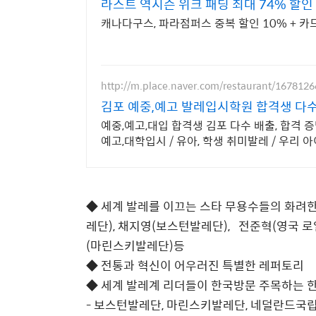
라스트 역시즌 위크 패딩 최대 74% 할인
캐나다구스, 파라점퍼스 중복 할인 10% + 카드
http://m.place.naver.com/restaurant/167812
김포 예중,예고 발레입시학원 합격생 다
예중,예고,대입 합격생 김포 다수 배출, 합격 
예고,대학입시 / 유아, 학생 취미발레 / 우리 
◆ 세계 발레를 이끄는 스타 무용수들의 화려
레단), 채지영(보스턴발레단), 전준혁(영국 로
(마린스키발레단)등
◆ 전통과 혁신이 어우러진 특별한 레퍼토리
◆ 세계 발레계 리더들이 한국방문 주목하는 
- 보스턴발레단, 마린스키발레단, 네덜란드국