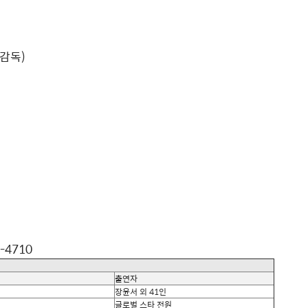
술감독
)
-4710
출연자
장윤서 외
41
인
글로벌 스타 전원