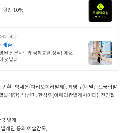
 할인 10%
6643
광고
수 배출
증명된 전문지도와 국제콩쿨 성적! 예중,
아이 첫발레
한 귀환- 박세은(파리오페라발레), 최영규(네덜란드국립발
열발레단), 박선미, 한성우(아메리칸발레시어터), 전민철
한국 발레
립발레단 등의 예술감독,