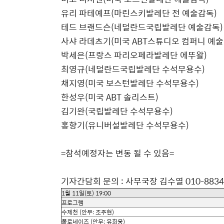
유리 파테예프
(
마린스키발레단 전 예술감독
)
테드 브랜드슨
(
네덜란드국립발레단 예술감독
)
사샤 라데츠기
(
미국
ABT
스튜디오 컴퍼니 예
박세은
(
프랑스 파리오페라발레단 에뚜왈
)
최영규
(
네덜란드국립발레단 수석무용수
)
채지영
(
미국 보스턴발레단 수석무용수
)
한성우
(
미국
ABT
솔리스트
)
김기완
(
국립발레단 수석무용수
)
홍향기
(
유니버설발레단 수석무용수
)
=
참석예정자는 변동 될 수 있음
=
기자간담회 문의
:
사무국장 김수열
010-8834
1
월
11
일
(
토
) 19:00
프로그램
수제천
(
안무
:
조주현
)
폴로네이즈
(
안무
:
유회웅
)