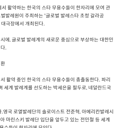
에서 활약하는 한국의 스타 무용수들이 한자리에 모여 관
로벌발레원이 주최하는
'
글로벌 발레스타 초청 갈라공
 대극장에서 개최된다
.
동시에
,
글로벌 발레계의 새로운 중심으로 부상하는 대한민
된다
.
귀환
에서 활약 중인 한국의 스타 무용수들이 총출동한다
.
파리
며 세계 발레계를 선도하는 박세은을 필두로
,
네덜란드국
다
.
영국 로열발레단의 솔로이스트 전준혁
,
아메리칸발레시
아 마린스키 발레단 입단을 앞두고 있는 전민철 등 세계
무용수들이 한자리에 모인다
.