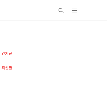
검
메
색
뉴
추
가
인기글
정
보
최신글