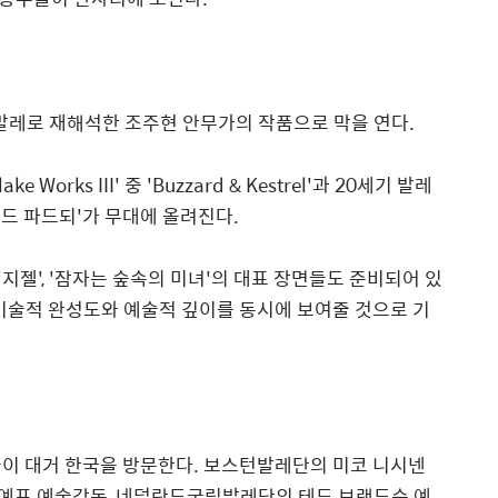
발레로 재해석한 조주현 안무가의 작품으로 막을 연다
.
lake Works III'
중
'Buzzard & Kestrel'
과
20
세기 발레
드 파드되
'
가 무대에 올려진다
.
'
지젤
', '
잠자는 숲속의 미녀
'
의 대표 장면들도 준비되어 있
기술적 완성도와 예술적 깊이를 동시에 보여줄 것으로 기
들이 대거 한국을 방문한다
.
보스턴발레단의 미코 니시넨
예프 예술감독
,
네덜란드국립발레단의 테드 브랜드슨 예