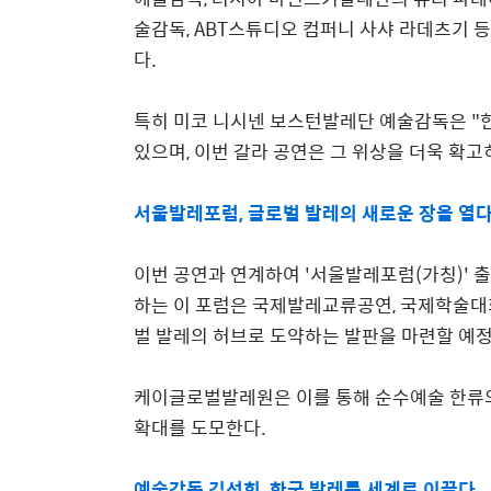
술감독
, ABT
스튜디오 컴퍼니 사샤 라데츠기 등
다
.
특히 미코 니시넨 보스턴발레단 예술감독은
"
있으며
,
이번 갈라 공연은 그 위상을 더욱 확고
서울발레포럼, 글로벌 발레의 새로운 장을 열
이번 공연과 연계하여
'
서울발레포럼
(
가칭
)'
출
하는 이 포럼은 국제발레교류공연
,
국제학술대
벌 발레의 허브로 도약하는 발판을 마련할 예
케이글로벌발레원은 이를 통해 순수예술 한류
확대를 도모한다
.
예술감독 김선희, 한국 발레를 세계로 이끌다