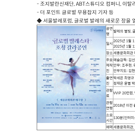
- 조지발란신재단, ABT스튜디오 컴퍼니, 이
- 더 포인트 글로벌 무용잡지 기자 등
◆ 서울발레포럼, 글로벌 발레의 새로운 장을 
공연
발레의 별빛
,
명
2025
년
1
월
1
일시
2025
년
1
월
1
장소
세종문화회관 
주요
예술감독
:
김선
제작
안무
:
조주현
,
진
안무지도
:
김현
출연
박세은 최영규
진
정재은 윤별 
관람
VVIP 20
만원
,
료
관람
2018
년 이전
연령
소요
130
분
(
인터미
시간
예매
세종문화회관
,