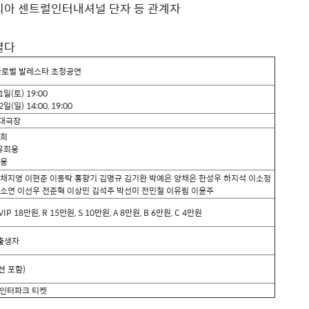
탈리아 센트럴인터내셔널 단자 등 관계자
열다
글로벌 발레스타 초청공연
1
일
(
토
) 19:00
2
일
(
일
) 14:00, 19:00
대극장
희
유회웅
웅
 채지영 이현준 이동탁 홍향기 김명규 김기완 박예은 양채은 한성우 하지석 이소정
박소연 이선우 전준혁 이상민 김석주 박선미 전민철 이유림 이윤주
 VIP 18
만원
, R 15
만원
, S 10
만원
, A 8
만원
, B 6
만원
, C 4
만원
 출생자
션 포함
)
인터파크 티켓