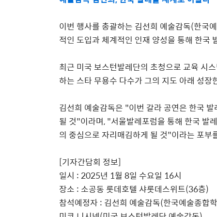
이번 행사를 총괄하는 김선희 예술감독
(
한국예
적인 도입과 체계적인 인재 양성을 통해 한국
최근 미국 보스턴발레단의 초청으로 교육 시스
하는 스타 무용수 다수가 그의 지도 아래 성장
김선희 예술감독은
"
이번 갈라 공연은 한국 
될 것
"
이라며
, "
서울발레포럼을 통해 한국 발레
의 중심으로 자리매김하게 될 것
"
이라는 포부
[
기자간담회 정보
]
일시
: 2025
년
1
월
8
일 수요일
16
시
장소
:
소공동 롯데호텔 샤롯데스위트
(36
층
)
참석예정자
:
김선희 예술감독
(
한국예술종합학
미코 니시넨
(
미국 보스턴발레단 예술감독
)