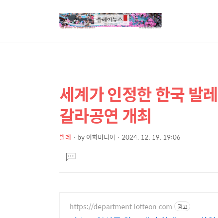
세계가 인정한 한국 발레의
상
본
문
세
갈라공연 개최
제
컨
목
텐
발레
by
이화미디어
2024. 12. 19. 19:06
본
츠
댓
문
글
달
기
https://department.lotteon.com
광고