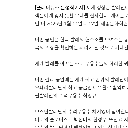
[
플레이뉴스 문성식기자
]
세계 정상급 발레단
객들에게 잊지 못할 무대를 선사한다
.
케이글
연
'
이
2025
년
1
월
11
일과
12
일
,
세종문화회관
이번 공연은 한국 발레의 현주소를 보여주는 
국의 위상을 확인하는 자리가 될 것으로 기대
세계 발레를 이끄는 스타 무용수들의 화려한 
이번 갈라 공연에는 세계 최고 권위의 발레단
오페라발레단의 최고 등급인 에뚜왈로 활약하
립발레단의 수석무용수 최영규
,
보스턴발레단의 수석무용수 채지영이 참여한
어터의 솔로이스트 박선미와 한성우
,
또한 러시
유수의 발레단에서 맹활약하고 있는 실력파 