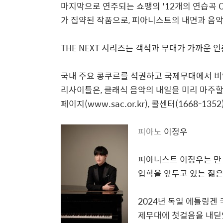
마지막으로 연주되는
쇼팽의
'12
개의 연습곡
O
가 집약된 작품으로
,
피아니스트의 내면과 음악
THE NEXT
시리즈는 객석과 무대가 가까운 
국내 주요 콩쿠르를 석권하고 국제무대에서 비
리사이틀은
,
클래식 음악의 내일을 미리 마주할
페이지
(www.sac.or.kr),
콜센터
(1668-1352
피아노
이정우
피아니스트 이정우는 
입학을 앞두고 있는 젊
2024
년 독일 에틀링겐
제무대에 첫걸음을 내딛