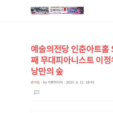
예술의전당 인춘아트홀 Spe
상
본
문
세
째 무대피아니스트 이정
제
컨
목
낭만의 숲
텐
츠
콘서트
by
이화미디어
2025. 6. 11. 18:41
본
댓
문
글
달
기