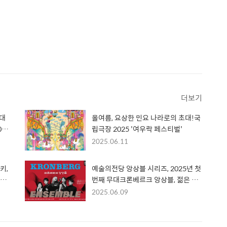
더보기
대
올여름, 요상한 민요 나라로의 초대!국
25
립극장 2025 '여우락 페스티벌'
 즈
2025.06.11
키,
예술의전당 앙상블 시리즈, 2025년 첫
사이
번째 무대크론베르크 앙상블, 젊은 거
장들이 들려주는 고전의 재발견!
2025.06.09