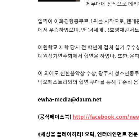
제무대에 정식으로 데뷔
일찍이 이화경향콩쿠르
1
위를 시작으로
,
헨레
에서 우승하였으며
,
만
14
세에 금호영재콘서트
예원학교 재학 당시 전 학년에 걸쳐 실기 우
예원정기연주회에서 협연을 하였다
.
또한
,
운파
이 외에도 신한음악상 수상
,
광주시 청소년콩
닉오케스트라와의 협연 무대를 통해 꾸준히 음
ewha-media@daum.net
(공식페이스북)
http://facebook.com/ne
《세상을 플레이하라! 오락, 엔터테인먼트 전문