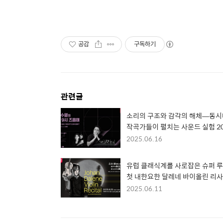
공감
구독하기
관련글
소리의 구조와 감각의 해체—동시
작곡가들이 펼치는 사운드 실험 20
현대음악 시리즈 '최수열의 밤 9시
2025.06.16
음에'
유럽 클래식계를 사로잡은 슈퍼 루
첫 내한요한 달레네 바이올린 리
틀
2025.06.11