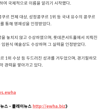
하여 국제적으로 이름을 알리기 시작했다
.
콩쿠르 전체 대상
,
성정콩쿠르
1
위 등 국내 유수의 콩쿠르
를 통해 영재성을 인정받았다
.
수상을 놓치지 않고 수상하였으며
,
롯데콘서트홀에서 치뤄진
 임원식 예술상도 수상하며 그 실력을 인정받았다
.
쿠르
1
위 수상 등 두드러진 성과를 거두었으며
,
경기필하모
악 경력을 쌓아가고 있다
.
ws.ewha
 뉴스 - 플레이뉴스
http://ewha.biz
》