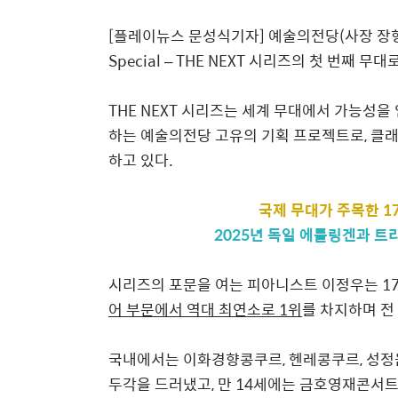
[플레이뉴스 문성식기자]
예술의전당
(
사장 장
Special
–
THE NEXT
시리즈
의 첫 번째 무대
THE NEXT
시리즈는 세계 무대에서 가능성을 
하는 예술의전당 고유의 기획 프로젝트로
,
클래
하고 있다
.
국제 무대가 주목한
1
2025
년 독일 에틀링겐과 트
시리즈의 포문을 여는
피아니스트 이정우
는
1
어 부문에서 역대 최연소로
1
위
를 차지하며 전
국내에서는 이화경향콩쿠르
,
헨레콩쿠르
,
성정
두각을 드러냈고
,
만
14
세에는 금호영재콘서트