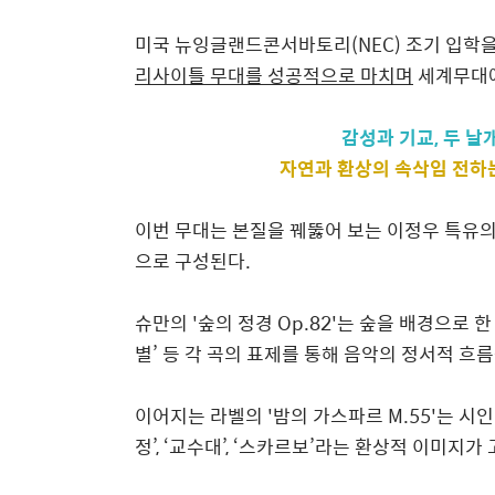
미국 뉴잉글랜드콘서바토리
(NEC)
조기 입학을
리사이틀 무대를 성공적으로 마치며
세계무대
감성과 기교
,
두 날
자연과 환상의 속삭임 전하
이번 무대는 본질을 꿰뚫어 보는 이정우 특유의
으로 구성된다
.
슈만의
'
숲의 정경
Op.82'
는 숲을 배경으로 
별
’
등 각 곡의 표제를 통해 음악의 정서적 흐
이어지는
라벨의
'
밤의 가스파르
M.55'
는 시
정
’, ‘
교수대
’, ‘
스카르보
’
라는 환상적 이미지가 