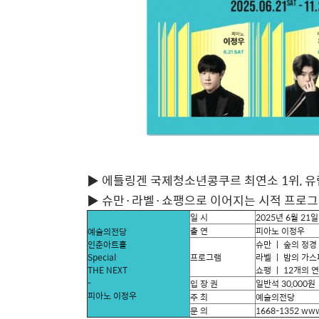
▶ 에틀링겐 국제청소년콩쿠르 최연소 1위, 유
▶ 슈만·라벨·쇼팽으로 이어지는 시적 프로그
일 시
2025
년
6
월
21
일
출 연
피아노
이정우
예술의전당
인춘아트홀
슈만 ㅣ 숲의 정경
Special
프로그램
라벨 ㅣ 밤의 가
THE NEXT
쇼팽 ㅣ
12
개의 
-
입 장 권
일반석
30,000
원
피아노 이정우
주 최
예술의전당
문 의
1668-1352 www.