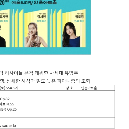
럽 리사이틀 본격 데뷔한 차세대 유망주
램, 섬세한 해석과 밀도 높은 피아니즘의 조화
(
토
)
오후
2
시
장 소
인춘아트홀
Op.82
스파르
M.55
연습곡
Op.25
sac.or.kr