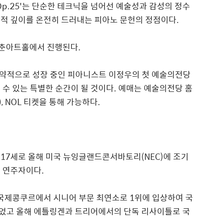
p.25'
는 단순한 테크닉을 넘어선 예술성과 감성의 정수
적 깊이를 온전히 드러내는 피아노 문헌의 정점이다
.
인춘아트홀에서 진행된다
.
약적으로 성장 중인 피아니스트 이정우의 첫 예술의전당
 수 있는 특별한 순간이 될 것이다
.
예매는 예술의전당 홈
), NOL
티켓을 통해 가능하다
.
만
17
세로 올해 미국 뉴잉글랜드콘서바토리
(NEC)
에 조기
은 연주자이다
.
 국제콩쿠르에서 시니어 부문 최연소로
1
위에 입상하여 국
었고 올해 에틀링겐과 트리어에서의 단독 리사이틀로 국