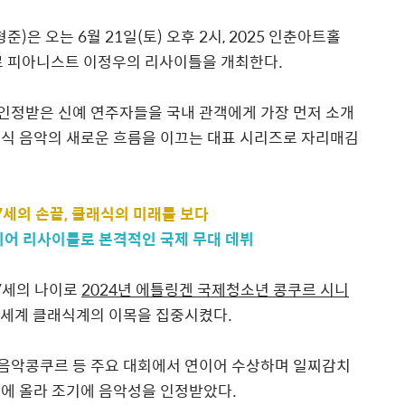
형준
)
은 오는
6
월
21
일
(
토
)
오후
2
시
,
2025
인춘아트홀
로
피아니스트 이정우
의 리사이틀을 개최한다
.
인정받은 신예 연주자들을 국내 관객에게 가장 먼저 소개
식 음악의 새로운 흐름을 이끄는 대표 시리즈로 자리매김
7
세의 손끝
,
클래식의 미래를 보다
리어 리사이틀로 본격적인 국제 무대 데뷔
7
세의 나이로
2024
년 에틀링겐 국제청소년 콩쿠르 시니
 세계 클래식계의 이목을 집중시켰다
.
음악콩쿠르 등 주요 대회에서 연이어 수상하며 일찌감치
에 올라 조기에 음악성을 인정받았다
.