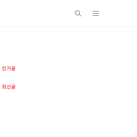
검
메
색
뉴
추
가
인기글
정
보
최신글