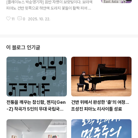
[플레이뉴스 박순영기자] 음반 자켓이 보랏빛이다. 보라색
음악제는 1969년 첫 번째 행사를 시작으로 2025년 현재
피아노 건반 윗쪽으로 하얀색 도라지 꽃들이 활짝 피어 수
53년의 역사를 가졌으며, 국내외 수준 높은 창작음악들을
를 놓고 그 옆에는 ‘The Melodies from East Asia’라
소개하여 동시대 음악의 흐름과 방향을 제시하는 ..
11
0
2025. 10. 22.
고 음반 제목이 커다랗게 씌여 있다. 그 위로 피아노 건반과
같은 보랏빛으로 토루 타게미추, 유호정, 변현주, 마수이룽,
이영자, 박운회 이렇게 여섯 명 작곡가 이름이, 아래에는 피
아니스트 서혜지의 이름이 놓여 있다. 동아시아의 전통과
현대성이 섬세하게 교차하는 사운드스케이프 지난 7월 25
이 블로그 인기글
일 미국 navona records에서 발매된 피아니스트 서혜
지의 첫 앨범 표지는 이 곡들의 아름다움과 피아노곡으로
서의 대표성을 상징한다. 일본, 한국, 대만 작곡가들의 현대
피아노 작품 다섯 곡과 오보에와 피아노 듀오곡 한 곡이..
전통을 깨우는 참신함, 젠지(Gen
건반 위에서 완성한 ‘춤’의 여정…
-Z) 작곡가 5인의 무대 국립국악
조성진 피아노 리사이틀 성료
관현악단 '2026 작곡가 프로젝
트'