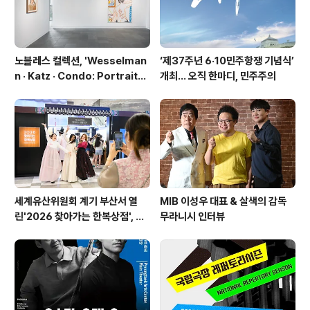
노블레스 컬렉션, 'Wesselman
‘제37주년 6·10민주항쟁 기념식’
n · Katz · Condo: Portraits i
개최… 오직 한마디, 민주주의
n American Painting'전 개최
세계유산위원회 계기 부산서 열
MIB 이성우 대표 & 살색의 감독
린'2026 찾아가는 한복상점', 역
무라니시 인터뷰
대 최고 판매 성과