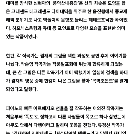
대미를 장식한 심현아의 '풍악산내총람'은 산의 치솟은 모양을 닮
은 크레센도 데크레센도 다이내믹을 위주로 한 음진행에서 종묘제
례악 분위기도 나고 맥놀이적 음향도 들리는 헤테로포닉한 곡이었
다. 하모닉스음향과 쥬테 등 포인트로 다양한 모습을 표현한 의미
있는 작품이었다.
한편, 각 작곡가는 겸재의 그림을 택한 과정도 공연 후에 이야기를
나눴다. 박순영 작곡가는 작품발표회에 뒤늦게 합류하게 되었는
데, 큰 산 그림은 다른 작곡가가 이미 택했기에 열심히 검색을 하다
가 겸재의 병풍 중에 한강이 나온 그림을 찾아 '목멱조돈도'를 알게
되었다고 말했다.
피아노의 빠른 아르페지오 선율을 잘 작곡하는 이의진 작곡가는
처음부터 ‘폭포’로 정하고서 다른 사람들이 폭포로 하나 싶었는데
아무도 안해서 다행이라고 말하며 웃음을 전했다. 류경선 작곡가
는 "겸재하면 인왕제색도니까" 당연히 택했노라고 말해서 재미있