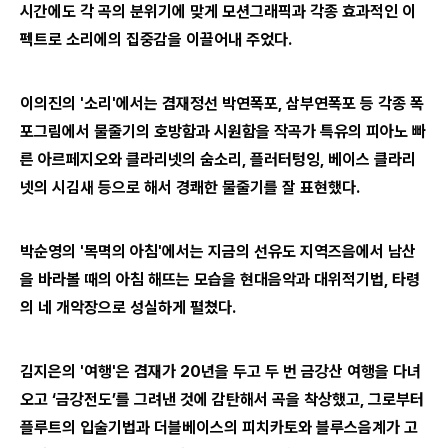
시간에도 각 곡의 분위기에 맞게 모션그래픽과 각종 효과적인 이
펙트로 소리에의 집중감을 이끌어내 주었다.
이의진의 '소리'에서는 겸재정선 박연폭포, 삼부연폭포 등 각종 폭
포그림에서 물줄기의 호방함과 시원함을 작곡가 특유의 피아노 빠
른 아르페지오와 클라리넷의 숨소리, 플러터텅잉, 베이스 클라리
넷의 시김새 등으로 해서 경쾌한 물줄기를 잘 표현했다.
박순영의 '목멱의 아침'에서는 지금의 선유도 지역즈음에서 남산
을 바라볼 때의 아침 해뜨는 모습을 현대음악과 대위적기법, 타령
의 네 개악장으로 성실하게 펼쳤다.
김지은의 '여행'은 겸재가 20년을 두고 두 번 금강산 여행을 다녀
오고 ‘금강전도’를 그려낸 것에 감탄해서 곡을 착상했고, 그로부터
플루트의 입술기법과 더블베이스의 피치카토와 블루스음계가 고