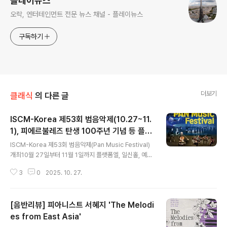
플레이뉴스
오락, 엔터테인먼트 전문 뉴스 채널 - 플레이뉴스
구독하기
더보기
클래식
의 다른 글
ISCM-Korea 제53회 범음악제(10.27~11.
1), 피에르불레즈 탄생 100주년 기념 등 플랫
글 내용
폼엘, 일신홀, 예술의전당 리사이틀홀 개최
ISCM-Korea 제53회 범음악제(Pan Music Festival)
개최10월 27일부터 11월 1일까지 플랫폼엘, 일신홀, 예술
의전당 리사이틀홀에서 열려 피에르 불레즈 탄생 100주년
3
0
2025. 10. 27.
프랑스 IRCAM 공동기획 음악회 [플레이뉴스 박순영기자]
국제현대음악협회 한국위원회(ISCM Korea, 회장 임종
우)는 돌아오는 10월 27일부터 11월 1일까지 제53회 범
[음반리뷰] 피아니스트 서혜지 'The Melodi
음악제(Pan Music Festival)를 개최한다. 특히 올해부터
한국문화예술위원회로부터 중장기 지원사업으로 선정되어
es from East Asia'
글 내용
보다 안정적이고 알차게 운영할 토대를 마련하고 있다. 범