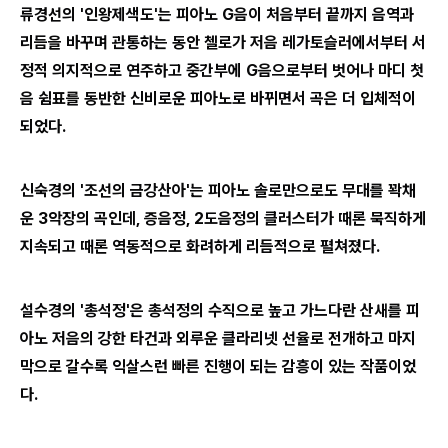
류경선의 '인왕제색도'는 피아노 G음이 처음부터 끝까지 음역과
리듬을 바꾸며 관통하는 동안 첼로가 저음 레가토슬러에서부터 서
정적 의지적으로 연주하고 중간부에 G음으로부터 벗어나 마디 첫
음 쉼표를 동반한 신비로운 피아노로 바뀌면서 곡은 더 입체적이
되었다.
신숙경의 '조선의 금강산아'는 피아노 솔로만으로도 무대를 꽉채
운 3악장의 곡인데, 증음정, 2도음정의 클러스터가 때론 묵직하게
지속되고 때론 역동적으로 화려하게 리듬적으로 펼쳐졌다.
설수경의 '총석정'은 총석정의 수직으로 높고 가느다란 산새를 피
아노 저음의 강한 타건과 외루운 클라리넷 선율로 전개하고 마지
막으로 갈수록 익살스런 빠른 진행이 되는 감흥이 있는 작품이었
다.