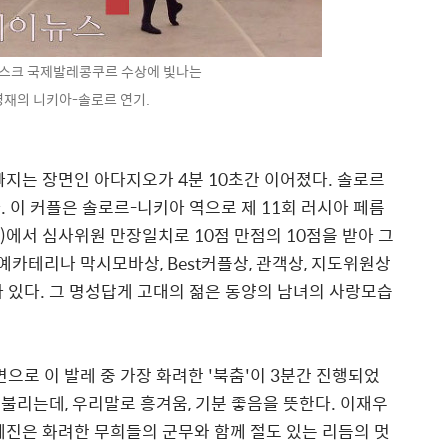
베스크 국제발레콩쿠르 수상에 빛나는
재의 니키아-솔로르 연기.
빠지는 장면인 아다지오가 4분 10초간 이어졌다. 솔로르
 이 커플은 솔로르-니키아 역으로 제 11회 러시아 페름
9)에서 심사위원 만장일치로 10점 만점의 10점을 받아 그
예카테리나 막시모바상, Best커플상, 관객상, 지도위원상
바 있다. 그 명성답게 고대의 젊은 동양의 남녀의 사랑모습
으로 이 발레 중 가장 화려한 '북춤'이 3분간 진행되었
 불리는데, 우리말로 흥겨움, 기분 좋음을 뜻한다. 이재우
혜진은 화려한 무희들의 군무와 함께 절도 있는 리듬의 멋