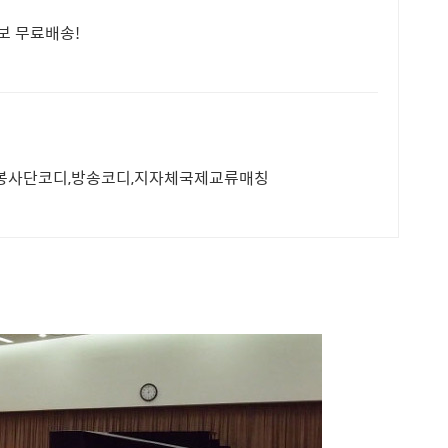
보 무료배송!
외봉사단코디,방송코디,지자체국제교류매칭