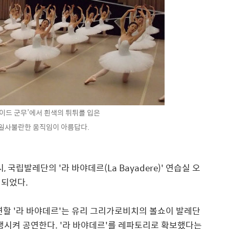
쉐이드 군무’에서 흰색의 튀튀를 입은
일사불란한 움직임이 아름답다.
 국립발레단의 '라 바야데르(La Bayadere)' 연습실 오
행되었다.
연할 '라 바야데르'는 유리 그리가로비치의 볼쇼이 발레단
생시켜 공연한다. '라 바야데르'를 레파토리로 확보했다는