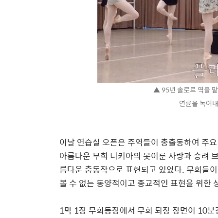
▲ 95년 솔로르 역을
연륜을 녹여내
이날 연습실 오픈은 주역들이 총출동하여 주요
아름다운 무희 니키아의 못이룬 사랑과 승려 브
름다운 춤동작으로 표현되고 있었다. 무희들이
볼 수 없는 동양적이고 종교적인 표현을 위한 
1막 1장 무희등장에서 무희 퇴장 장면이 10분