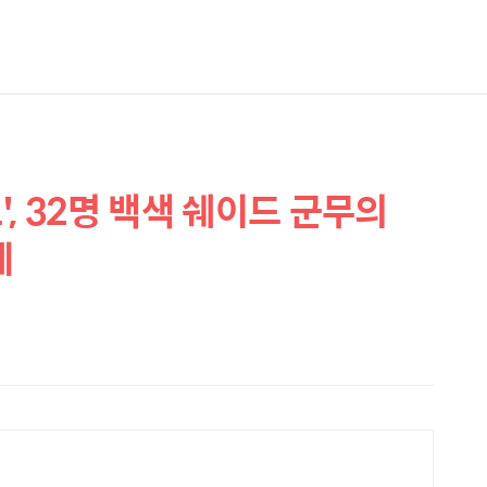
, 32명 백색 쉐이드 군무의
레