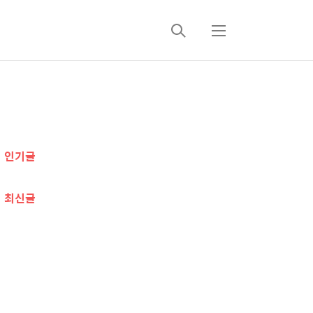
검
메
색
뉴
추
가
인기글
정
보
최신글