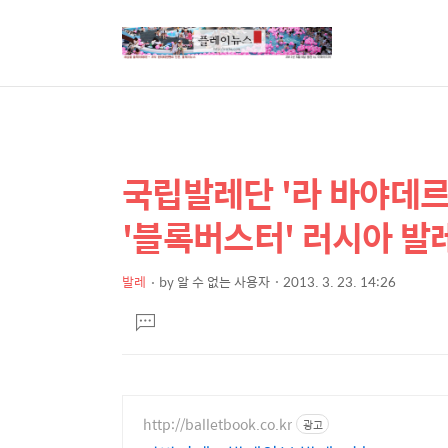
국립발레단 '라 바야데르'
상
본
문
세
'블록버스터' 러시아 발
제
컨
목
텐
발레
by
알 수 없는 사용자
2013. 3. 23. 14:26
본
츠
댓
문
글
달
기
http://balletbook.co.kr
광고