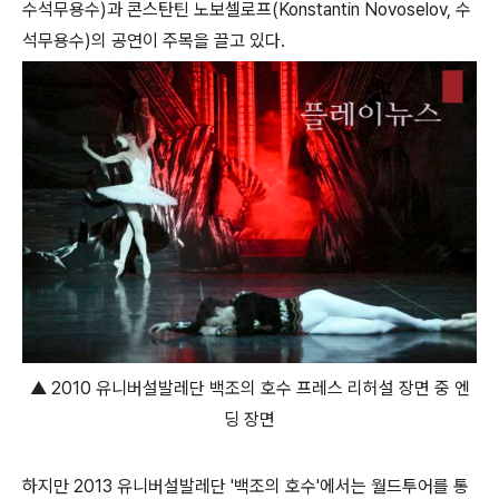
수석무용수)과 콘스탄틴 노보셀로프(Konstantin Novoselov, 수
석무용수)의 공연이 주목을 끌고 있다.
▲ 2010 유니버설발레단 백조의 호수 프레스 리허설 장면 중 엔
딩 장면
하지만 2013 유니버설발레단 '백조의 호수'에서는 월드투어를 통