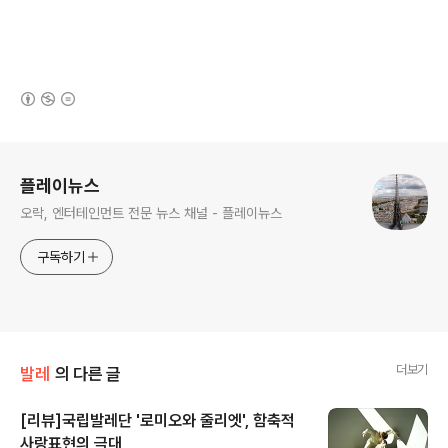
(새창열림)
로그 정보
플레이뉴스
오락, 엔터테인먼트 전문 뉴스 채널 - 플레이뉴스
구독하기
더보기
발레
의 다른 글
[리뷰]국립발레단 '로미오와 줄리엣', 함축적
사랑표현의 극대