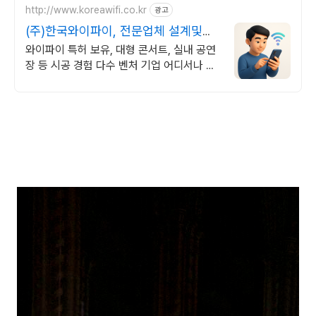
http://www.koreawifi.co.kr
광고
(주)한국와이파이, 전문업체 설계및구
축
와이파이 특허 보유, 대형 콘서트, 실내 공연
장 등 시공 경험 다수 벤처 기업 어디서나 끊
김없이! 와이파이특허 보유, 다양한 시공경험
을 가진 전문성있는 기업