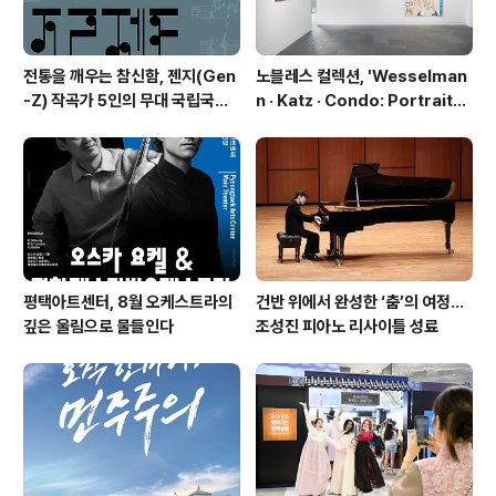
전통을 깨우는 참신함, 젠지(Gen
노블레스 컬렉션, 'Wesselman
-Z) 작곡가 5인의 무대 국립국악
n · Katz · Condo: Portraits i
관현악단 '2026 작곡가 프로젝
n American Painting'전 개최
트'
평택아트센터, 8월 오케스트라의
건반 위에서 완성한 ‘춤’의 여정…
깊은 울림으로 물들인다
조성진 피아노 리사이틀 성료