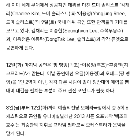
해 이미 세계 무대에서 성공적인 데뷔를 마친 드미 솔리스트 '김채
리(Chaelee Kim, 드미 솔리스트)'와 '이용정(Yongjung Rhee,
드미 솔리스트)'의 9일(토) 국내 데뷔 공연 또한 관객들의 기대를
모으고 있다. 김채리는 이승현(Seunghyun Lee, 수석무용수)
과, 이용정은 이동탁(DongTak Lee, 솔리스트)과 각각 듀엣으로
공연하게 된다.
12일(화) 마지막 공연은 '팡 멩잉(백조)-이용정(흑조)-후왕젠(지
크프리드)'가 맡는다. 이날 공연에선 오딜(이용정)과 오데트(팡 멩
잉)을 1인 2역이 아닌, 각각 다른 사람이 맡아 정반대의 매력을 뽐
내며 대결을 펼치는 부분이 주요 관전 포인트가 될듯 하다.
8일(금)부터 12일(화)까지 예술의전당 오페라극장에서 총 6회 6
캐스팅으로 공연될 유니버설발레단 2013 시즌 오프닝작 '백조의
호수'는 최승한의 지휘로 프라임 필하모닉 오케스트라가 음악을
맡게 된다.