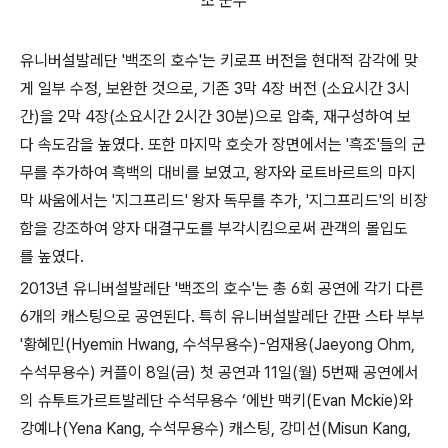
조 군무
유니버설발레단 '백조의 호수'는 키로프 버전을 현대적 감각에 맞
게 일부 수정, 보완한 것으로, 기존 3막 4장 버전 (소요시간 3시
간)을 2막 4장(소요시간 2시간 30분)으로 압축, 재구성하여 보
다 속도감을 높였다. 또한 마지막 호숫가 장면에서는 '흑조'들의 군
무를 추가하여 흑백의 대비를 보였고, 왕자와 로트바르트의 마지
막 싸움에서는 '지그프리드' 왕자 독무를 추가, '지그프리드'의 비장
함을 강조하여 양자 대결구도를 부각시킴으로써 관객의 몰입도
를 높였다.
2013년 유니버설발레단 '백조의 호수'는 총 6회 공연에 각기 다른
6개의 캐스팅으로 공연된다. 특히 유니버설발레단 간판 스타 부부
'황혜민(Hyemin Hwang, 수석무용수)-엄재용(Jaeyong Ohm,
수석무용수) 커플이 8일(금) 첫 공연과 11일(월) 5번째 공연에서
의 슈투트가르트발레단 수석무용수 ‘에반 맥키(Evan Mckie)와
강예나(Yena Kang, 수석무용수) 캐스팅, 강미선(Misun Kang,