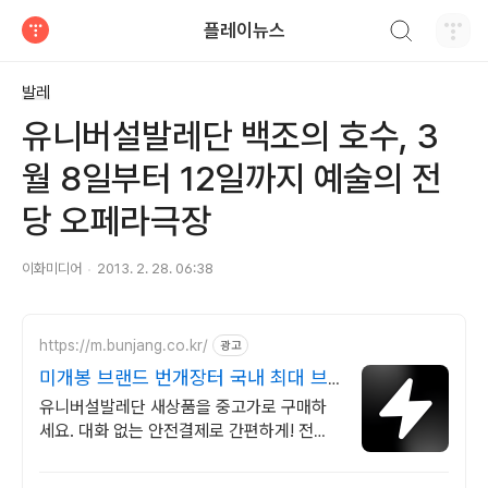
검색하기
플레이뉴스
티스토리
발레
유니버설발레단 백조의 호수, 3
월 8일부터 12일까지 예술의 전
당 오페라극장
이화미디어
2013. 2. 28. 06:38
https://m.bunjang.co.kr/
광고
미개봉 브랜드 번개장터 국내 최대 브
랜드 중고거래
유니버설발레단 새상품을 중고가로 구매하
세요. 대화 없는 안전결제로 간편하게! 전국
각지에서 올라오는 전국구 최다 상품 매일
10만 개 이상의 신규 상품 업로드