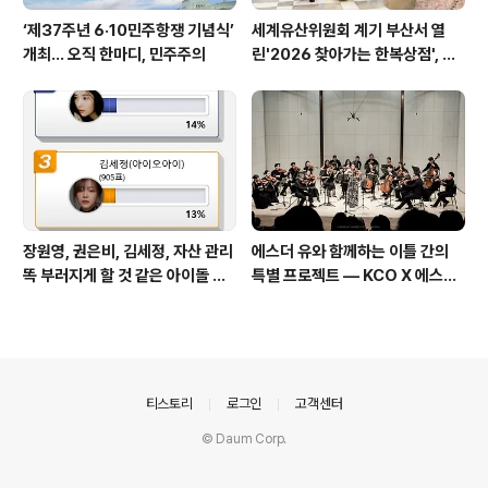
‘제37주년 6·10민주항쟁 기념식’
세계유산위원회 계기 부산서 열
개최… 오직 한마디, 민주주의
린'2026 찾아가는 한복상점', 역
대 최고 판매 성과
장원영, 권은비, 김세정, 자산 관리
에스더 유와 함께하는 이틀 간의
똑 부러지게 할 것 같은 아이돌 스
특별 프로젝트 — KCO X 에스더
타
유 성료
의안내
티스토리
로그인
고객센터
© Daum Corp.