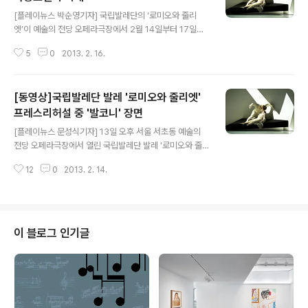
글 내용
[플레이뉴스 박순영기자] 국립발레단의 ‘로미오와 줄리
엣’이 예술의 전당 오페라극장에서 2월 14일부터 17일까
지 공연중이다. 사랑이야기의 전형으로 여겨지는 셰익스피
5
0
2013. 2. 16.
어의 고전 ‘로미오와 줄리엣’은 발레로도 여러 버전이 있지
만, 그 중 장-크리스토프 마이요 버전은 주인공들의 감정선
을 함축적이고 극대적으로 표현한 것이 그 특징이라 할 수
[동영상]국립발레단 발레 '로미오와 줄리엣'
있다. 국립발레단은 이 버전으로 2000년 초연과 2002년
재공연, 2011년 10월 공연에서 호평을 받은 이후 이번 공
프레스리허설 중 '발코니' 장면
글 내용
연에서도 모던함과 서정성 짙은 강렬한 인상의 ‘로미오와
[플레이뉴스 문성식기자] 13일 오후 서울 서초동 예술의
줄리엣’을 선보이며 관객들의 환호를 받았다. 공연 첫날인
전당 오페라극장에서 열린 국립발레단 발레 '로미오와 줄
14일 공연은 전체적으로 만족스러웠다. 흰색의 6개 패널
리엣' 프레스 리허설에서 로미오 역 이동훈과 줄리엣 역 김
로 구성된 모던한 무대, 로미오와 줄리엣의 사랑의 중재자
12
0
2013. 2. 14.
지영이 1막 마지막 '발코니' 장면에서 아름다운 2인무를 선
로 고뇌에 찬 연기를 펼치는 로렌..
보이고 있다. 국립발레단 발레 '로미오와 줄리엣'은 발렌타
인데이인 2013년 2월 14일부터 17일까지 예술의 전당
오페라극장에서 4일간 5회 공연된다. 국립발레단이 세르
게이 프로코피에프 음악, 장 크리스토퍼 마이요의 안무로
이 블로그 인기글
지난 2000년 9월 초연한 발레 '로미오와 줄리엣'은 2011
년 재공연에 이어 이번이 세번째 공연이자 국립발레단이 2
013년 시즌을 여는 첫 공연이다. 로미오 역에 이동훈, 줄리
엣 역에 김지영이 각각 단일 캐스팅되었고 연주는 코리안
심포니오케스트라가 맡았다. ..